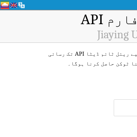
م API
Jiaying 
Jiaying University, Meizhou (ID: H4267) ایئر کوالٹی مانیٹرنگ اسٹیشن کے لیے ریئل ٹائم ڈیٹا API تک رسائی
ا ٹوکن حاصل کرنا ہوگا۔
۔