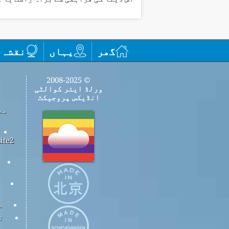
گھر
یہاں
نقشہ
© 2008-2025
ورلڈ ایئر کوالٹی
انڈیکس پروجیکٹ
مع
س
ت