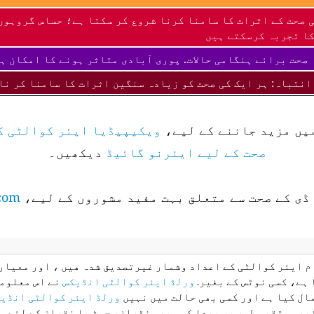
 صحت کے اثرات کا سامنا کرنا شروع کر سکتا ہے؛ حساس گروہوں
ا تجربہ کرسکتے ہیں
صحت برائے ہنگامی حالات. پوری آبادی متاثر ہونے کا امکان ہ
انتباہ: ہر ایک کی صحت کو زیادہ سنگین اثرات کا سامنا کر نا
میں مزید جاننے کے لیے،
ویکیپیڈیا ایئر کوالٹی ک
صحت کے لیے ایئرنو گائیڈ
دیکھیں۔
ڈی کے صحت سے متعلق بہت مفید مشوروں کے لیے،
com
ام ایئر کوالٹی کے اعداد وشمار غیرتصدیق شدہ ھیں ، اور معیار 
 ہے، کسی نوٹس کے بغیر.
ورلڈ ایئر کوالٹی انڈیکس
نے اس معلوما
ال کیا ہے اور کسی بھی حالت میں نہیں
ورلڈ ایئر کوالٹی انڈی
غیر مستقیم طور پر پیدا کسی بھی نقصان، چوٹ یا نقصان کے لئے م