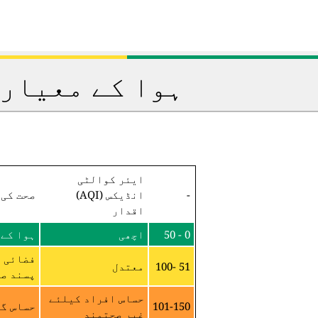
ہوا کے معیار 
ایئر کوالٹی
-
انڈیکس (AQI)
صحت کی 
اقدار
0 - 50
اچھی
ہوا کے 
فضائی م
51 -100
معتدل
پسند صح
حساس افراد کیلئے
101-150
حساس گر
غیر صحتمند