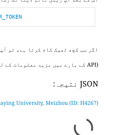
TOKEN__
اگر سب کچھ ٹھیک کام کرتا ہے، تو آپ 
(API کے بارے میں مزید معلومات کے لیے،
JSON نتیجہ:
iaying University, Meizhou (ID: H4267)