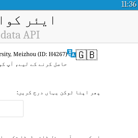
11:36
ایئر کوال
 data API
🇬🇧
حاصل کرنے کے لیے، آپ کو
پھر اپنا ٹوکن یہاں درج کریں:
اس کے بعد آپ ریئل ٹائم ڈیٹا تک رسا