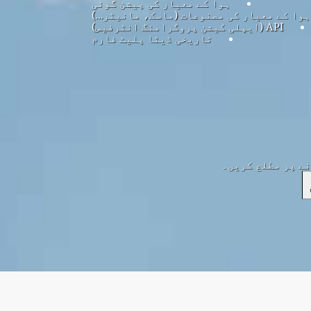
ہوا کے معیار کی پیشن گوئی
ہوا کے معیار کی مصنوعات (ماسک، مانیٹر…)
API (ایپلی کیشن پروگرامنگ انٹرفیس)
تاریخی ڈیٹا پلیٹ فارم
نے پر مطلع کریں۔