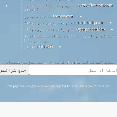
www.flaticon.com سے فری پک کے بنائے گئے کچھ
آئیکنز
icons8.com سے کچھ شبیہیں
locationiq.com کے ذریعے ریورس جیو کوڈنگ
OpenStreetMap سے بنیادی نقشہ اور ڈیٹا۔
رفنگ کے دوران ہوا کے اچھے معیار سے لطف اندوز
ہونے کی جگہ!
QUACO ڈیزائن
میلنگ لسٹ کے لیے سائن اپ کریں، اور نئے مضامین دستیاب ہو
جمع کرائیں
This page has been generated on Thursday, Aug 6th 2026, 19:36 pm CST from jp2n