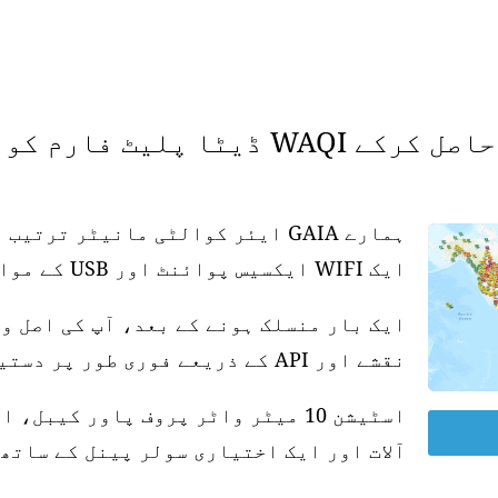
 فارم کو سپورٹ کریں۔
ہمارے GAIA ایئر کوالٹی مانیٹر تر
ایک WIFI ایکسیس پوائنٹ اور USB کے موافق پاور سپلائی کی ضرورت ہے۔
ایک بار منسلک ہونے کے بعد، آپ کی اصل و
نقشے اور API کے ذریعے فوری طور پر دستیاب ہو جاتی ہے۔
آلات اور ایک اختیاری سولر پینل کے ساتھ 