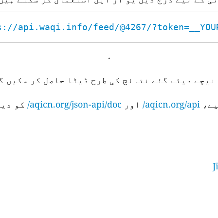
s://api.waqi.info/feed/@4267/?token=__YOUR_
.
نیچے دیئے گئے نتائج کی طرح ڈیٹا حاصل کر سکیں گے
aqicn.org/api/
اور
aqicn.org/json-api/doc/
کو دیک
J