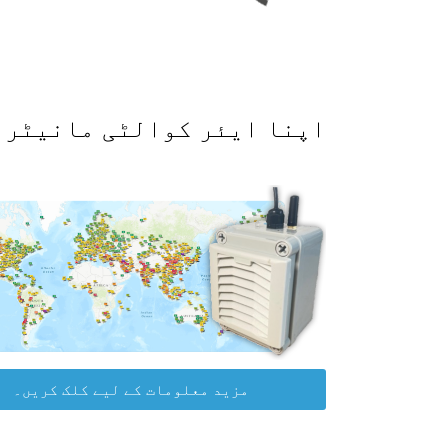
اپنا ایئر کوالٹی مانیٹر حاصل کرکے WAQI ڈیٹا پلیٹ
مزید معلومات کے لیے کلک کریں۔