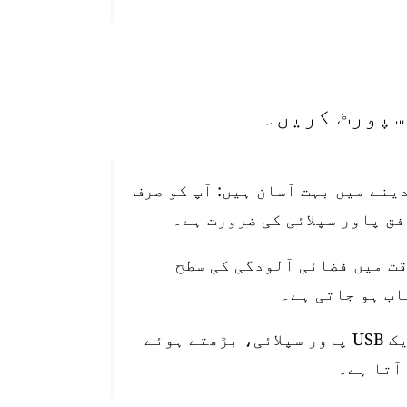
تیب دینے میں بہت آسان ہیں: آپ کو صرف
قت میں فضائی آلودگی کی سطح
اسٹیشن 10 میٹر واٹر پروف پاور کیبل، ایک USB پاور سپلائی، بڑھتے ہوئے
آتا ہے۔