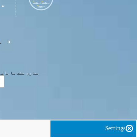
س
ہماری مفت ماہانہ 
Settings