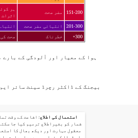
ہر کوئی
151-200
مضر صحت
اثرات ک
201-300
انتہائی مضر صحت
انتباہ 
300+
خطرناک
صحت کی 
ہوا کے معیار اور آلودگی کے بارے 
بیجنگ کے ڈاکٹر رچرڈ سینٹ سائر ایم 
استعمال کی اطلاع
: اشاعت کے وقت تم
شمار کو بغیراطلاع ترمیم کیا جا سکتا
معقول مہارت اور دیکھ بھال کا استعم
اس ڈیٹا کی فراہمی سے براہ راست یا 