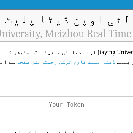
ٹی اوپن ڈیٹا پلیٹ فار
University, Meizhou Real-Time
 پہلے
ڈیٹا پلیٹ فارم ٹوکن رجسٹریشن صفحہ
سے اپن
ئی کے لیے درج ذیل یو آر ایل استعمال کر سکتے ہیں