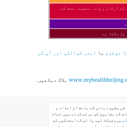
 کے ارکان زیادہ سنجیدہ صحت کے
ے
 پڑ سکتا ہے
ا موضوع
یا
ایئر کوالٹی اور آپ کی
www.myhealthbeijing.
بلاگ دیکھیں۔
کی یقین دہانی کے باعث ان اعداد و
ت کے مضامین کو مرتب کرنے میں تمام
کس
پروجیکٹ ٹیم یا اس کے ایجنٹوں کو
عاہدے، تشدد یا دوسری صورت میں ذمہ