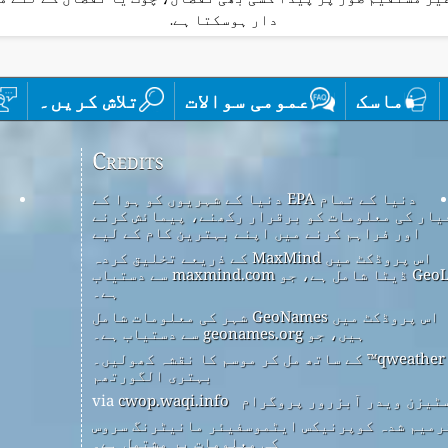
دار ہوسکتا ہے.
ماسک
عمومی سوالات
تلاش کریں۔
Credits
دنیا کے تمام EPA دنیا کے شہریوں کو ہوا کے
یار کی معلومات کو برقرار رکھنے، پیمائش کرنے
اور فراہم کرنے میں اپنے بہترین کام کے لیے
اس پروڈکٹ میں MaxMind کے ذریعے تخلیق کردہ
GeoLite2 ڈیٹا شامل ہے، جو maxmind.com سے دستیاب
ہے۔
اس پروڈکٹ میں GeoNames شہر کی معلومات شامل
ہیں، جو geonames.org سے دستیاب ہے۔
qweather™ کے ساتھ مل کر موسم کا نقشہ کھولیں۔
بہتری الگورتھم
ٹیزن ویدر آبزرور پروگرام
via
cwop.waqi.info
رمیم شدہ کوپرنیکس ایٹموسفیئر مانیٹرنگ سروس
کی معلومات پر مشتمل ہے۔