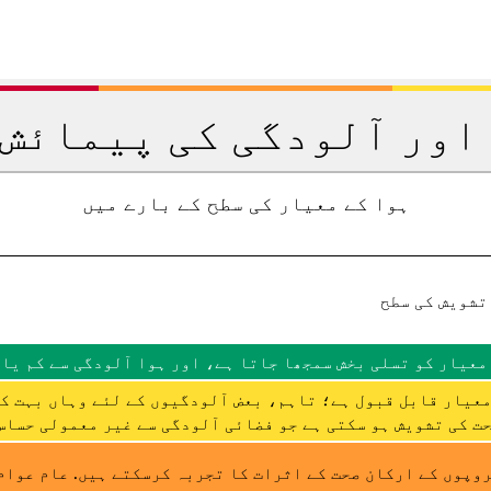
اور آلودگی کی پیمائش 
ہوا کے معیار کی سطح کے بارے میں
تشویش کی سطح
معیار کو تسلی بخش سمجھا جاتا ہے، اور ہوا آلودگی سے کم یا 
عیار قابل قبول ہے؛ تاہم، بعض آلودگیوں کے لئے وہاں بہت ک
ت کی تشویش ہو سکتی ہے جو فضائی آلودگی سے غیر معمولی حساس 
وپوں کے ارکان صحت کے اثرات کا تجربہ کرسکتے ہیں. عام عوام 