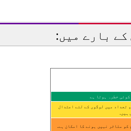
کے بارے میں:
کوئی خطرہ ہوتا ہے
م تعداد میں لوگوں کے لئے اعتدال
ہیں.
کو متاثر نہیں ہونے کا امکان ہے.