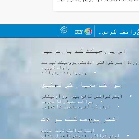
رابطہ کریں۔
diy
اس پروجیکٹ کے بارے میں
ورلڈ ایئر کوالٹی انڈیکس پروجیکٹ ٹیم سے
رابطہ کریں۔
پریس اینڈ میڈیا کٹ
ہوا کے معیار کی تحقیق
ایئر کوالٹی نالج بیس اور آرٹیکلز
ہوا کے معیار کا تجربہ
ایئر کوالٹی سینسرز کا تجزیہ
اکثر پوچھے گئے سوالات
ایئر کوالٹی ڈیٹا سورس
ایئر کوالٹی انڈیکس کا حساب کتاب