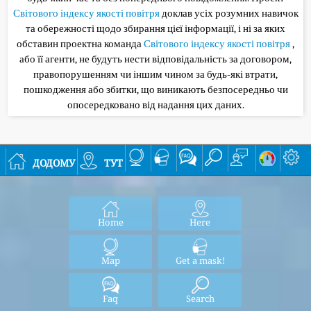
Світового індексу якості повітря
доклав усіх розумних навичок
та обережності щодо збирання цієї інформації, і ні за яких
обставин проектна команда
Світового індексу якості повітря
,
або її агенти, не будуть нести відповідальність за договором,
правопорушенням чи іншим чином за будь-які втрати,
пошкодження або збитки, що виникають безпосередньо чи
опосередковано від надання цих даних.
додому
тут
Home
Here
Map
Get a mask!
Faq
Search