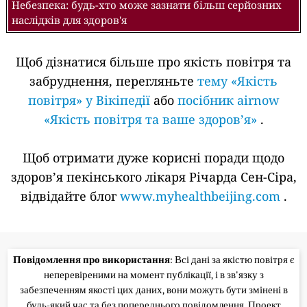
Небезпека: будь-хто може зазнати більш серйозних
наслідків для здоров'я
Щоб дізнатися більше про якість повітря та
забруднення, перегляньте
тему «Якість
повітря» у Вікіпедії
або
посібник airnow
«Якість повітря та ваше здоров’я»
.
Щоб отримати дуже корисні поради щодо
здоров’я пекінського лікаря Річарда Сен-Сіра,
відвідайте блог
www.myhealthbeijing.com
.
Повідомлення про використання
: Всі дані за якістю повітря є
неперевіреними на момент публікації, і в зв'язку з
забезпеченням якості цих даних, вони можуть бути змінені в
будь-який час та без попереднього повідомлення. Проект