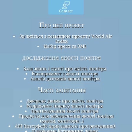
Contact
Про цей проект
Зв’яжіться з командою проекту World Air
Index
Набір преси та ЗМІ
дослідження якості повітря
База знань і статті про якість повітря
Експеримент з якості повітря
Аналіз датчиків якості повітря
Часті запитання
Джерело даних про якість повітря
Розрахунок індексу якості повітря
Прогнозування якості повітря
Продукти для забезпечення якості повітря
(маски, монітори…)
API (інтерфейс прикладного програмування)
Платформа історичних даних