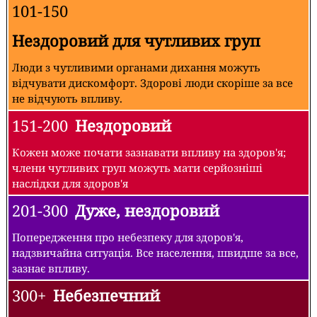
101-150
Нездоровий для чутливих груп
Люди з чутливими органами дихання можуть
відчувати дискомфорт. Здорові люди скоріше за все
не відчують впливу.
151-200
Нездоровий
Кожен може почати зазнавати впливу на здоров'я;
члени чутливих груп можуть мати серйозніші
наслідки для здоров'я
201-300
Дуже, нездоровий
Попередження про небезпеку для здоров'я,
надзвичайна ситуація. Все населення, швидше за все,
зазнає впливу.
300+
Небезпечний