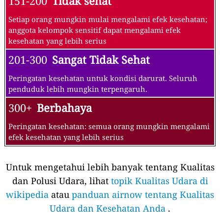
151-200
Tidak sehat
Setiap orang mungkin mulai mengalami efek kesehatan;
anggota kelompok sensitif dapat mengalami efek
kesehatan yang lebih serius
201-300
Sangat Tidak Sehat
Peringatan kesehatan untuk kondisi darurat. Seluruh
penduduk lebih mungkin terpengaruh.
300+
Berbahaya
Peringatan kesehatan: semua orang mungkin mengalami
efek kesehatan yang lebih serius
Untuk mengetahui lebih banyak tentang Kualitas
dan Polusi Udara, lihat
topik Kualitas Udara di
wikipedia
atau
panduan airnow tentang Kualitas
Udara dan Kesehatan Anda
.