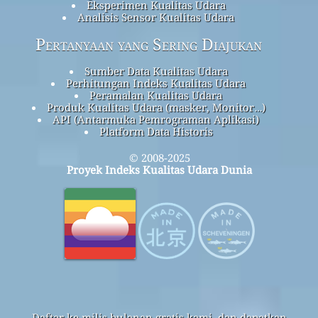
Eksperimen Kualitas Udara
Analisis Sensor Kualitas Udara
Pertanyaan yang Sering Diajukan
Sumber Data Kualitas Udara
Perhitungan Indeks Kualitas Udara
Peramalan Kualitas Udara
Produk Kualitas Udara (masker, Monitor…)
API (Antarmuka Pemrograman Aplikasi)
Platform Data Historis
© 2008-2025
Proyek Indeks Kualitas Udara Dunia
Daftar ke milis bulanan gratis kami, dan dapatkan