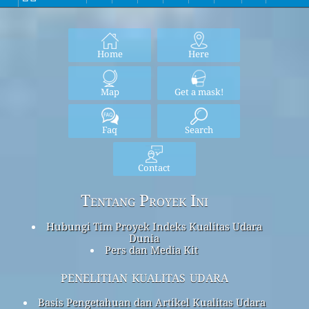
Home
Here
Map
Get a mask!
Faq
Search
Contact
Tentang Proyek Ini
Hubungi Tim Proyek Indeks Kualitas Udara
Dunia
Pers dan Media Kit
penelitian kualitas udara
Basis Pengetahuan dan Artikel Kualitas Udara