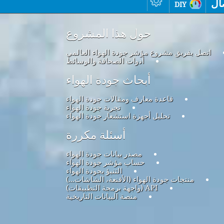
ال
diy
حول هذا المشروع
اتصل بفريق مشروع مؤشر جودة الهواء العالمي
أدوات الصحافة والوسائط
أبحاث جودة الهواء
قاعدة معارف ومقالات جودة الهواء
تجربة جودة الهواء
تحليل أجهزة استشعار جودة الهواء
أسئلة مكررة
مصدر بيانات جودة الهواء
حساب مؤشر جودة الهواء
التنبؤ بجودة الهواء
منتجات جودة الهواء (الأقنعة، الشاشات...)
API (واجهة برمجة التطبيقات)
منصة البيانات التاريخية