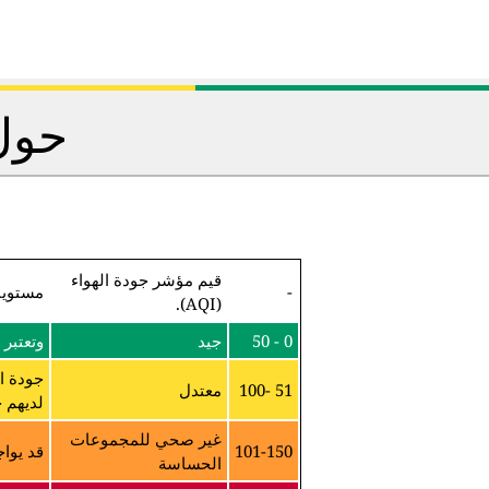
حول 
قيم مؤشر جودة الهواء
-
مستويا
(AQI).
0 - 50
جيد
وتعتبر 
جودة ا
51 -100
معتدل
لديهم ح
غير صحي للمجموعات
101-150
قد يواج
الحساسة