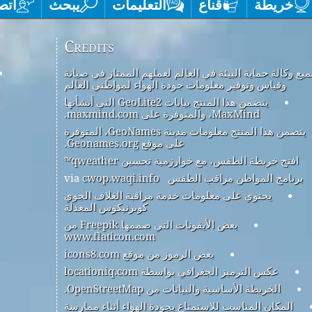
خريطة
قناع
التعليمات
يبحث
اتص
Credits
يع وكالة حماية البيئة في العالم لعملهم الممتاز في صيانة
وقياس وتوفير معلومات جودة الهواء لمواطني العالم
يتضمن هذا المنتج بيانات GeoLite2 التي أنشأتها
MaxMind، والمتوفرة على maxmind.com.
يتضمن هذا المنتج معلومات مدينة GeoNames، المتوفرة
على موقع Geonames.org.
افتح خريطة الطقس، مع خوارزمية تحسين qweather™
برنامج المواطن مراقب الطقس
via
cwop.waqi.info
يحتوي على معلومات خدمة مراقبة الغلاف الجوي
كوبرنيكوس المعدلة
بعض الأيقونات التي صممها Freepik من
www.flaticon.com
بعض الرموز من موقع icons8.com
عكس الترميز الجغرافي بواسطة locationiq.com
الخريطة الأساسية والبيانات من OpenStreetMap.
المكان المناسب للاستمتاع بجودة الهواء أثناء ممارسة