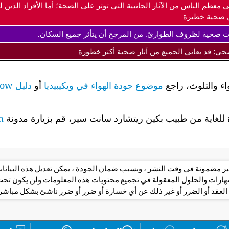
ي معظم الناس من الآثار الجانبية التي تؤثر على الصحة؛ أما الأفراد ال
 صحية خطيرة
ت صحية لظروف الطوارئ. من المرجح أن يتأثر جميع السكان.
صحي: قد يعاني الجميع من آثار صحية أكثر خطورة
اء والتلوث، راجع
موضوع جودة الهواء في ويكيبيديا
أو
دليل airnow لجودة الهواء وصحتك
لغاية من طبيب بكين ريتشارد سانت سير، قم بزيارة مدونة
m
 غير مضمونة في وقت النشر ، وبسبب ضمان الجودة ، يمكن تعديل هذه البيانا
مهارات والحلول المعقولة في تجميع محتويات هذه المعلومات ولن يكون 
العقد أو الضرر أو غير ذلك عن أي خسارة أو ضرر أو ضرر ناشئ بشكل مباشر أ