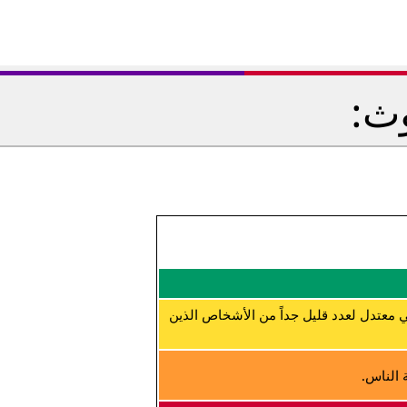
وث:
 معتدل لعدد قليل جداً من الأشخاص الذين
 الناس.