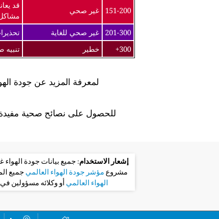
قد يعان
151-200
غير صحي
مشاكل
201-300
غير صحي للغاية
تحذيرا
300+
خطير
تنبيه 
لمعرفة المزيد عن جودة الهو
للحصول على نصائح صحية مفيدة ل
إشعار الاستخدام
: جميع بيانات جودة الهواء
مشروع
مؤشر جودة الهواء العالمي
جميع ال
الهواء العالمي
أو وكلائه مسؤولين في 