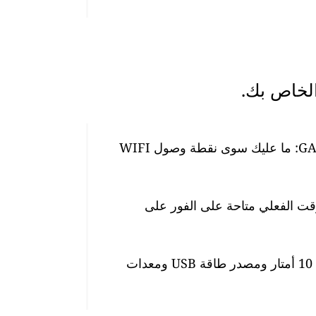
من السهل جدًا إعداد أجهزة مراقبة جودة الهواء GAIA: ما عليك سوى نقطة وصول WIFI
وقت الفعلي متاحة على الفور على
تأتي المحطة مزودة بكابل طاقة مقاوم للماء بطول 10 أمتار ومصدر طاقة USB ومعدات