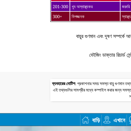
201-300
খুব অস্বাস্থ্যকর
জরুরি 
300+
বিপজ্জনক
স্বাস্
বায়ুর গুণমান এবং দূষণ সম্পর্ক
বেইজিং ডাক্তার রিচার্ড সে
ব্যবহারের নোটিশ
: প্রকাশনার সময় সমস্ত বায়ু গুণমান 
এই তথ্যগুলির সামগ্রীর মধ্যে কম্পাইল করার জন্য সমস্ত
স
বাড়ি
এখানে