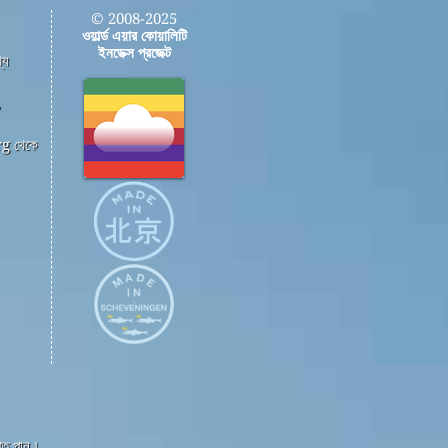
© 2008-2025
ওয়ার্ল্ড এয়ার কোয়ালিটি
ইনডেক্স প্রজেক্ট
্য
,
g থেকে
্তি পান।