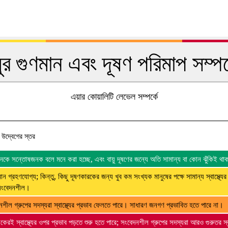
য়ুর গুণমান এবং দূষণ পরিমাপ সম্পর্
এয়ার কোয়ালিটি লেভেল সম্পর্কে
্য উদ্বেগের স্তর
 মানকে সন্তোষজনক বলে মনে করা হচ্ছে, এবং বায়ু দূষণের জন্যে অতি সামান্য বা কোন ঝুঁকিই থা
মান গ্রহণযোগ্য; কিন্তু, কিছু দূষণকারকের জন্য খুব কম সংখ্যক মানুষের পক্ষে সামান্য স্বাস্থ্যের
সংবেদনশীল।
নশীল গ্রুপের সদস্যরা স্বাস্থ্যের প্রভাব ফেলতে পারে। সাধারণ জনগণ প্রভাবিত হতে পারে না।
েকেরই স্বাস্থ্যের ওপর প্রভাব পড়তে শুরু হতে পারে; সংবেদনশীল গ্রুপের সদস্যরা আরও গুরুতর স