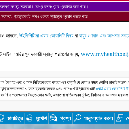
অবস্থা স্বাস্থ্য সতর্কতা। সমগ্র জনসংখ্যার প্রভাবিত হতে পারে।
থ্য সতর্কতা: প্রত্যেকেরই আরও গুরুতর স্বাস্থ্যের প্রভাব পড়তে পারে
ে আরও জানতে,
উইকিপিডিয়া এয়ার কোয়ালিটি বিষয়
বা
বায়ুর গুণমান এবং আপনার স্বাস
ন্ট সাইর এমডির খুব দরকারী স্বাস্থ্য পরামর্শের জন্য,
www.myhealthbeij
তথ্য অ-বৈধ হয় এবং গুণমান নিশ্চিতকরণের কারণে এই তথ্যটি যে কোনও সময়ে নোটিশ ছাড়াই সংশো
 যুক্তিসঙ্গত দক্ষতা ও যত্ন ব্যবহার করেছে এবং কোনও পরিস্থিতিতে এটি
ওয়ার্ল্ড এয়ার কোয়ালিটি 
রাসরি বা পরোক্ষভাবে উদ্ভূত কোন ক্ষতি, আঘাত বা ক্ষতির জন্য চুক্তি, নির্যাতন বা অন্যথায় দায়বদ্
মানচিত্র
মুখোশ
প্রশ্ন
অনুসন্ধান করুন
য