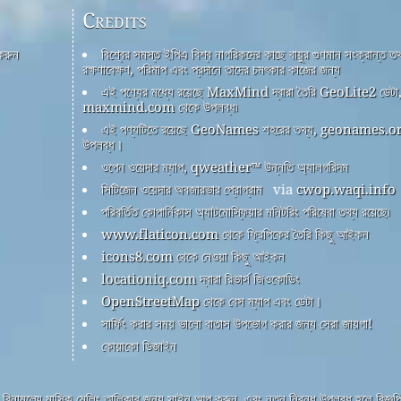
Credits
 করুন
বিশ্বের সমস্ত ইপিএ বিশ্ব নাগরিকদের কাছে বায়ুর গুণমান সংক্রান্ত তথ
রক্ষণাবেক্ষণ, পরিমাপ এবং প্রদানে তাদের চমৎকার কাজের জন্য
এই পণ্যের মধ্যে রয়েছে MaxMind দ্বারা তৈরি GeoLite2 ডেটা
maxmind.com থেকে উপলব্ধ৷
এই পণ্যটিতে রয়েছে GeoNames শহরের তথ্য, geonames.or
উপলব্ধ।
ওপেন ওয়েদার ম্যাপ, qweather™ উন্নতি অ্যালগরিদম
সিটিজেন ওয়েদার অবজারভার প্রোগ্রাম
via
cwop.waqi.info
পরিবর্তিত কোপার্নিকাস অ্যাটমোস্ফিয়ার মনিটরিং পরিষেবা তথ্য রয়েছে৷
www.flaticon.com থেকে ফ্রিপিকের তৈরি কিছু আইকন
icons8.com থেকে নেওয়া কিছু আইকন
locationiq.com দ্বারা রিভার্স জিওকোডিং
OpenStreetMap থেকে বেস ম্যাপ এবং ডেটা।
সার্ফিং করার সময় ভালো বাতাস উপভোগ করার জন্য সেরা জায়গা!
কোয়াকো ডিজাইন
বিনামূল্যে মাসিক মেলিং তালিকার জন্য সাইন আপ করুন, এবং নতুন নিবন্ধ উপলব্ধ হলে বিজ্ঞপ