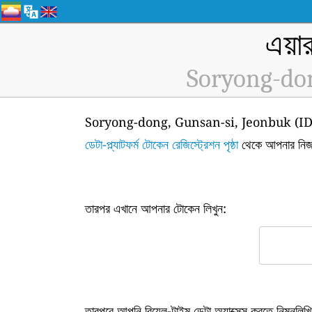
এয়া
Soryong-don
Soryong-dong, Gunsan-si, Jeonbuk (ID: H4036) এ
ডেটা-প্ল্যাটফর্ম টোকেন রেজিস্ট্রেশন পৃষ্ঠা
থেকে আপনার নিজ
তারপর এখানে আপনার টোকেন লিখুন:
তারপরে আপনি রিয়েল-টাইম ডেটা অ্যাক্সেস করতে নিম্নল