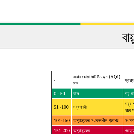
বা
এয়ার কোয়ালিটি ইনডেক্স (AQI)
-
স্বাস্থ
মান
0 - 50
ভাল
বায়ু
বায়ুর 
51 -100
মধ্যপন্থী
ভাবে 
101-150
অস্বাস্থ্যকর সংবেদনশীল গ্রুপের
সংবেদ
151-200
অস্বাস্থ্যকর
প্রত্য