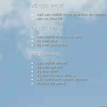
এই প্রকল্প সম্পর্কে
ওয়ার্ল্ড এয়ার কোয়ালিটি ইনডেক্স প্রজেক্ট টিমের সাথে যোগাযোগ
প্রেস এবং মিডিয়া কিট
বায়ু মানের গবেষণা
এয়ার কোয়ালিটি নলেজ বেস এবং প্রবন্ধ
বায়ু গুণমান পরীক্ষা
বায়ু গুণমান সেন্সর বিশ্লেষণ
সচরাচর জিজ্ঞাস্য
এয়ার কোয়ালিটি ডাটা সোর্স
বায়ু গুণমান সূচক গণনা
বায়ু মানের পূর্বাভাস
বায়ু মানের পণ্য (মাস্ক, মনিটর...)
API (অ্যাপ্লিকেশন প্রোগ্রামিং ইন্টারফেস)
ঐতিহাসিক ডেটা প্ল্যাটফর্ম
আমাদের 