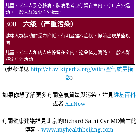
儿童、老年人及心脏病、肺病患者应停留在室内，停止户外运
动，一般人群减少户外运动
300+
六级（严重污染）
健康人群运动耐受力降低，有明显强烈症状，提前出现某些疾
病
儿童、老年人和病人应停留在室内，避免体力消耗，一般人群
避免户外活动
(参考详见
http://zh.wikipedia.org/wiki/空气质量指
数
)
如果你想了解更多有關空氣質量與污染，詳見
維基百科
或者
AirNow
有關健康建議詳​​見北京的Richard Saint Cyr MD醫生的
博客：
www.myhealthbeijing.com