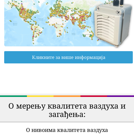
Кликните за више информација
О мерењу квалитета ваздуха и
загађења:
О нивоима квалитета ваздуха