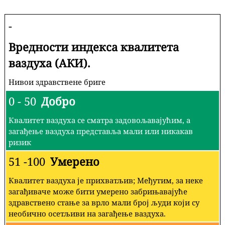
-
Вредности индекса квалитета
ваздуха (АКИ).
Нивои здравствене бриге
0 - 50
Добро
Квалитет ваздуха се сматра задовољавајућим, а
загађење ваздуха представља мали или никакав
ризик
51 -100
Умерено
Квалитет ваздуха је прихватљив; Међутим, за неке
загађиваче може бити умерено забрињавајуће
здравствено стање за врло мали број људи који су
необично осетљиви на загађење ваздуха.