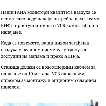
Наши ГАИА монитори квалитета ваздуха се
веома лако подешавају: потребна вам је само
ВИФИ приступна тачка и УСБ компатибилно
напајање.
Када се повежете, ваши нивои загађења
ваздуха у реалном времену су тренутно
доступни на мапама и преко АПИ-ја.
Станица долази са водоотпорним каблом за
напајање од 10 метара, УСБ напајањем,
опремом за монтажу и опционим соларним
панелом.