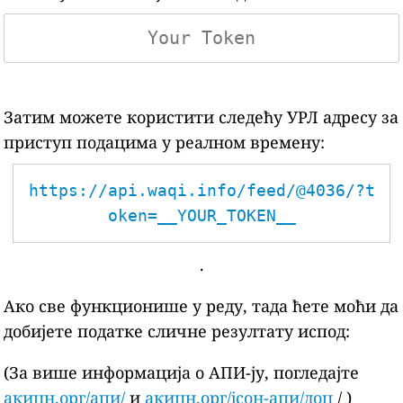
Затим можете користити следећу УРЛ адресу за
приступ подацима у реалном времену:
https://api.waqi.info/feed/@4036/?t
oken=__YOUR_TOKEN__
.
Ако све функционише у реду, тада ћете моћи да
добијете податке сличне резултату испод:
(За више информација о АПИ-ју, погледајте
акицн.орг/апи/
и
акицн.орг/јсон-апи/доц
/ )