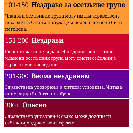
101-150
Нездраво за осетљиве групе
Чланови осетљивих група могу имати здравствене
последице. Општа популација вероватно неће бити
погођена.
151-200
Нездрави
Свако може почети да осећа здравствене тегобе;
чланови осетљивих група могу имати озбиљније
здравствене последице
201-300
Веома нездравим
Здравствена упозорења о хитним условима. Читава
популација ће бити погођена.
300+
Опасно
Здравствено упозорење: свако може доживети
озбиљније здравствене ефекте