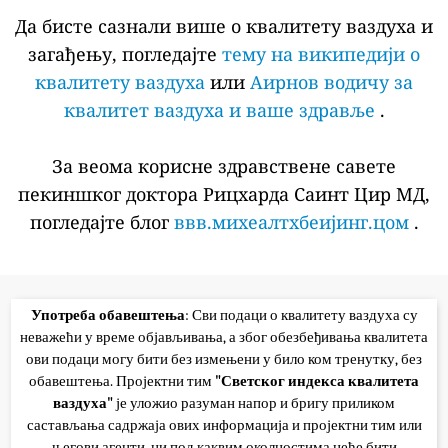
Да бисте сазнали више о квалитету ваздуха и
загађењу, погледајте
тему на википедији о
квалитету ваздуха
или
Аирнов водичу за
квалитет ваздуха и ваше здравље
.
За веома корисне здравствене савете
пекиншког доктора Рицхарда Саинт Цир МД,
погледајте блог
ввв.михеалтхбеијинг.цом
.
Употреба обавештења
: Сви подаци о квалитету ваздуха су
неважећи у време објављивања, а због обезбеђивања квалитета
ови подаци могу бити без измењени у било ком тренутку, без
обавештења. Пројектни тим
"Светског индекса квалитета
ваздуха"
је уложио разуман напор и бригу приликом
састављања садржаја ових информација и пројектни тим или
његови агенти, ни под каквим околностима неће бити