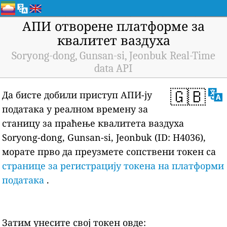
АПИ отворене платформе за
квалитет ваздуха
Soryong-dong, Gunsan-si, Jeonbuk Real-Time
data API
🇬🇧
Да бисте добили приступ АПИ-ју
података у реалном времену за
станицу за праћење квалитета ваздуха
Soryong-dong, Gunsan-si, Jeonbuk (ID: H4036),
морате прво да преузмете сопствени токен са
странице за регистрацију токена на платформи
података
.
Затим унесите свој токен овде: