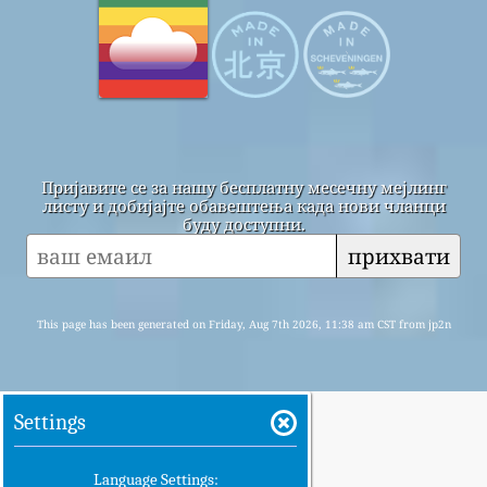
Пријавите се за нашу бесплатну месечну мејлинг
листу и добијајте обавештења када нови чланци
буду доступни.
прихвати
This page has been generated on Friday, Aug 7th 2026, 11:38 am CST from jp2n
Settings
Language Settings: