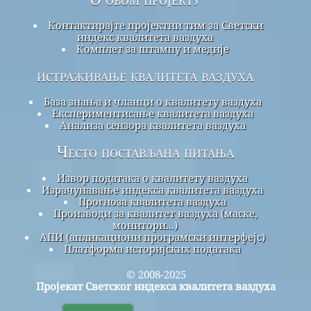
Контактирајте пројектни тим за Светски
индекс квалитета ваздуха
Комплет за штампу и медије
истраживање квалитета ваздуха
База знања и чланци о квалитету ваздуха
Експериментисање квалитета ваздуха
Анализа сензора квалитета ваздуха
Често постављана питања
Извор података о квалитету ваздуха
Израчунавање индекса квалитета ваздуха
Прогноза квалитета ваздуха
Производи за квалитет ваздуха (маске,
монитори...)
АПИ (апликациони програмски интерфејс)
Платформа историјских података
© 2008-2025
Пројекат Светског индекса квалитета ваздуха