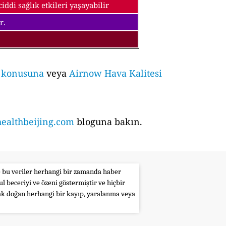
ddi sağlık etkileri yaşayabilir
r.
i konusuna
veya
Airnow Hava Kalitesi
althbeijing.com
bloguna bakın.
le bu veriler herhangi bir zamanda haber
l beceriyi ve özeni göstermiştir ve hiçbir
rak doğan herhangi bir kayıp, yaralanma veya