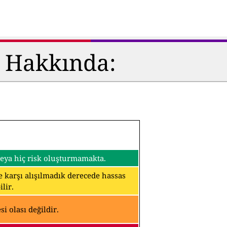
ü Hakkında:
 veya hiç risk oluşturmamakta.
ine karşı alışılmadık derecede hassas
lir.
i olası değildir.