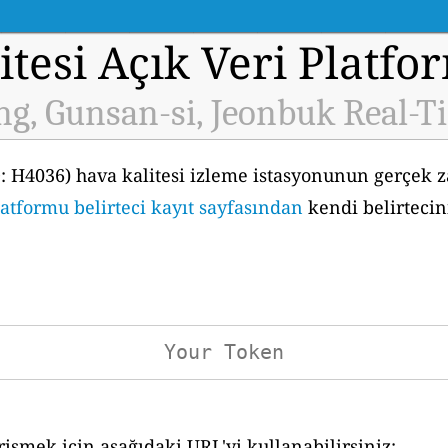
tesi Açık Veri Platfo
g, Gunsan-si, Jeonbuk Real-T
: H4036) hava kalitesi izleme istasyonunun gerçek z
latformu belirteci kayıt sayfasından
kendi belirtecin
işmek için aşağıdaki URL'yi kullanabilirsiniz: