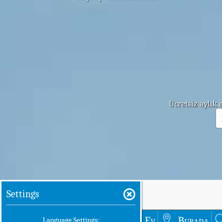
Ücretsiz aylık
Settings
Ev
Burada
Language Settings: