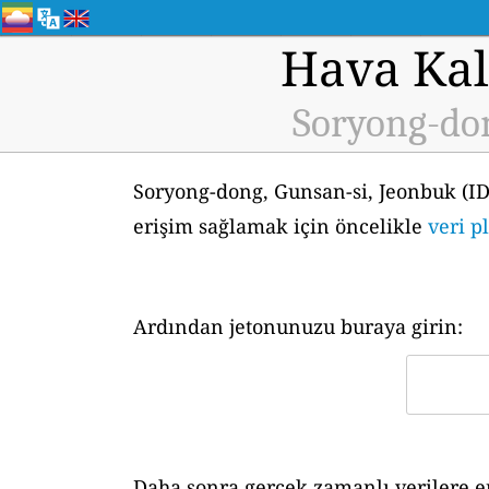
Hava Kali
Soryong-don
Soryong-dong, Gunsan-si, Jeonbuk (ID
erişim sağlamak için öncelikle
veri p
Ardından jetonunuzu buraya girin:
Daha sonra gerçek zamanlı verilere er