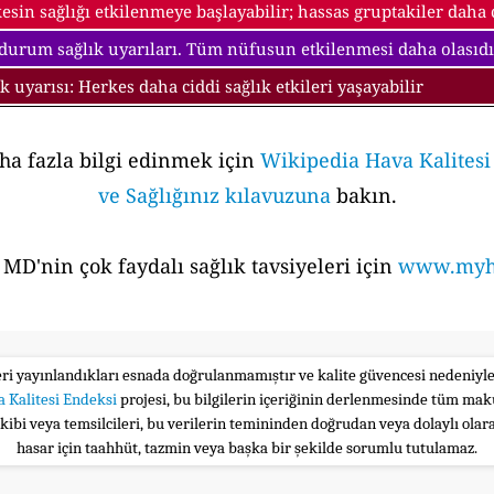
esin sağlığı etkilenmeye başlayabilir; hassas gruptakiler daha ci
 durum sağlık uyarıları. Tüm nüfusun etkilenmesi daha olasıdı
ık uyarısı: Herkes daha ciddi sağlık etkileri yaşayabilir
aha fazla bilgi edinmek için
Wikipedia Hava Kalites
ve Sağlığınız kılavuzuna
bakın.
MD'nin çok faydalı sağlık tavsiyeleri için
www.myhe
leri yayınlandıkları esnada doğrulanmamıştır ve kalite güvencesi nedeniy
 Kalitesi Endeksi
projesi, bu bilgilerin içeriğinin derlenmesinde tüm maku
ekibi veya temsilcileri, bu verilerin temininden doğrudan veya dolaylı ola
hasar için taahhüt, tazmin veya başka bir şekilde sorumlu tutulamaz.