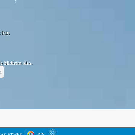
 için
 bildirim alın.
k
as etmek
diy