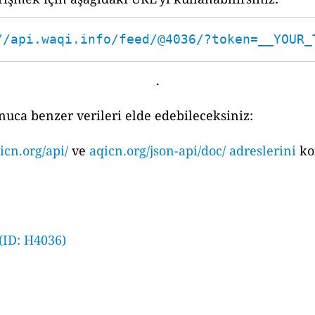
//api.waqi.info/feed/@4036/?token=__YOUR_
.
nuca benzer verileri elde edebileceksiniz:
icn.org/api/
ve
aqicn.org/json-api/doc/ adreslerini
ko
(ID: H4036)