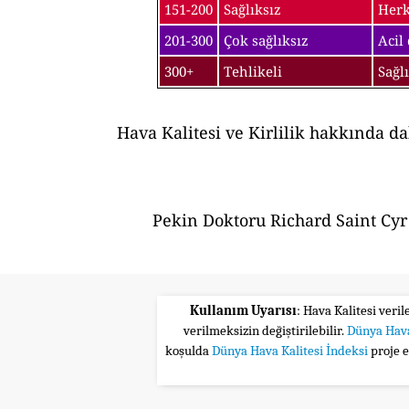
151-200
Sağlıksız
Herk
201-300
Çok sağlıksız
Acil
300+
Tehlikeli
Sağl
Hava Kalitesi ve Kirlilik hakkında d
Pekin Doktoru Richard Saint Cyr 
Kullanım Uyarısı
: Hava Kalitesi veri
verilmeksizin değiştirilebilir.
Dünya Hava
koşulda
Dünya Hava Kalitesi İndeksi
proje 