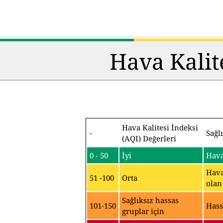
Hava Kalit
Hava Kalitesi İndeksi
-
Sağl
(AQI) Değerleri
0 - 50
İyi
Hava
Hava
51 -100
Orta
olan
Sağlıksız hassas
101-150
Hass
gruplar için