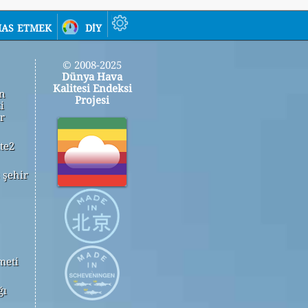
as etmek
diy
© 2008-2025
Dünya Hava
Kalitesi Endeksi
in
Projesi
i
r
te2
 şehir
meti
ğı