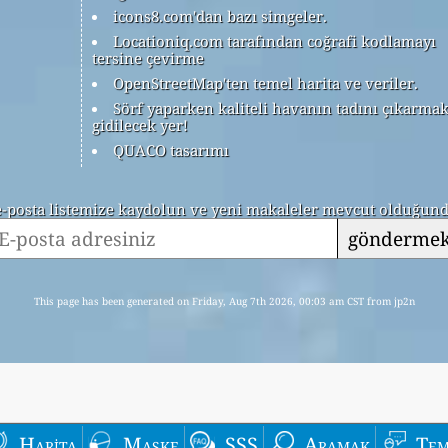
icons8.com'dan bazı simgeler.
Locationiq.com tarafından coğrafi kodlamayı
tersine çevirme
OpenStreetMap'ten temel harita ve veriler.
Sörf yaparken kaliteli havanın tadını çıkarmak
gidilecek yer!
QUACO tasarımı
 e-posta listemize kaydolun ve yeni makaleler mevcut olduğunda
gönderme
This page has been generated on Friday, Aug 7th 2026, 00:03 am CST from jp2n
Harita
Maske
SSS
Aramak
Tem