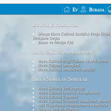
Ev
Burada
Bu Proje Hakkında
Dünya Hava Kalitesi Endeksi Proje Ekibi
İletişime Geçin
Basın ve Medya Kiti
hava kalitesi araştırması
Hava Kalitesi Bilgi Tabanı ve Makaleler
Hava Kalitesi Deneyleri
Hava Kalitesi Sensörleri Analizi
Sıkça Sorulan Sorular
Hava Kalitesi Veri kaynağı
Hava Kalitesi İndeksi Hesaplaması
Hava Kalitesi Tahmini
Hava Kalitesi Ürünleri (maskeler, Monit
API (Uygulama Programlama Arayüzü)
Geçmiş Veri Platformu