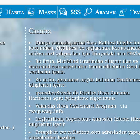
Harita
Maske
SSS
Aramak
Tem
Credits
yle
Dünya vatandaşlarına Hava Kalitesi bilgilerin
korunması, ölçülmesi ve sağlanması konusundak
mükemmel çalışmaları için dünyadaki tüm EPA'la
Bu ürün, MaxMind tarafından oluşturulan ve
maxmind.com adresinden temin edilebilen GeoLi
verilerini içerir.
Bu ürün, geonames.org'da bulunan GeoNames
bilgilerini içerir.
qweather&trade ile birlikte Hava Durumu
Haritasını açın; iyileştirme algoritması
Vatandaş Hava Gözlemcisi Programı
via
cwop.waqi.info
Değiştirilmiş Copernicus Atmosfer İzleme Hiz
Bilgilerini içerir
örler…)
Freepik'in www.flaticon.com adresinden yaptı
simgelerden bazıları