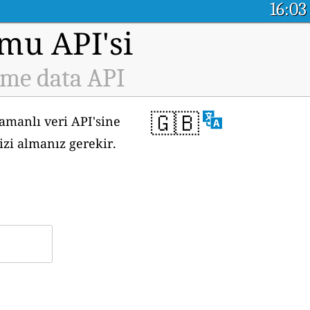
16:03
rmu API'si
ime data API
🇬🇧
amanlı veri API'sine
izi almanız gerekir.