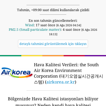
Tahmin, +09:00 saat dilimi kullanılarak çizildi
En son tahmin güncellemeleri:
Wind
: 17 saat önce
[6 Ağu 2026 04:54]
PM2.5 (Small particulate matter)
: 4 saat önce
[6 Ağu 2026
18:13]
detaylı tahmini görüntülemek için tıklayın
Hava Kalitesi Verileri:
the South
Air Korea Environment
Corporation (대기오염실시간공개시
스템) (
airkorea.or.kr
)
Bölgenizde Hava Kalitesi istasyonları biliyor
musunuz?
Neden kendi hava kalitesi