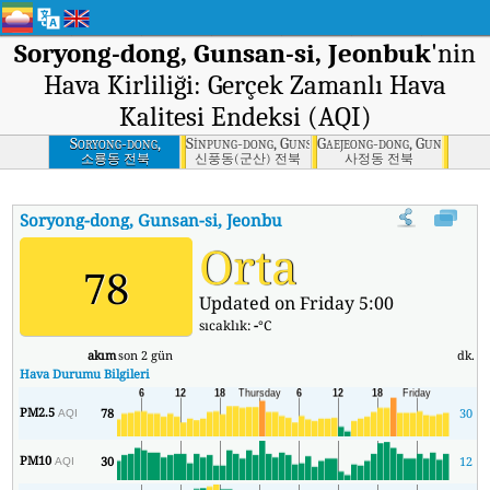
Soryong-dong, Gunsan-si, Jeonbuk
'nin
Hava Kirliliği: Gerçek Zamanlı Hava
Kalitesi Endeksi (AQI)
Soryong-dong,
Sinpung-dong, Gunsan-si, Jeonbuk
Gaejeong-dong, Gunsan-si,
Gunsan-si, Jeonbuk
소룡동 전북
신풍동(군산) 전북
사정동 전북
Soryong-dong, Gunsan-si, Jeonbuk
'nin AQI'si
:
Soryong-dong, Gu
Orta
78
Updated on Friday 5:00
sıcaklık:
-
°C
akım
son 2 gün
dk.
m
Hava Durumu Bilgileri
PM2.5
78
30
AQI
PM10
30
12
AQI