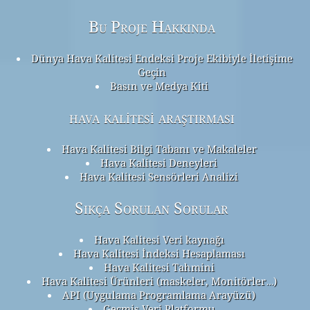
Bu Proje Hakkında
Dünya Hava Kalitesi Endeksi Proje Ekibiyle İletişime
Geçin
Basın ve Medya Kiti
hava kalitesi araştırması
Hava Kalitesi Bilgi Tabanı ve Makaleler
Hava Kalitesi Deneyleri
Hava Kalitesi Sensörleri Analizi
Sıkça Sorulan Sorular
Hava Kalitesi Veri kaynağı
Hava Kalitesi İndeksi Hesaplaması
Hava Kalitesi Tahmini
Hava Kalitesi Ürünleri (maskeler, Monitörler…)
API (Uygulama Programlama Arayüzü)
Geçmiş Veri Platformu