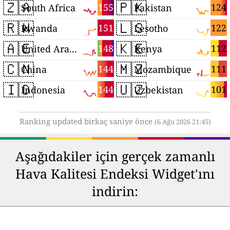
🇿🇦
🇵🇰
155
124
South Africa
Pakistan
🇷🇼
🇱🇸
151
122
Rwanda
Lesotho
🇦🇪
🇰🇪
148
112
United Arab Emirates
Kenya
🇨🇳
🇲🇿
144
111
China
Mozambique
🇮🇩
🇺🇿
144
101
Indonesia
Uzbekistan
Ranking updated birkaç saniye önce
(6 Ağu 2026 21:45)
Aşağıdakiler için gerçek zamanlı
Hava Kalitesi Endeksi Widget'ını
indirin: