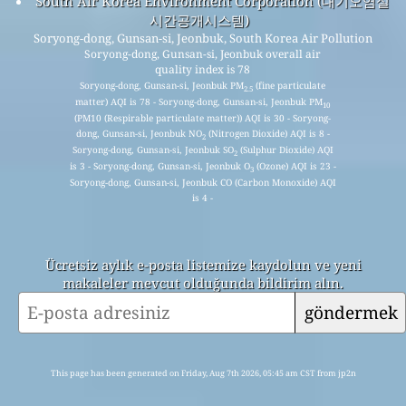
South Air Korea Environment Corporation (대기오염실
시간공개시스템)
Soryong-dong, Gunsan-si, Jeonbuk, South Korea Air Pollution
Soryong-dong, Gunsan-si, Jeonbuk overall air
quality index is 78
Soryong-dong, Gunsan-si, Jeonbuk PM
(fine particulate
2.5
matter) AQI is 78 - Soryong-dong, Gunsan-si, Jeonbuk PM
10
(PM10 (Respirable particulate matter)) AQI is 30 - Soryong-
dong, Gunsan-si, Jeonbuk NO
(Nitrogen Dioxide) AQI is 8 -
2
Soryong-dong, Gunsan-si, Jeonbuk SO
(Sulphur Dioxide) AQI
2
is 3 - Soryong-dong, Gunsan-si, Jeonbuk O
(Ozone) AQI is 23 -
3
Soryong-dong, Gunsan-si, Jeonbuk CO (Carbon Monoxide) AQI
is 4 -
Ücretsiz aylık e-posta listemize kaydolun ve yeni
makaleler mevcut olduğunda bildirim alın.
göndermek
This page has been generated on Friday, Aug 7th 2026, 05:45 am CST from jp2n