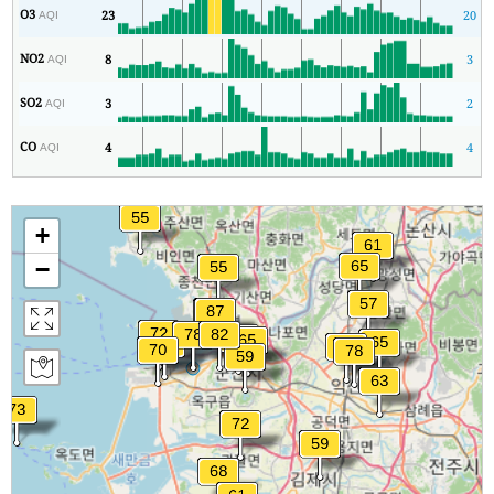
O3
23
20
AQI
NO2
8
3
AQI
SO2
3
2
AQI
CO
4
4
AQI
+
−