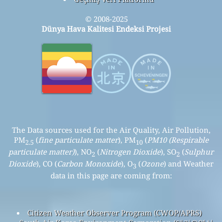
© 2008-2025
Dünya Hava Kalitesi Endeksi Projesi
The Data sources used for the Air Quality, Air Pollution,
PM
(
fine particulate matter
), PM
(
PM10 (Respirable
2.5
10
particulate matter)
), NO
(
Nitrogen Dioxide
), SO
(
Sulphur
2
2
Dioxide
), CO (
Carbon Monoxide
), O
(
Ozone
) and Weather
3
data in this page are coming from:
Citizen Weather Observer Program (CWOP/APRS)