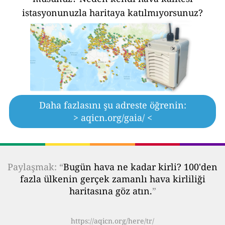
istasyonunuzla haritaya katılmıyorsunuz?
Daha fazlasını şu adreste öğrenin:
> aqicn.org/gaia/ <
Paylaşmak: “
Bugün hava ne kadar kirli? 100'den
fazla ülkenin gerçek zamanlı hava kirliliği
haritasına göz atın.
”
https://aqicn.org/here/tr/