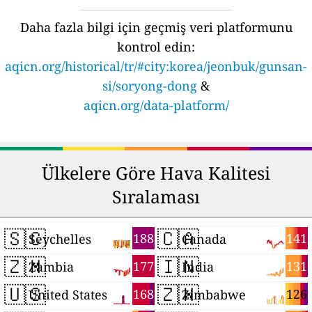
Daha fazla bilgi için geçmiş veri platformunu
kontrol edin:
aqicn.org/historical/tr/#city:korea/jeonbuk/gunsan-
si/soryong-dong
&
aqicn.org/data-platform/
Ülkelere Göre Hava Kalitesi
Sıralaması
🇸🇨
🇨🇦
188
141
Seychelles
Canada
🇿🇲
🇮🇳
177
131
Zambia
India
🇺🇸
🇿🇼
168
126
United States
Zimbabwe