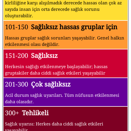
kirliliğine karşı alışılmadık derecede hassas olan çok az
sayıda insan için orta derecede sağlık sorunu
oluşturabilir.
101-150
Sağlıksız hassas gruplar için
Hassas gruplar sağlık sorunları yaşayabilir. Genel halkın
etkilenmesi olası değildir.
151-200
Sağlıksız
Herkesin sağlığı etkilenmeye başlayabilir; hassas
gruptakiler daha ciddi sağlık etkileri yaşayabilir
201-300
Çok sağlıksız
Acil durum sağlık uyarıları. Tüm nüfusun etkilenmesi
daha olasıdır.
300+
Tehlikeli
Sağlık uyarısı: Herkes daha ciddi sağlık etkileri
yaşayabilir