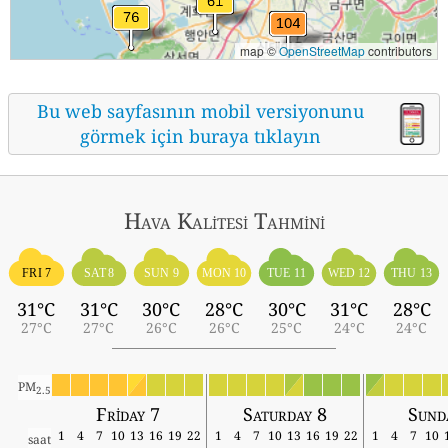
map ©
OpenStreetMap
contributors
Bu web sayfasının mobil versiyonunu
görmek için buraya tıklayın
Hava Kalitesi Tahmini
FRI 7
SAT 8
SUN 9
MON 10
TUE 11
WED 12
THU 13
31°C
31°C
30°C
28°C
30°C
31°C
28°C
27°C
27°C
26°C
26°C
25°C
24°C
24°C
PM
2.5
Friday 7
Saturday 8
Sund
1
4
7
10
13
16
19
22
1
4
7
10
13
16
19
22
1
4
7
10
saat