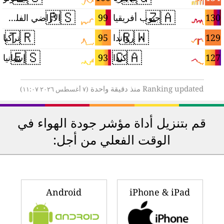
🇵🇸
🇿🇦
3
99
130
جنوب أفريقيا
الأراضي الفلسطينية
🇹🇷
🇷🇼
2
95
129
رواندا
تركيا
🇪🇸
🇨🇦
9
93
127
كندا
إسبانيا
Ranking updated منذ دقيقة واحدة
(٧ أغسطس ٢٠٢٦ ١١:٠٧)
قم بتنزيل أداة مؤشر جودة الهواء في
الوقت الفعلي من أجل:
Android
iPhone & iPad