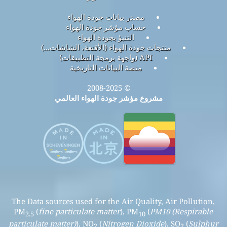
مصدر بيانات جودة الهواء
حساب مؤشر جودة الهواء
التنبؤ بجودة الهواء
منتجات جودة الهواء (الأقنعة، الشاشات...)
API (واجهة برمجة التطبيقات)
منصة البيانات التاريخية
© 2008-2025
مشروع مؤشر جودة الهواء العالمي
The Data sources used for the Air Quality, Air Pollution,
PM
(
fine particulate matter
), PM
(
PM10 (Respirable
2.5
10
particulate matter)
), NO
(
Nitrogen Dioxide
), SO
(
Sulphur
2
2