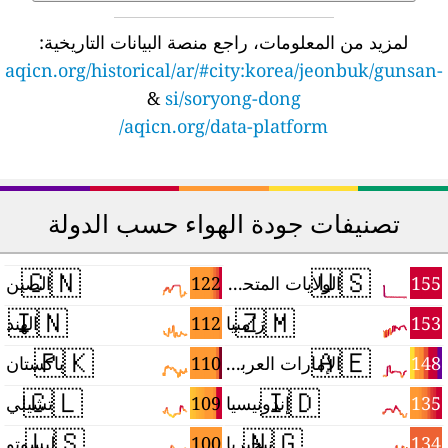
لمزيد من المعلومات، راجع منصة البيانات التاريخية:
aqicn.org/historical/ar/#city:korea/jeonbuk/gunsan-
&
si/soryong-dong
aqicn.org/data-platform/
تصنيفات جودة الهواء حسب الدولة
🇨🇳
🇺🇸
2
122
155
الولايات المتحدة
الصين
🇮🇳
🇿🇲
0
112
153
زامبيا
الهند
🇵🇰
🇦🇪
0
110
148
الإمارات العربية المتحدة
باكستان
🇨🇱
🇮🇩
6
109
135
إندونيسيا
تشيلي
🇱🇸
🇳🇬
3
100
134
نيجيريا
ليسوتو