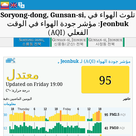
لوث الهواء في
Soryong-dong, Gunsan-si,
Jeonbuk
: مؤشر جودة الهواء في الوقت
الفعلي (AQI)
Soryong-dong,
Sinpung-dong, Gunsan-si, Jeonbuk
Gaejeong-dong, Gunsan-si, Jeonbuk
Gunsan-si, Jeonbuk
소룡동 전북
신풍동(군산) 전북
사정동 전북
مؤشر جودة الهواء (AQI) لـ
Soryong-dong, Gunsan-si, Jeonbuk
.
:
مؤ
معتدل
95
Updated on Friday 19:00
درجة حرارة:
-
°C
حاضِر
اليومين الماضيين
دقيقة
ال
معلومات ال
PM2.5
7
30
95
AQI
PM10
12
41
AQI