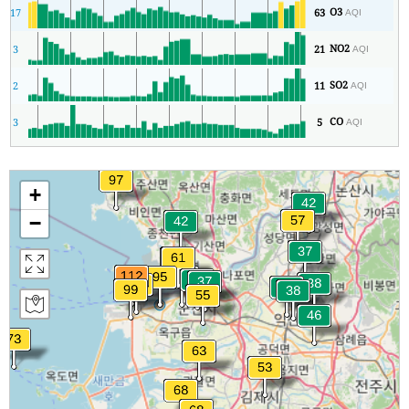
O3
17
63
AQI
NO2
3
21
AQI
SO2
2
11
AQI
CO
3
5
AQI
+
−