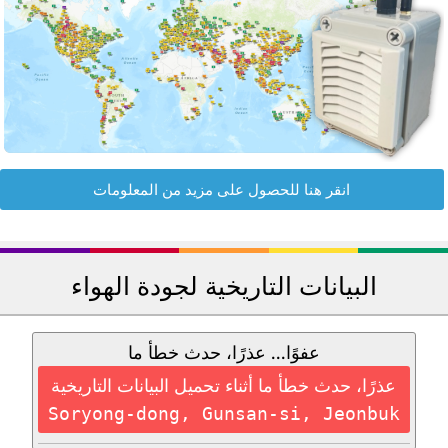
انقر هنا للحصول على مزيد من المعلومات
البيانات التاريخية لجودة الهواء
عفوًا... عذرًا، حدث خطأ ما
عذرًا، حدث خطأ ما أثناء تحميل البيانات التاريخية
Soryong-dong, Gunsan-si, Jeonbuk