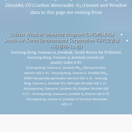
Dioxide
), CO (
Carbon Monoxide
), O
(
Ozone
) and Weather
3
data in this page are coming from:
Citizen Weather Observer Program (CWOP/APRS)
South Air Korea Environment Corporation (대기오염실
시간공개시스템)
Soryong-dong, Gunsan-si, Jeonbuk, South Korea Air Pollution
Soryong-dong, Gunsan-si, Jeonbuk overall air
quality index is 95
Soryong-dong, Gunsan-si, Jeonbuk PM
(fine particulate
2.5
matter) AQI is 95 - Soryong-dong, Gunsan-si, Jeonbuk PM
10
(PM10 (Respirable particulate matter)) AQI is 41 - Soryong-
dong, Gunsan-si, Jeonbuk NO
(Nitrogen Dioxide) AQI is 21 -
2
Soryong-dong, Gunsan-si, Jeonbuk SO
(Sulphur Dioxide) AQI
2
is 11 - Soryong-dong, Gunsan-si, Jeonbuk O
(Ozone) AQI is 63
3
- Soryong-dong, Gunsan-si, Jeonbuk CO (Carbon Monoxide)
AQI is 5 -
اشترك في قائمتنا البريدية الشهرية المجانية، واحصل على إشعار
عند توفر مقالات جديدة.