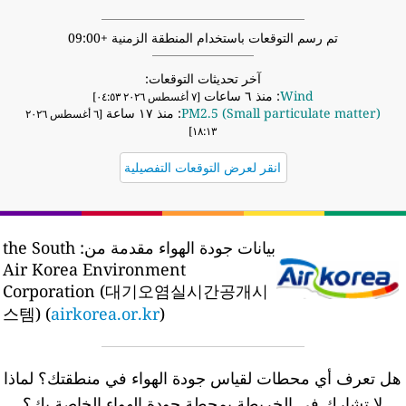
تم رسم التوقعات باستخدام المنطقة الزمنية +09:00
آخر تحديثات التوقعات:
Wind
: منذ ٦ ساعات
[٧ أغسطس ٢٠٢٦ ٠٤:٥٣]
PM2.5 (Small particulate matter)
: منذ ١٧ ساعة
[٦ أغسطس ٢٠٢٦
١٨:١٣]
انقر لعرض التوقعات التفصيلية
بيانات جودة الهواء مقدمة من:
the South
Air Korea Environment
Corporation (대기오염실시간공개시
스템) (
airkorea.or.kr
)
ل تعرف أي محطات لقياس جودة الهواء في منطقتك؟
لماذا
لا تشارك في الخريطة بمحطة جودة الهواء الخاصة بك؟