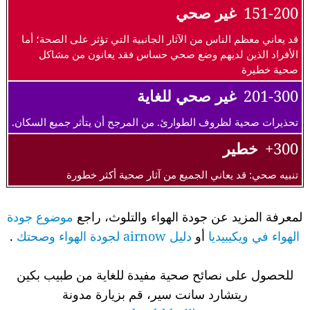
151-200
غير صحي
قد يعاني معظم الناس من الآثار الجانبية التي تؤثر على الصحة؛ أما
الأفراد الذين لديهم وضع صحي حساس فقد يعانون من مشاكل
صحية خطيرة
201-300
غير صحي للغاية
تحذيرات صحية لظروف الطوارئ. من المرجح أن يتأثر جميع السكان.
300+
خطير
تنبيه صحي: قد يعاني الجميع من آثار صحية أكثر خطورة
لمعرفة المزيد عن جودة الهواء والتلوث، راجع
موضوع جودة
الهواء في ويكيبيديا
أو
دليل airnow لجودة الهواء وصحتك
.
للحصول على نصائح صحية مفيدة للغاية من طبيب بكين
ريتشارد سانت سير، قم بزيارة مدونة