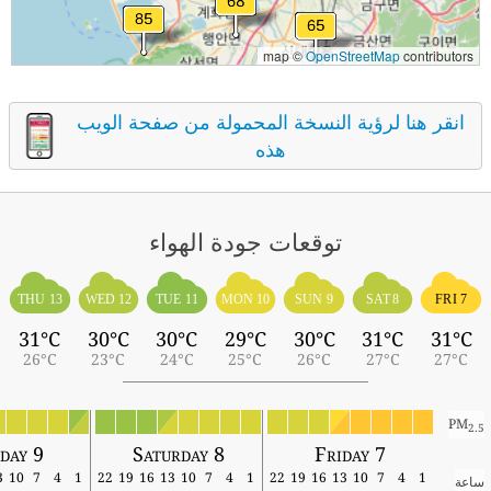
map ©
OpenStreetMap
contributors
انقر هنا لرؤية النسخة المحمولة من صفحة الويب
هذه
توقعات جودة الهواء
THU 13
WED 12
TUE 11
MON 10
SUN 9
SAT 8
FRI 7
31°C
30°C
30°C
29°C
30°C
31°C
31°C
26°C
23°C
24°C
25°C
26°C
27°C
27°C
PM
2.5
nday 9
Saturday 8
Friday 7
13
10
7
4
1
22
19
16
13
10
7
4
1
22
19
16
13
10
7
4
1
ساعة