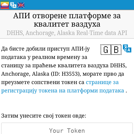
АПИ отворене платформе за
квалитет ваздуха
DHHS, Anchorage, Alaska Real-Time data API
🇬🇧
Да бисте добили приступ АПИ-ју
података у реалном времену за
станицу за праћење квалитета ваздуха DHHS,
Anchorage, Alaska (ID: H3553), морате прво да
преузмете сопствени токен са
странице за
регистрацију токена на платформи података
.
Затим унесите свој токен овде: