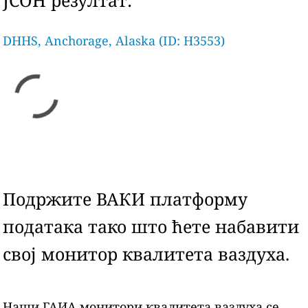
ЈСОН резултат:
DHHS, Anchorage, Alaska (ID: H3553)
Подржите ВАКИ платформу
података тако што ћете набавити
свој монитор квалитета ваздуха.
Наши ГАИА монитори квалитета ваздуха се