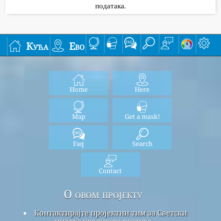
података.
Кућа
Ево
Home
Here
Map
Get a mask!
Faq
Search
Contact
О овом пројекту
Контактирајте пројектни тим за Светски
индекс квалитета ваздуха