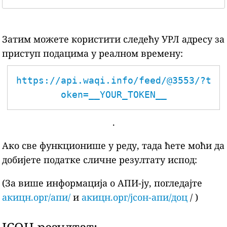
Затим можете користити следећу УРЛ адресу за
приступ подацима у реалном времену:
https://api.waqi.info/feed/@3553/?t
oken=__YOUR_TOKEN__
.
Ако све функционише у реду, тада ћете моћи да
добијете податке сличне резултату испод:
(За више информација о АПИ-ју, погледајте
акицн.орг/апи/
и
акицн.орг/јсон-апи/доц
/ )