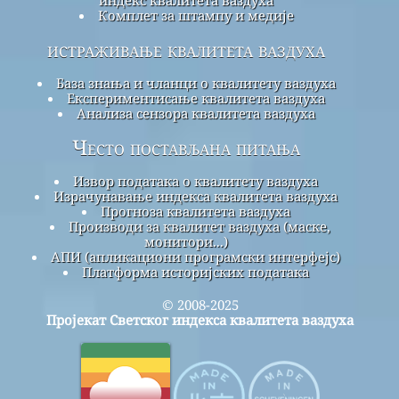
Комплет за штампу и медије
истраживање квалитета ваздуха
База знања и чланци о квалитету ваздуха
Експериментисање квалитета ваздуха
Анализа сензора квалитета ваздуха
Често постављана питања
Извор података о квалитету ваздуха
Израчунавање индекса квалитета ваздуха
Прогноза квалитета ваздуха
Производи за квалитет ваздуха (маске,
монитори...)
АПИ (апликациони програмски интерфејс)
Платформа историјских података
© 2008-2025
Пројекат Светског индекса квалитета ваздуха