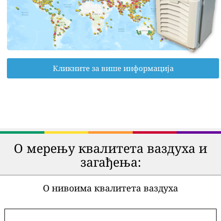
Кликните за више информација
О мерењу квалитета ваздуха и
загађења:
О нивоима квалитета ваздуха
-