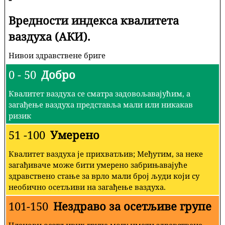
Вредности индекса квалитета
ваздуха (АКИ).
Нивои здравствене бриге
0 - 50
Добро
Квалитет ваздуха се сматра задовољавајућим, а
загађење ваздуха представља мали или никакав
ризик
51 -100
Умерено
Квалитет ваздуха је прихватљив; Међутим, за неке
загађиваче може бити умерено забрињавајуће
здравствено стање за врло мали број људи који су
необично осетљиви на загађење ваздуха.
101-150
Нездраво за осетљиве групе
Чланови осетљивих група могу имати здравствене