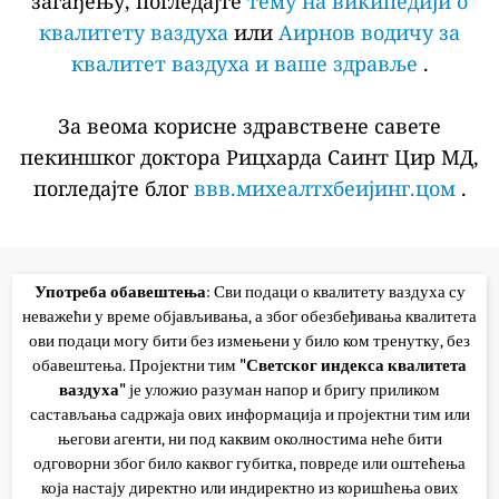
загађењу, погледајте
тему на википедији о
квалитету ваздуха
или
Аирнов водичу за
квалитет ваздуха и ваше здравље
.
За веома корисне здравствене савете
пекиншког доктора Рицхарда Саинт Цир МД,
погледајте блог
ввв.михеалтхбеијинг.цом
.
Употреба обавештења
: Сви подаци о квалитету ваздуха су
неважећи у време објављивања, а због обезбеђивања квалитета
ови подаци могу бити без измењени у било ком тренутку, без
обавештења. Пројектни тим
"Светског индекса квалитета
ваздуха"
је уложио разуман напор и бригу приликом
састављања садржаја ових информација и пројектни тим или
његови агенти, ни под каквим околностима неће бити
одговорни због било каквог губитка, повреде или оштећења
која настају директно или индиректно из коришћења ових