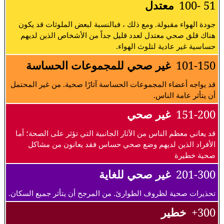
51 -100
معتدل
جودة الهواء مقبولة. ومع ذلك ، فبالنسبة لبعض الملوثات قد يكون
هناك قلق صحي معتدل لعدد قليل جداً من الأشخاص الذين لديهم
حساسية غير عادية لتلوث الهواء.
101-150
غير صحي للمجموعات الحساسة
قد يواجه أعضاء المجموعات الحساسة آثارًا صحية. من غير المحتمل
أن يتأثر عامة الناس.
151-200
غير صحي
قد يعاني معظم الناس من الآثار الجانبية التي تؤثر على الصحة؛ أما
الأفراد الذين لديهم وضع صحي حساس فقد يعانون من مشاكل
صحية خطيرة
201-300
غير صحي للغاية
تحذيرات صحية لظروف الطوارئ. من المرجح أن يتأثر جميع السكان.
300+
خطير