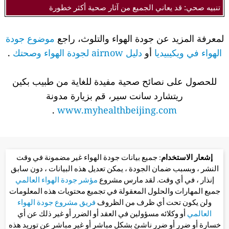
تنبيه صحي: قد يعاني الجميع من آثار صحية أكثر خطورة
لمعرفة المزيد عن جودة الهواء والتلوث، راجع
موضوع جودة
الهواء في ويكيبيديا
أو
دليل airnow لجودة الهواء وصحتك
.
للحصول على نصائح صحية مفيدة للغاية من طبيب بكين
ريتشارد سانت سير، قم بزيارة مدونة
.
www.myhealthbeijing.com
إشعار الاستخدام
: جميع بيانات جودة الهواء غير مضمونة في وقت
النشر ، وبسبب ضمان الجودة ، يمكن تعديل هذه البيانات ، دون سابق
إنذار ، في أي وقت. لقد مارس مشروع
مؤشر جودة الهواء العالمي
جميع المهارات والحلول المعقولة في تجميع محتويات هذه المعلومات
ولن يكون تحت أي ظرف من الظروف
فريق مشروع جودة الهواء
العالمي
أو وكلائه مسؤولين في العقد أو الضرر أو غير ذلك عن أي
خسارة أو ضرر أو ضرر ناشئ بشكل مباشر أو غير مباشر عن توريد هذه