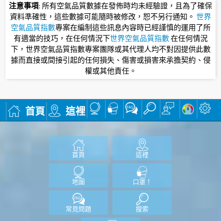
注意事項
: 所有空氣品質數據在發佈時均未經驗證，且為了確保
資料準確性，這些數據可能隨時被修改，恕不另行通知。
世界
空氣品質指數
專案在編制這些訊息內容時已經謹慎的運用了所
有適當的技巧，在任何情況下
世界空氣品質指數
在任何情況
下，世界空氣品質指數專案團隊或其代理人均不對因提供此數
據而直接或間接引起的任何損失、傷害或損害來承擔契約、侵
權或其他責任。
首頁
這裡
首頁
這裡
地圖
口罩！
常見問題
搜索