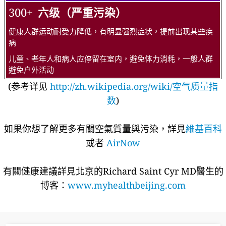
300+
六级（严重污染）
健康人群运动耐受力降低，有明显强烈症状，提前出现某些疾
病
儿童、老年人和病人应停留在室内，避免体力消耗，一般人群
避免户外活动
(参考详见
http://zh.wikipedia.org/wiki/空气质量指
数
)
如果你想了解更多有關空氣質量與污染，詳見
維基百科
或者
AirNow
有關健康建議詳​​見北京的Richard Saint Cyr MD醫生的
博客：
www.myhealthbeijing.com