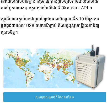
នៅពេលដែលបានភ្ជាប់ កម្រិតនៃការបំពុលខ្យល់តាមពេលវេលាពិត
របស់អ្នកអាចរកបានភ្លាមៗនៅលើផែនទី និងតាមរយៈ API ។
ស្ថានីយនេះភ្ជាប់មកជាមួយខ្សែថាមពលមិនជ្រាបទឹក 10 ម៉ែត្រ ការ
ផ្គត់ផ្គង់ថាមពល USB ឧបករណ៍ភ្ជាប់ និងបន្ទះស្រូបពន្លឺព្រះអាទិត្យ
ស្រេចចិត្ត។
សូមចុចសម្រាប់ព័ត៌មានបន្ថែម