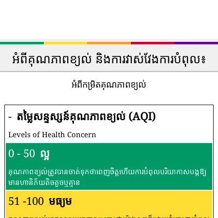
អំពីគុណភាពខ្យល់ និងការវាស់វែងការបំពុល៖
អំពីកម្រិតគុណភាពខ្យល់
-
តម្លៃសន្ទស្សន៍គុណភាពខ្យល់ (AQI)
Levels of Health Concern
0 - 50
ល្អ
គុណភាពខ្យល់ត្រូវបានចាត់ទុកថាពេញចិត្តហើយការបំពុលបរិយាកាសបង្កឱ្យ
មានហានិភ័យតិចតួចឬគ្មាន
51 -100
មធ្យម