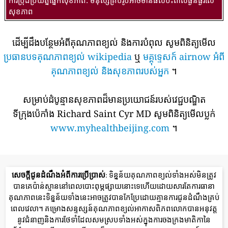
សុខភាព
ដើម្បីដឹងបន្ថែមអំពីគុណភាពខ្យល់ និងការបំពុល សូមពិនិត្យមើល
ប្រធានបទគុណភាពខ្យល់ wikipedia
ឬ
មគ្គុទ្ទេសក៍ airnow អំពី
គុណភាពខ្យល់ និងសុខភាពរបស់អ្នក
។
សម្រាប់ដំបូន្មានសុខភាពដ៏មានប្រយោជន៍របស់វេជ្ជបណ្ឌិត
ទីក្រុងប៉េកាំង Richard Saint Cyr MD សូមពិនិត្យមើលប្លក់
www.myhealthbeijing.com
។
សេចក្តីជូនដំណឹងអំពីការប្រើប្រាស់
: ទិន្នន័យគុណភាពខ្យល់ទាំងអស់មិនត្រូវ
បានគេប៉ាន់ស្មាននៅពេលបោះពុម្ភផ្សាយនោះទេហើយដោយសារតែការធានា
គុណភាពនេះទិន្នន័យទាំងនេះអាចត្រូវបានកែប្រែដោយគ្មានការជូនដំណឹងគ្រប់
ពេលវេលា។ គម្រោងសន្ទស្សន៍គុណភាពខ្យល់អាកាសពិភពលោកបានអនុវត្ត
នូវជំនាញនិងការថែទាំដែលសមស្របទាំងអស់ក្នុងការចងក្រងមាតិកានៃ