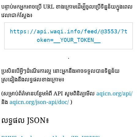
បន្ទាប់មកអ្នកអាចប្រើ URL ខាងក្រោមដើម្បីចូលប្រើទិន្នន័យក្នុងពេល
វេលាជាក់ស្តែង៖
https://api.waqi.info/feed/@3553/?t
oken=__YOUR_TOKEN__
.
ប្រសិនបើអ្វីៗដំណើរការល្អ នោះអ្នកនឹងអាចទទួលបានទិន្នន័យ
ស្រដៀងនឹងលទ្ធផលខាងក្រោម៖
(សម្រាប់ព័ត៌មានបន្ថែមអំពី API សូមពិនិត្យមើល
aqicn.org/api/
និង
aqicn.org/json-api/doc/
)
លទ្ធផល JSON៖