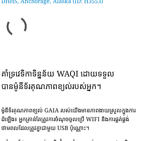
DHHS, Anchorage, Alaska (ID: H3553)
គាំទ្រវេទិកាទិន្នន័យ WAQI ដោយទទួល
បានម៉ូនីទ័រគុណភាពខ្យល់របស់អ្នក។
ម៉ូនីទ័រគុណភាពខ្យល់ GAIA របស់យើងមានភាពងាយស្រួលក្នុងការ
ដំឡើង៖ អ្នកគ្រាន់តែត្រូវការចំណុចចូលប្រើ WIFI និងការផ្គត់ផ្គង់
ថាមពលដែលត្រូវគ្នាជាមួយ USB ប៉ុណ្ណោះ។