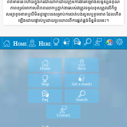
ព័ត៌មាននេះហើយក្នុងករណីណាក៏ដោយក្រុមការងារគម្រោងសន្ទស្សន៍គុណ
ភាពខ្យល់អាកាសពិភពលោកឬភ្នាក់ងាររបស់វាត្រូវទទួលខុសត្រូវលើកិច្ច
សន្យាខូចខាតឬបើមិនដូច្នោះទេសម្រាប់ការបាត់បង់របួសឬខូចខាត ដែលកើត
ឡើងដោយផ្ទាល់ឬដោយប្រយោលពីការផ្គត់ផ្គង់ទិន្នន័យនេះ។
Home
Here
Home
Here
Map
Get a mask!
Faq
Search
Contact