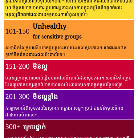
គុណភាពខ្យល់អាចទទួលយកបាន។ ទោះជាយ៉ាងណាក៏ដោយចំពោះការបំពុល
មួយចំនួនវាអាចមានការព្រួយបារម្ភខាងសុខភាពក្នុងកម្រិតតិចតួចចំពោះ
មនុស្សតិចតួចដែលងាយទទួលរងការបំពុលខ្យល់។
Unhealthy
101-150
for sensitive groups
សមាជិកនៃក្រុមរសើបអាចជួបប្រទះផលប៉ះពាល់សុខភាព។ សាធារណជន​
ទូទៅ​មិន​ទំនង​ជា​រង​ផល​ប៉ះពាល់​ទេ។
151-200
មិនល្អ
មនុស្សគ្រប់រូបអាចចាប់ផ្តើមមានផលប៉ះពាល់ដល់សុខភាព។ សមាជិកនៃក្រុម
ដែលប្រកាន់អក្សរតូចធំអាចមានផលប៉ះពាល់សុខភាពធ្ងន់ធ្ងរបន្ថែមទៀត
201-300
មិនល្អខ្លាំង
ការព្រមានអំពីសុខភាពនៃស្ថានភាពគ្រាអាសន្ន។ ប្រជាជនទាំងមូលទំនង
ជារងផលប៉ះពាល់។
300+
គ្រោះថ្នាក់
ការប្រុងប្រយ័ត្នផ្នែកសុខភាព: មនុស្សគ្រប់រូបអាចមានផលប៉ះពាល់ធ្ងន់ធ្ងរលើ