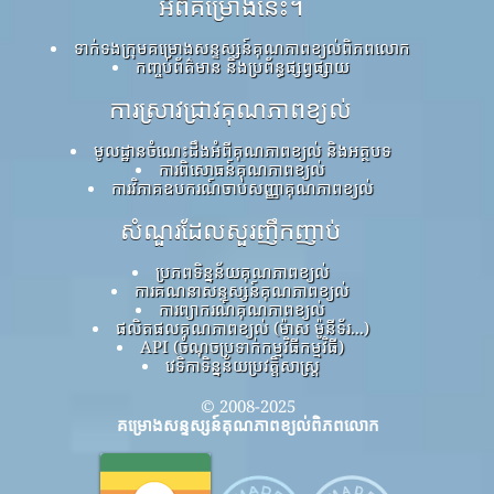
អំពីគម្រោងនេះ។
ទាក់ទងក្រុមគម្រោងសន្ទស្សន៍គុណភាពខ្យល់ពិភពលោក
កញ្ចប់ព័ត៌មាន និងប្រព័ន្ធផ្សព្វផ្សាយ
ការស្រាវជ្រាវគុណភាពខ្យល់
មូលដ្ឋានចំណេះដឹងអំពីគុណភាពខ្យល់ និងអត្ថបទ
ការពិសោធន៍គុណភាពខ្យល់
ការវិភាគឧបករណ៍ចាប់សញ្ញាគុណភាពខ្យល់
សំណួរដែលសួរញឹកញាប់
ប្រភពទិន្នន័យគុណភាពខ្យល់
ការគណនាសន្ទស្សន៍គុណភាពខ្យល់
ការព្យាករណ៍គុណភាពខ្យល់
ផលិតផលគុណភាពខ្យល់ (ម៉ាស ម៉ូនីទ័រ...)
API (ចំណុចប្រទាក់កម្មវិធីកម្មវិធី)
វេទិកាទិន្នន័យប្រវត្តិសាស្ត្រ
© 2008-2025
គម្រោងសន្ទស្សន៍គុណភាពខ្យល់ពិភពលោក