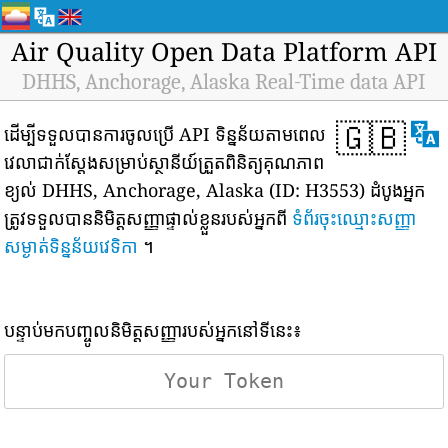
Air Quality Open Data Platform API
DHHS, Anchorage, Alaska Real-Time data API
🇬🇧
ដើម្បីទទួលបានការចូលប្រើ API ទិន្នន័យតាមពេល
វេលាជាក់ស្តែងសម្រាប់ស្ថានីយ៍ត្រួតពិនិត្យគុណភាព
ខ្យល់ DHHS, Anchorage, Alaska (ID: H3553) ដំបូងអ្នក
ត្រូវទទួលបាននិមិត្តសញ្ញាផ្ទាល់ខ្លួនរបស់អ្នកពី
ទំព័រចុះឈ្មោះសញ្ញា
សម្ងាត់ទិន្នន័យវេទិកា
។
បន្ទាប់មកបញ្ចូលនិមិត្តសញ្ញារបស់អ្នកនៅទីនេះ៖