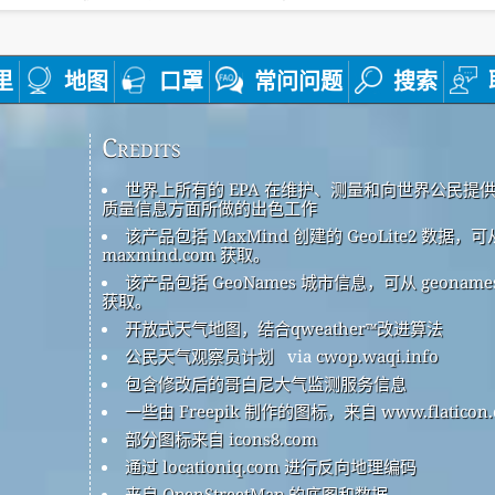
里
地图
口罩
常问问题
搜索
Credits
世界上所有的 EPA 在维护、测量和向世界公民提
质量信息方面所做的出色工作
该产品包括 MaxMind 创建的 GeoLite2 数据，可
maxmind.com 获取。
该产品包括 GeoNames 城市信息，可从 geonames
获取。
开放式天气地图，结合qweather™改进算法
公民天气观察员计划
via
cwop.waqi.info
包含修改后的哥白尼大气监测服务信息
一些由 Freepik 制作的图标，来自 www.flaticon.
部分图标来自 icons8.com
通过 locationiq.com 进行反向地理编码
来自 OpenStreetMap 的底图和数据。