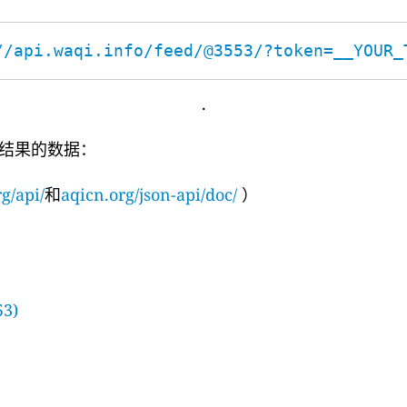
//api.waqi.info/feed/@3553/?token=__YOUR_
.
结果的数据：
g/api/
和
aqicn.org/json-api/doc/
）
53)