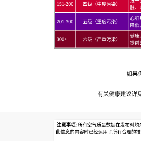
进一
151-200
四级（中度污染）
脏、
心脏
201-300
五级（重度污染）
降低
健康
300+
六级（严重污染）
提前
如果
有关健康建议详见北京
注意事项
: 所有空气质量数据在发布时
此信息的内容时已经运用了所有合理的技