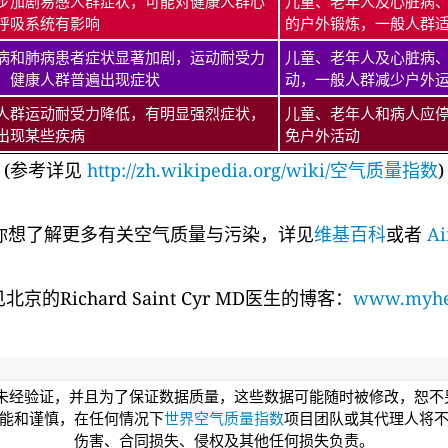
步加剧易感人群症状，可能对健康人群心
儿童、老年人及心脏病
呼吸系统有影响
的户外锻炼，一般人群
病和肺病患者症状显著加剧，运动耐受力
儿童、老年人及心脏病
，健康人群普遍出现症状
动，一般人群减少户外
人群运动耐受力降低，有明显强烈症状，
儿童、老年人和病人应
出现某些疾病
免户外活动
(参考详见
http://zh.wikipedia.org/wiki/空气质量指数
)
你想了解更多有关空气质量与污染，详见
维基百科
或者
Ai
的Richard Saint Cyr MD医生的博客：
www.myhea
均未经验证，并且为了保证数据质量，这些数据可能随时被修改，恕
能和谨慎，在任何情况下
世界空气质量指数
项目团队或其代理人将
伤害、合同损失、侵权及其他任何损失负责。