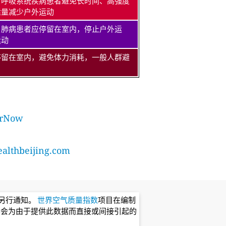
、呼吸系统疾病患者避免长时间、高强度
适量减少户外运动
、肺病患者应停留在室内，停止户外运
运动
停留在室内，避免体力消耗，一般人群避
rNow
lthbeijing.com
不另行通知。
世界空气质量指数
项目在编制
不会为由于提供此数据而直接或间接引起的