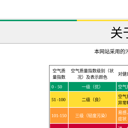
关
本网站采用的污
空气质
空气质量指数级别（状
对健
量指数
况）及表示颜色
0 - 50
一级（优）
空气
空气
51 -100
二级（良）
异常
易感
101-150
三级（轻度污染）
症状