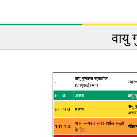
वायु 
वायु गुणवत्ता सूचकांक
-
स्वास्
(एक्यूआई) मान
0 - 50
अच्छा
वायु 
वायु ग
51 -100
मध्यम
असामा
अस्वास्थ्यकर संवेदनशील समूहों
101-150
संवेद
के लिए