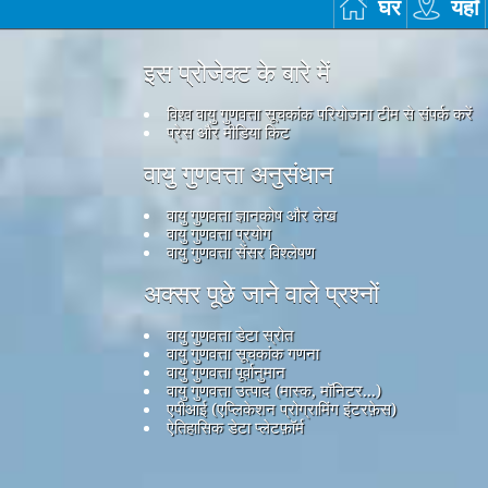
घर
यहाँ
इस प्रोजेक्ट के बारे में
विश्व वायु गुणवत्ता सूचकांक परियोजना टीम से संपर्क करें
प्रेस और मीडिया किट
वायु गुणवत्ता अनुसंधान
वायु गुणवत्ता ज्ञानकोष और लेख
वायु गुणवत्ता प्रयोग
वायु गुणवत्ता सेंसर विश्लेषण
अक्सर पूछे जाने वाले प्रश्नों
वायु गुणवत्ता डेटा स्रोत
वायु गुणवत्ता सूचकांक गणना
वायु गुणवत्ता पूर्वानुमान
वायु गुणवत्ता उत्पाद (मास्क, मॉनिटर...)
एपीआई (एप्लिकेशन प्रोग्रामिंग इंटरफ़ेस)
ऐतिहासिक डेटा प्लेटफ़ॉर्म