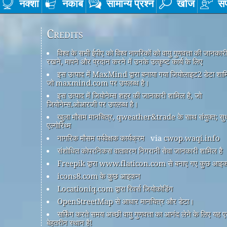
नक्शा
नकाब
सामान्य प्रश्न
खोज
सं
Credits
विश्व के सभी ईपीए को विश्व नागरिकों को वायु गुणवत्ता की जानकार
रखने, मापने और प्रदान करने में उनके उत्कृष्ट कार्य के लिए
इस उत्पाद में MaxMind द्वारा बनाया गया जियोलाइट2 डेटा शामि
जो maxmind.com पर उपलब्ध है।
इस उत्पाद में जियोनेम्स शहर की जानकारी शामिल है, जो
जियोनेम्स.ओआरजी पर उपलब्ध है।
खुला मौसम मानचित्र, qweather&trade के साथ संयुक्त; सु
एल्गोरिथ्म
नागरिक मौसम पर्यवेक्षक कार्यक्रम
via
cwop.waqi.info
संशोधित कोपरनिकस वातावरण निगरानी सेवा जानकारी शामिल है
Freepik द्वारा www.flaticon.com से बनाए गए कुछ आइ
icons8.com के कुछ आइकन
Locationiq.com द्वारा रिवर्स जियोकोडिंग
OpenStreetMap से आधार मानचित्र और डेटा।
सर्फिंग करते समय अच्छी वायु गुणवत्ता का आनंद लेने के लिए यह 
बेहतरीन स्थान है!