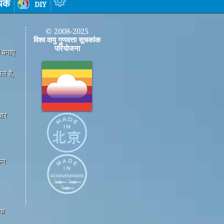
पर्क
diy
© 2008-2025
विश्व वायु गुणवत्ता सूचकांक
परियोजना
ी बनाए
ल है,
धार
कन
एक