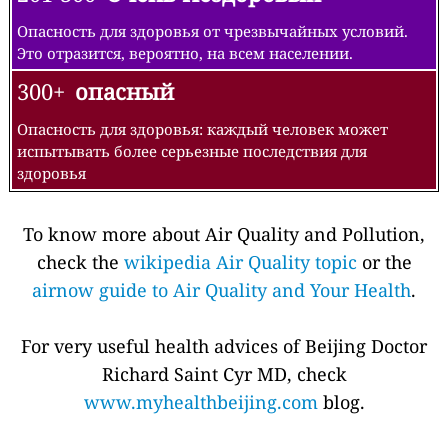
Опасность для здоровья от чрезвычайных условий.
Это отразится, вероятно, на всем населении.
300+
опасный
Опасность для здоровья: каждый человек может
испытывать более серьезные последствия для
здоровья
To know more about Air Quality and Pollution,
check the
wikipedia Air Quality topic
or the
airnow guide to Air Quality and Your Health
.
For very useful health advices of Beijing Doctor
Richard Saint Cyr MD, check
www.myhealthbeijing.com
blog.