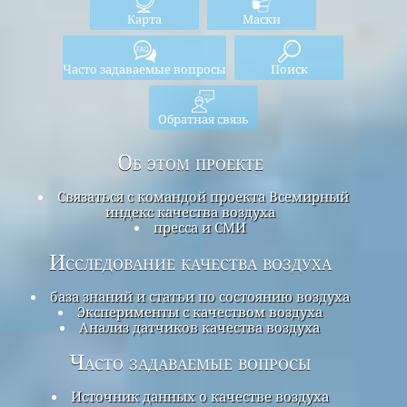
Карта
Маски
Часто задаваемые вопросы
Поиск
Обратная связь
Об этом проекте
Связаться с командой проекта Всемирный
индекс качества воздуха
пресса и СМИ
Исследование качества воздуха
база знаний и статьи по состоянию воздуха
Эксперименты с качеством воздуха
Анализ датчиков качества воздуха
Часто задаваемые вопросы
Источник данных о качестве воздуха