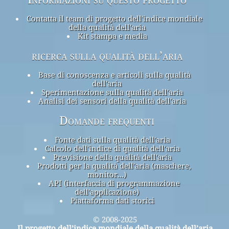
Contatta il team di progetto dell'indice mondiale
della qualità dell'aria
Kit stampa e media
ricerca sulla qualità dell’aria
Base di conoscenza e articoli sulla qualità
dell'aria
Sperimentazione sulla qualità dell'aria
Analisi dei sensori della qualità dell'aria
Domande frequenti
Fonte dati sulla qualità dell'aria
Calcolo dell'indice di qualità dell'aria
Previsione della qualità dell'aria
Prodotti per la qualità dell'aria (maschere,
monitor...)
API (interfaccia di programmazione
dell'applicazione)
Piattaforma dati storici
© 2008-2025
Il progetto dell’indice mondiale della qualità dell’aria