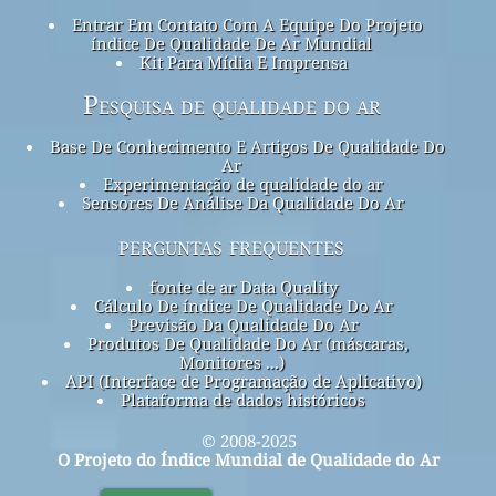
Entrar Em Contato Com A Equipe Do Projeto
índice De Qualidade De Ar Mundial
Kit Para Mídia E Imprensa
Pesquisa de qualidade do ar
Base De Conhecimento E Artigos De Qualidade Do
Ar
Experimentação de qualidade do ar
Sensores De Análise Da Qualidade Do Ar
perguntas frequentes
fonte de ar Data Quality
Cálculo De índice De Qualidade Do Ar
Previsão Da Qualidade Do Ar
Produtos De Qualidade Do Ar (máscaras,
Monitores ...)
API (Interface de Programação de Aplicativo)
Plataforma de dados históricos
© 2008-2025
O Projeto do Índice Mundial de Qualidade do Ar