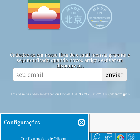
Cadastre-se em nossa lista de e-mail mensal gratuita e
seja notificado quando novos artigos estiverem
disponíveis.
enviar
This page has been generated on Friday, Aug 7th 2026, 05:21 am CST from jp2n
Configurações
Início
Here
Configurações de Idioma: