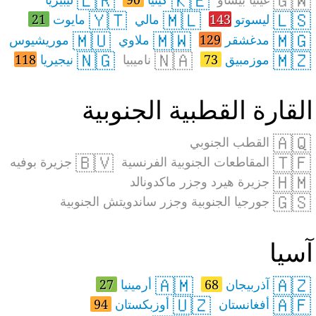
🇱🇷
🇰🇪
🇬🇼
🇾🇹
🇲🇱
🇱🇸
ليسوتو
143
مالي
مايوت
21
🇲🇺
🇲🇼
🇲🇬
مدغشقر
129
ملاوي
موريشيوس
🇳🇬
🇳🇦
🇲🇿
موزمبيق
73
ناميبيا
نيجيريا
118
لقارة القطبية الجنوبية
🇦🇶
القطب الجنوبي
🇧🇻
🇹🇫
المقاطعات الجنوبية الفرنسية
جزيرة بوفيه
🇭🇲
جزيرة هيرد وجزر ماكدونالد
🇬🇸
جورجيا الجنوبية وجزر ساندويتش الجنوبية
سيا
🇦🇲
🇦🇿
آذربيجان
68
أرمينيا
27
🇺🇿
🇦🇫
أفغانستان
أوزبكستان
94