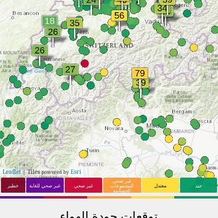
Winterthur
Zürich (Kreis 10)
20
17
Wil
13
18
(Kreis 1)
Uster
19
18
Vevey
13
19
Olten
15
19
Kriens
14
20
Biel/Bienne
15
20
Oberwinterthur
14
21
(Kreis 2)
Steffisburg
15
21
Leaflet
| Tiles
Esri
powered by
غير صحي
جيد
معتدل
للمجموعات
غير صحي
غير صحي للغاية
خطير
الحساسة
توقعات جودة الهواء