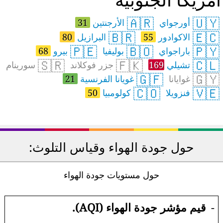
🇦🇷
🇺🇾
أورجواي
الأرجنتين
31
🇧🇷
🇪🇨
الاكوادور
55
البرازيل
80
🇵🇪
🇧🇴
🇵🇾
باراجواي
بوليفيا
بيرو
68
🇸🇷
🇫🇰
🇨🇱
تشيلي
169
جزر فوكلاند
سورينام
🇬🇫
🇬🇾
غوايانا
غويانا الفرنسية
21
🇨🇴
🇻🇪
فنزويلا
كولومبيا
50
حول جودة الهواء وقياس التلوث:
حول مستويات جودة الهواء
-
قيم مؤشر جودة الهواء (AQI).