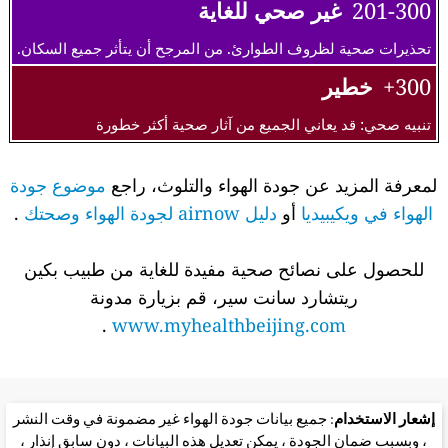
201-300
غير صحي للغاية
تحذيرات صحية لظروف الطوارئ. من المرجح أن يتأثر جميع السكان.
300+
خطير
تنبيه صحي: قد يعاني الجميع من آثار صحية أكثر خطورة
لمعرفة المزيد عن جودة الهواء والتلوث، راجع
موضوع جودة
الهواء في ويكيبيديا
أو
دليل airnow لجودة الهواء وصحتك
.
للحصول على نصائح صحية مفيدة للغاية من طبيب بكين
ريتشارد سانت سير، قم بزيارة مدونة
.
www.myhealthbeijing.com
إشعار الاستخدام
: جميع بيانات جودة الهواء غير مضمونة في وقت النشر
، وبسبب ضمان الجودة ، يمكن تعديل هذه البيانات ، دون سابق إنذار ،