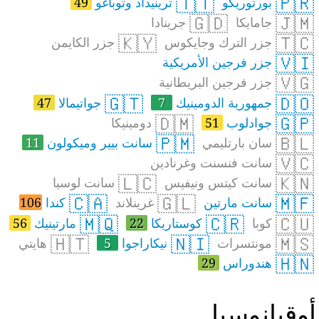
🇹🇹
🇵🇷
بورتوريكو
ترينيداد وتوباغو
49
🇬🇩
🇯🇲
جامايكا
جرينادا
🇰🇾
🇹🇨
جزر الترك وجايكوس
جزر الكايمن
🇻🇮
جزر فرجين الأمريكية
🇻🇬
جزر فرجين البريطانية
🇬🇹
🇩🇴
جمهورية الدومينيك
7
جواتيمالا
47
🇩🇲
🇬🇵
جوادلوب
51
دومينيكا
🇵🇲
🇧🇱
سان بارتليمي
سانت بيير وميكولون
11
🇻🇨
سانت فنسنت وغرنادين
🇱🇨
🇰🇳
سانت كيتس ونيفيس
سانت لوسيا
🇨🇦
🇬🇱
🇲🇫
سانت مارتين
غرينلاند
كندا
106
🇲🇶
🇨🇷
🇨🇺
كوبا
كوستاريكا
22
مارتينيك
56
🇭🇹
🇳🇮
🇲🇸
مونتسرات
نيكاراجوا
5
هايتي
🇭🇳
هندوراس
29
وقيانوسيا