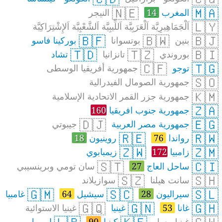
🇳🇪
🇲🇦
المغرب
14
النيجر
🇱🇾
اَلْجَمَاهِيرِيَّة اَلْعَرَبِيَّة اَللِّيبِيَّة اَلشَّعْبِيَّة اَلإِشْتِرَاكِيَّة
🇧🇫
🇧🇼
🇧🇯
بنين
بوتسوانا
بوركينا فاسو
🇹🇩
🇹🇿
🇧🇮
بوروندي
تانزانيا
تشاد
🇨🇫
🇹🇬
توجو
جمهورية أفريقيا الوسطى
🇸🇴
جمهورية الصومال الفيدرالية
🇰🇲
جمهورية جزر القمر الاتحادية الإسلامية
🇿🇦
جمهورية جنوب افريقيا
160
🇩🇯
🇪🇬
جمهورية مصر العربية
جيبوتي
🇷🇪
🇷🇼
رواندا
76
روينيون
18
🇿🇼
🇿🇲
زامبيا
172
زيمبابوي
🇸🇹
🇨🇮
ساحل العاج
27
سان تومي وبرينسيبي
🇸🇿
🇸🇭
سانت هيلنا
سوازيلاند
🇬🇲
🇸🇨
🇸🇱
سيراليون
28
سيشيل
64
غامبيا
🇬🇶
🇬🇳
🇬🇭
غانا
53
غينيا
غينيا الاستوائية
غينيا بيساو
كينيا
90
ليبيريا