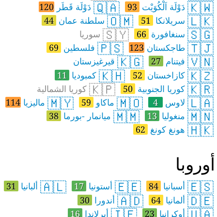
🇶🇦
🇰🇼
دَوْلَة اَلْكُوَيْت
93
دَوْلَة قَطَر
120
🇴🇲
🇱🇰
سريلانكا
51
سلطنة عمان
44
🇸🇾
🇸🇬
سنغافورة
66
سوريا
🇵🇸
🇹🇯
طاجكستان
123
فلسطين
69
🇰🇬
🇻🇳
فيتنام
27
قيرغيزستان
🇰🇭
🇰🇿
كازاخستان
52
كمبوديا
11
🇰🇵
🇰🇷
كوريا الجنوبية
50
كوريا الشمالية
🇲🇾
🇲🇴
🇱🇦
لاوس
4
ماكاو
59
ماليزيا
114
🇲🇲
🇲🇳
منغوليا
13
ميانمار -بورما
38
🇭🇰
هونغ كونغ
62
وروبا
🇦🇱
🇪🇪
🇪🇸
أسبانيا
84
أستونيا
17
ألبانيا
31
🇦🇩
🇩🇪
ألمانيا
64
أندورا
30
🇮🇪
🇺🇦
أوكرانيا
23
أيرلاندا
16