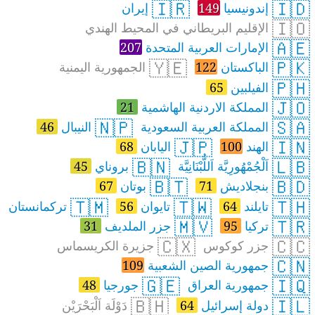
🇮🇷
🇮🇩
إندونيسيا
149
إيران
🇮🇴
الإقليم البريطاني في المحيط الهندي
🇦🇪
الإمارات العربية المتحدة
207
🇾🇪
🇵🇰
الباكستان
122
الجمهورية اليمنية
🇵🇭
الفيلبين
65
🇯🇴
المملكة الاردنية الهاشمية
21
🇳🇵
🇸🇦
المملكة العربية السعودية
النيبال
46
🇯🇵
🇮🇳
الهند
100
اليابان
68
🇧🇳
🇱🇧
اَلْجُمْهُورِيَّة اَللُّبْنَانِيَّة
بروناي
45
🇧🇹
🇧🇩
بنجلاديش
71
بوتان
67
🇹🇲
🇹🇼
🇹🇭
تايلند
64
تايوان
56
تركمانستان
🇲🇻
🇹🇷
تركيا
95
جزر الملديف
31
🇨🇽
🇨🇨
جزر كوكوس
جزيرة الكريسماس
🇨🇳
جمهورية الصين الشعبية
109
🇬🇪
🇮🇶
جمهورية العراق
جورجيا
48
🇧🇭
🇮🇱
دولة إسرائيل
64
دَوْلَة اَلْبَحْرَيْن