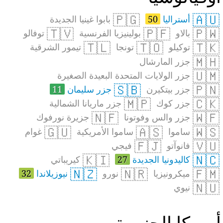
🇵🇬
🇦🇺
أستراليا
50
بابوا غينيا الجديدة
🇹🇻
🇵🇫
🇵🇼
بالاو
بولينيزيا الفرنسية
توفالو
🇹🇱
🇹🇴
🇹🇰
توكيلو
تونجا
تيمور الشرقية
🇲🇭
جزر المارشال
🇺🇲
جزر الولايات المتحدة البعيدة الصغيرة
🇸🇧
🇵🇳
جزر بيتكيرن
جزر سليمان
11
🇲🇵
🇨🇰
جزر كوك
جزر ماريانا الشمالية
🇳🇫
🇼🇫
جزر والس وفوتونا
جزيرة نورفوك
🇬🇺
🇦🇸
🇼🇸
ساموا
ساموا الأمريكية
غوام
🇫🇯
🇻🇺
فانوآتو
فيجي
🇰🇮
🇳🇨
كاليدونيا الجديدة
27
كيريباتي
🇳🇿
🇳🇷
🇫🇲
ميكرونيزيا
نورو
نيوزيلاندا
32
🇳🇺
نيوي
مريكا الجنوبية