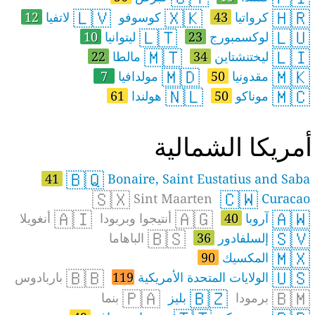
🇱🇻
🇽🇰
🇭🇷
كرواتيا
43
كوسوفو
لاتفيا
12
🇱🇹
🇱🇺
لوكسمبورج
23
ليتوانيا
10
🇲🇹
🇱🇮
ليختنشتاين
34
مالطا
22
🇲🇩
🇲🇰
مقدونيا
50
مولدافيا
7
🇳🇱
🇲🇨
موناكو
50
هولندا
61
مريكا الشمالية
🇧🇶
41
Bonaire, Saint Eustatius and Saba
🇸🇽
🇨🇼
Sint Maarten
Curacao
🇦🇮
🇦🇬
🇦🇼
آروبا
40
أنتيجوا وبربودا
أنغويلا
🇧🇸
🇸🇻
إلسلفادور
36
الباهاما
🇲🇽
المكسيك
90
🇧🇧
🇺🇸
الولايات المتحدة الأمريكية
119
باربادوس
🇵🇦
🇧🇿
🇧🇲
برمودا
بليز
بنما