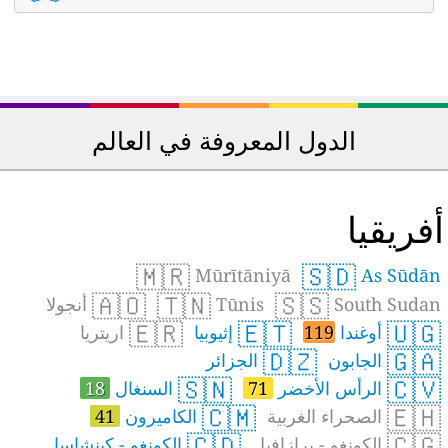
الدول المعروفة في العالم
فريقيا
🇲🇷
🇸🇩
Mūrītāniyā
As Sūdān
🇦🇴
🇹🇳
🇸🇸
South Sudan
Tūnis
أنجولا
🇪🇷
🇪🇹
🇺🇬
أوغندا
119
إثيوبيا
اريتريا
🇩🇿
🇬🇦
الجابون
الجزائر
🇸🇳
🇨🇻
الرأس الأخضر
71
السنغال
18
🇨🇲
🇪🇭
الصحراء الغربية
الكاميرون
41
🇨🇩
🇨🇬
الكونغو - برازافيل
الكونغو - كينشاسا