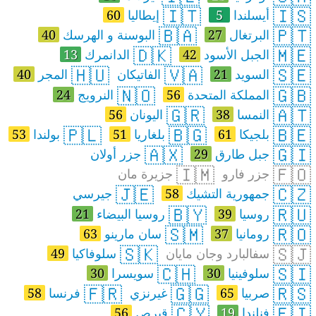
🇮🇹
🇮🇸
أيسلندا
5
إيطاليا
60
🇧🇦
🇵🇹
البرتغال
27
البوسنة و الهرسك
40
🇩🇰
🇲🇪
الجبل الأسود
42
الدانمرك
13
🇭🇺
🇻🇦
🇸🇪
السويد
21
الفاتيكان
المجر
40
🇳🇴
🇬🇧
المملكة المتحدة
56
النرويج
24
🇬🇷
🇦🇹
النمسا
38
اليونان
56
🇵🇱
🇧🇬
🇧🇪
بلجيكا
61
بلغاريا
51
بولندا
53
🇦🇽
🇬🇮
جبل طارق
29
جزر أولان
🇮🇲
🇫🇴
جزر فارو
جزيرة مان
🇯🇪
🇨🇿
جمهورية التشيك
58
جيرسي
🇧🇾
🇷🇺
روسيا
39
روسيا البيضاء
21
🇸🇲
🇷🇴
رومانيا
37
سان مارينو
63
🇸🇰
🇸🇯
سفالبارد وجان مايان
سلوفاكيا
49
🇨🇭
🇸🇮
سلوفينيا
30
سويسرا
30
🇫🇷
🇬🇬
🇷🇸
صربيا
65
غيرنزي
فرنسا
58
🇨🇾
🇫🇮
فنلندا
19
قبرص
56