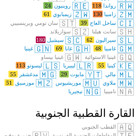
🇷🇪
🇷🇼
رواندا
118
روينيون
24
🇿🇼
🇿🇲
زامبيا
130
زيمبابوي
61
🇸🇹
🇨🇮
ساحل العاج
39
سان تومي وبرينسيبي
🇸🇿
🇸🇭
سانت هيلنا
سوازيلاند
🇸🇨
🇸🇱
سيراليون
62
سيشيل
180
🇬🇳
🇬🇭
🇬🇲
غامبيا
48
غانا
69
غينيا
🇬🇼
🇬🇶
غينيا الاستوائية
غينيا بيساو
🇱🇸
🇱🇷
🇰🇪
كينيا
55
ليبيريا
ليسوتو
113
🇲🇬
🇾🇹
🇲🇱
مالي
مايوت
29
مدغشقر
55
🇲🇿
🇲🇺
🇲🇼
ملاوي
موريشيوس
موزمبيق
51
🇳🇬
🇳🇦
ناميبيا
نيجيريا
لقارة القطبية الجنوبية
🇦🇶
القطب الجنوبي
🇧🇻
🇹🇫
المقاطعات الجنوبية الفرنسية
جزيرة بوفيه