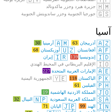
🇭🇲
جزيرة هيرد وجزر ماكدونالد
🇬🇸
جورجيا الجنوبية وجزر ساندويتش الجنوبية
سيا
🇦🇲
🇦🇿
آذربيجان
63
أرمينيا
30
🇺🇿
🇦🇫
أفغانستان
أوزبكستان
68
🇮🇷
🇮🇩
إندونيسيا
139
إيران
🇮🇴
الإقليم البريطاني في المحيط الهندي
🇦🇪
الإمارات العربية المتحدة
227
🇾🇪
🇵🇰
الباكستان
118
الجمهورية اليمنية
🇵🇭
الفيلبين
61
🇯🇴
المملكة الاردنية الهاشمية
19
🇳🇵
🇸🇦
المملكة العربية السعودية
النيبال
32
🇯🇵
🇮🇳
الهند
99
اليابان
71