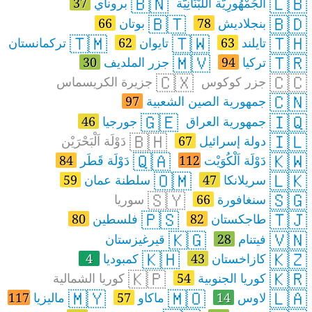
🇧🇳
🇱🇧
اَلْجُمْهُورِيَّة اَللُّبْنَانِيَّة
بروناي
37
🇧🇹
🇧🇩
بنجلاديش
78
بوتان
66
🇹🇲
🇹🇼
🇹🇭
تايلند
63
تايوان
62
تركمانستان
🇲🇻
🇹🇷
تركيا
94
جزر الملديف
30
🇨🇽
🇨🇨
جزر كوكوس
جزيرة الكريسماس
🇨🇳
جمهورية الصين الشعبية
97
🇬🇪
🇮🇶
جمهورية العراق
جورجيا
46
🇧🇭
🇮🇱
دولة إسرائيل
67
دَوْلَة اَلْبَحْرَيْن
🇶🇦
🇰🇼
دَوْلَة اَلْكُوَيْت
112
دَوْلَة قَطَر
84
🇴🇲
🇱🇰
سريلانكا
47
سلطنة عمان
59
🇸🇾
🇸🇬
سنغافورة
66
سوريا
🇵🇸
🇹🇯
طاجكستان
82
فلسطين
80
🇰🇬
🇻🇳
فيتنام
28
قيرغيزستان
🇰🇭
🇰🇿
كازاخستان
43
كمبوديا
4
🇰🇵
🇰🇷
كوريا الجنوبية
54
كوريا الشمالية
🇲🇾
🇲🇴
🇱🇦
لاوس
14
ماكاو
57
ماليزيا
117