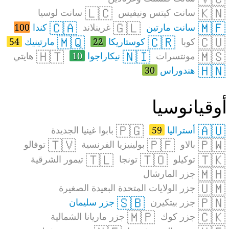
🇱🇨
🇰🇳
سانت كيتس ونيفيس
سانت لوسيا
🇨🇦
🇬🇱
🇲🇫
سانت مارتين
غرينلاند
كندا
100
🇲🇶
🇨🇷
🇨🇺
كوبا
كوستاريكا
22
مارتينيك
54
🇭🇹
🇳🇮
🇲🇸
مونتسرات
نيكاراجوا
10
هايتي
🇭🇳
هندوراس
30
وقيانوسيا
🇵🇬
🇦🇺
أستراليا
59
بابوا غينيا الجديدة
🇹🇻
🇵🇫
🇵🇼
بالاو
بولينيزيا الفرنسية
توفالو
🇹🇱
🇹🇴
🇹🇰
توكيلو
تونجا
تيمور الشرقية
🇲🇭
جزر المارشال
🇺🇲
جزر الولايات المتحدة البعيدة الصغيرة
🇸🇧
🇵🇳
جزر بيتكيرن
جزر سليمان
🇲🇵
🇨🇰
جزر كوك
جزر ماريانا الشمالية