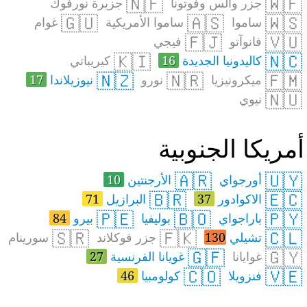
🇳🇫
🇼🇫
جزر والس وفوتونا
جزيرة نورفوك
🇬🇺
🇦🇸
🇼🇸
ساموا
ساموا الأمريكية
غوام
🇫🇯
🇻🇺
فانوآتو
فيجي
🇰🇮
🇳🇨
كاليدونيا الجديدة
16
كيريباتي
🇳🇿
🇳🇷
🇫🇲
ميكرونيزيا
نورو
نيوزيلاندا
17
🇳🇺
نيوي
مريكا الجنوبية
🇦🇷
🇺🇾
أورجواي
الأرجنتين
10
🇧🇷
🇪🇨
الاكوادور
37
البرازيل
71
🇵🇪
🇧🇴
🇵🇾
باراجواي
بوليفيا
بيرو
84
🇸🇷
🇫🇰
🇨🇱
تشيلي
130
جزر فوكلاند
سورينام
🇬🇫
🇬🇾
غوايانا
غويانا الفرنسية
27
🇨🇴
🇻🇪
فنزويلا
كولومبيا
46