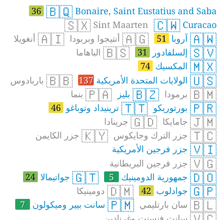
🇧🇶
36
Bonaire, Saint Eustatius and Saba
🇸🇽
🇨🇼
Sint Maarten
Curacao
🇦🇮
🇦🇬
🇦🇼
آروبا
51
أنتيجوا وبربودا
أنغويلا
🇧🇸
🇸🇻
إلسلفادور
31
الباهاما
🇲🇽
المكسيك
74
🇧🇧
🇺🇸
الولايات المتحدة الأمريكية
137
باربادوس
🇵🇦
🇧🇿
🇧🇲
برمودا
بليز
بنما
🇹🇹
🇵🇷
بورتوريكو
ترينيداد وتوباغو
46
🇬🇩
🇯🇲
جامايكا
جرينادا
🇰🇾
🇹🇨
جزر الترك وجايكوس
جزر الكايمن
🇻🇮
جزر فرجين الأمريكية
🇻🇬
جزر فرجين البريطانية
🇬🇹
🇩🇴
جمهورية الدومينيك
5
جواتيمالا
24
🇩🇲
🇬🇵
جوادلوب
42
دومينيكا
🇵🇲
🇧🇱
سان بارتليمي
سانت بيير وميكولون
7
🇻🇨
سانت فنسنت وغرنادين