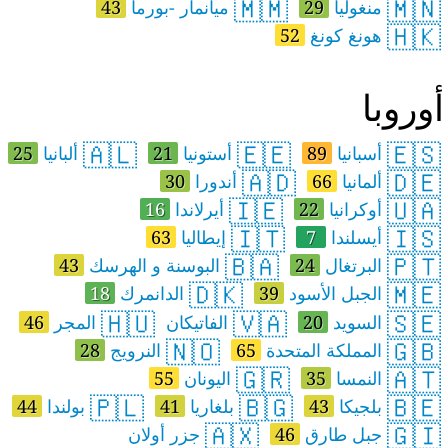
🇲🇲
🇲🇳
منغوليا
29
ميانمار -بورما
43
🇭🇰
هونغ كونغ
52
وروبا
🇦🇱
🇪🇪
🇪🇸
أسبانيا
89
أستونيا
21
ألبانيا
25
🇦🇩
🇩🇪
ألمانيا
66
أندورا
30
🇮🇪
🇺🇦
أوكرانيا
22
أيرلاندا
16
🇮🇹
🇮🇸
أيسلندا
7
إيطاليا
63
🇧🇦
🇵🇹
البرتغال
24
البوسنة و الهرسك
43
🇩🇰
🇲🇪
الجبل الأسود
39
الدانمرك
18
🇭🇺
🇻🇦
🇸🇪
السويد
20
الفاتيكان
المجر
46
🇳🇴
🇬🇧
المملكة المتحدة
65
النرويج
28
🇬🇷
🇦🇹
النمسا
35
اليونان
55
🇵🇱
🇧🇬
🇧🇪
بلجيكا
43
بلغاريا
41
بولندا
44
🇦🇽
🇬🇮
جبل طارق
46
جزر أولان