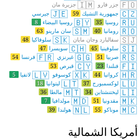
🇮🇲
🇫🇴
جزر فارو
جزيرة مان
🇯🇪
🇨🇿
جمهورية التشيك
59
جيرسي
🇧🇾
🇷🇺
روسيا
35
روسيا البيضاء
8
🇸🇲
🇷🇴
رومانيا
40
سان مارينو
63
🇸🇰
🇸🇯
سفالبارد وجان مايان
سلوفاكيا
48
🇨🇭
🇸🇮
سلوفينيا
45
سويسرا
47
🇫🇷
🇬🇬
🇷🇸
صربيا
51
غيرنزي
فرنسا
54
🇨🇾
🇫🇮
فنلندا
23
قبرص
53
🇱🇻
🇽🇰
🇭🇷
كرواتيا
44
كوسوفو
لاتفيا
5
🇱🇹
🇱🇺
لوكسمبورج
37
ليتوانيا
18
🇲🇹
🇱🇮
ليختنشتاين
34
مالطا
36
🇲🇩
🇲🇰
مقدونيا
51
مولدافيا
7
🇳🇱
🇲🇨
موناكو
55
هولندا
39
مريكا الشمالية