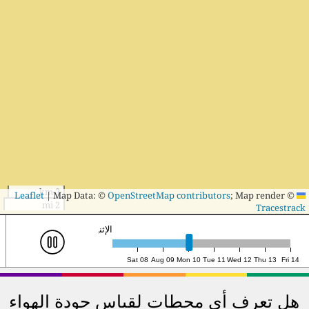
3 km
|
Map Data: ©
OpenStreetMap contributors
; Map render ©
Leaflet
2 mi
Tracestrack
الإثنين ١٠، ١٨:٠٠ (UTC)
Sat 08
Aug 09
Mon 10
Tue 11
Wed 12
Thu 13
Fri 14
هل تعرف أي محطات لقياس جودة الهواء