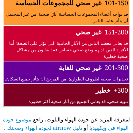
101-150
غير صحي للمجموعات الحساسة
قد يواجه أعضاء المجموعات الحساسة آثارًا صحية. من غير المحتمل
أن يتأثر عامة الناس.
151-200
غير صحي
قد يعاني معظم الناس من الآثار الجانبية التي تؤثر على الصحة؛ أما
الأفراد الذين لديهم وضع صحي حساس فقد يعانون من مشاكل
صحية خطيرة
201-300
غير صحي للغاية
تحذيرات صحية لظروف الطوارئ. من المرجح أن يتأثر جميع السكان.
300+
خطير
تنبيه صحي: قد يعاني الجميع من آثار صحية أكثر خطورة
لمعرفة المزيد عن جودة الهواء والتلوث، راجع
موضوع جودة
الهواء في ويكيبيديا
أو
دليل airnow لجودة الهواء وصحتك
.