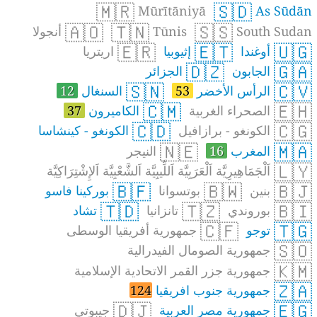
🇲🇷
🇸🇩
Mūrītāniyā
As Sūdān
🇦🇴
🇹🇳
🇸🇸
South Sudan
Tūnis
أنجولا
🇪🇷
🇪🇹
🇺🇬
أوغندا
إثيوبيا
اريتريا
🇩🇿
🇬🇦
الجابون
الجزائر
🇸🇳
🇨🇻
الرأس الأخضر
53
السنغال
12
🇨🇲
🇪🇭
الصحراء الغربية
الكاميرون
37
🇨🇩
🇨🇬
الكونغو - برازافيل
الكونغو - كينشاسا
🇳🇪
🇲🇦
المغرب
16
النيجر
🇱🇾
اَلْجَمَاهِيرِيَّة اَلْعَرَبِيَّة اَللِّيبِيَّة اَلشَّعْبِيَّة اَلإِشْتِرَاكِيَّة
🇧🇫
🇧🇼
🇧🇯
بنين
بوتسوانا
بوركينا فاسو
🇹🇩
🇹🇿
🇧🇮
بوروندي
تانزانيا
تشاد
🇨🇫
🇹🇬
توجو
جمهورية أفريقيا الوسطى
🇸🇴
جمهورية الصومال الفيدرالية
🇰🇲
جمهورية جزر القمر الاتحادية الإسلامية
🇿🇦
جمهورية جنوب افريقيا
124
🇩🇯
🇪🇬
جمهورية مصر العربية
جيبوتي