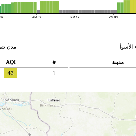
06 AM
09 AM
12 PM
03 PM
 الأسوأ
مدن تتم
مدينة
#
AQI
42
1