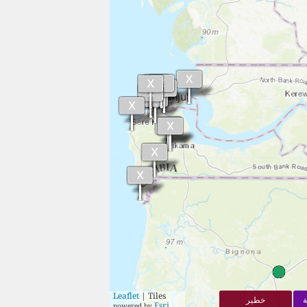
Leaflet
| Tiles
ة
خطير
Esri
powered by