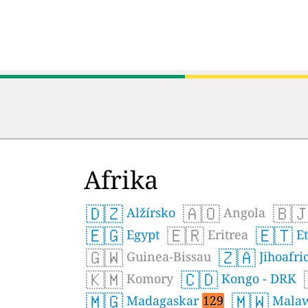
Afrika
🇩🇿
🇦🇴
🇧
Alžírsko
Angola
🇪🇬
🇪🇷
🇪🇹
Egypt
Eritrea
Et
🇬🇼
🇿🇦
Guinea-Bissau
Jihoafri
🇰🇲
🇨🇩
Komory
Kongo - DRK
🇲🇬
🇲🇼
Madagaskar
129
Mala