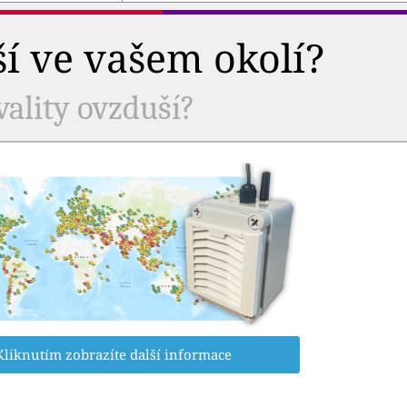
ší ve vašem okolí?
vality ovzduší?
Kliknutím zobrazíte další informace