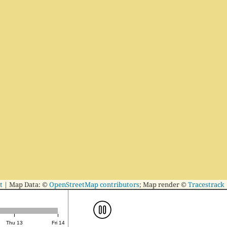
t
|
Map Data: ©
OpenStreetMap contributors
; Map render ©
Tracestrack
Thu 13
Fri 14