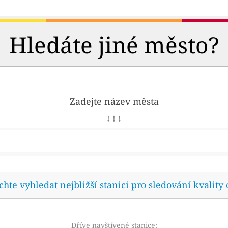
Hledáte jiné město?
Zadejte název města
↓ ↓ ↓
te vyhledat nejbližší stanici pro sledování kvality 
Dříve navštívené stanice: