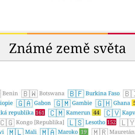
Známé země světa

🇧🇼
🇧🇫
🇧
Benin
Botswana
Burkina Faso
🇬🇦
🇬🇲
🇬🇭
iopie
Gabon
Gambie
Ghana
🇨🇲
🇨🇻
cká republika
161
Kamerun
44
Kapv
🇨🇬
🇱🇸
🇱
Kongo [Republika]
Lesotho
152
🇲🇱
🇲🇦
🇲🇷
wi
Mali
Maroko
19
Mauretán