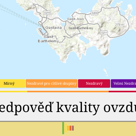
Mírný
Nezdravé pro citlivé skupiny
Nezdravý
Velmi Nezdr
edpověď kvality ovzd