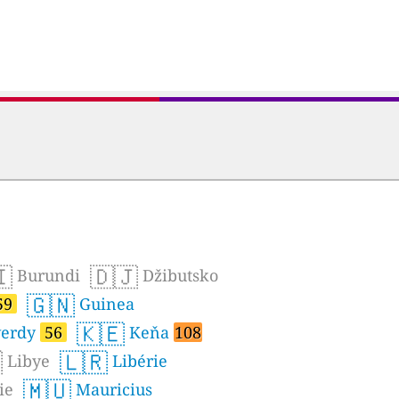
🇮
🇩🇯
Burundi
Džibutsko
🇬🇳
59
Guinea
🇰🇪
erdy
56
Keňa
108

🇱🇷
Libye
Libérie
🇲🇺
ie
Mauricius