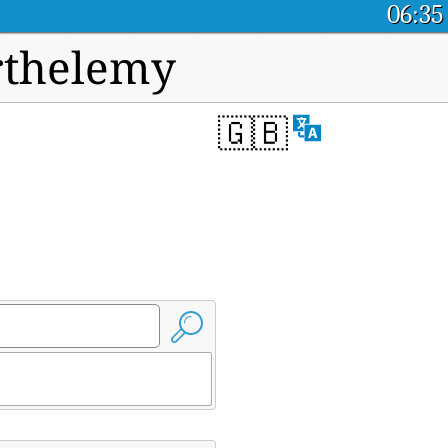
06:35
arthelemy
🇬🇧