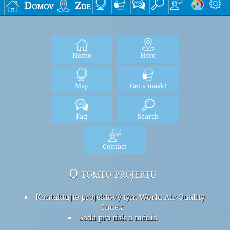
Domov
Zde
Home
Here
Map
Get a mask!
Faq
Search
Contact
O tomto projektu
Kontaktujte projektový tým World Air Quality
Index
Sada pro tisk a média