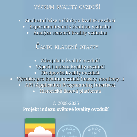
výzkum kvality ovzduší
Znalostní báze a články o kvalitě ovzduší
Experimentování s kvalitou vzduchu
Analýza senzorů kvality vzduchu
Často kladené otázky
Zdroj dat o kvalitě ovzduší
Výpočet indexu kvality ovzduší
Předpověď kvality ovzduší
Výrobky pro kvalitu ovzduší (masky, monitory…)
API (Application Programming Interface)
Historická datová platforma
© 2008-2025
Projekt indexu světové kvality ovzduší