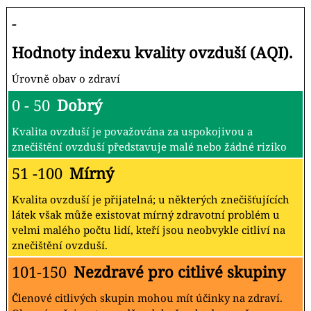
-
Hodnoty indexu kvality ovzduší (AQI).
Úrovně obav o zdraví
0 - 50
Dobrý
Kvalita ovzduší je považována za uspokojivou a
znečištění ovzduší představuje malé nebo žádné riziko
51 -100
Mírný
Kvalita ovzduší je přijatelná; u některých znečišťujících
látek však může existovat mírný zdravotní problém u
velmi malého počtu lidí, kteří jsou neobvykle citliví na
znečištění ovzduší.
101-150
Nezdravé pro citlivé skupiny
Členové citlivých skupin mohou mít účinky na zdraví.