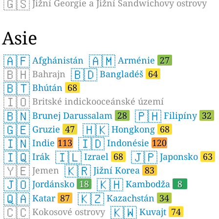
🇬🇸
Jižní Georgie a Jižní Sandwichovy ostrovy
Asie
🇦🇫
🇦🇲
Afghánistán
Arménie
27
🇧🇭
🇧🇩
Bahrajn
Bangladéš
64
🇧🇹
Bhútán
68
🇮🇴
Britské indickooceánské území
🇧🇳
🇵🇭
Brunej Darussalam
28
Filipíny
32
🇬🇪
🇭🇰
Gruzie
47
Hongkong
68
🇮🇳
🇮🇩
Indie
113
Indonésie
120
🇮🇶
🇮🇱
🇯🇵
Irák
Izrael
68
Japonsko
63
🇾🇪
🇰🇷
Jemen
Jižní Korea
83
🇯🇴
🇰🇭
Jordánsko
18
Kambodža
8
🇶🇦
🇰🇿
Katar
87
Kazachstán
34
🇨🇨
🇰🇼
Kokosové ostrovy
Kuvajt
74