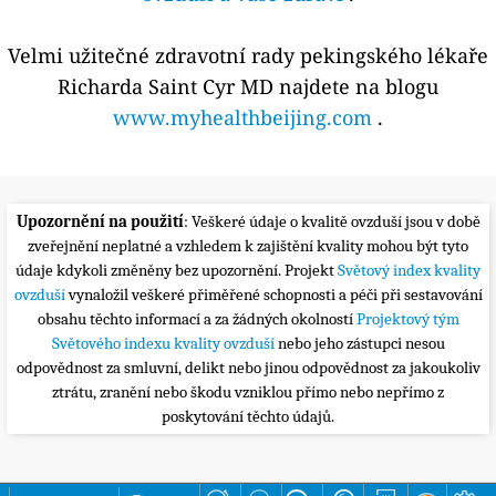
Velmi užitečné zdravotní rady pekingského lékaře
Richarda Saint Cyr MD najdete na blogu
www.myhealthbeijing.com
.
Upozornění na použití
: Veškeré údaje o kvalitě ovzduší jsou v době
zveřejnění neplatné a vzhledem k zajištění kvality mohou být tyto
údaje kdykoli změněny bez upozornění. Projekt
Světový index kvality
ovzduší
vynaložil veškeré přiměřené schopnosti a péči při sestavování
obsahu těchto informací a za žádných okolností
Projektový tým
Světového indexu kvality ovzduší
nebo jeho zástupci nesou
odpovědnost za smluvní, delikt nebo jinou odpovědnost za jakoukoliv
ztrátu, zranění nebo škodu vzniklou přímo nebo nepřímo z
poskytování těchto údajů.