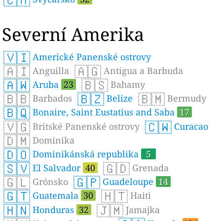
Severní Amerika
🇻🇮
Americké Panenské ostrovy
🇦🇮
🇦🇬
Anguilla
Antigua a Barbuda
🇦🇼
🇧🇸
Aruba
23
Bahamy
🇧🇧
🇧🇿
🇧🇲
Barbados
Belize
Bermudy
🇧🇶
Bonaire, Saint Eustatius and Saba
17
🇻🇬
🇨🇼
Britské Panenské ostrovy
Curacao
🇩🇲
Dominika
🇩🇴
Dominikánská republika
5
🇸🇻
🇬🇩
El Salvador
40
Grenada
🇬🇱
🇬🇵
Grónsko
Guadeloupe
14
🇬🇹
🇭🇹
Guatemala
30
Haiti
🇭🇳
🇯🇲
Honduras
32
Jamajka