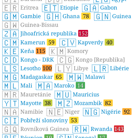
🇪🇷
🇪🇹
🇬🇦
Eritrea
Etiopie
Gabon
🇬🇲
🇬🇭
🇬🇳
Gambie
Ghana
78
Guinea
🇬🇼
Guinea-Bissau
🇿🇦
Jihoafrická republika
152
🇨🇲
🇨🇻
Kamerun
59
Kapverdy
40
🇰🇪
🇰🇲
Keňa
115
Komory
🇨🇩
🇨🇬
Kongo - DRK
Kongo [Republika]
🇱🇸
🇱🇾
🇱🇷
Lesotho
100
Libye
Libérie
🇲🇬
🇲🇼
Madagaskar
65
Malawi
🇲🇱
🇲🇦
Mali
Maroko
14
🇲🇷
🇲🇺
Mauretánie
Mauricius
🇾🇹
🇲🇿
Mayotte
38
Mozambik
82
🇳🇦
🇳🇪
🇳🇬
Namibie
Niger
Nigérie
92
🇨🇮
Pobřeží slonoviny
53
🇬🇶
🇷🇼
Rovníková Guinea
Rwanda
143
Réunion
19
Senegal
17