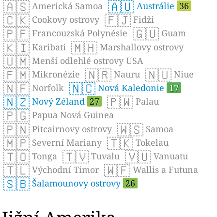
🇦🇸
🇦🇺
Americká Samoa
Austrálie
36
🇨🇰
🇫🇯
Cookovy ostrovy
Fidži
🇵🇫
🇬🇺
Francouzská Polynésie
Guam
🇰🇮
🇲🇭
Karibati
Marshallovy ostrovy
🇺🇲
Menší odlehlé ostrovy USA
🇫🇲
🇳🇷
🇳🇺
Mikronézie
Nauru
Niue
🇳🇫
🇳🇨
Norfolk
Nová Kaledonie
17
🇳🇿
🇵🇼
Nový Zéland
27
Palau
🇵🇬
Papua Nová Guinea
🇵🇳
🇼🇸
Pitcairnovy ostrovy
Samoa
🇲🇵
🇹🇰
Severní Mariany
Tokelau
🇹🇴
🇹🇻
🇻🇺
Tonga
Tuvalu
Vanuatu
🇹🇱
🇼🇫
Východní Timor
Wallis a Futuna
🇸🇧
Šalamounovy ostrovy
26