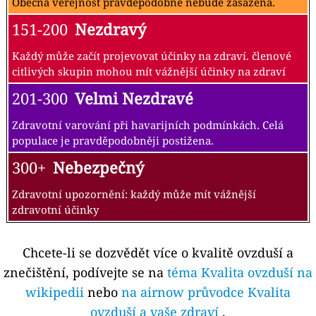
Obecná veřejnost pravděpodobně nebude zasažena.
151-200
Nezdravý
Každý může začít projevovat účinky na zdraví. členové
citlivých skupin mohou mít vážnější účinky na zdraví
201-300
Velmi Nezdravé
Zdravotní varování při havarijních podmínkách. Celá
populace je pravděpodobněji postižena.
300+
Nebezpečný
Zdravotní upozornění: každý může mít vážnější
zdravotní účinky
Chcete-li se dozvědět více o kvalitě ovzduší a
znečištění, podívejte se na
téma Kvalita ovzduší na
wikipedii
nebo
na airnow průvodce Kvalita
ovzduší a vaše zdraví
.