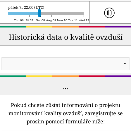
sobota 8., 16:00 (UTC)
Thu 06
Fri 07
Sat 08
Aug 09
Mon 10
Tue 11
Wed 12
Historická data o kvalitě ovzduší
...
Pokud chcete zůstat informováni o projektu
monitorování kvality ovzduší, zaregistrujte se
prosím pomocí formuláře níže: