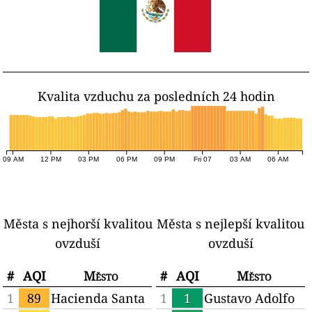
Kvalita vzduchu za posledních 24 hodin
09 AM
12 PM
03 PM
06 PM
09 PM
Fri 07
03 AM
06 AM
Města s nejhorší kvalitou
Města s nejlepší kvalitou
ovzduší
ovzduší
#
AQI
Město
#
AQI
Město
1
89
Hacienda Santa
1
1
Gustavo Adolfo