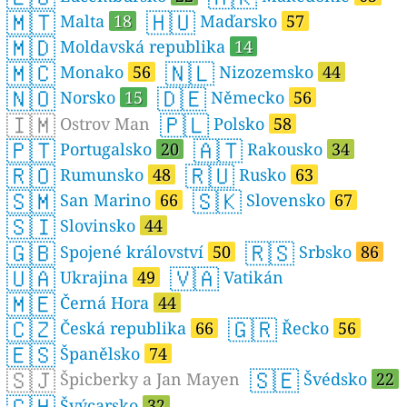
🇲🇹
🇭🇺
Malta
18
Maďarsko
57
🇲🇩
Moldavská republika
14
🇲🇨
🇳🇱
Monako
56
Nizozemsko
44
🇳🇴
🇩🇪
Norsko
15
Německo
56
🇮🇲
🇵🇱
Ostrov Man
Polsko
58
🇵🇹
🇦🇹
Portugalsko
20
Rakousko
34
🇷🇴
🇷🇺
Rumunsko
48
Rusko
63
🇸🇲
🇸🇰
San Marino
66
Slovensko
67
🇸🇮
Slovinsko
44
🇬🇧
🇷🇸
Spojené království
50
Srbsko
86
🇺🇦
🇻🇦
Ukrajina
49
Vatikán
🇲🇪
Černá Hora
44
🇨🇿
🇬🇷
Česká republika
66
Řecko
56
🇪🇸
Španělsko
74
🇸🇯
🇸🇪
Špicberky a Jan Mayen
Švédsko
22
🇨🇭
Švýcarsko
32