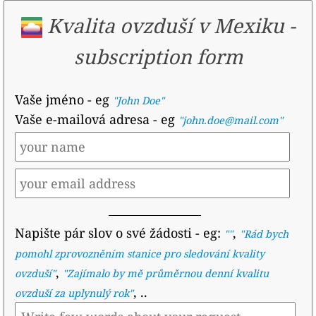
Kvalita ovzduší v Mexiku
-
subscription form
Vaše jméno
- eg
"John Doe"
Vaše e-mailová adresa
- eg
"john.doe@mail.com"
Napište pár slov o své žádosti
- eg:
,
""
"
Rád bych
pomohl zprovozněním stanice pro sledování kvality
,
ovzduší
"
"
Zajímalo by mě průměrnou denní kvalitu
, ..
ovzduší za uplynulý rok
"