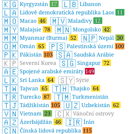
🇰🇬
🇱🇧
Kyrgyzstán
17
Libanon
🇱🇦
Lidově demokratická republika Laos
11
🇲🇴
🇲🇻
Macao
46
Maladivy
12
🇲🇾
🇲🇳
Malajsie
78
Mongolsko
42
🇲🇲
🇳🇵
Myanmar (Burma)
52
Nepál
30
🇴🇲
🇵🇸
Omán
65
Palestinská území
100
🇵🇰
🇸🇦
Pákistán
103
Saudská Arábie
🇰🇵
🇸🇬
Severní Korea
Singapur
72
🇦🇪
Spojené arabské emiráty
149
🇱🇰
🇸🇾
Srí Lanka
64
Sýrie
🇹🇼
🇹🇭
Tajwan
65
Thajsko
64
🇹🇷
🇹🇲
Turecko
87
Turkmenistán
🇹🇯
🇺🇿
Tádžikistán
105
Uzbekistán
62
🇻🇳
🇨🇽
Vietnam
23
Vánoční ostrovy
🇦🇿
🇮🇷
Ázerbájdžán
46
Írán
🇨🇳
Čínská lidová republika
115