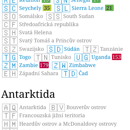
🇷🇪
🇸🇳
🇸🇨
🇸🇱
Seychely
35
Sierra Leone
21
🇸🇴
🇸🇸
Somálsko
South Sudan
🇨🇫
Středoafrická republika
🇸🇭
Svatá Helena
🇸🇹
Svatý Tomáš a Princův ostrov
🇸🇿
🇸🇩
🇹🇿
Swazijsko
Súdán
Tanzánie
🇹🇬
🇹🇳
🇺🇬
Togo
Tunisko
Uganda
153
🇿🇲
🇿🇼
Zambie
179
Zimbabwe
🇪🇭
🇹🇩
Západní Sahara
Čad
Antarktida
🇦🇶
🇧🇻
Antarktida
Bouvetův ostrov
🇹🇫
Francouzská jižní teritoria
🇭🇲
Heardův ostrov a McDonaldovy ostrovy