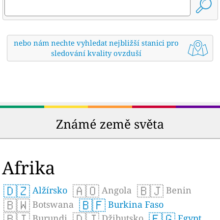
nebo nám nechte vyhledat nejbližší stanici pro
sledování kvality ovzduší
Známé země světa
Afrika
🇩🇿
🇦🇴
🇧🇯
Alžírsko
Angola
Benin
🇧🇼
🇧🇫
Botswana
Burkina Faso
🇧🇮
🇩🇯
🇪🇬
Burundi
Džibutsko
Egypt