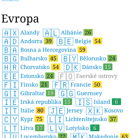
Evropa
🇦🇽
🇦🇱
Alandy
Albánie
26
🇦🇩
🇧🇪
Andorra
39
Belgie
54
🇧🇦
Bosna a Hercegovina
59
🇧🇬
🇧🇾
Bulharsko
45
Bělorusko
24
🇭🇷
🇩🇰
Chorvatsko
54
Dánsko
15
🇪🇪
🇫🇴
Estonsko
24
Faerské ostrovy
🇫🇮
🇫🇷
Finsko
21
Francie
50
🇬🇮
🇬🇬
Gibraltar
19
Guernsey
🇮🇪
🇮🇸
Irská republika
15
Island
6
🇮🇹
🇯🇪
🇽🇰
Itálie
80
Jersey
Kosovo
🇨🇾
🇱🇮
Kypr
75
Lichtenštejnsko
37
🇱🇹
🇱🇻
Litva
17
Lotyšsko
6
🇱🇺
🇲🇰
Lucembursko
22
Makedonie
63