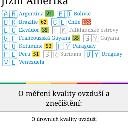
Jižní Amerika
🇦🇷
🇧🇴
Argentina
21
Bolívie
🇧🇷
🇨🇱
Brazílie
62
Chile
133
🇪🇨
🇫🇰
Ekvádor
35
Falklandské ostrovy
🇬🇫
🇬🇾
Francouzská Guyana
35
Guyana
🇨🇴
🇵🇾
Kolumbie
53
Paraguay
🇵🇪
🇸🇷
🇺🇾
Peru
51
Surinam
Uruguay
🇻🇪
Venezuela
O měření kvality ovzduší a
znečištění:
O úrovních kvality ovzduší