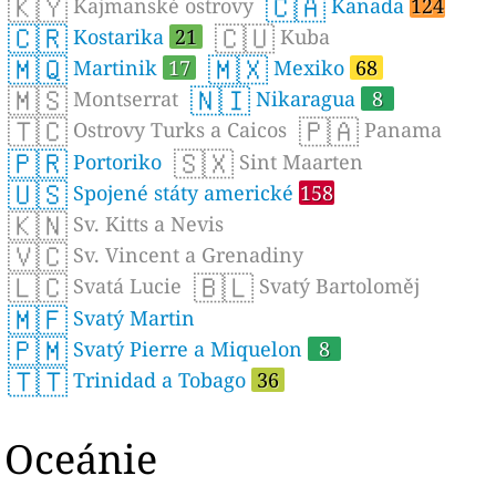
🇰🇾
🇨🇦
Kajmanské ostrovy
Kanada
124
🇨🇷
🇨🇺
Kostarika
21
Kuba
🇲🇶
🇲🇽
Martinik
17
Mexiko
68
🇲🇸
🇳🇮
Montserrat
Nikaragua
8
🇹🇨
🇵🇦
Ostrovy Turks a Caicos
Panama
🇵🇷
🇸🇽
Portoriko
Sint Maarten
🇺🇸
Spojené státy americké
158
🇰🇳
Sv. Kitts a Nevis
🇻🇨
Sv. Vincent a Grenadiny
🇱🇨
🇧🇱
Svatá Lucie
Svatý Bartoloměj
🇲🇫
Svatý Martin
🇵🇲
Svatý Pierre a Miquelon
8
🇹🇹
Trinidad a Tobago
36
Oceánie