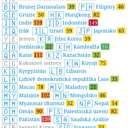
🇧🇳
🇵🇭
Brunej Darussalam
39
Filipíny
46
🇬🇪
🇭🇰
Gruzie
50
Hongkong
82
🇮🇳
🇮🇩
Indie
119
Indonésie
149
🇮🇶
🇮🇱
🇯🇵
Irák
Izrael
59
Japonsko
65
🇾🇪
🇰🇷
Jemen
Jižní Korea
59
🇯🇴
🇰🇭
Jordánsko
22
Kambodža
16
🇶🇦
🇰🇿
Katar
111
Kazachstán
32
🇨🇨
🇰🇼
Kokosové ostrovy
Kuvajt
75
🇰🇬
🇱🇧
Kyrgyzstán
Libanon
🇱🇦
Lidově demokratická republika Laos
35
🇲🇴
🇲🇻
Macao
78
Maladivy
21
🇲🇾
🇲🇳
Malajsie
102
Mongolsko
46
🇲🇲
🇳🇵
Myanmar (Burma)
52
Nepál
54
🇴🇲
🇵🇸
Omán
90
Palestinská území
82
🇵🇰
🇸🇦
Pákistán
139
Saudská Arábie
🇰🇵
🇸🇬
Severní Korea
Singapur
51