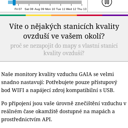
Fri 07
Sat 08
Aug 09
Mon 10
Tue 11
Wed 12
Thu 13
Víte o nějakých stanicích kvality
ovzduší ve vašem okolí?
proč se nezapojit do mapy s vlastní stanicí
kvality ovzduší?
Naše monitory kvality vzduchu GAIA se velmi
snadno nastavují: Potřebujete pouze přístupový
bod WIFI a napájecí zdroj kompatibilní s USB.
Po připojení jsou vaše úrovně znečištění vzduchu v
reálném čase okamžitě dostupné na mapách a
prostřednictvím API.