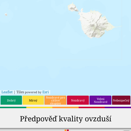
Leaflet
| Tiles
Esri
powered by
Nezdravé pro
Velmi
Dobrý
Mírný
citlivé
Nezdravý
Nebezpečný
Nezdravé
skupiny
Předpověď kvality ovzduší