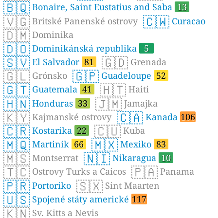
🇧🇶
Bonaire, Saint Eustatius and Saba
13
🇻🇬
🇨🇼
Britské Panenské ostrovy
Curacao
🇩🇲
Dominika
🇩🇴
Dominikánská republika
5
🇸🇻
🇬🇩
El Salvador
81
Grenada
🇬🇱
🇬🇵
Grónsko
Guadeloupe
52
🇬🇹
🇭🇹
Guatemala
41
Haiti
🇭🇳
🇯🇲
Honduras
33
Jamajka
🇰🇾
🇨🇦
Kajmanské ostrovy
Kanada
106
🇨🇷
🇨🇺
Kostarika
22
Kuba
🇲🇶
🇲🇽
Martinik
66
Mexiko
83
🇲🇸
🇳🇮
Montserrat
Nikaragua
10
🇹🇨
🇵🇦
Ostrovy Turks a Caicos
Panama
🇵🇷
🇸🇽
Portoriko
Sint Maarten
🇺🇸
Spojené státy americké
117
🇰🇳
Sv. Kitts a Nevis