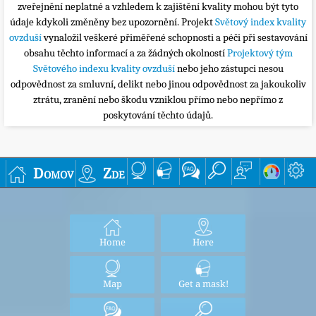
zveřejnění neplatné a vzhledem k zajištění kvality mohou být tyto
údaje kdykoli změněny bez upozornění. Projekt
Světový index kvality
ovzduší
vynaložil veškeré přiměřené schopnosti a péči při sestavování
obsahu těchto informací a za žádných okolností
Projektový tým
Světového indexu kvality ovzduší
nebo jeho zástupci nesou
odpovědnost za smluvní, delikt nebo jinou odpovědnost za jakoukoliv
ztrátu, zranění nebo škodu vzniklou přímo nebo nepřímo z
poskytování těchto údajů.
Domov
Zde
Home
Here
Map
Get a mask!