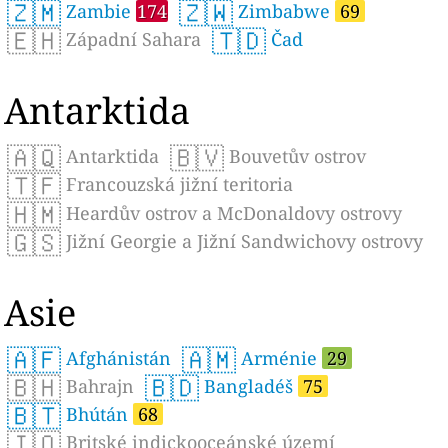
🇿🇲
🇿🇼
Zambie
174
Zimbabwe
69
🇪🇭
🇹🇩
Západní Sahara
Čad
Antarktida
🇦🇶
🇧🇻
Antarktida
Bouvetův ostrov
🇹🇫
Francouzská jižní teritoria
🇭🇲
Heardův ostrov a McDonaldovy ostrovy
🇬🇸
Jižní Georgie a Jižní Sandwichovy ostrovy
Asie
🇦🇫
🇦🇲
Afghánistán
Arménie
29
🇧🇭
🇧🇩
Bahrajn
Bangladéš
75
🇧🇹
Bhútán
68
🇮🇴
Britské indickooceánské území