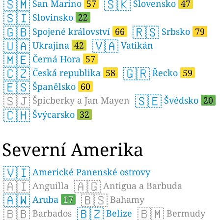
🇸🇲
🇸🇰
San Marino
57
Slovensko
47
🇸🇮
Slovinsko
22
🇬🇧
🇷🇸
Spojené království
66
Srbsko
79
🇺🇦
🇻🇦
Ukrajina
42
Vatikán
🇲🇪
Černá Hora
57
🇨🇿
🇬🇷
Česká republika
58
Řecko
59
🇪🇸
Španělsko
60
🇸🇯
🇸🇪
Špicberky a Jan Mayen
Švédsko
20
🇨🇭
Švýcarsko
32
Severní Amerika
🇻🇮
Americké Panenské ostrovy
🇦🇮
🇦🇬
Anguilla
Antigua a Barbuda
🇦🇼
🇧🇸
Aruba
17
Bahamy
🇧🇧
🇧🇿
🇧🇲
Barbados
Belize
Bermudy