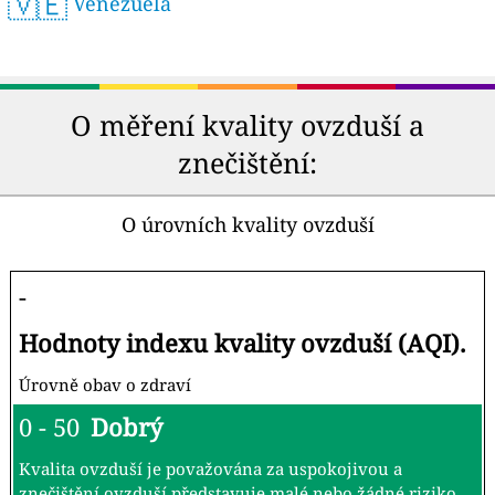
🇻🇪
Venezuela
O měření kvality ovzduší a
znečištění:
O úrovních kvality ovzduší
-
Hodnoty indexu kvality ovzduší (AQI).
Úrovně obav o zdraví
0 - 50
Dobrý
Kvalita ovzduší je považována za uspokojivou a
znečištění ovzduší představuje malé nebo žádné riziko