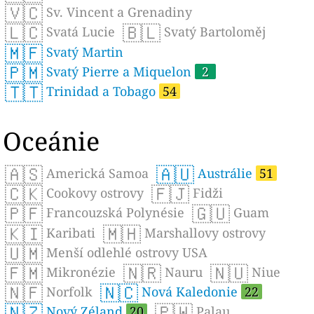
🇻🇨
Sv. Vincent a Grenadiny
🇱🇨
🇧🇱
Svatá Lucie
Svatý Bartoloměj
🇲🇫
Svatý Martin
🇵🇲
Svatý Pierre a Miquelon
2
🇹🇹
Trinidad a Tobago
54
Oceánie
🇦🇸
🇦🇺
Americká Samoa
Austrálie
51
🇨🇰
🇫🇯
Cookovy ostrovy
Fidži
🇵🇫
🇬🇺
Francouzská Polynésie
Guam
🇰🇮
🇲🇭
Karibati
Marshallovy ostrovy
🇺🇲
Menší odlehlé ostrovy USA
🇫🇲
🇳🇷
🇳🇺
Mikronézie
Nauru
Niue
🇳🇫
🇳🇨
Norfolk
Nová Kaledonie
22
🇳🇿
🇵🇼
Nový Zéland
20
Palau