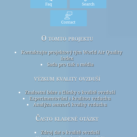
Faq
Search
Contact
O tomto projektu
Kontaktujte projektový tým World Air Quality
Index
Sada pro tisk a média
výzkum kvality ovzduší
Znalostní báze a články o kvalitě ovzduší
Experimentování s kvalitou vzduchu
Analýza senzorů kvality vzduchu
Často kladené otázky
Zdroj dat o kvalitě ovzduší