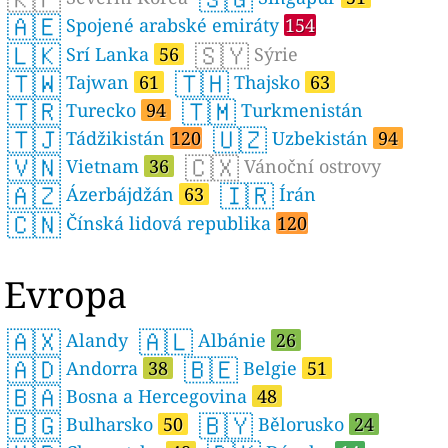
🇦🇪
Spojené arabské emiráty
154
🇱🇰
🇸🇾
Srí Lanka
56
Sýrie
🇹🇼
🇹🇭
Tajwan
61
Thajsko
63
🇹🇷
🇹🇲
Turecko
94
Turkmenistán
🇹🇯
🇺🇿
Tádžikistán
120
Uzbekistán
94
🇻🇳
🇨🇽
Vietnam
36
Vánoční ostrovy
🇦🇿
🇮🇷
Ázerbájdžán
63
Írán
🇨🇳
Čínská lidová republika
120
Evropa
🇦🇽
🇦🇱
Alandy
Albánie
26
🇦🇩
🇧🇪
Andorra
38
Belgie
51
🇧🇦
Bosna a Hercegovina
48
🇧🇬
🇧🇾
Bulharsko
50
Bělorusko
24