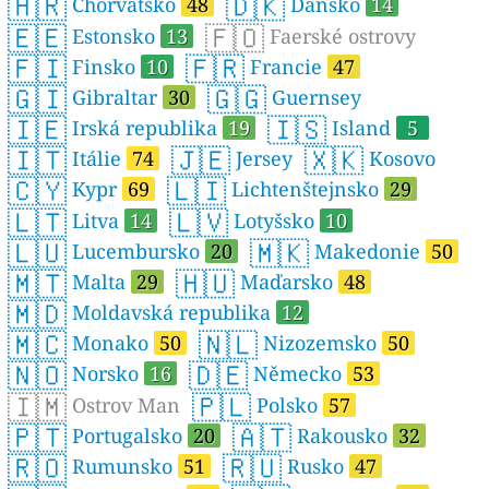
🇭🇷
🇩🇰
Chorvatsko
48
Dánsko
14
🇪🇪
🇫🇴
Estonsko
13
Faerské ostrovy
🇫🇮
🇫🇷
Finsko
10
Francie
47
🇬🇮
🇬🇬
Gibraltar
30
Guernsey
🇮🇪
🇮🇸
Irská republika
19
Island
5
🇮🇹
🇯🇪
🇽🇰
Itálie
74
Jersey
Kosovo
🇨🇾
🇱🇮
Kypr
69
Lichtenštejnsko
29
🇱🇹
🇱🇻
Litva
14
Lotyšsko
10
🇱🇺
🇲🇰
Lucembursko
20
Makedonie
50
🇲🇹
🇭🇺
Malta
29
Maďarsko
48
🇲🇩
Moldavská republika
12
🇲🇨
🇳🇱
Monako
50
Nizozemsko
50
🇳🇴
🇩🇪
Norsko
16
Německo
53
🇮🇲
🇵🇱
Ostrov Man
Polsko
57
🇵🇹
🇦🇹
Portugalsko
20
Rakousko
32
🇷🇴
🇷🇺
Rumunsko
51
Rusko
47