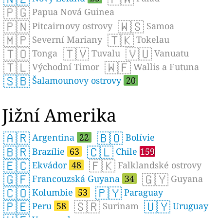
🇵🇬
Papua Nová Guinea
🇵🇳
🇼🇸
Pitcairnovy ostrovy
Samoa
🇲🇵
🇹🇰
Severní Mariany
Tokelau
🇹🇴
🇹🇻
🇻🇺
Tonga
Tuvalu
Vanuatu
🇹🇱
🇼🇫
Východní Timor
Wallis a Futuna
🇸🇧
Šalamounovy ostrovy
20
Jižní Amerika
🇦🇷
🇧🇴
Argentina
22
Bolívie
🇧🇷
🇨🇱
Brazílie
63
Chile
159
🇪🇨
🇫🇰
Ekvádor
48
Falklandské ostrovy
🇬🇫
🇬🇾
Francouzská Guyana
34
Guyana
🇨🇴
🇵🇾
Kolumbie
53
Paraguay
🇵🇪
🇸🇷
🇺🇾
Peru
58
Surinam
Uruguay