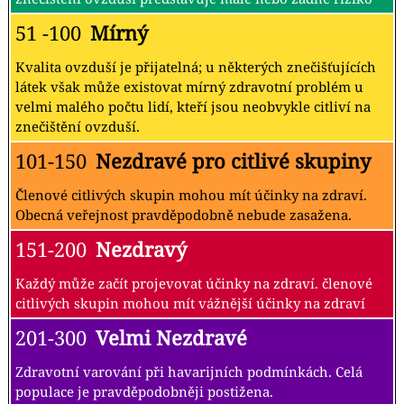
51 -100
Mírný
Kvalita ovzduší je přijatelná; u některých znečišťujících
látek však může existovat mírný zdravotní problém u
velmi malého počtu lidí, kteří jsou neobvykle citliví na
znečištění ovzduší.
101-150
Nezdravé pro citlivé skupiny
Členové citlivých skupin mohou mít účinky na zdraví.
Obecná veřejnost pravděpodobně nebude zasažena.
151-200
Nezdravý
Každý může začít projevovat účinky na zdraví. členové
citlivých skupin mohou mít vážnější účinky na zdraví
201-300
Velmi Nezdravé
Zdravotní varování při havarijních podmínkách. Celá
populace je pravděpodobněji postižena.