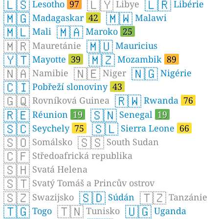
🇱🇸
🇱🇾
🇱🇷
Lesotho
97
Libye
Libérie
🇲🇬
🇲🇼
Madagaskar
42
Malawi
🇲🇱
🇲🇦
Mali
Maroko
25
🇲🇷
🇲🇺
Mauretánie
Mauricius
🇾🇹
🇲🇿
Mayotte
39
Mozambik
89
🇳🇦
🇳🇪
🇳🇬
Namibie
Niger
Nigérie
🇨🇮
Pobřeží slonoviny
43
🇬🇶
🇷🇼
Rovníková Guinea
Rwanda
76
🇷🇪
🇸🇳
Réunion
19
Senegal
19
🇸🇨
🇸🇱
Seychely
75
Sierra Leone
66
🇸🇴
🇸🇸
Somálsko
South Sudan
🇨🇫
Středoafrická republika
🇸🇭
Svatá Helena
🇸🇹
Svatý Tomáš a Princův ostrov
🇸🇿
🇸🇩
🇹🇿
Swazijsko
Súdán
Tanzánie
🇹🇬
🇹🇳
🇺🇬
Togo
Tunisko
Uganda