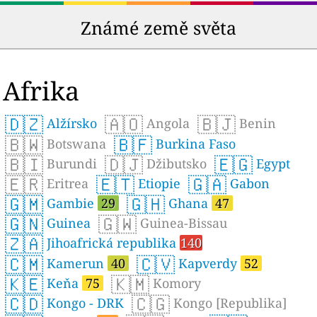
Známé země světa
Afrika
🇩🇿
🇦🇴
🇧🇯
Alžírsko
Angola
Benin
🇧🇼
🇧🇫
Botswana
Burkina Faso
🇧🇮
🇩🇯
🇪🇬
Burundi
Džibutsko
Egypt
🇪🇷
🇪🇹
🇬🇦
Eritrea
Etiopie
Gabon
🇬🇲
🇬🇭
Gambie
29
Ghana
47
🇬🇳
🇬🇼
Guinea
Guinea-Bissau
🇿🇦
Jihoafrická republika
140
🇨🇲
🇨🇻
Kamerun
40
Kapverdy
52
🇰🇪
🇰🇲
Keňa
75
Komory
🇨🇩
🇨🇬
Kongo - DRK
Kongo [Republika]