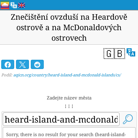
Znečištění ovzduší na Heardově
ostrově a na McDonaldových
ostrovech
🇬🇧
Podíl:
aqicn.org/country/heard-island-and-mcdonald-islands/cs/
Zadejte název města
↓ ↓ ↓
Sorry, there is no result for your search (heard-island-