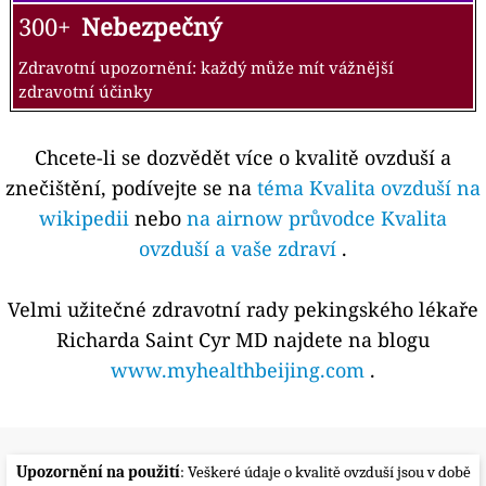
300+
Nebezpečný
Zdravotní upozornění: každý může mít vážnější
zdravotní účinky
Chcete-li se dozvědět více o kvalitě ovzduší a
znečištění, podívejte se na
téma Kvalita ovzduší na
wikipedii
nebo
na airnow průvodce Kvalita
ovzduší a vaše zdraví
.
Velmi užitečné zdravotní rady pekingského lékaře
Richarda Saint Cyr MD najdete na blogu
www.myhealthbeijing.com
.
Upozornění na použití
: Veškeré údaje o kvalitě ovzduší jsou v době