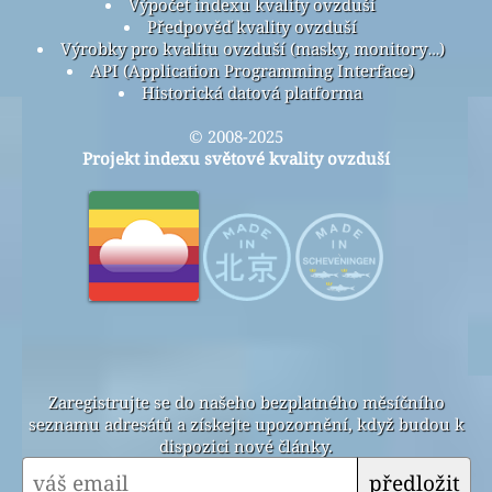
Výpočet indexu kvality ovzduší
Předpověď kvality ovzduší
Výrobky pro kvalitu ovzduší (masky, monitory…)
API (Application Programming Interface)
Historická datová platforma
© 2008-2025
Projekt indexu světové kvality ovzduší
Zaregistrujte se do našeho bezplatného měsíčního
seznamu adresátů a získejte upozornění, když budou k
dispozici nové články.
předložit