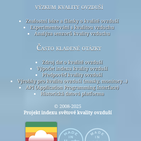
výzkum kvality ovzduší
Znalostní báze a články o kvalitě ovzduší
Experimentování s kvalitou vzduchu
Analýza senzorů kvality vzduchu
Často kladené otázky
Zdroj dat o kvalitě ovzduší
Výpočet indexu kvality ovzduší
Předpověď kvality ovzduší
Výrobky pro kvalitu ovzduší (masky, monitory…)
API (Application Programming Interface)
Historická datová platforma
© 2008-2025
Projekt indexu světové kvality ovzduší