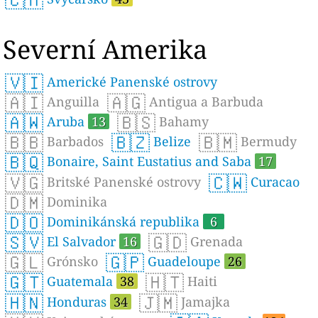
Severní Amerika
🇻🇮
Americké Panenské ostrovy
🇦🇮
🇦🇬
Anguilla
Antigua a Barbuda
🇦🇼
🇧🇸
Aruba
13
Bahamy
🇧🇧
🇧🇿
🇧🇲
Barbados
Belize
Bermudy
🇧🇶
Bonaire, Saint Eustatius and Saba
17
🇻🇬
🇨🇼
Britské Panenské ostrovy
Curacao
🇩🇲
Dominika
🇩🇴
Dominikánská republika
6
🇸🇻
🇬🇩
El Salvador
16
Grenada
🇬🇱
🇬🇵
Grónsko
Guadeloupe
26
🇬🇹
🇭🇹
Guatemala
38
Haiti
🇭🇳
🇯🇲
Honduras
34
Jamajka