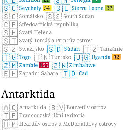
🇷🇪
🇸🇳
🇸🇨
🇸🇱
Seychely
54
Sierra Leone
37
🇸🇴
🇸🇸
Somálsko
South Sudan
🇨🇫
Středoafrická republika
🇸🇭
Svatá Helena
🇸🇹
Svatý Tomáš a Princův ostrov
🇸🇿
🇸🇩
🇹🇿
Swazijsko
Súdán
Tanzánie
🇹🇬
🇹🇳
🇺🇬
Togo
Tunisko
Uganda
92
🇿🇲
🇿🇼
Zambie
155
Zimbabwe
🇪🇭
🇹🇩
Západní Sahara
Čad
Antarktida
🇦🇶
🇧🇻
Antarktida
Bouvetův ostrov
🇹🇫
Francouzská jižní teritoria
🇭🇲
Heardův ostrov a McDonaldovy ostrovy