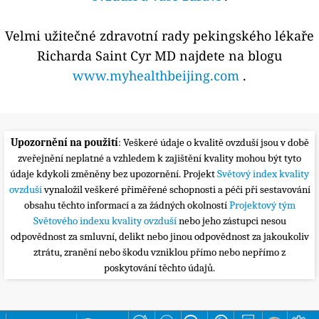
Velmi užitečné zdravotní rady pekingského lékaře
Richarda Saint Cyr MD najdete na blogu
www.myhealthbeijing.com
.
Upozornění na použití
: Veškeré údaje o kvalitě ovzduší jsou v době
zveřejnění neplatné a vzhledem k zajištění kvality mohou být tyto
údaje kdykoli změněny bez upozornění. Projekt
Světový index kvality
ovzduší
vynaložil veškeré přiměřené schopnosti a péči při sestavování
obsahu těchto informací a za žádných okolností
Projektový tým
Světového indexu kvality ovzduší
nebo jeho zástupci nesou
odpovědnost za smluvní, delikt nebo jinou odpovědnost za jakoukoliv
ztrátu, zranění nebo škodu vzniklou přímo nebo nepřímo z
poskytování těchto údajů.