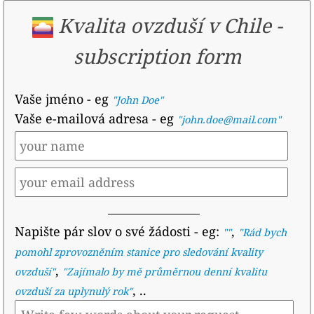
Kvalita ovzduší v Chile
-
subscription form
Vaše jméno
- eg
"John Doe"
Vaše e-mailová adresa
- eg
"john.doe@mail.com"
Napište pár slov o své žádosti
- eg:
,
""
"
Rád bych
pomohl zprovozněním stanice pro sledování kvality
,
ovzduší
"
"
Zajímalo by mě průměrnou denní kvalitu
, ..
ovzduší za uplynulý rok
"