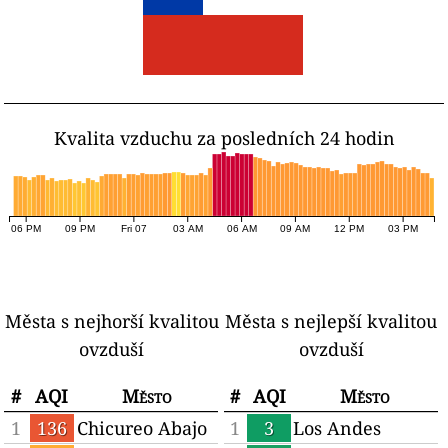
Kvalita vzduchu za posledních 24 hodin
06 PM
09 PM
Fri 07
03 AM
06 AM
09 AM
12 PM
03 PM
Města s nejhorší kvalitou
Města s nejlepší kvalitou
ovzduší
ovzduší
#
AQI
Město
#
AQI
Město
1
136
Chicureo Abajo
1
3
Los Andes