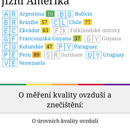
Jižní Amerika
🇦🇷
🇧🇴
Argentina
16
Bolívie
🇧🇷
🇨🇱
Brazílie
57
Chile
77
🇪🇨
🇫🇰
Ekvádor
63
Falklandské ostrovy
🇬🇫
🇬🇾
Francouzská Guyana
37
Guyana
🇨🇴
🇵🇾
Kolumbie
47
Paraguay
🇵🇪
🇸🇷
🇺🇾
Peru
89
Surinam
Uruguay
🇻🇪
Venezuela
O měření kvality ovzduší a
znečištění:
O úrovních kvality ovzduší