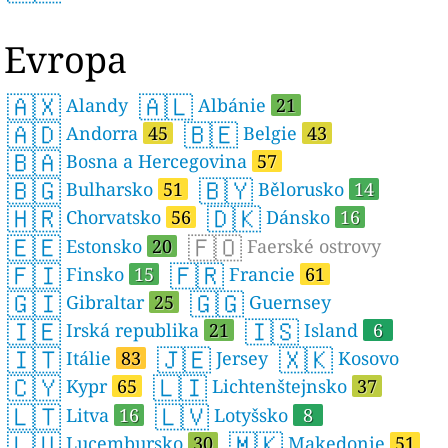
Evropa
🇦🇽
🇦🇱
Alandy
Albánie
21
🇦🇩
🇧🇪
Andorra
45
Belgie
43
🇧🇦
Bosna a Hercegovina
57
🇧🇬
🇧🇾
Bulharsko
51
Bělorusko
14
🇭🇷
🇩🇰
Chorvatsko
56
Dánsko
16
🇪🇪
🇫🇴
Estonsko
20
Faerské ostrovy
🇫🇮
🇫🇷
Finsko
15
Francie
61
🇬🇮
🇬🇬
Gibraltar
25
Guernsey
🇮🇪
🇮🇸
Irská republika
21
Island
6
🇮🇹
🇯🇪
🇽🇰
Itálie
83
Jersey
Kosovo
🇨🇾
🇱🇮
Kypr
65
Lichtenštejnsko
37
🇱🇹
🇱🇻
Litva
16
Lotyšsko
8
🇱🇺
🇲🇰
Lucembursko
30
Makedonie
51