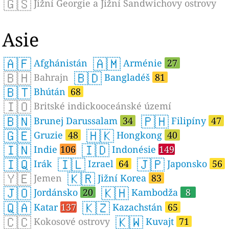
🇬🇸
Jižní Georgie a Jižní Sandwichovy ostrovy
Asie
🇦🇫
🇦🇲
Afghánistán
Arménie
27
🇧🇭
🇧🇩
Bahrajn
Bangladéš
81
🇧🇹
Bhútán
68
🇮🇴
Britské indickooceánské území
🇧🇳
🇵🇭
Brunej Darussalam
34
Filipíny
47
🇬🇪
🇭🇰
Gruzie
48
Hongkong
40
🇮🇳
🇮🇩
Indie
106
Indonésie
149
🇮🇶
🇮🇱
🇯🇵
Irák
Izrael
64
Japonsko
56
🇾🇪
🇰🇷
Jemen
Jižní Korea
83
🇯🇴
🇰🇭
Jordánsko
20
Kambodža
8
🇶🇦
🇰🇿
Katar
137
Kazachstán
65
🇨🇨
🇰🇼
Kokosové ostrovy
Kuvajt
71