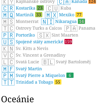
🇰🇾
🇨🇦
Kajmanské ostrovy
Kanada
124
🇨🇷
🇨🇺
Kostarika
23
Kuba
🇲🇶
🇲🇽
Martinik
33
Mexiko
77
🇲🇸
🇳🇮
Montserrat
Nikaragua
14
🇹🇨
🇵🇦
Ostrovy Turks a Caicos
Panama
🇵🇷
🇸🇽
Portoriko
Sint Maarten
🇺🇸
Spojené státy americké
159
🇰🇳
Sv. Kitts a Nevis
🇻🇨
Sv. Vincent a Grenadiny
🇱🇨
🇧🇱
Svatá Lucie
Svatý Bartoloměj
🇲🇫
Svatý Martin
🇵🇲
Svatý Pierre a Miquelon
6
🇹🇹
Trinidad a Tobago
55
Oceánie