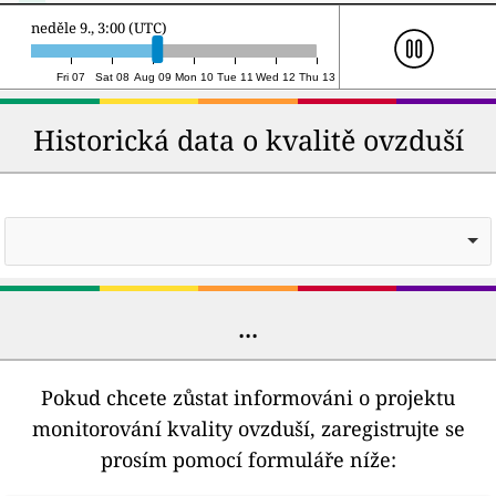
neděle 9., 23:00 (UTC)
Fri 07
Sat 08
Aug 09
Mon 10
Tue 11
Wed 12
Thu 13
Historická data o kvalitě ovzduší
...
Pokud chcete zůstat informováni o projektu
monitorování kvality ovzduší, zaregistrujte se
prosím pomocí formuláře níže: