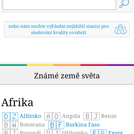
nebo nám nechte vyhledat nejbližší stanici pro
sledování kvality ovzduší
Známé země světa
Afrika
🇩🇿
🇦🇴
🇧🇯
Alžírsko
Angola
Benin
🇧🇼
🇧🇫
Botswana
Burkina Faso
🇧🇮
🇩🇯
🇪🇬
Burundi
Džibutsko
Egypt