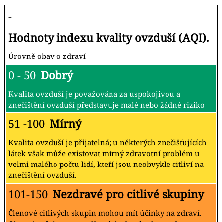
-
Hodnoty indexu kvality ovzduší (AQI).
Úrovně obav o zdraví
0 - 50
Dobrý
Kvalita ovzduší je považována za uspokojivou a
znečištění ovzduší představuje malé nebo žádné riziko
51 -100
Mírný
Kvalita ovzduší je přijatelná; u některých znečišťujících
látek však může existovat mírný zdravotní problém u
velmi malého počtu lidí, kteří jsou neobvykle citliví na
znečištění ovzduší.
101-150
Nezdravé pro citlivé skupiny
Členové citlivých skupin mohou mít účinky na zdraví.