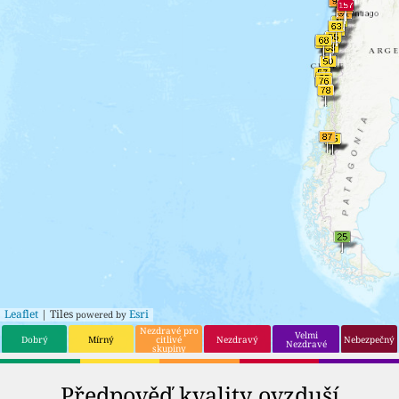
17
57
Antofagasta
17
34
Iquique
18
57
Puerto Varas
18
34
Arica
19
55
San Carlos
19
38
Valdivia
20
55
Linares
20
42
Curicó
21
55
Rengo
21
42
Talagante
22
55
Coyhaique
22
46
Las Animas
23
50
Limache
23
46
Chillán
24
50
Cauquenes
24
50
Hacienda La
Calera
25
50
Quillota
Leaflet
| Tiles
Esri
powered by
Nezdravé pro
Velmi
Dobrý
Mírný
citlivé
Nezdravý
Nebezpečný
Nezdravé
skupiny
Předpověď kvality ovzduší