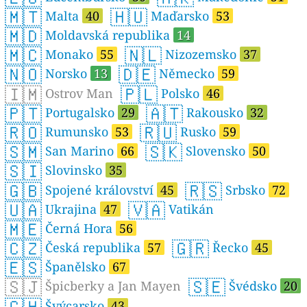
🇲🇹
🇭🇺
Malta
40
Maďarsko
53
🇲🇩
Moldavská republika
14
🇲🇨
🇳🇱
Monako
55
Nizozemsko
37
🇳🇴
🇩🇪
Norsko
13
Německo
59
🇮🇲
🇵🇱
Ostrov Man
Polsko
46
🇵🇹
🇦🇹
Portugalsko
29
Rakousko
32
🇷🇴
🇷🇺
Rumunsko
53
Rusko
59
🇸🇲
🇸🇰
San Marino
66
Slovensko
50
🇸🇮
Slovinsko
35
🇬🇧
🇷🇸
Spojené království
45
Srbsko
72
🇺🇦
🇻🇦
Ukrajina
47
Vatikán
🇲🇪
Černá Hora
56
🇨🇿
🇬🇷
Česká republika
57
Řecko
45
🇪🇸
Španělsko
67
🇸🇯
🇸🇪
Špicberky a Jan Mayen
Švédsko
20
🇨🇭
Švýcarsko
43