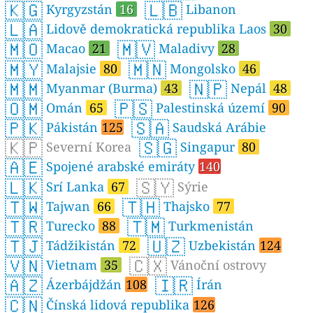
🇰🇬
🇱🇧
Kyrgyzstán
16
Libanon
🇱🇦
Lidově demokratická republika Laos
30
🇲🇴
🇲🇻
Macao
21
Maladivy
28
🇲🇾
🇲🇳
Malajsie
80
Mongolsko
46
🇲🇲
🇳🇵
Myanmar (Burma)
43
Nepál
48
🇴🇲
🇵🇸
Omán
65
Palestinská území
90
🇵🇰
🇸🇦
Pákistán
125
Saudská Arábie
🇰🇵
🇸🇬
Severní Korea
Singapur
80
🇦🇪
Spojené arabské emiráty
140
🇱🇰
🇸🇾
Srí Lanka
67
Sýrie
🇹🇼
🇹🇭
Tajwan
66
Thajsko
77
🇹🇷
🇹🇲
Turecko
88
Turkmenistán
🇹🇯
🇺🇿
Tádžikistán
72
Uzbekistán
124
🇻🇳
🇨🇽
Vietnam
35
Vánoční ostrovy
🇦🇿
🇮🇷
Ázerbájdžán
108
Írán
🇨🇳
Čínská lidová republika
126