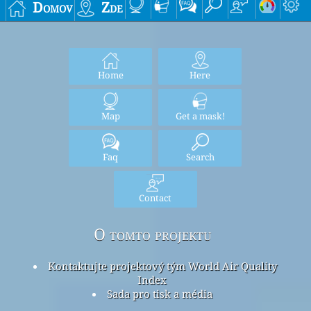
Domov
Zde
Home
Here
Map
Get a mask!
Faq
Search
Contact
O tomto projektu
Kontaktujte projektový tým World Air Quality
Index
Sada pro tisk a média