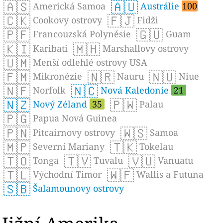
🇦🇸
🇦🇺
Americká Samoa
Austrálie
100
🇨🇰
🇫🇯
Cookovy ostrovy
Fidži
🇵🇫
🇬🇺
Francouzská Polynésie
Guam
🇰🇮
🇲🇭
Karibati
Marshallovy ostrovy
🇺🇲
Menší odlehlé ostrovy USA
🇫🇲
🇳🇷
🇳🇺
Mikronézie
Nauru
Niue
🇳🇫
🇳🇨
Norfolk
Nová Kaledonie
21
🇳🇿
🇵🇼
Nový Zéland
35
Palau
🇵🇬
Papua Nová Guinea
🇵🇳
🇼🇸
Pitcairnovy ostrovy
Samoa
🇲🇵
🇹🇰
Severní Mariany
Tokelau
🇹🇴
🇹🇻
🇻🇺
Tonga
Tuvalu
Vanuatu
🇹🇱
🇼🇫
Východní Timor
Wallis a Futuna
🇸🇧
Šalamounovy ostrovy