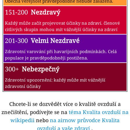
Obecná veřejnost pravděpodobně nebude zasažena.
151-200
Nezdravý
Každý může začít projevovat účinky na zdraví. členové
citlivých skupin mohou mít vážnější účinky na zdraví
201-300
Velmi Nezdravé
Zdravotní varování při havarijních podmínkách. Celá
populace je pravděpodobněji postižena.
300+
Nebezpečný
Zdravotní upozornění: každý může mít vážnější
zdravotní účinky
Chcete-li se dozvědět více o kvalitě ovzduší a
znečištění, podívejte se na
téma Kvalita ovzduší na
wikipedii
nebo
na airnow průvodce Kvalita
ovzduší a vaše zdraví
.