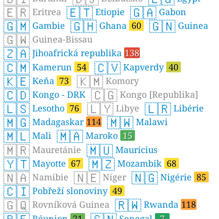
🇪🇷
🇪🇹
🇬🇦
Eritrea
Etiopie
Gabon
🇬🇲
🇬🇭
🇬🇳
Gambie
Ghana
60
Guinea
🇬🇼
Guinea-Bissau
🇿🇦
Jihoafrická republika
138
🇨🇲
🇨🇻
Kamerun
54
Kapverdy
40
🇰🇪
🇰🇲
Keňa
73
Komory
🇨🇩
🇨🇬
Kongo - DRK
Kongo [Republika]
🇱🇸
🇱🇾
🇱🇷
Lesotho
76
Libye
Libérie
🇲🇬
🇲🇼
Madagaskar
114
Malawi
🇲🇱
🇲🇦
Mali
Maroko
15
🇲🇷
🇲🇺
Mauretánie
Mauricius
🇾🇹
🇲🇿
Mayotte
67
Mozambik
68
🇳🇦
🇳🇪
🇳🇬
Namibie
Niger
Nigérie
85
🇨🇮
Pobřeží slonoviny
49
🇬🇶
🇷🇼
Rovníková Guinea
Rwanda
118
Réunion
21
Senegal
7