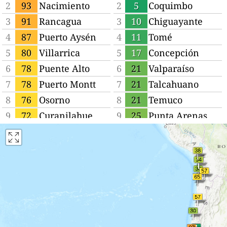
2
93
Nacimiento
2
5
Coquimbo
3
91
Rancagua
3
10
Chiguayante
4
87
Puerto Aysén
4
11
Tomé
5
80
Villarrica
5
17
Concepción
6
78
Puente Alto
6
21
Valparaíso
7
78
Puerto Montt
7
21
Talcahuano
8
76
Osorno
8
21
Temuco
9
72
Curanilahue
9
25
Punta Arenas
10
70
Santiago
10
25
Coronel
11
65
La Unión
11
30
Los Ángeles
12
65
Lo Prado
12
30
Viña del Mar
13
63
La Pintana
13
30
Tocopilla
14
63
Talca
14
30
La Serena
15
57
Calama
15
32
Lota
16
57
Copiapó
16
33
Laja