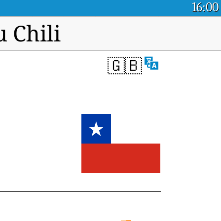
16:00
 Chili
🇬🇧