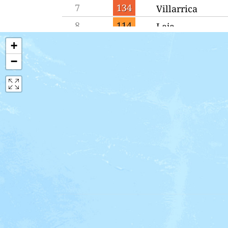
7
134
Villarrica
8
114
Laja
9
109
Cauquenes
+
−
10
102
Coyhaique
11
99
Puerto Montt
12
94
Copiapó
13
91
Linares
14
87
Temuco
15
85
Las Animas
16
80
Osorno
17
78
Talca
18
74
Chiguayante
19
72
Talcahuano