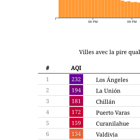
06 PM
09 PM
Villes avec la pire qual
#
AQI
1
232
Los Ángeles
2
194
La Unión
3
181
Chillán
4
172
Puerto Varas
5
159
Curanilahue
6
134
Valdivia