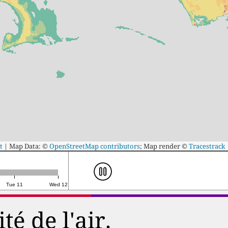
t
|
Map Data: ©
OpenStreetMap contributors
; Map render ©
Tracestrack
Tue 11
Wed 12
é de l'air.