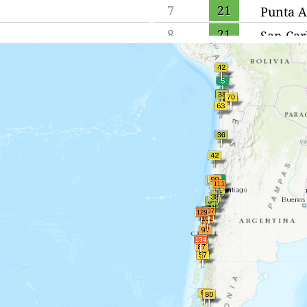
7
21
Punta A
8
21
San Car
9
21
Viña de
10
25
Haciend
11
29
San Be
12
30
Coronel
13
30
Coquim
14
30
Valpara
15
34
Concep
16
34
Lota
17
34
Curicó
18
34
Tocopil
19
42
Rancag