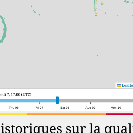
Leafle
i 8, 12:00 (UTC)
Thu 06
Fri 07
Sat 08
Aug 09
Mon 10
storiques sur la qualit