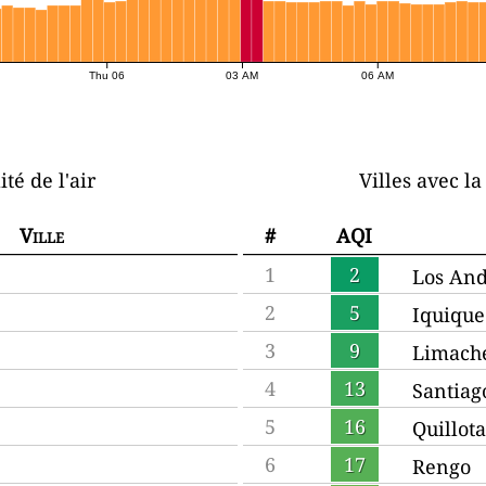
Thu 06
03 AM
06 AM
ité de l'air
Villes avec la
Ville
#
AQI
1
2
Los An
2
5
Iquique
3
9
Limach
4
13
Santiag
5
16
Quillota
6
17
Rengo