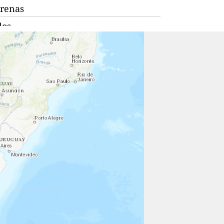
renas
los
l Mar
a La Calera
rnardo
bo
íso
ción
la
ua