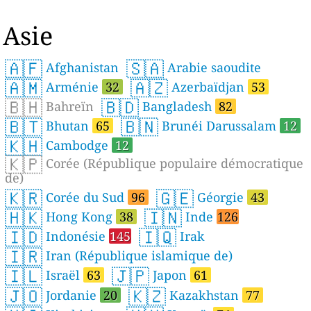
Asie
🇦🇫
🇸🇦
Afghanistan
Arabie saoudite
🇦🇲
🇦🇿
Arménie
32
Azerbaïdjan
53
🇧🇭
🇧🇩
Bahreïn
Bangladesh
82
🇧🇹
🇧🇳
Bhutan
65
Brunéi Darussalam
12
🇰🇭
Cambodge
12
🇰🇵
Corée (République populaire démocratique
de)
🇰🇷
🇬🇪
Corée du Sud
96
Géorgie
43
🇭🇰
🇮🇳
Hong Kong
38
Inde
126
🇮🇩
🇮🇶
Indonésie
145
Irak
🇮🇷
Iran (République islamique de)
🇮🇱
🇯🇵
Israël
63
Japon
61
🇯🇴
🇰🇿
Jordanie
20
Kazakhstan
77