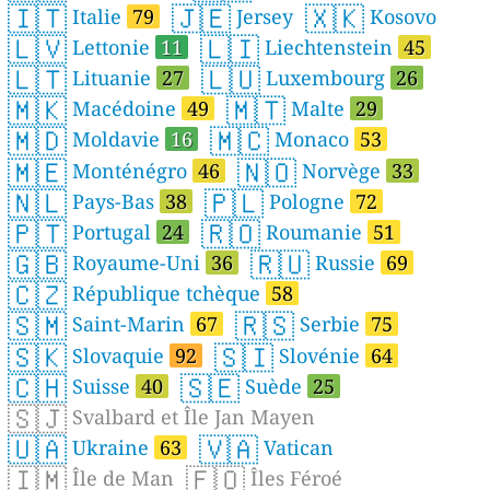
🇮🇹
🇯🇪
🇽🇰
Italie
79
Jersey
Kosovo
🇱🇻
🇱🇮
Lettonie
11
Liechtenstein
45
🇱🇹
🇱🇺
Lituanie
27
Luxembourg
26
🇲🇰
🇲🇹
Macédoine
49
Malte
29
🇲🇩
🇲🇨
Moldavie
16
Monaco
53
🇲🇪
🇳🇴
Monténégro
46
Norvège
33
🇳🇱
🇵🇱
Pays-Bas
38
Pologne
72
🇵🇹
🇷🇴
Portugal
24
Roumanie
51
🇬🇧
🇷🇺
Royaume-Uni
36
Russie
69
🇨🇿
République tchèque
58
🇸🇲
🇷🇸
Saint-Marin
67
Serbie
75
🇸🇰
🇸🇮
Slovaquie
92
Slovénie
64
🇨🇭
🇸🇪
Suisse
40
Suède
25
🇸🇯
Svalbard et Île Jan Mayen
🇺🇦
🇻🇦
Ukraine
63
Vatican
🇮🇲
🇫🇴
Île de Man
Îles Féroé