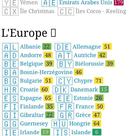
🇾🇪
🇦🇪
Yémen
Émirats Arabes Unis
179
🇨🇽
🇨🇨
Île Christmas
Îles Cocos - Keeling
L'Europe 
🇦🇱
🇩🇪
Albanie
22
Allemagne
51
🇦🇩
🇦🇹
Andorre
48
Autriche
42
🇧🇪
🇧🇾
Belgique
39
Biélorussie
39
🇧🇦
Bosnie-Herzégovine
46
🇧🇬
🇨🇾
Bulgarie
51
Chypre
71
🇭🇷
🇩🇰
Croatie
60
Danemark
15
🇪🇸
🇪🇪
Espagne
65
Estonie
26
🇫🇮
🇫🇷
Finlande
35
France
50
🇬🇮
🇬🇷
Gibraltar
22
Grèce
47
🇬🇬
🇭🇺
Guernesey
Hongrie
64
🇮🇪
🇮🇸
Irlande
19
Islande
6