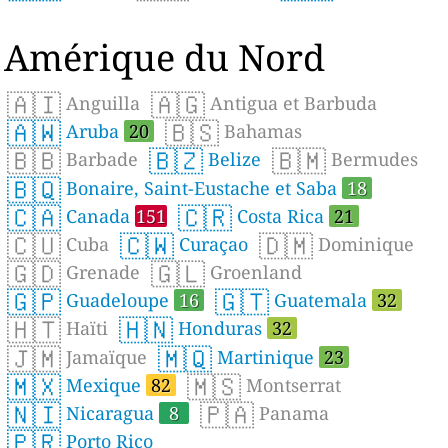
Amérique du Nord
🇦🇮
🇦🇬
Anguilla
Antigua et Barbuda
🇦🇼
🇧🇸
Aruba
20
Bahamas
🇧🇧
🇧🇿
🇧🇲
Barbade
Belize
Bermudes
🇧🇶
Bonaire, Saint-Eustache et Saba
18
🇨🇦
🇨🇷
Canada
151
Costa Rica
21
🇨🇺
🇨🇼
🇩🇲
Cuba
Curaçao
Dominique
🇬🇩
🇬🇱
Grenade
Groenland
🇬🇵
🇬🇹
Guadeloupe
16
Guatemala
32
🇭🇹
🇭🇳
Haïti
Honduras
32
🇯🇲
🇲🇶
Jamaïque
Martinique
23
🇲🇽
🇲🇸
Mexique
82
Montserrat
🇳🇮
🇵🇦
Nicaragua
8
Panama
🇵🇷
Porto Rico