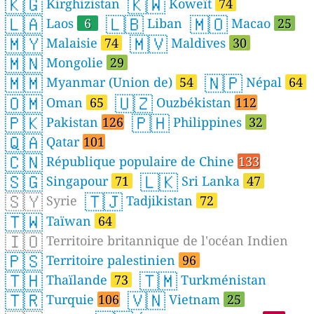
🇰🇬
🇰🇼
Kirghizistan
Koweït
74
🇱🇦
🇱🇧
🇲🇴
Laos
6
Liban
Macao
25
🇲🇾
🇲🇻
Malaisie
74
Maldives
30
🇲🇳
Mongolie
29
🇲🇲
🇳🇵
Myanmar (Union de)
54
Népal
64
🇴🇲
🇺🇿
Oman
65
Ouzbékistan
112
🇵🇰
🇵🇭
Pakistan
126
Philippines
32
🇶🇦
Qatar
101
🇨🇳
République populaire de Chine
133
🇸🇬
🇱🇰
Singapour
71
Sri Lanka
47
🇸🇾
🇹🇯
Syrie
Tadjikistan
72
🇹🇼
Taïwan
64
🇮🇴
Territoire britannique de l'océan Indien
🇵🇸
Territoire palestinien
96
🇹🇭
🇹🇲
Thaïlande
73
Turkménistan
🇹🇷
🇻🇳
Turquie
106
Vietnam
25