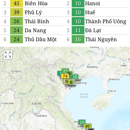
2
45
Biên Hòa
2
10
Hanoi
3
39
Phủ Lý
3
10
Huế
4
26
Thái Bình
4
10
Thành Phố Uông
Bí
5
24
Da Nang
5
11
Ðà Lạt
6
24
Thủ Dầu Một
6
16
Thái Nguyên