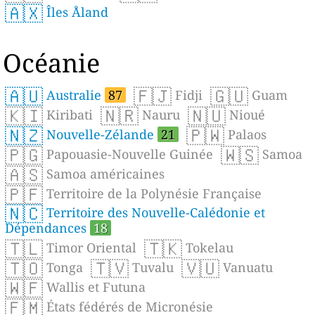
🇦🇽
Îles Åland
Océanie
🇦🇺
🇫🇯
🇬🇺
Australie
87
Fidji
Guam
🇰🇮
🇳🇷
🇳🇺
Kiribati
Nauru
Nioué
🇳🇿
🇵🇼
Nouvelle-Zélande
21
Palaos
🇵🇬
🇼🇸
Papouasie-Nouvelle Guinée
Samoa
🇦🇸
Samoa américaines
🇵🇫
Territoire de la Polynésie Française
🇳🇨
Territoire des Nouvelle-Calédonie et
Dépendances
18
🇹🇱
🇹🇰
Timor Oriental
Tokelau
🇹🇴
🇹🇻
🇻🇺
Tonga
Tuvalu
Vanuatu
🇼🇫
Wallis et Futuna
🇫🇲
États fédérés de Micronésie