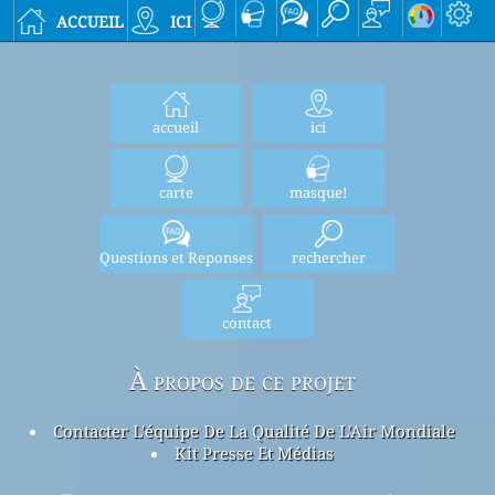
accueil
ici
accueil
ici
carte
masque!
Questions et Reponses
rechercher
contact
À propos de ce projet
Contacter L'équipe De La Qualité De L'Air Mondiale
Kit Presse Et Médias