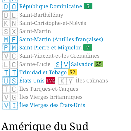
🇩🇴
République Dominicaine
5
🇧🇱
Saint-Barthélémy
🇰🇳
Saint-Christophe-et-Niévès
🇸🇽
Saint-Martin
🇲🇫
Saint-Martin (Antilles françaises)
🇵🇲
Saint-Pierre-et-Miquelon
7
🇻🇨
Saint-Vincent-et-les Grenadines
🇱🇨
🇸🇻
Sainte-Lucie
Salvador
25
🇹🇹
Trinidad et Tobago
52
🇺🇸
🇰🇾
États-Unis
174
Îles Caïmans
🇹🇨
Îles Turques-et-Caïques
🇻🇬
Îles Vierges britanniques
🇻🇮
Îles Vierges des États-Unis
Amérique du Sud