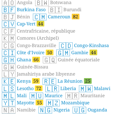
🇦🇴
🇧🇼
Angola
Botswana
🇧🇫
🇧🇮
Burkina Faso
Burundi
🇧🇯
🇨🇲
Bénin
Cameroun
82
🇨🇻
Cap-Vert
44
🇨🇫
Centrafricaine, république
🇰🇲
Comores (Archipel)
🇨🇬
🇨🇩
Congo-Brazzaville
Congo-Kinshasa
🇨🇮
🇬🇲
Côte d’Ivoire
50
Gambie
44
🇬🇭
🇬🇶
Ghana
66
Guinée équatoriale
🇬🇼
Guinée-Bissau
🇱🇾
Jamahiriya arabe libyenne
🇰🇪
🇷🇪
Kenya
59
La Réunion
25
🇱🇸
🇱🇷
🇲🇼
Lesotho
72
Liberia
Malawi
🇲🇱
🇲🇺
🇲🇷
Mali
Maurice
Mauritanie
🇾🇹
🇲🇿
Mayotte
55
Mozambique
🇳🇦
🇳🇬
🇺🇬
Namibie
Nigeria
Ouganda