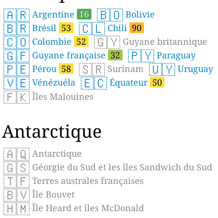
🇦🇷
🇧🇴
Argentine
16
Bolivie
🇧🇷
🇨🇱
Brésil
53
Chili
90
🇨🇴
🇬🇾
Colombie
52
Guyane britannique
🇬🇫
🇵🇾
Guyane française
32
Paraguay
🇵🇪
🇸🇷
🇺🇾
Pérou
58
Surinam
Uruguay
🇻🇪
🇪🇨
Vénézuéla
Équateur
50
🇫🇰
Îles Malouines
Antarctique
🇦🇶
Antarctique
🇬🇸
Géorgie du Sud et les îles Sandwich du Sud
🇹🇫
Terres australes françaises
🇧🇻
Île Bouvet
🇭🇲
Île Heard et îles McDonald