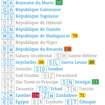
🇲🇦
Royaume du Maroc
11
🇬🇦
République Gabonaise
🇹🇬
République Togolaise
🇩🇯
République de Djibouti
🇬🇳
République de Guinée
🇲🇬
République de Madagascar
70
🇳🇪
République du Niger
🇷🇼
République du Rwanda
130
🇪🇭
🇸🇭
Sahara Occidental
Sainte-Hélène
🇸🇨
🇸🇱
Seychelles
59
Sierra Leone
40
🇸🇴
🇸🇩
Somalie
Soudan
🇸🇸
🇸🇿
Sud-Soudan
Swaziland
🇸🇹
🇸🇳
São Tomé-et-Príncipe
Sénégal
11
🇹🇿
🇹🇩
🇹🇳
Tanzanie
Tchad
Tunisie
🇿🇲
🇿🇼
Zambie
154
Zimbabwe
71
🇪🇬
🇪🇷
🇪🇹
Égypte
Érythrée
Éthiopie