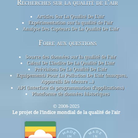
Recherches sur la qualité de l'air
Articles Sur La Qualité De L'air
Expérimentation sur la qualité de l'air
Analyse Des Capteurs De La Qualité De L'air
Foire aux questions
Source des données sur la qualité de l'air
Calcul De L'indice De La Qualité De L'air
Prévisions De La Qualité De L'air
Equipements Pour La Pollution De L'air (masques,
Appareils De Mesure ...)
API (interface de programmation d'applications)
Plateforme de données historiques
© 2008-2025
Le projet de l'indice mondial de la qualité de l'air