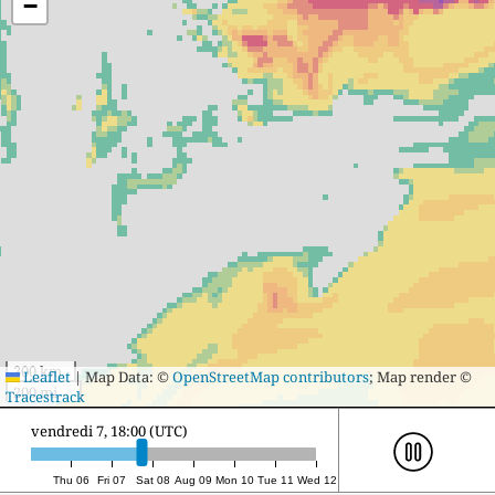
−
300 km
Leaflet
|
Map Data: ©
OpenStreetMap contributors
; Map render ©
200 mi
Tracestrack
samedi 8, 15:00 (UTC)
Thu 06
Fri 07
Sat 08
Aug 09
Mon 10
Tue 11
Wed 12