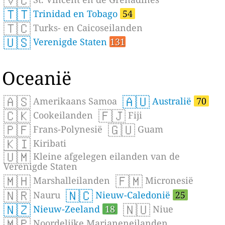
🇻🇨
🇹🇹
Trinidad en Tobago
54
🇹🇨
Turks- en Caicoseilanden
🇺🇸
Verenigde Staten
131
Oceanië
🇦🇸
🇦🇺
Amerikaans Samoa
Australië
70
🇨🇰
🇫🇯
Cookeilanden
Fiji
🇵🇫
🇬🇺
Frans-Polynesië
Guam
🇰🇮
Kiribati
🇺🇲
Kleine afgelegen eilanden van de
Verenigde Staten
🇲🇭
🇫🇲
Marshalleilanden
Micronesië
🇳🇷
🇳🇨
Nauru
Nieuw-Caledonië
25
🇳🇿
🇳🇺
Nieuw-Zeeland
18
Niue
🇲🇵
Noordelijke Marianeneilanden