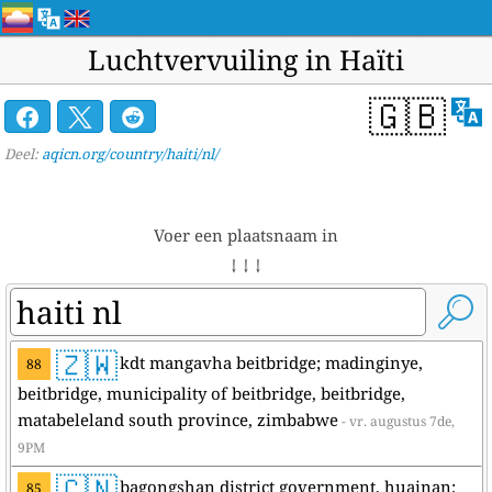
Luchtvervuiling in Haïti
🇬🇧
Deel:
aqicn.org/country/haiti/nl/
Voer een plaatsnaam in
↓ ↓ ↓
🇿🇼
kdt mangavha beitbridge; madinginye,
88
beitbridge, municipality of beitbridge, beitbridge,
matabeleland south province, zimbabwe
- vr. augustus 7de,
9PM
🇨🇳
bagongshan district government, huainan;
85