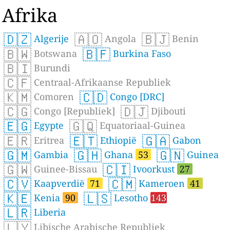
Afrika
🇩🇿
🇦🇴
🇧🇯
Algerije
Angola
Benin
🇧🇼
🇧🇫
Botswana
Burkina Faso
🇧🇮
Burundi
🇨🇫
Centraal-Afrikaanse Republiek
🇰🇲
🇨🇩
Comoren
Congo [DRC]
🇨🇬
🇩🇯
Congo [Republiek]
Djibouti
🇪🇬
🇬🇶
Egypte
Equatoriaal-Guinea
🇪🇷
🇪🇹
🇬🇦
Eritrea
Ethiopië
Gabon
🇬🇲
🇬🇭
🇬🇳
Gambia
Ghana
53
Guinea
🇬🇼
🇨🇮
Guinee-Bissau
Ivoorkust
27
🇨🇻
🇨🇲
Kaapverdië
71
Kameroen
41
🇰🇪
🇱🇸
Kenia
90
Lesotho
143
🇱🇷
Liberia
🇱🇾
Libische Arabische Republiek