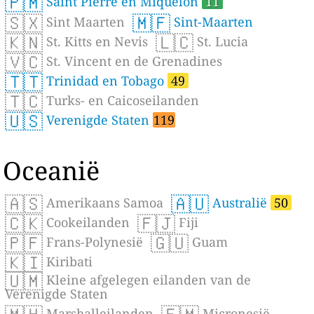
🇵🇲
Saint Pierre en Miquelon
11
🇸🇽
🇲🇫
Sint Maarten
Sint-Maarten
🇰🇳
🇱🇨
St. Kitts en Nevis
St. Lucia
🇻🇨
St. Vincent en de Grenadines
🇹🇹
Trinidad en Tobago
49
🇹🇨
Turks- en Caicoseilanden
🇺🇸
Verenigde Staten
119
Oceanië
🇦🇸
🇦🇺
Amerikaans Samoa
Australië
50
🇨🇰
🇫🇯
Cookeilanden
Fiji
🇵🇫
🇬🇺
Frans-Polynesië
Guam
🇰🇮
Kiribati
🇺🇲
Kleine afgelegen eilanden van de
Verenigde Staten
Marshalleilanden
Micronesië