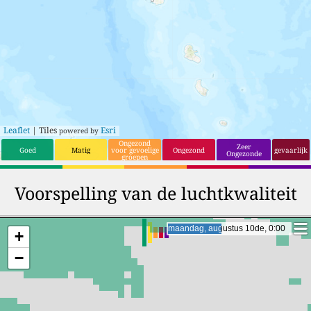
Leaflet
| Tiles
Esri
powered by
Ongezond
Zeer
Goed
Matig
voor gevoelige
Ongezond
gevaarlijk
Ongezonde
groepen
Voorspelling van de luchtkwaliteit
maandag, augustus 10de, 20:00
maandag, augustus 10de, 20:00
+
−