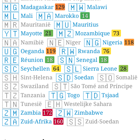
🇲🇬
🇲🇼
Madagaskar
129
Malawi
🇲🇱
🇲🇦
Mali
Marokko
14
🇲🇷
🇲🇺
Mauritanië
Mauritius
🇾🇹
🇲🇿
Mayotte
21
Mozambique
73
🇳🇦
🇳🇪
🇳🇬
Namibië
Niger
Nigeria
118
🇺🇬
🇷🇼
Oeganda
119
Rwanda
76
🇷🇪
🇸🇳
Réunion
18
Senegal
18
🇸🇨
🇸🇱
Seychellen
64
Sierra Leone
28
🇸🇭
🇸🇩
🇸🇴
Sint-Helena
Soedan
Somalië
🇸🇿
🇸🇹
Swaziland
São Tomé and Príncipe
🇹🇿
🇹🇬
🇹🇩
Tanzania
Togo
Tsjaad
🇹🇳
🇪🇭
Tunesië
Westelijke Sahara
🇿🇲
🇿🇼
Zambia
172
Zimbabwe
🇿🇦
🇸🇸
Zuid-Afrika
160
Zuid-Soedan