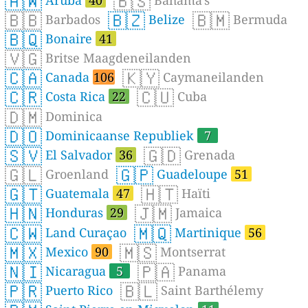
🇦🇼
🇧🇸
🇧🇧
🇧🇿
🇧🇲
Barbados
Belize
Bermuda
🇧🇶
Bonaire
41
🇻🇬
Britse Maagdeneilanden
🇨🇦
🇰🇾
Canada
106
Caymaneilanden
🇨🇷
🇨🇺
Costa Rica
22
Cuba
🇩🇲
Dominica
🇩🇴
Dominicaanse Republiek
7
🇸🇻
🇬🇩
El Salvador
36
Grenada
🇬🇱
🇬🇵
Groenland
Guadeloupe
51
🇬🇹
🇭🇹
Guatemala
47
Haïti
🇭🇳
🇯🇲
Honduras
29
Jamaica
🇨🇼
🇲🇶
Land Curaçao
Martinique
56
🇲🇽
🇲🇸
Mexico
90
Montserrat
🇳🇮
🇵🇦
Nicaragua
5
Panama
🇵🇷
🇧🇱
Puerto Rico
Saint Barthélemy