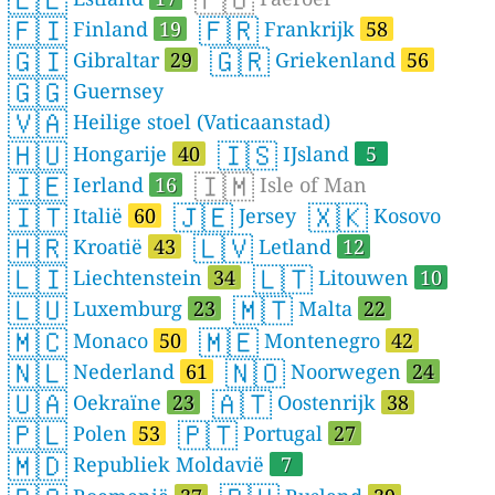
🇫🇮
🇫🇷
Finland
19
Frankrijk
58
🇬🇮
🇬🇷
Gibraltar
29
Griekenland
56
🇬🇬
Guernsey
🇻🇦
Heilige stoel (Vaticaanstad)
🇭🇺
🇮🇸
Hongarije
40
IJsland
5
🇮🇪
🇮🇲
Ierland
16
Isle of Man
🇮🇹
🇯🇪
🇽🇰
Italië
60
Jersey
Kosovo
🇭🇷
🇱🇻
Kroatië
43
Letland
12
🇱🇮
🇱🇹
Liechtenstein
34
Litouwen
10
🇱🇺
🇲🇹
Luxemburg
23
Malta
22
🇲🇨
🇲🇪
Monaco
50
Montenegro
42
🇳🇱
🇳🇴
Nederland
61
Noorwegen
24
🇺🇦
🇦🇹
Oekraïne
23
Oostenrijk
38
🇵🇱
🇵🇹
Polen
53
Portugal
27
🇲🇩
Republiek Moldavië
7