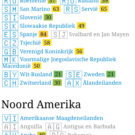
🇷🇴
🇷🇺
Roemenië
37
Rusland
39
🇸🇲
🇷🇸
San Marino
63
Servië
65
🇸🇮
Slovenië
30
🇸🇰
Slowaakse Republiek
49
🇪🇸
🇸🇯
Spanje
84
Svalbard en Jan Mayen
🇨🇿
Tsjechië
58
🇬🇧
Verenigd Koninkrijk
56
🇲🇰
Voormalige Joegoslavische Republiek
Macedonië
50
🇧🇾
🇸🇪
Wit-Rusland
21
Zweden
21
🇨🇭
🇦🇽
Zwitserland
30
Ålandeilanden
Noord Amerika
🇻🇮
Amerikaanse Maagdeneilanden
🇦🇮
🇦🇬
Anguilla
Antigua en Barbuda
Aruba
40
Bahama's