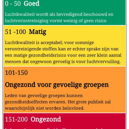
0 - 50
Goed
Luchtkwaliteit wordt als bevredigend beschouwd en
luchtverontreiniging vormt weinig of geen risico
51 -100
Matig
Luchtkwaliteit is acceptabel; voor sommige
verontreinigende stoffen kan er echter sprake zijn van
een matige gezondheidsrisico voor een zeer klein aantal
mensen dat ongewoon gevoelig is voor luchtvervuiling.
101-150
Ongezond voor gevoelige groepen
Leden van gevoelige groepen kunnen
gezondheidseffecten ervaren. Het grote publiek zal
waarschijnlijk niet worden beïnvloed.
151-200
Ongezond