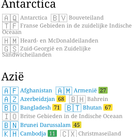
Antarctica
🇦🇶
🇧🇻
Antarctica
Bouveteiland
🇹🇫
Franse Gebieden in de zuidelijke Indische
Oceaan
🇭🇲
Heard- en McDonaldeilanden
🇬🇸
Zuid-Georgië en Zuidelijke
Sandwicheilanden
Azië
🇦🇫
🇦🇲
Afghanistan
Armenië
27
🇦🇿
🇧🇭
Azerbeidzjan
68
Bahrein
🇧🇩
🇧🇹
Bangladesh
71
Bhutan
67
🇮🇴
Britse Gebieden in de Indische Oceaan
🇧🇳
Brunei Darussalam
45
🇰🇭
🇨🇽
Cambodja
11
Christmaseiland