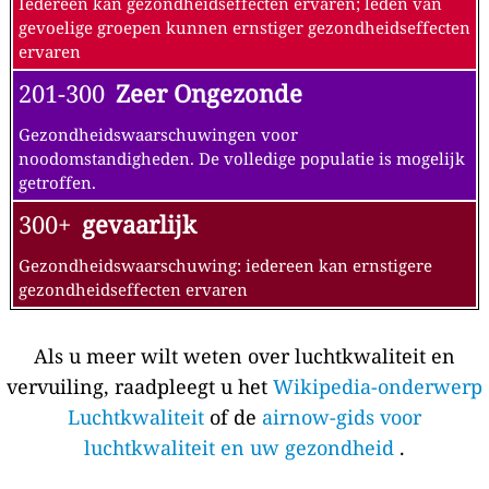
Iedereen kan gezondheidseffecten ervaren; leden van
gevoelige groepen kunnen ernstiger gezondheidseffecten
ervaren
201-300
Zeer Ongezonde
Gezondheidswaarschuwingen voor
noodomstandigheden. De volledige populatie is mogelijk
getroffen.
300+
gevaarlijk
Gezondheidswaarschuwing: iedereen kan ernstigere
gezondheidseffecten ervaren
Als u meer wilt weten over luchtkwaliteit en
vervuiling, raadpleegt u het
Wikipedia-onderwerp
Luchtkwaliteit
of de
airnow-gids voor
luchtkwaliteit en uw gezondheid
.