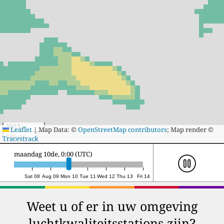
200 km
Leaflet
|
Map Data: ©
OpenStreetMap contributors
; Map render ©
100 mi
Tracestrack
maandag 10de, 20:00 (UTC)
Sat 08
Aug 09
Mon 10
Tue 11
Wed 12
Thu 13
Fri 14
Weet u of er in uw omgeving
luchtkwaliteitsstations zijn?