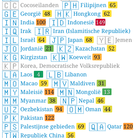
🇨🇨
🇵🇭
Cocoseilanden
Filipijnen
65
🇬🇪
🇭🇰
Georgië
48
Hongkong
62
🇮🇳
🇮🇩
India
100
Indonesië
149
🇮🇶
🇮🇷
Irak
Iran (Islamitische Republiek)
🇮🇱
🇯🇵
🇾🇪
Israël
64
Japan
68
Jemen
🇯🇴
🇰🇿
Jordanië
21
Kazachstan
52
🇰🇬
🇰🇼
Kirgizstan
Koeweit
93
🇰🇵
Korea, Democratische Volksrepubliek
🇱🇦
🇱🇧
Laos
4
Libanon
🇲🇴
🇲🇻
Macao
59
Maldiven
31
🇲🇾
🇲🇳
Maleisië
114
Mongolië
13
🇲🇲
🇳🇵
Myanmar
38
Nepal
46
🇺🇿
🇴🇲
Oezbekistan
94
Oman
44
🇵🇰
Pakistan
122
🇵🇸
🇶🇦
Palestijnse gebieden
69
Qatar
120
🇹🇼
Republiek China
56