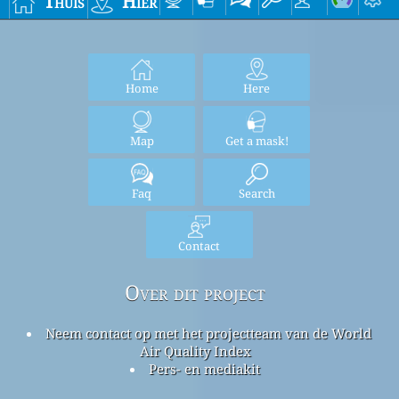
Thuis
Hier
Home
Here
Map
Get a mask!
Faq
Search
Contact
Over dit project
Neem contact op met het projectteam van de World
Air Quality Index
Pers- en mediakit