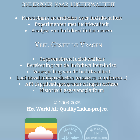
onderzoek naar luchtkwaliteit
Kennisbank en artikelen over luchtkwaliteit
Experimenten met luchtkwaliteit
Analyse van luchtkwaliteitsensoren
Veel Gestelde Vragen
Gegevensbron luchtkwaliteit
Berekening van de luchtkwaliteitsindex
Voorspelling van de luchtkwaliteit
Luchtkwaliteitsproducten (maskers, monitoren…)
API (Applicatieprogrammeringsinterface)
Historisch gegevensplatform
© 2008-2025
Het World Air Quality Index-project