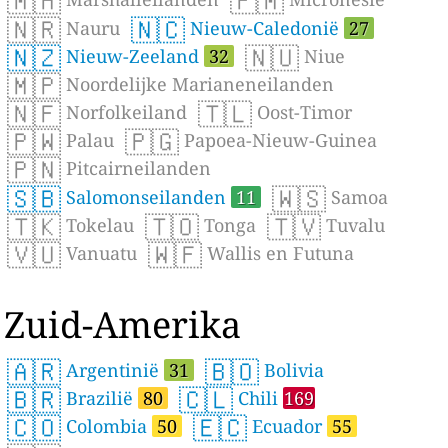
🇲🇭
🇫🇲
🇳🇷
🇳🇨
Nauru
Nieuw-Caledonië
27
🇳🇿
🇳🇺
Nieuw-Zeeland
32
Niue
🇲🇵
Noordelijke Marianeneilanden
🇳🇫
🇹🇱
Norfolkeiland
Oost-Timor
🇵🇼
🇵🇬
Palau
Papoea-Nieuw-Guinea
🇵🇳
Pitcairneilanden
🇸🇧
🇼🇸
Salomonseilanden
11
Samoa
🇹🇰
🇹🇴
🇹🇻
Tokelau
Tonga
Tuvalu
🇻🇺
🇼🇫
Vanuatu
Wallis en Futuna
Zuid-Amerika
🇦🇷
🇧🇴
Argentinië
31
Bolivia
🇧🇷
🇨🇱
Brazilië
80
Chili
169
🇨🇴
🇪🇨
Colombia
50
Ecuador
55