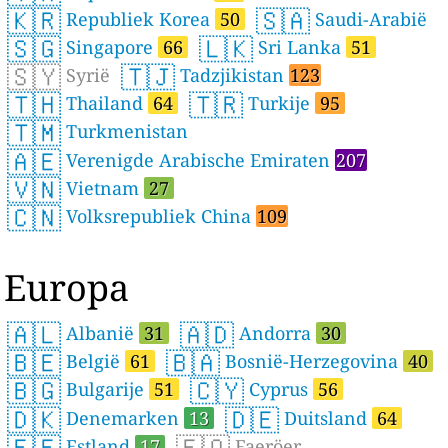
🇰🇷
🇸🇦
Republiek Korea
50
Saudi-Arabië
🇸🇬
🇱🇰
Singapore
66
Sri Lanka
51
🇸🇾
🇹🇯
Syrië
Tadzjikistan
123
🇹🇭
🇹🇷
Thailand
64
Turkije
95
🇹🇲
Turkmenistan
🇦🇪
Verenigde Arabische Emiraten
207
🇻🇳
Vietnam
27
🇨🇳
Volksrepubliek China
109
Europa
🇦🇱
🇦🇩
Albanië
31
Andorra
30
🇧🇪
🇧🇦
België
61
Bosnië-Herzegovina
40
🇧🇬
🇨🇾
Bulgarije
51
Cyprus
56
🇩🇰
🇩🇪
Denemarken
13
Duitsland
64
🇪🇪
🇫🇴
Estland
17
Faeröer