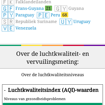
🇫🇰
Falklandeilanden
🇬🇫
🇬🇾
Frans-Guyana
21
Guyana
🇵🇾
🇵🇪
Paraguay
Peru
68
🇸🇷
🇺🇾
Republiek Suriname
Uruguay
🇻🇪
Venezuela
Over de luchtkwaliteit- en
vervuilingsmeting:
Over de luchtkwaliteitsniveaus
-
Luchtkwaliteitsindex (AQI)-waarden
Niveaus van gezondheidsproblemen