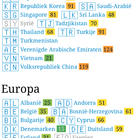
🇰🇷
🇸🇦
Republiek Korea
91
Saudi-Arabië
🇸🇬
🇱🇰
Singapore
81
Sri Lanka
48
🇸🇾
🇹🇯
Syrië
Tadzjikistan
70
🇹🇭
🇹🇷
Thailand
68
Turkije
91
🇹🇲
Turkmenistan
🇦🇪
Verenigde Arabische Emiraten
124
🇻🇳
Vietnam
21
🇨🇳
Volksrepubliek China
119
Europa
🇦🇱
🇦🇩
Albanië
25
Andorra
51
🇧🇪
🇧🇦
België
35
Bosnië-Herzegovina
61
🇧🇬
🇨🇾
Bulgarije
40
Cyprus
66
🇩🇰
🇩🇪
Denemarken
15
Duitsland
59
🇪🇪
🇫🇴
Estland
31
Faeröer