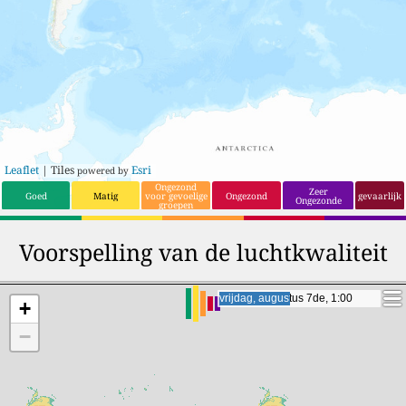
Leaflet
| Tiles
Esri
powered by
Ongezond
Zeer
Goed
Matig
voor gevoelige
Ongezond
gevaarlijk
Ongezonde
groepen
Voorspelling van de luchtkwaliteit
vrijdag, augustus 7de, 22:00
vrijdag, augustus 7de, 22:00
+
−