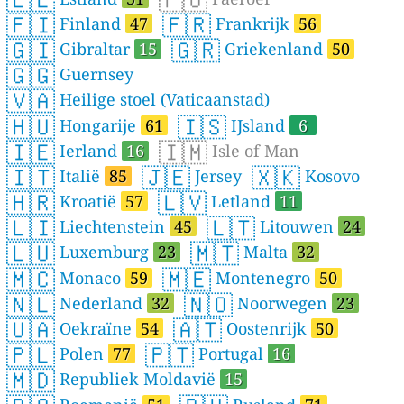
🇫🇮
🇫🇷
Finland
47
Frankrijk
56
🇬🇮
🇬🇷
Gibraltar
15
Griekenland
50
🇬🇬
Guernsey
🇻🇦
Heilige stoel (Vaticaanstad)
🇭🇺
🇮🇸
Hongarije
61
IJsland
6
🇮🇪
🇮🇲
Ierland
16
Isle of Man
🇮🇹
🇯🇪
🇽🇰
Italië
85
Jersey
Kosovo
🇭🇷
🇱🇻
Kroatië
57
Letland
11
🇱🇮
🇱🇹
Liechtenstein
45
Litouwen
24
🇱🇺
🇲🇹
Luxemburg
23
Malta
32
🇲🇨
🇲🇪
Monaco
59
Montenegro
50
🇳🇱
🇳🇴
Nederland
32
Noorwegen
23
🇺🇦
🇦🇹
Oekraïne
54
Oostenrijk
50
🇵🇱
🇵🇹
Polen
77
Portugal
16
🇲🇩
Republiek Moldavië
15