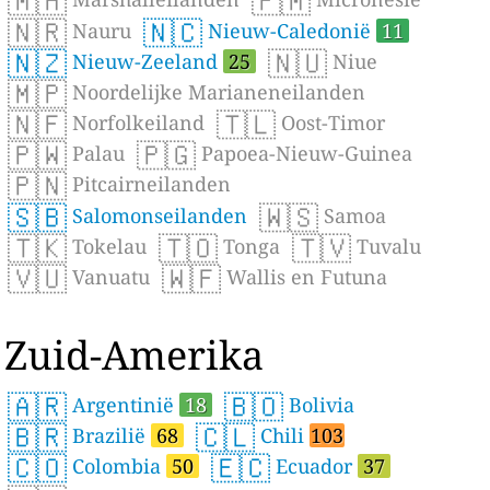
🇲🇭
🇫🇲
🇳🇷
🇳🇨
Nauru
Nieuw-Caledonië
11
🇳🇿
🇳🇺
Nieuw-Zeeland
25
Niue
🇲🇵
Noordelijke Marianeneilanden
🇳🇫
🇹🇱
Norfolkeiland
Oost-Timor
🇵🇼
🇵🇬
Palau
Papoea-Nieuw-Guinea
🇵🇳
Pitcairneilanden
🇸🇧
🇼🇸
Salomonseilanden
Samoa
🇹🇰
🇹🇴
🇹🇻
Tokelau
Tonga
Tuvalu
🇻🇺
🇼🇫
Vanuatu
Wallis en Futuna
Zuid-Amerika
🇦🇷
🇧🇴
Argentinië
18
Bolivia
🇧🇷
🇨🇱
Brazilië
68
Chili
103
🇨🇴
🇪🇨
Colombia
50
Ecuador
37