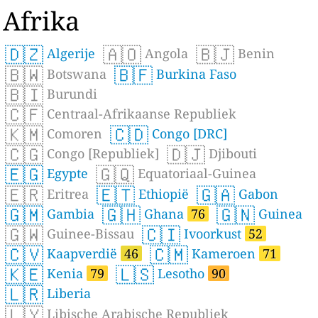
Afrika
🇩🇿
🇦🇴
🇧🇯
Algerije
Angola
Benin
🇧🇼
🇧🇫
Botswana
Burkina Faso
🇧🇮
Burundi
🇨🇫
Centraal-Afrikaanse Republiek
🇰🇲
🇨🇩
Comoren
Congo [DRC]
🇨🇬
🇩🇯
Congo [Republiek]
Djibouti
🇪🇬
🇬🇶
Egypte
Equatoriaal-Guinea
🇪🇷
🇪🇹
🇬🇦
Eritrea
Ethiopië
Gabon
🇬🇲
🇬🇭
🇬🇳
Gambia
Ghana
76
Guinea
🇬🇼
🇨🇮
Guinee-Bissau
Ivoorkust
52
🇨🇻
🇨🇲
Kaapverdië
46
Kameroen
71
🇰🇪
🇱🇸
Kenia
79
Lesotho
90
🇱🇷
Liberia
🇱🇾
Libische Arabische Republiek