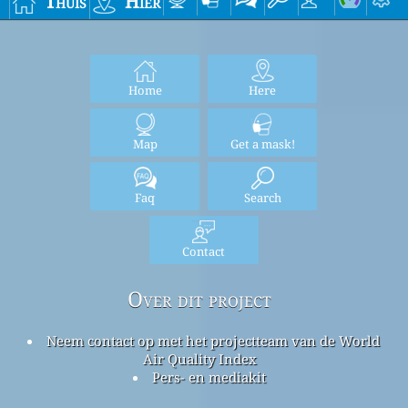
Thuis
Hier
Home
Here
Map
Get a mask!
Faq
Search
Contact
Over dit project
Neem contact op met het projectteam van de World
Air Quality Index
Pers- en mediakit