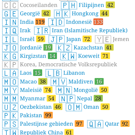
🇨🇨
🇵🇭
Cocoseilanden
Filipijnen
42
🇬🇪
🇭🇰
Georgië
42
Hongkong
44
🇮🇳
🇮🇩
India
119
Indonesië
133
🇮🇶
🇮🇷
Irak
Iran (Islamitische Republiek)
🇮🇱
🇯🇵
🇾🇪
Israël
59
Japan
72
Jemen
🇯🇴
🇰🇿
Jordanië
19
Kazachstan
41
🇰🇬
🇰🇼
Kirgizstan
14
Koeweit
71
🇰🇵
Korea, Democratische Volksrepubliek
🇱🇦
🇱🇧
Laos
15
Libanon
🇲🇴
🇲🇻
Macao
38
Maldiven
16
🇲🇾
🇲🇳
Maleisië
74
Mongolië
50
🇲🇲
🇳🇵
Myanmar
54
Nepal
28
🇺🇿
🇴🇲
Oezbekistan
46
Oman
50
🇵🇰
Pakistan
99
🇵🇸
🇶🇦
Palestijnse gebieden
97
Qatar
92
🇹🇼
Republiek China
61