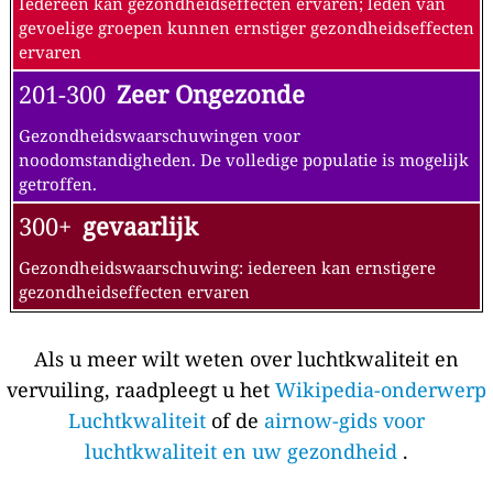
Iedereen kan gezondheidseffecten ervaren; leden van
gevoelige groepen kunnen ernstiger gezondheidseffecten
ervaren
201-300
Zeer Ongezonde
Gezondheidswaarschuwingen voor
noodomstandigheden. De volledige populatie is mogelijk
getroffen.
300+
gevaarlijk
Gezondheidswaarschuwing: iedereen kan ernstigere
gezondheidseffecten ervaren
Als u meer wilt weten over luchtkwaliteit en
vervuiling, raadpleegt u het
Wikipedia-onderwerp
Luchtkwaliteit
of de
airnow-gids voor
luchtkwaliteit en uw gezondheid
.