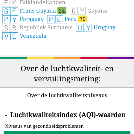
🇫🇰
Falklandeilanden
🇬🇫
🇬🇾
Frans-Guyana
24
Guyana
🇵🇾
🇵🇪
Paraguay
Peru
70
🇸🇷
🇺🇾
Republiek Suriname
Uruguay
🇻🇪
Venezuela
Over de luchtkwaliteit- en
vervuilingsmeting:
Over de luchtkwaliteitsniveaus
-
Luchtkwaliteitsindex (AQI)-waarden
Niveaus van gezondheidsproblemen