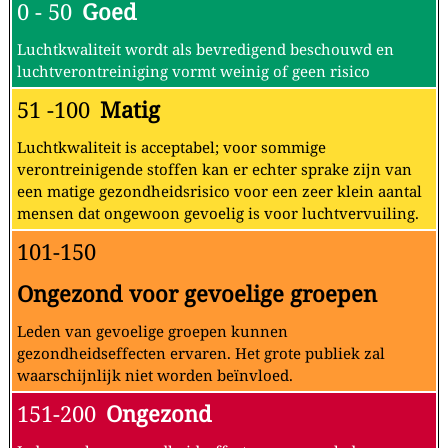
0 - 50
Goed
Luchtkwaliteit wordt als bevredigend beschouwd en
luchtverontreiniging vormt weinig of geen risico
51 -100
Matig
Luchtkwaliteit is acceptabel; voor sommige
verontreinigende stoffen kan er echter sprake zijn van
een matige gezondheidsrisico voor een zeer klein aantal
mensen dat ongewoon gevoelig is voor luchtvervuiling.
101-150
Ongezond voor gevoelige groepen
Leden van gevoelige groepen kunnen
gezondheidseffecten ervaren. Het grote publiek zal
waarschijnlijk niet worden beïnvloed.
151-200
Ongezond