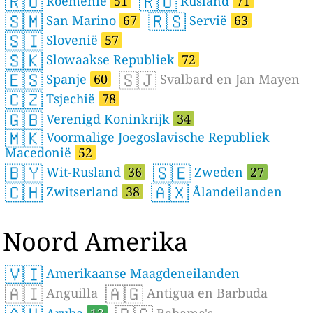
🇷🇴
🇷🇺
Roemenië
51
Rusland
71
🇸🇲
🇷🇸
San Marino
67
Servië
63
🇸🇮
Slovenië
57
🇸🇰
Slowaakse Republiek
72
🇪🇸
🇸🇯
Spanje
60
Svalbard en Jan Mayen
🇨🇿
Tsjechië
78
🇬🇧
Verenigd Koninkrijk
34
🇲🇰
Voormalige Joegoslavische Republiek
Macedonië
52
🇧🇾
🇸🇪
Wit-Rusland
36
Zweden
27
🇨🇭
🇦🇽
Zwitserland
38
Ålandeilanden
Noord Amerika
🇻🇮
Amerikaanse Maagdeneilanden
🇦🇮
🇦🇬
Anguilla
Antigua en Barbuda
Aruba
13
Bahama's