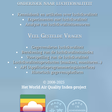
onderzoek naar luchtkwaliteit
Kennisbank en artikelen over luchtkwaliteit
Experimenten met luchtkwaliteit
Analyse van luchtkwaliteitsensoren
Veel Gestelde Vragen
Gegevensbron luchtkwaliteit
Berekening van de luchtkwaliteitsindex
Voorspelling van de luchtkwaliteit
Luchtkwaliteitsproducten (maskers, monitoren…)
API (Applicatieprogrammeringsinterface)
Historisch gegevensplatform
© 2008-2025
Het World Air Quality Index-project