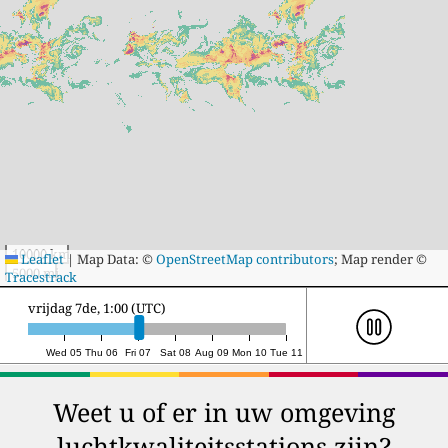
10000 km
Leaflet
|
Map Data: ©
OpenStreetMap contributors
; Map render ©
5000 mi
Tracestrack
vrijdag 7de, 22:00 (UTC)
Wed 05
Thu 06
Fri 07
Sat 08
Aug 09
Mon 10
Tue 11
Weet u of er in uw omgeving
luchtkwaliteitsstations zijn?