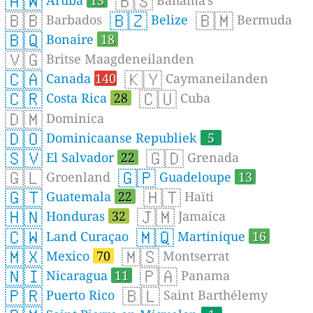
🇦🇼
🇧🇸
🇧🇧
🇧🇿
🇧🇲
Barbados
Belize
Bermuda
🇧🇶
Bonaire
18
🇻🇬
Britse Maagdeneilanden
🇨🇦
🇰🇾
Canada
140
Caymaneilanden
🇨🇷
🇨🇺
Costa Rica
28
Cuba
🇩🇲
Dominica
🇩🇴
Dominicaanse Republiek
5
🇸🇻
🇬🇩
El Salvador
22
Grenada
🇬🇱
🇬🇵
Groenland
Guadeloupe
13
🇬🇹
🇭🇹
Guatemala
22
Haïti
🇭🇳
🇯🇲
Honduras
32
Jamaica
🇨🇼
🇲🇶
Land Curaçao
Martinique
16
🇲🇽
🇲🇸
Mexico
70
Montserrat
🇳🇮
🇵🇦
Nicaragua
11
Panama
🇵🇷
🇧🇱
Puerto Rico
Saint Barthélemy