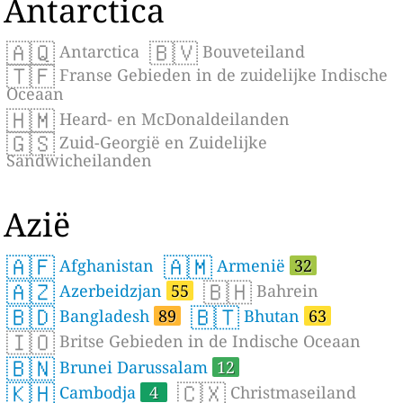
Antarctica
🇦🇶
🇧🇻
Antarctica
Bouveteiland
🇹🇫
Franse Gebieden in de zuidelijke Indische
Oceaan
🇭🇲
Heard- en McDonaldeilanden
🇬🇸
Zuid-Georgië en Zuidelijke
Sandwicheilanden
Azië
🇦🇫
🇦🇲
Afghanistan
Armenië
32
🇦🇿
🇧🇭
Azerbeidzjan
55
Bahrein
🇧🇩
🇧🇹
Bangladesh
89
Bhutan
63
🇮🇴
Britse Gebieden in de Indische Oceaan
🇧🇳
Brunei Darussalam
12
🇰🇭
🇨🇽
Cambodja
4
Christmaseiland