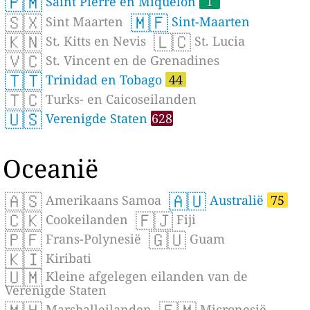
🇵🇲
Saint Pierre en Miquelon
1
🇸🇽
🇲🇫
Sint Maarten
Sint-Maarten
🇰🇳
🇱🇨
St. Kitts en Nevis
St. Lucia
🇻🇨
St. Vincent en de Grenadines
🇹🇹
Trinidad en Tobago
44
🇹🇨
Turks- en Caicoseilanden
🇺🇸
Verenigde Staten
628
Oceanië
🇦🇸
🇦🇺
Amerikaans Samoa
Australië
75
🇨🇰
🇫🇯
Cookeilanden
Fiji
🇵🇫
🇬🇺
Frans-Polynesië
Guam
🇰🇮
Kiribati
🇺🇲
Kleine afgelegen eilanden van de
Verenigde Staten
Marshalleilanden
Micronesië