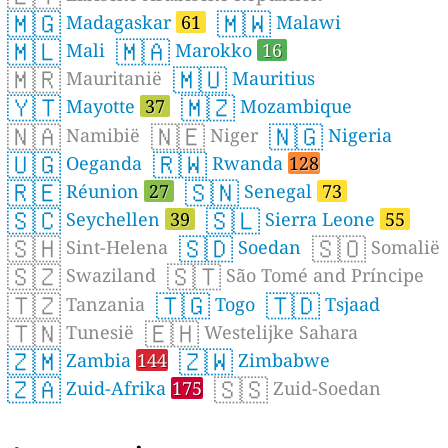
🇲🇬
🇲🇼
Madagaskar
61
Malawi
🇲🇱
🇲🇦
Mali
Marokko
16
🇲🇷
🇲🇺
Mauritanië
Mauritius
🇾🇹
🇲🇿
Mayotte
37
Mozambique
🇳🇦
🇳🇪
🇳🇬
Namibië
Niger
Nigeria
🇺🇬
🇷🇼
Oeganda
Rwanda
128
🇷🇪
🇸🇳
Réunion
27
Senegal
73
🇸🇨
🇸🇱
Seychellen
39
Sierra Leone
55
🇸🇭
🇸🇩
🇸🇴
Sint-Helena
Soedan
Somalië
🇸🇿
🇸🇹
Swaziland
São Tomé and Príncipe
🇹🇿
🇹🇬
🇹🇩
Tanzania
Togo
Tsjaad
🇹🇳
🇪🇭
Tunesië
Westelijke Sahara
🇿🇲
🇿🇼
Zambia
144
Zimbabwe
🇿🇦
🇸🇸
Zuid-Afrika
175
Zuid-Soedan