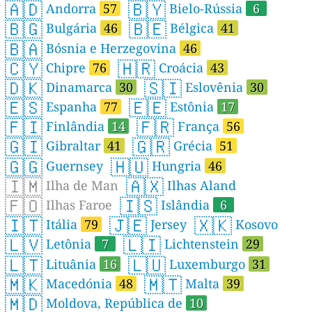
🇦🇩
🇧🇾
Andorra
57
Bielo-Rússia
6
🇧🇬
🇧🇪
Bulgária
46
Bélgica
41
🇧🇦
Bósnia e Herzegovina
46
🇨🇾
🇭🇷
Chipre
76
Croácia
43
🇩🇰
🇸🇮
Dinamarca
30
Eslovênia
30
🇪🇸
🇪🇪
Espanha
77
Estônia
17
🇫🇮
🇫🇷
Finlândia
14
França
56
🇬🇮
🇬🇷
Gibraltar
41
Grécia
51
🇬🇬
🇭🇺
Guernsey
Hungria
46
🇮🇲
🇦🇽
Ilha de Man
Ilhas Aland
🇫🇴
🇮🇸
Ilhas Faroe
Islândia
6
🇮🇹
🇯🇪
🇽🇰
Itália
79
Jersey
Kosovo
🇱🇻
🇱🇮
Letônia
7
Lichtenstein
29
🇱🇹
🇱🇺
Lituânia
16
Luxemburgo
31
🇲🇰
🇲🇹
Macedónia
48
Malta
39
🇲🇩
Moldova, República de
10