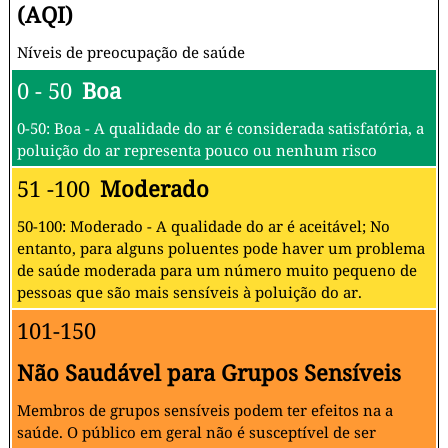
(AQI)
Níveis de preocupação de saúde
0 - 50
Boa
0-50: Boa - A qualidade do ar é considerada satisfatória, a
poluição do ar representa pouco ou nenhum risco
51 -100
Moderado
50-100: Moderado - A qualidade do ar é aceitável; No
entanto, para alguns poluentes pode haver um problema
de saúde moderada para um número muito pequeno de
pessoas que são mais sensíveis à poluição do ar.
101-150
Não Saudável para Grupos Sensíveis
Membros de grupos sensíveis podem ter efeitos na a
saúde. O público em geral não é susceptível de ser