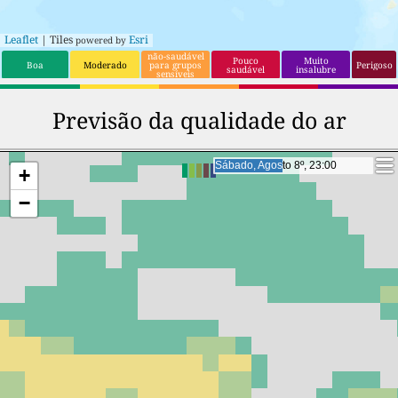
Leaflet
| Tiles
Esri
powered by
não-saudável
Pouco
Muito
Boa
Moderado
para grupos
Perigoso
saudável
insalubre
sensíveis
Previsão da qualidade do ar
Domingo, Agosto 9º, 18:00
Domingo, Agosto 9º, 18:00
+
−