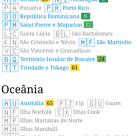
🇵🇦
🇵🇷
Panamá
Porto Rico
🇩🇴
República Dominicana
8
🇵🇲
Saint Pierre e Miquelon
12
🇱🇨
🇧🇱
Santa Lúcia
São Bartolomeu
🇰🇳
🇲🇫
São Cristóvão e Névis
São Martinho
🇻🇨
São Vincente e Granadinas
🇧🇶
Território Insular de Bonaire
24
🇹🇹
Trindade e Tobago
61
Oceânia
🇦🇺
🇫🇯
🇬🇺
Austrália
65
Fiji
Guam
🇳🇫
🇨🇰
Ilha Norfolk
Ilhas Cook
🇲🇵
Ilhas Marianas do Norte
🇲🇭
Ilhas Marshall