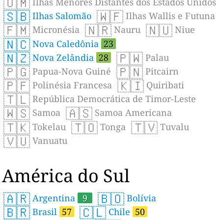
🇺🇲
Ilhas Menores Distantes dos Estados Unidos
🇸🇧
🇼🇫
Ilhas Salomão
Ilhas Wallis e Futuna
🇫🇲
🇳🇷
🇳🇺
Micronésia
Nauru
Niue
🇳🇨
Nova Caledônia
23
🇳🇿
🇵🇼
Nova Zelândia
28
Palau
🇵🇬
🇵🇳
Papua-Nova Guiné
Pitcairn
🇵🇫
🇰🇮
Polinésia Francesa
Quiribati
🇹🇱
República Democrática de Timor-Leste
🇼🇸
🇦🇸
Samoa
Samoa Americana
🇹🇰
🇹🇴
🇹🇻
Tokelau
Tonga
Tuvalu
🇻🇺
Vanuatu
América do Sul
🇦🇷
🇧🇴
Argentina
9
Bolívia
🇧🇷
🇨🇱
Brasil
57
Chile
50