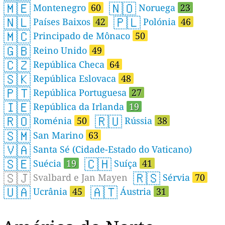
🇲🇪
🇳🇴
Montenegro
60
Noruega
23
🇳🇱
🇵🇱
Países Baixos
42
Polónia
46
🇲🇨
Principado de Mônaco
50
🇬🇧
Reino Unido
49
🇨🇿
República Checa
64
🇸🇰
República Eslovaca
48
🇵🇹
República Portuguesa
27
🇮🇪
República da Irlanda
19
🇷🇴
🇷🇺
Roménia
50
Rússia
38
🇸🇲
San Marino
63
🇻🇦
Santa Sé (Cidade-Estado do Vaticano)
🇸🇪
🇨🇭
Suécia
19
Suíça
41
🇸🇯
🇷🇸
Svalbard e Jan Mayen
Sérvia
70
🇺🇦
🇦🇹
Ucrânia
45
Áustria
31