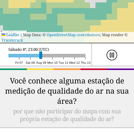
100 km
Leaflet
|
Map Data: ©
OpenStreetMap contributors
; Map render ©
50 mi
Tracestrack
Domingo 9º, 18:00 (UTC)
Fri 07
Sat 08
Aug 09
Mon 10
Tue 11
Wed 12
Thu 13
Você conhece alguma estação de
medição de qualidade do ar na sua
área?
por que não participar do mapa com sua
própria estação de qualidade do ar?