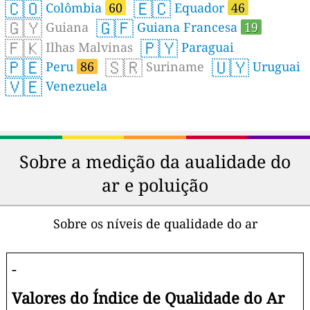
🇨🇴
🇪🇨
Colômbia
60
Equador
46
🇬🇾
🇬🇫
Guiana
Guiana Francesa
19
🇫🇰
🇵🇾
Ilhas Malvinas
Paraguai
🇵🇪
🇸🇷
🇺🇾
Peru
86
Suriname
Uruguai
🇻🇪
Venezuela
Sobre a medição da aualidade do
ar e poluição
Sobre os níveis de qualidade do ar
-
Valores do Índice de Qualidade do Ar