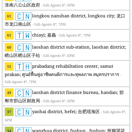
淮南八公山区政府
- Sáb Agosto 8º, 6PM
🇨🇳
longkou nanshan district, longkou city; 龙口
61
市龙口南山区
- Sáb Agosto 8º, 7PM
🇹🇼
chiayi; 嘉義
61
- Sáb Agosto 8º, 7PM
🇨🇳
laoshan district sub-station, laoshan district;
60
崂山区崂山区子站
- Sáb Agosto 8º, 6PM
🇹🇭
prabadang rehabiltation center, samut
55
prakan; ศูนย์ฟื้นฟูอาชีพคนพิการและทุพลภาพ สมุทรปราการ
-
Sáb Agosto 8º, 7PM
🇨🇳
laoshan district finance bureau, handan; 邯
49
郸市邯山区财政局
- Sáb Agosto 8º, 6PM
🇨🇳
yaohai district, hefei; 合肥瑶海区
37
- Sáb Agosto 8º,
6PM
🇨🇳
wanghua district, fushun , fushun; 抚顺望花
34