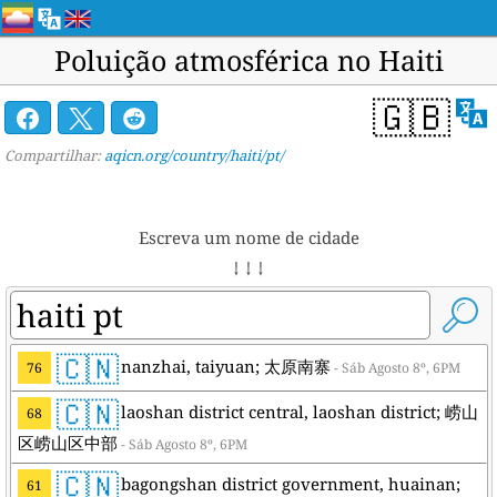
Poluição atmosférica no Haiti
🇬🇧
Compartilhar:
aqicn.org/country/haiti/pt/
Escreva um nome de cidade
↓ ↓ ↓
🇨🇳
nanzhai, taiyuan; 太原南寨
76
- Sáb Agosto 8º, 6PM
🇨🇳
laoshan district central, laoshan district; 崂山
68
区崂山区中部
- Sáb Agosto 8º, 6PM
🇨🇳
bagongshan district government, huainan;
61