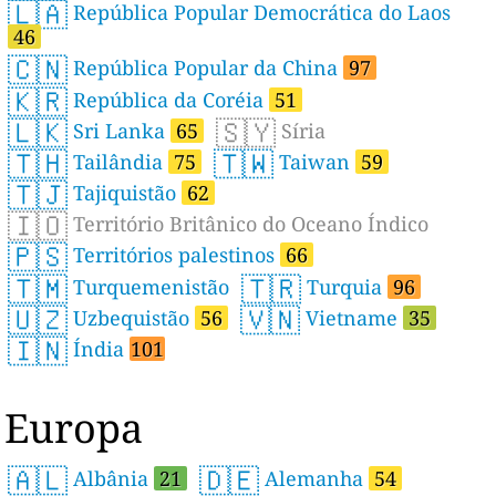
🇱🇦
República Popular Democrática do Laos
46
🇨🇳
República Popular da China
97
🇰🇷
República da Coréia
51
🇱🇰
🇸🇾
Sri Lanka
65
Síria
🇹🇭
🇹🇼
Tailândia
75
Taiwan
59
🇹🇯
Tajiquistão
62
🇮🇴
Território Britânico do Oceano Índico
🇵🇸
Territórios palestinos
66
🇹🇲
🇹🇷
Turquemenistão
Turquia
96
🇺🇿
🇻🇳
Uzbequistão
56
Vietname
35
🇮🇳
Índia
101
Europa
🇦🇱
🇩🇪
Albânia
21
Alemanha
54