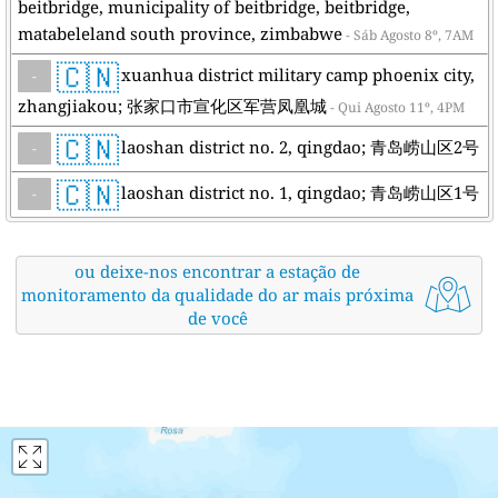
beitbridge, municipality of beitbridge, beitbridge,
matabeleland south province, zimbabwe
- Sáb Agosto 8º, 7AM
🇨🇳
xuanhua district military camp phoenix city,
-
zhangjiakou; 张家口市宣化区军营凤凰城
- Qui Agosto 11º, 4PM
🇨🇳
laoshan district no. 2, qingdao; 青岛崂山区2号
-
🇨🇳
laoshan district no. 1, qingdao; 青岛崂山区1号
-
ou deixe-nos encontrar a estação de
monitoramento da qualidade do ar mais próxima
de você