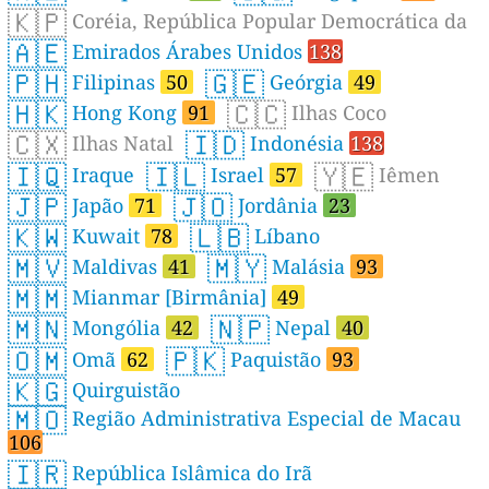
🇰🇵
Coréia, República Popular Democrática da
🇦🇪
Emirados Árabes Unidos
138
🇵🇭
🇬🇪
Filipinas
50
Geórgia
49
🇭🇰
🇨🇨
Hong Kong
91
Ilhas Coco
🇨🇽
🇮🇩
Ilhas Natal
Indonésia
138
🇮🇶
🇮🇱
🇾🇪
Iraque
Israel
57
Iêmen
🇯🇵
🇯🇴
Japão
71
Jordânia
23
🇰🇼
🇱🇧
Kuwait
78
Líbano
🇲🇻
🇲🇾
Maldivas
41
Malásia
93
🇲🇲
Mianmar [Birmânia]
49
🇲🇳
🇳🇵
Mongólia
42
Nepal
40
🇴🇲
🇵🇰
Omã
62
Paquistão
93
🇰🇬
Quirguistão
🇲🇴
Região Administrativa Especial de Macau
106
🇮🇷
República Islâmica do Irã