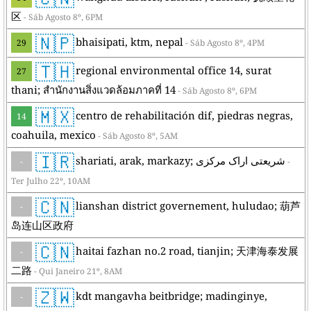
区
- Sáb Agosto 8º, 6PM
🇳🇵
bhaisipati, ktm, nepal
29
- Sáb Agosto 8º, 4PM
🇹🇭
regional environmental office 14, surat
27
thani; สำนักงานสิ่งแวดล้อมภาคที่ 14
- Sáb Agosto 8º, 6PM
🇲🇽
centro de rehabilitación dif, piedras negras,
14
coahuila, mexico
- Sáb Agosto 8º, 5AM
🇮🇷
shariati, arak, markazy; شریعتی اراک مركزی
-
-
Ter Julho 22º, 10AM
🇨🇳
lianshan district governement, huludao; 葫芦
-
岛连山区政府
🇨🇳
haitai fazhan no.2 road, tianjin; 天津海泰发展
-
二路
- Qui Janeiro 21º, 8AM
🇿🇼
kdt mangavha beitbridge; madinginye,
-