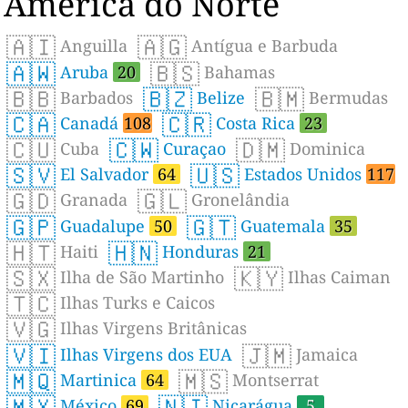
América do Norte
🇦🇮
🇦🇬
Anguilla
Antígua e Barbuda
🇦🇼
🇧🇸
Aruba
20
Bahamas
🇧🇧
🇧🇿
🇧🇲
Barbados
Belize
Bermudas
🇨🇦
🇨🇷
Canadá
108
Costa Rica
23
🇨🇺
🇨🇼
🇩🇲
Cuba
Curaçao
Dominica
🇸🇻
🇺🇸
El Salvador
64
Estados Unidos
117
🇬🇩
🇬🇱
Granada
Gronelândia
🇬🇵
🇬🇹
Guadalupe
50
Guatemala
35
🇭🇹
🇭🇳
Haiti
Honduras
21
🇸🇽
🇰🇾
Ilha de São Martinho
Ilhas Caiman
🇹🇨
Ilhas Turks e Caicos
🇻🇬
Ilhas Virgens Britânicas
🇻🇮
🇯🇲
Ilhas Virgens dos EUA
Jamaica
🇲🇶
🇲🇸
Martinica
64
Montserrat
🇲🇽
🇳🇮
México
69
Nicarágua
5