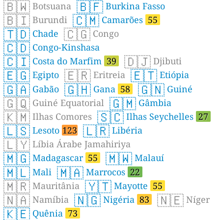
🇧🇼
🇧🇫
Botsuana
Burkina Fasso
🇧🇮
🇨🇲
Burundi
Camarões
55
🇹🇩
🇨🇬
Chade
Congo
🇨🇩
Congo-Kinshasa
🇨🇮
🇩🇯
Costa do Marfim
39
Djibuti
🇪🇬
🇪🇷
🇪🇹
Egipto
Eritreia
Etiópia
🇬🇦
🇬🇭
🇬🇳
Gabão
Gana
58
Guiné
🇬🇶
🇬🇲
Guiné Equatorial
Gâmbia
🇰🇲
🇸🇨
Ilhas Comores
Ilhas Seychelles
27
🇱🇸
🇱🇷
Lesoto
123
Libéria
🇱🇾
Líbia Árabe Jamahiriya
🇲🇬
🇲🇼
Madagascar
55
Malauí
🇲🇱
🇲🇦
Mali
Marrocos
22
🇲🇷
🇾🇹
Mauritânia
Mayotte
55
🇳🇦
🇳🇬
🇳🇪
Namíbia
Nigéria
83
Níger
🇰🇪
Quênia
73