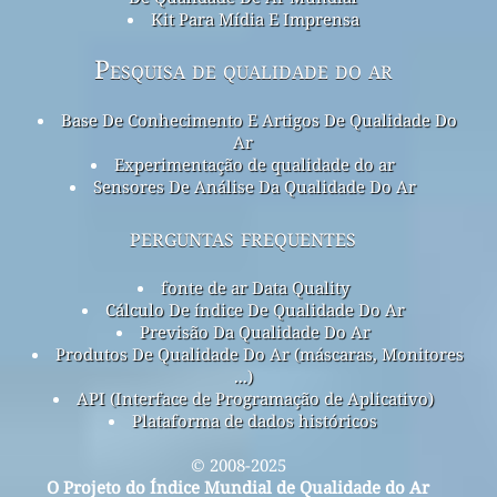
Kit Para Mídia E Imprensa
Pesquisa de qualidade do ar
Base De Conhecimento E Artigos De Qualidade Do
Ar
Experimentação de qualidade do ar
Sensores De Análise Da Qualidade Do Ar
perguntas frequentes
fonte de ar Data Quality
Cálculo De índice De Qualidade Do Ar
Previsão Da Qualidade Do Ar
Produtos De Qualidade Do Ar (máscaras, Monitores
...)
API (Interface de Programação de Aplicativo)
Plataforma de dados históricos
© 2008-2025
O Projeto do Índice Mundial de Qualidade do Ar