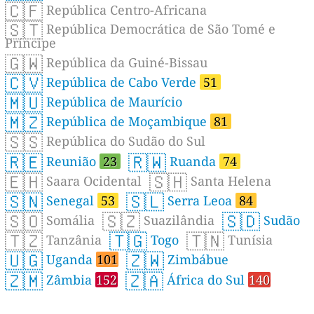
🇨🇫
República Centro-Africana
🇸🇹
República Democrática de São Tomé e
Príncipe
🇬🇼
República da Guiné-Bissau
🇨🇻
República de Cabo Verde
51
🇲🇺
República de Maurício
🇲🇿
República de Moçambique
81
🇸🇸
República do Sudão do Sul
🇷🇪
🇷🇼
Reunião
23
Ruanda
74
🇪🇭
🇸🇭
Saara Ocidental
Santa Helena
🇸🇳
🇸🇱
Senegal
53
Serra Leoa
84
🇸🇴
🇸🇿
🇸🇩
Somália
Suazilândia
Sudão
🇹🇿
🇹🇬
🇹🇳
Tanzânia
Togo
Tunísia
🇺🇬
🇿🇼
Uganda
101
Zimbábue
🇿🇲
🇿🇦
Zâmbia
152
África do Sul
140