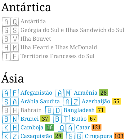
Antártica
🇦🇶
Antártida
🇬🇸
Geórgia do Sul e Ilhas Sandwich do Sul
🇧🇻
Ilha Bouvet
🇭🇲
Ilha Heard e Ilhas McDonald
🇹🇫
Territórios Franceses do Sul
Ásia
🇦🇫
🇦🇲
Afeganistão
Armênia
28
🇸🇦
🇦🇿
Arábia Saudita
Azerbaijão
55
🇧🇭
🇧🇩
Bahrain
Bangladesh
71
🇧🇳
🇧🇹
Brunei
37
Butão
67
🇰🇭
🇶🇦
Camboja
16
Catar
121
🇰🇿
🇸🇬
Cazaquistão
28
Cingapura
103