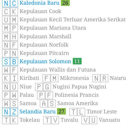
🇳🇨
Kaledonia Baru
26
🇨🇰
Kepulauan Cook
🇺🇲
Kepulauan Kecil Terluar Amerika Serikat
🇲🇵
Kepulauan Mariana Utara
🇲🇭
Kepulauan Marshall
🇳🇫
Kepulauan Norfolk
🇵🇳
Kepulauan Pitcairn
🇸🇧
Kepulauan Solomon
11
🇼🇫
Kepulauan Wallis dan Futuna
🇰🇮
🇫🇲
🇳🇷
Kiribati
Mikronesia
Nauru
🇳🇺
🇵🇬
Niue
Nugini Papua Nugini
🇵🇼
🇵🇫
Palau
Polinesia Prancis
🇼🇸
🇦🇸
Samoa
Samoa Amerika
🇳🇿
🇹🇱
Selandia Baru
27
Timor Leste
🇹🇰
🇹🇻
🇻🇺
Tokelau
Tuvalu
Vanuatu