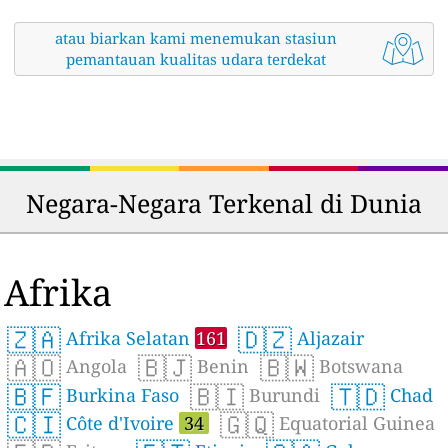
atau biarkan kami menemukan stasiun
pemantauan kualitas udara terdekat
Negara-Negara Terkenal di Dunia
Afrika
🇿🇦
🇩🇿
Afrika Selatan
161
Aljazair
🇦🇴
🇧🇯
🇧🇼
Angola
Benin
Botswana
🇧🇫
🇧🇮
🇹🇩
Burkina Faso
Burundi
Chad
🇨🇮
🇬🇶
Côte d'Ivoire
34
Equatorial Guinea