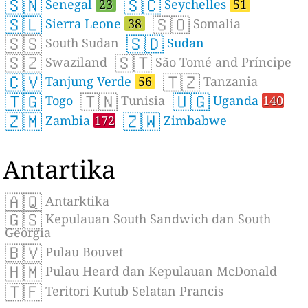
🇸🇳
🇸🇨
Senegal
23
Seychelles
51
🇸🇱
🇸🇴
Sierra Leone
38
Somalia
🇸🇸
🇸🇩
South Sudan
Sudan
🇸🇿
🇸🇹
Swaziland
São Tomé and Príncipe
🇨🇻
🇹🇿
Tanjung Verde
56
Tanzania
🇹🇬
🇹🇳
🇺🇬
Togo
Tunisia
Uganda
140
🇿🇲
🇿🇼
Zambia
172
Zimbabwe
Antartika
🇦🇶
Antarktika
🇬🇸
Kepulauan South Sandwich dan South
Georgia
🇧🇻
Pulau Bouvet
🇭🇲
Pulau Heard dan Kepulauan McDonald
🇹🇫
Teritori Kutub Selatan Prancis