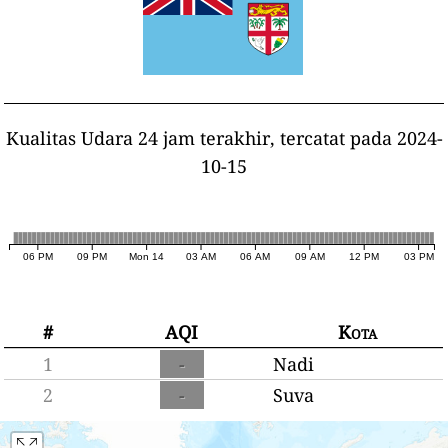
Kualitas Udara 24 jam terakhir, tercatat pada 2024-
10-15
06 PM
09 PM
Mon 14
03 AM
06 AM
09 AM
12 PM
03 PM
#
AQI
Kota
1
-
Nadi
2
-
Suva