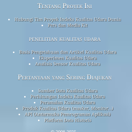
Tentang Proyek Ini
Hubungi Tim Proyek Indeks Kualitas Udara Dunia
Pers dan Media Kit
penelitian kualitas udara
Basis Pengetahuan dan Artikel Kualitas Udara
Eksperimen Kualitas Udara
Analisis Sensor Kualitas Udara
Pertanyaan yang Sering Diajukan
Sumber Data Kualitas Udara
Perhitungan Indeks Kualitas Udara
Peramalan Kualitas Udara
Produk Kualitas Udara (masker, Monitor…)
API (Antarmuka Pemrograman Aplikasi)
Platform Data Historis
© 2008-2025