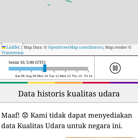
10000 km
Leaflet
|
Map Data: ©
OpenStreetMap contributors
; Map render ©
5000 mi
Tracestrack
Selasa 11, 0:00 (UTC)
Sat 08
Aug 09
Mon 10
Tue 11
Wed 12
Thu 13
Fri 14
Data historis kualitas udara
Maaf! 😟 Kami tidak dapat menyediakan
data Kualitas Udara untuk negara ini.