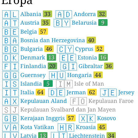
🇦🇱
🇦🇩
Albania
33
Andorra
32
🇦🇹
🇧🇾
Austria
35
Belarusia
9
🇧🇪
Belgia
57
🇧🇦
Bosnia dan Herzegovina
40
🇧🇬
🇨🇾
Bulgaria
46
Cyprus
52
🇩🇰
🇪🇪
Denmark
13
Estonia
16
🇫🇮
🇬🇮
Finlandia
20
Gibraltar
36
🇬🇬
🇭🇺
Guernsey
Hongaria
44
🇮🇸
🇮🇲
Islandia
5
Isle of Man
🇮🇹
🇩🇪
🇯🇪
Italia
64
Jerman
62
Jersey
🇦🇽
🇫🇴
Kepulauan Aland
Kepulauan Faroe
🇸🇯
Kepulauan Svalbard dan Jan Mayen
🇬🇧
🇽🇰
Kerajaan Inggris
57
Kosovo
🇻🇦
🇭🇷
Kota Vatikan
Kroasia
45
🇱🇻
🇱🇮
Latvia
13
Liechtenstein
34