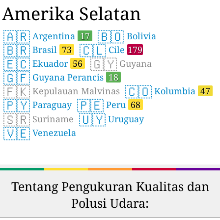
Amerika Selatan
🇦🇷
🇧🇴
Argentina
17
Bolivia
🇧🇷
🇨🇱
Brasil
73
Cile
179
🇪🇨
🇬🇾
Ekuador
56
Guyana
🇬🇫
Guyana Perancis
18
🇫🇰
🇨🇴
Kepulauan Malvinas
Kolumbia
47
🇵🇾
🇵🇪
Paraguay
Peru
68
🇸🇷
🇺🇾
Suriname
Uruguay
🇻🇪
Venezuela
Tentang Pengukuran Kualitas dan
Polusi Udara: