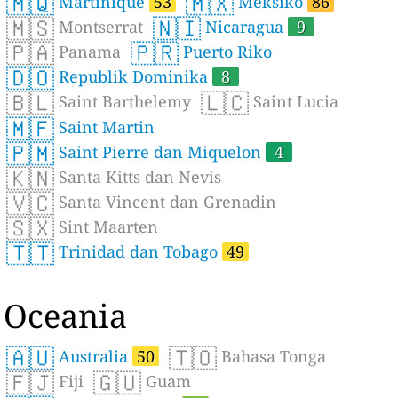
🇲🇶
🇲🇽
Martinique
53
Meksiko
86
🇲🇸
🇳🇮
Montserrat
Nicaragua
9
🇵🇦
🇵🇷
Panama
Puerto Riko
🇩🇴
Republik Dominika
8
🇧🇱
🇱🇨
Saint Barthelemy
Saint Lucia
🇲🇫
Saint Martin
🇵🇲
Saint Pierre dan Miquelon
4
🇰🇳
Santa Kitts dan Nevis
🇻🇨
Santa Vincent dan Grenadin
🇸🇽
Sint Maarten
🇹🇹
Trinidad dan Tobago
49
Oceania
🇦🇺
🇹🇴
Australia
50
Bahasa Tonga
🇫🇯
🇬🇺
Fiji
Guam