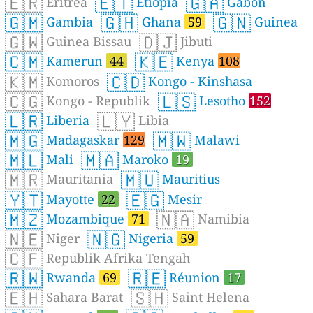
🇪🇷
🇪🇹
🇬🇦
Eritrea
Etiopia
Gabon
🇬🇲
🇬🇭
🇬🇳
Gambia
Ghana
59
Guinea
🇬🇼
🇩🇯
Guinea Bissau
Jibuti
🇨🇲
🇰🇪
Kamerun
44
Kenya
108
🇰🇲
🇨🇩
Komoros
Kongo - Kinshasa
🇨🇬
🇱🇸
Kongo - Republik
Lesotho
152
🇱🇷
🇱🇾
Liberia
Libia
🇲🇬
🇲🇼
Madagaskar
129
Malawi
🇲🇱
🇲🇦
Mali
Maroko
19
🇲🇷
🇲🇺
Mauritania
Mauritius
🇾🇹
🇪🇬
Mayotte
22
Mesir
🇲🇿
🇳🇦
Mozambique
71
Namibia
🇳🇪
🇳🇬
Niger
Nigeria
59
🇨🇫
Republik Afrika Tengah
🇷🇼
🇷🇪
Rwanda
69
Réunion
17
🇪🇭
🇸🇭
Sahara Barat
Saint Helena