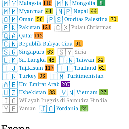
🇲🇾
🇲🇳
Malaysia
116
Mongolia
8
🇲🇲
🇳🇵
Myanmar
41
Nepal
44
🇴🇲
🇵🇸
Oman
56
Otoritas Palestina
70
🇵🇰
🇨🇽
Pakistan
121
Pulau Christmas
🇶🇦
Qatar
112
🇨🇳
Republik Rakyat Cina
91
🇸🇬
🇸🇾
Singapura
63
Siria
🇱🇰
🇹🇼
Sri Langka
48
Taiwan
54
🇹🇯
🇹🇭
Tajikistan
117
Thailand
62
🇹🇷
🇹🇲
Turkey
95
Turkimenistan
🇦🇪
Uni Emirat Arab
207
🇺🇿
🇻🇳
Usbekistan
88
Vietnam
27
🇮🇴
Wilayah Inggris di Samudra Hindia
🇾🇪
🇯🇴
Yaman
Yordania
24
Eropa