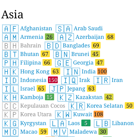
Asia
🇦🇫
🇸🇦
Afghanistan
Arab Saudi
🇦🇲
🇦🇿
Armenia
26
Azerbaijan
68
🇧🇭
🇧🇩
Bahrain
Banglades
69
🇧🇹
🇧🇳
Bhutan
67
Brunei
45
🇵🇭
🇬🇪
Filipina
66
Georgia
47
🇭🇰
🇮🇳
Hong Kong
63
India
100
🇮🇩
🇮🇶
🇮🇷
Indonesia
150
Irak
Iran
🇮🇱
🇯🇵
Israel
65
Jepang
63
🇰🇭
🇰🇿
Kamboja
15
Kazakstan
42
🇨🇨
🇰🇷
Kepulauan Cocos
Korea Selatan
50
🇰🇵
🇰🇼
Korea Utara
Kuwait
108
🇰🇬
🇱🇦
🇱🇧
Kyrgystan
Laos
5
Libanon
🇲🇴
🇲🇻
Macao
59
Maladewa
30