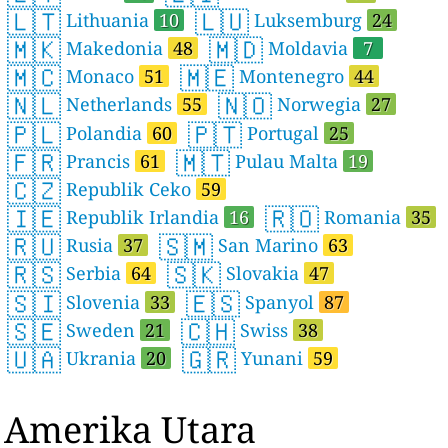
🇱🇹
🇱🇺
Lithuania
10
Luksemburg
24
🇲🇰
🇲🇩
Makedonia
48
Moldavia
7
🇲🇨
🇲🇪
Monaco
51
Montenegro
44
🇳🇱
🇳🇴
Netherlands
55
Norwegia
27
🇵🇱
🇵🇹
Polandia
60
Portugal
25
🇫🇷
🇲🇹
Prancis
61
Pulau Malta
19
🇨🇿
Republik Ceko
59
🇮🇪
🇷🇴
Republik Irlandia
16
Romania
35
🇷🇺
🇸🇲
Rusia
37
San Marino
63
🇷🇸
🇸🇰
Serbia
64
Slovakia
47
🇸🇮
🇪🇸
Slovenia
33
Spanyol
87
🇸🇪
🇨🇭
Sweden
21
Swiss
38
🇺🇦
🇬🇷
Ukrania
20
Yunani
59
Amerika Utara