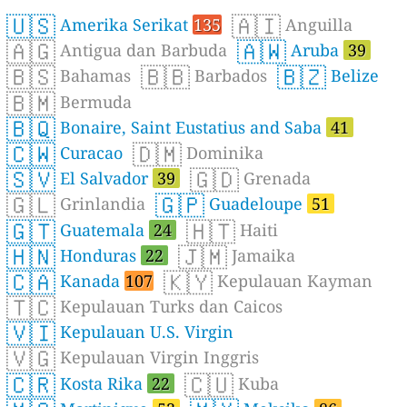
🇺🇸
🇦🇮
Amerika Serikat
135
Anguilla
🇦🇬
🇦🇼
Antigua dan Barbuda
Aruba
39
🇧🇸
🇧🇧
🇧🇿
Bahamas
Barbados
Belize
🇧🇲
Bermuda
🇧🇶
Bonaire, Saint Eustatius and Saba
41
🇨🇼
🇩🇲
Curacao
Dominika
🇸🇻
🇬🇩
El Salvador
39
Grenada
🇬🇱
🇬🇵
Grinlandia
Guadeloupe
51
🇬🇹
🇭🇹
Guatemala
24
Haiti
🇭🇳
🇯🇲
Honduras
22
Jamaika
🇨🇦
🇰🇾
Kanada
107
Kepulauan Kayman
🇹🇨
Kepulauan Turks dan Caicos
🇻🇮
Kepulauan U.S. Virgin
🇻🇬
Kepulauan Virgin Inggris
🇨🇷
🇨🇺
Kosta Rika
22
Kuba