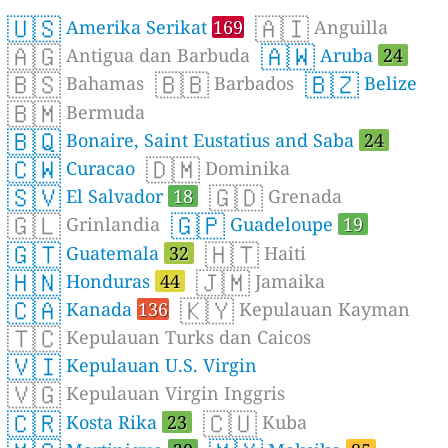
🇺🇸
🇦🇮
Amerika Serikat
169
Anguilla
🇦🇬
🇦🇼
Antigua dan Barbuda
Aruba
24
🇧🇸
🇧🇧
🇧🇿
Bahamas
Barbados
Belize
🇧🇲
Bermuda
🇧🇶
Bonaire, Saint Eustatius and Saba
24
🇨🇼
🇩🇲
Curacao
Dominika
🇸🇻
🇬🇩
El Salvador
18
Grenada
🇬🇱
🇬🇵
Grinlandia
Guadeloupe
19
🇬🇹
🇭🇹
Guatemala
32
Haiti
🇭🇳
🇯🇲
Honduras
44
Jamaika
🇨🇦
🇰🇾
Kanada
136
Kepulauan Kayman
🇹🇨
Kepulauan Turks dan Caicos
🇻🇮
Kepulauan U.S. Virgin
🇻🇬
Kepulauan Virgin Inggris
🇨🇷
🇨🇺
Kosta Rika
23
Kuba