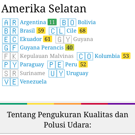
Amerika Selatan
🇦🇷
🇧🇴
Argentina
11
Bolivia
🇧🇷
🇨🇱
Brasil
59
Cile
68
🇪🇨
🇬🇾
Ekuador
61
Guyana
🇬🇫
Guyana Perancis
40
🇫🇰
🇨🇴
Kepulauan Malvinas
Kolumbia
53
🇵🇾
🇵🇪
Paraguay
Peru
52
🇸🇷
🇺🇾
Suriname
Uruguay
🇻🇪
Venezuela
Tentang Pengukuran Kualitas dan
Polusi Udara: