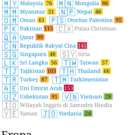
🇲🇾
🇲🇳
Malaysia
76
Mongolia
86
🇲🇲
🇳🇵
Myanmar
51
Nepal
46
🇴🇲
🇵🇸
Oman
61
Otoritas Palestina
95
🇵🇰
🇨🇽
Pakistan
115
Pulau Christmas
🇶🇦
Qatar
99
🇨🇳
Republik Rakyat Cina
145
🇸🇬
🇸🇾
Singapura
48
Siria
🇱🇰
🇹🇼
Sri Langka
56
Taiwan
57
🇹🇯
🇹🇭
Tajikistan
103
Thailand
66
🇹🇷
🇹🇲
Turkey
87
Turkimenistan
🇦🇪
Uni Emirat Arab
153
🇺🇿
🇻🇳
Usbekistan
91
Vietnam
28
🇮🇴
Wilayah Inggris di Samudra Hindia
🇾🇪
🇯🇴
Yaman
Yordania
24
Eropa