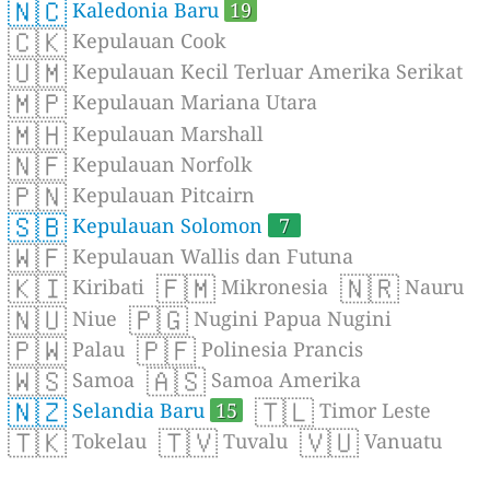
🇳🇨
Kaledonia Baru
19
🇨🇰
Kepulauan Cook
🇺🇲
Kepulauan Kecil Terluar Amerika Serikat
🇲🇵
Kepulauan Mariana Utara
🇲🇭
Kepulauan Marshall
🇳🇫
Kepulauan Norfolk
🇵🇳
Kepulauan Pitcairn
🇸🇧
Kepulauan Solomon
7
🇼🇫
Kepulauan Wallis dan Futuna
🇰🇮
🇫🇲
🇳🇷
Kiribati
Mikronesia
Nauru
🇳🇺
🇵🇬
Niue
Nugini Papua Nugini
🇵🇼
🇵🇫
Palau
Polinesia Prancis
🇼🇸
🇦🇸
Samoa
Samoa Amerika
🇳🇿
🇹🇱
Selandia Baru
15
Timor Leste
🇹🇰
🇹🇻
🇻🇺
Tokelau
Tuvalu
Vanuatu