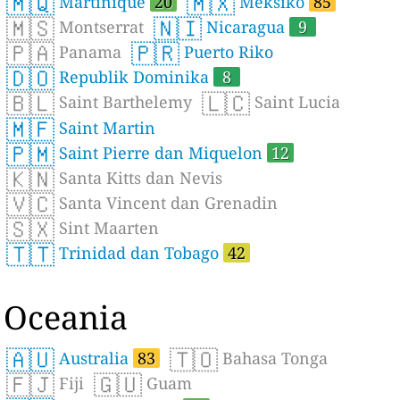
🇲🇶
🇲🇽
Martinique
20
Meksiko
85
🇲🇸
🇳🇮
Montserrat
Nicaragua
9
🇵🇦
🇵🇷
Panama
Puerto Riko
🇩🇴
Republik Dominika
8
🇧🇱
🇱🇨
Saint Barthelemy
Saint Lucia
🇲🇫
Saint Martin
🇵🇲
Saint Pierre dan Miquelon
12
🇰🇳
Santa Kitts dan Nevis
🇻🇨
Santa Vincent dan Grenadin
🇸🇽
Sint Maarten
🇹🇹
Trinidad dan Tobago
42
Oceania
🇦🇺
🇹🇴
Australia
83
Bahasa Tonga
🇫🇯
🇬🇺
Fiji
Guam