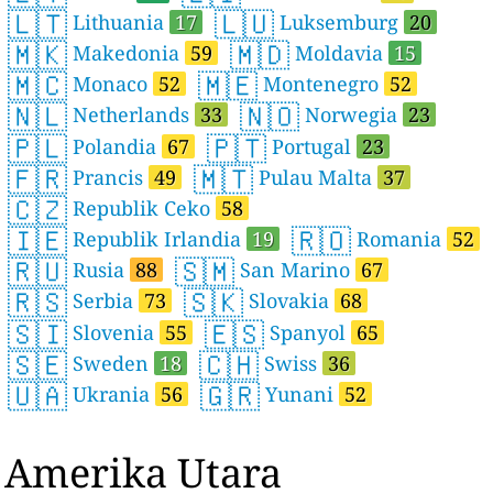
🇱🇹
🇱🇺
Lithuania
17
Luksemburg
20
🇲🇰
🇲🇩
Makedonia
59
Moldavia
15
🇲🇨
🇲🇪
Monaco
52
Montenegro
52
🇳🇱
🇳🇴
Netherlands
33
Norwegia
23
🇵🇱
🇵🇹
Polandia
67
Portugal
23
🇫🇷
🇲🇹
Prancis
49
Pulau Malta
37
🇨🇿
Republik Ceko
58
🇮🇪
🇷🇴
Republik Irlandia
19
Romania
52
🇷🇺
🇸🇲
Rusia
88
San Marino
67
🇷🇸
🇸🇰
Serbia
73
Slovakia
68
🇸🇮
🇪🇸
Slovenia
55
Spanyol
65
🇸🇪
🇨🇭
Sweden
18
Swiss
36
🇺🇦
🇬🇷
Ukrania
56
Yunani
52
Amerika Utara