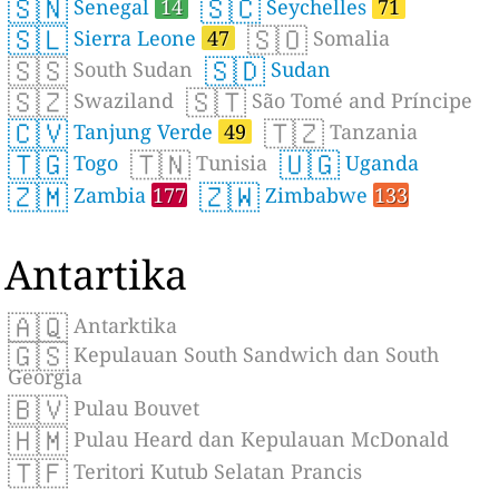
🇸🇳
🇸🇨
Senegal
14
Seychelles
71
🇸🇱
🇸🇴
Sierra Leone
47
Somalia
🇸🇸
🇸🇩
South Sudan
Sudan
🇸🇿
🇸🇹
Swaziland
São Tomé and Príncipe
🇨🇻
🇹🇿
Tanjung Verde
49
Tanzania
🇹🇬
🇹🇳
🇺🇬
Togo
Tunisia
Uganda
🇿🇲
🇿🇼
Zambia
177
Zimbabwe
133
Antartika
🇦🇶
Antarktika
🇬🇸
Kepulauan South Sandwich dan South
Georgia
🇧🇻
Pulau Bouvet
🇭🇲
Pulau Heard dan Kepulauan McDonald
🇹🇫
Teritori Kutub Selatan Prancis