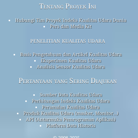
Tentang Proyek Ini
Hubungi Tim Proyek Indeks Kualitas Udara Dunia
Pers dan Media Kit
penelitian kualitas udara
Basis Pengetahuan dan Artikel Kualitas Udara
Eksperimen Kualitas Udara
Analisis Sensor Kualitas Udara
Pertanyaan yang Sering Diajukan
Sumber Data Kualitas Udara
Perhitungan Indeks Kualitas Udara
Peramalan Kualitas Udara
Produk Kualitas Udara (masker, Monitor…)
API (Antarmuka Pemrograman Aplikasi)
Platform Data Historis
© 2008-2025