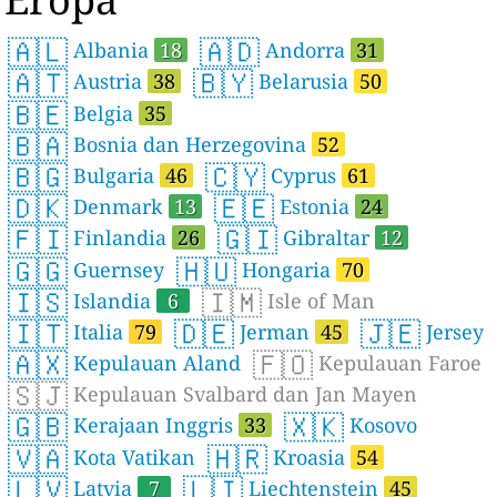
🇦🇱
🇦🇩
Albania
18
Andorra
31
🇦🇹
🇧🇾
Austria
38
Belarusia
50
🇧🇪
Belgia
35
🇧🇦
Bosnia dan Herzegovina
52
🇧🇬
🇨🇾
Bulgaria
46
Cyprus
61
🇩🇰
🇪🇪
Denmark
13
Estonia
24
🇫🇮
🇬🇮
Finlandia
26
Gibraltar
12
🇬🇬
🇭🇺
Guernsey
Hongaria
70
🇮🇸
🇮🇲
Islandia
6
Isle of Man
🇮🇹
🇩🇪
🇯🇪
Italia
79
Jerman
45
Jersey
🇦🇽
🇫🇴
Kepulauan Aland
Kepulauan Faroe
🇸🇯
Kepulauan Svalbard dan Jan Mayen
🇬🇧
🇽🇰
Kerajaan Inggris
33
Kosovo
🇻🇦
🇭🇷
Kota Vatikan
Kroasia
54
🇱🇻
🇱🇮
Latvia
7
Liechtenstein
45