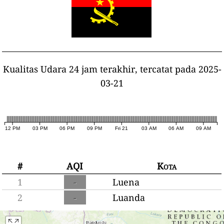
Kualitas Udara 24 jam terakhir, tercatat pada 2025-
03-21
12 PM
03 PM
06 PM
09 PM
Fri 21
03 AM
06 AM
09 AM
#
AQI
Kota
1
-
Luena
2
-
Luanda