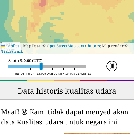
300 km
Leaflet
|
Map Data: ©
OpenStreetMap contributors
; Map render ©
200 mi
Tracestrack
Sabtu 8, 21:00 (UTC)
Thu 06
Fri 07
Sat 08
Aug 09
Mon 10
Tue 11
Wed 12
Data historis kualitas udara
Maaf! 😟 Kami tidak dapat menyediakan
data Kualitas Udara untuk negara ini.