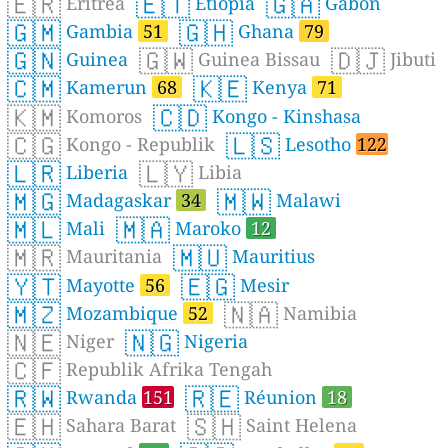
🇪🇷
🇪🇹
🇬🇦
Eritrea
Etiopia
Gabon
🇬🇲
🇬🇭
Gambia
51
Ghana
79
🇬🇳
🇬🇼
🇩🇯
Guinea
Guinea Bissau
Jibuti
🇨🇲
🇰🇪
Kamerun
68
Kenya
71
🇰🇲
🇨🇩
Komoros
Kongo - Kinshasa
🇨🇬
🇱🇸
Kongo - Republik
Lesotho
122
🇱🇷
🇱🇾
Liberia
Libia
🇲🇬
🇲🇼
Madagaskar
34
Malawi
🇲🇱
🇲🇦
Mali
Maroko
12
🇲🇷
🇲🇺
Mauritania
Mauritius
🇾🇹
🇪🇬
Mayotte
56
Mesir
🇲🇿
🇳🇦
Mozambique
52
Namibia
🇳🇪
🇳🇬
Niger
Nigeria
🇨🇫
Republik Afrika Tengah
🇷🇼
🇷🇪
Rwanda
151
Réunion
18
🇪🇭
🇸🇭
Sahara Barat
Saint Helena