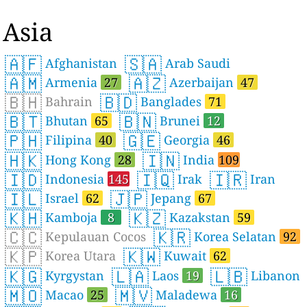
Asia
🇦🇫
🇸🇦
Afghanistan
Arab Saudi
🇦🇲
🇦🇿
Armenia
27
Azerbaijan
47
🇧🇭
🇧🇩
Bahrain
Banglades
71
🇧🇹
🇧🇳
Bhutan
65
Brunei
12
🇵🇭
🇬🇪
Filipina
40
Georgia
46
🇭🇰
🇮🇳
Hong Kong
28
India
109
🇮🇩
🇮🇶
🇮🇷
Indonesia
145
Irak
Iran
🇮🇱
🇯🇵
Israel
62
Jepang
67
🇰🇭
🇰🇿
Kamboja
8
Kazakstan
59
🇨🇨
🇰🇷
Kepulauan Cocos
Korea Selatan
92
🇰🇵
🇰🇼
Korea Utara
Kuwait
62
🇰🇬
🇱🇦
🇱🇧
Kyrgystan
Laos
19
Libanon
🇲🇴
🇲🇻
Macao
25
Maladewa
16