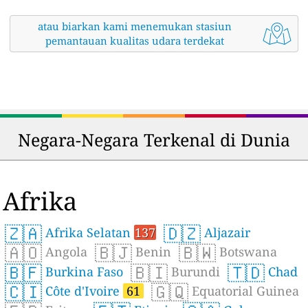
atau biarkan kami menemukan stasiun
pemantauan kualitas udara terdekat
Negara-Negara Terkenal di Dunia
Afrika
🇿🇦
🇩🇿
Afrika Selatan
137
Aljazair
🇦🇴
🇧🇯
🇧🇼
Angola
Benin
Botswana
🇧🇫
🇧🇮
🇹🇩
Burkina Faso
Burundi
Chad
🇨🇮
🇬🇶
Côte d'Ivoire
61
Equatorial Guinea