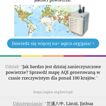
Dowiedz się więcej na
> aqicn.org/gaia/ <
Udział: “
Jak bardzo jest dzisiaj zanieczyszczone
powietrze? Sprawdź mapę AQI generowaną w
czasie rzeczywistym dla ponad 100 krajów.
”
https://aqicn.org/here/pl/
Udostępnianie
: “
兰溪八中, Lánxī, Jinhua