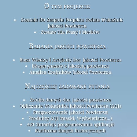
O tym projekcie
Kontakt Do Zespołu Projektu świata Wskaźnik
Jakości Powietrza
Zestaw Dla Prasy I Mediów
Badania jakości powietrza
Baza Wiedzy I Artykuły Dot. Jakości Powietrza
Eksperymenty z jakością powietrza
Analiza Czujników Jakości Powietrza
Najczęściej zadawane pytania
Źródło danych dot. jakości powietrza
Obliczanie Wskaźnika Jakości Powietrza (AQI)
Prognozowanie Jakości Powietrza
Produkty AQI (maski, Wyświetlacze...)
API (interfejs programowania aplikacji)
Platforma danych historycznych