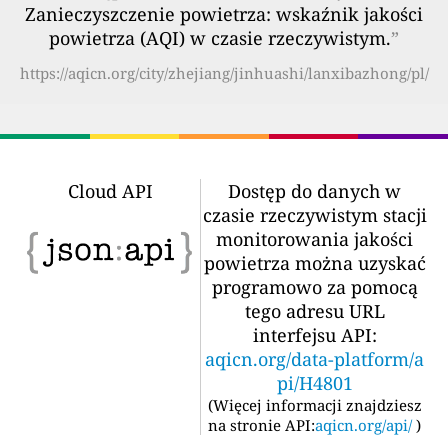
Zanieczyszczenie powietrza: wskaźnik jakości
powietrza (AQI) w czasie rzeczywistym.
”
https://aqicn.org/city/zhejiang/jinhuashi/lanxibazhong/pl/
Cloud API
Dostęp do danych w
czasie rzeczywistym stacji
monitorowania jakości
powietrza można uzyskać
programowo za pomocą
tego adresu URL
interfejsu API:
aqicn.org/data-platform/a
pi/H4801
(
Więcej informacji znajdziesz
na stronie API:
aqicn.org/api/
)