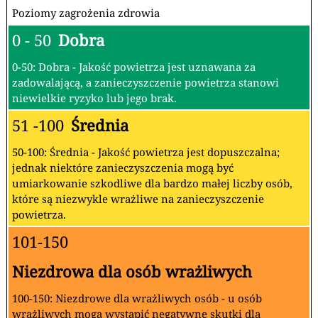
Poziomy zagrożenia zdrowia
0 - 50
Dobra
0-50: Dobra - Jakość powietrza jest uznawana za
zadowalającą, a zanieczyszczenie powietrza stanowi
niewielkie ryzyko lub jego brak.
51 -100
Średnia
50-100: Średnia - Jakość powietrza jest dopuszczalna;
jednak niektóre zanieczyszczenia mogą być
umiarkowanie szkodliwe dla bardzo małej liczby osób,
które są niezwykle wrażliwe na zanieczyszczenie
powietrza.
101-150
Niezdrowa dla osób wrażliwych
100-150: Niezdrowe dla wrażliwych osób - u osób
wrażliwych mogą wystąpić negatywne skutki dla