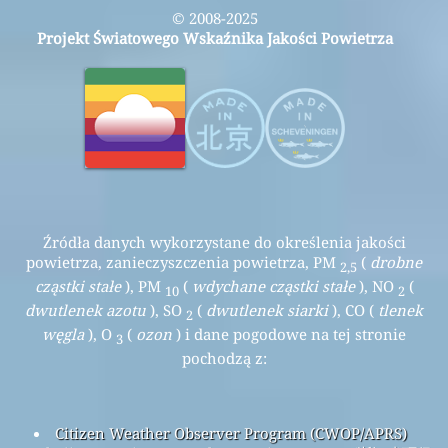
© 2008-2025
Projekt Światowego Wskaźnika Jakości Powietrza
Źródła danych wykorzystane do określenia jakości
powietrza, zanieczyszczenia powietrza, PM
(
drobne
2,5
cząstki stałe
), PM
(
wdychane cząstki stałe
), NO
(
10
2
dwutlenek azotu
), SO
(
dwutlenek siarki
), CO (
tlenek
2
węgla
), O
(
ozon
) i dane pogodowe na tej stronie
3
pochodzą z:
Citizen Weather Observer Program (CWOP/APRS)