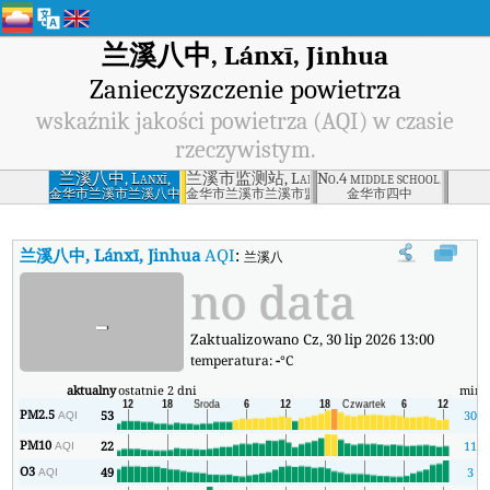
兰溪八中, Lánxī, Jinhua
Zanieczyszczenie powietrza
wskaźnik jakości powietrza (AQI) w czasie
rzeczywistym.
兰溪八中, Lanxī,
兰溪市监测站, Lanxī, Jinhua
No.4 middle school, Jinhua
Jinhua
金华市兰溪市兰溪八中
金华市兰溪市兰溪市监测站
金华市四中
兰溪八中, Lánxī, Jinhua
AQI
:
兰溪八中, Lánxī, Jinhua Wskaźnik Jakości
no data
-
Zaktualizowano Cz, 30 lip 2026 13:00
temperatura:
-
°C
aktualny
ostatnie 2 dni
min
PM2.5
53
30
AQI
PM10
22
11
AQI
O3
49
3
AQI