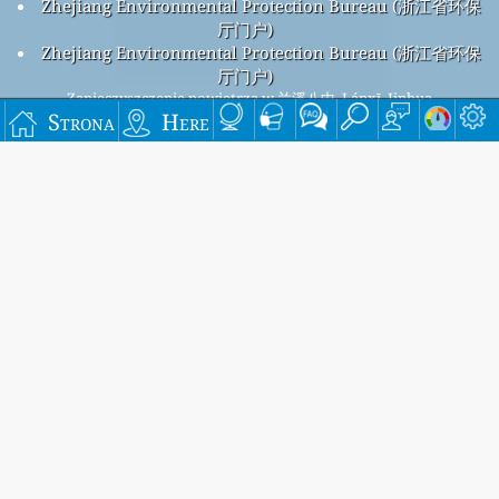
Zhejiang Environmental Protection Bureau (浙江省环保
厅门户)
Zhejiang Environmental Protection Bureau (浙江省环保
厅门户)
Zanieczyszczenie powietrza w 兰溪八中, Lánxī, Jinhua
Strona
Here
Beijing overall air quality index is 53
Beijing PM
(fine particulate matter) AQI is 53 - Beijing PM
2.5
10
(respirable particulate matter) AQI is 22 - Beijing NO
2
(nitrogen dioxide) AQI is 3 - Beijing SO
(sulfur dioxide) AQI is
2
3 - Beijing O
(ozone) AQI is 49 - Beijing CO (carbon monoxide)
3
AQI is 6 -
Zapisz się na naszą bezpłatną comiesięczną listę
mailingową i otrzymuj powiadomienia, gdy będą
dostępne nowe artykuły.
składać
This page has been generated on Monday, Aug 3rd 2026, 13:26 pm CST from jp2n