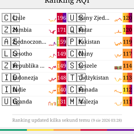
🇨🇱
🇺🇸
196
120
Chile
Stany Zjednoczone
🇿🇲
🇶🇦
171
120
Zambia
Katar
🇦🇪
🇵🇰
159
119
Zjednoczone Emiraty Arabskie
Pakistan
🇱🇸
🇨🇳
149
117
Lesotho
Chiny
🇿🇦
🇸🇨
149
114
Republika Południowej Afryki
Seszele
🇮🇩
🇹🇯
148
113
Indonezja
Tadżykistan
🇮🇳
🇨🇦
140
112
Indie
Kanada
🇺🇬
🇲🇾
131
111
Uganda
Malezja
Ranking updated kilka sekund temu
(9 sie 2026 03:28)