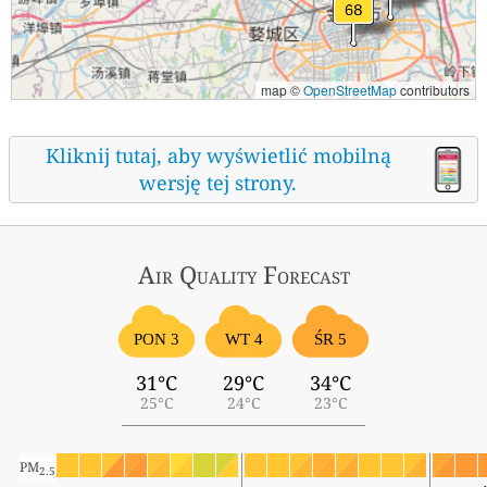
map ©
OpenStreetMap
contributors
Kliknij tutaj, aby wyświetlić mobilną
wersję tej strony.
Air Quality
Forecast
ŚR 5
PON 3
WT 4
31°C
29°C
34°C
25°C
24°C
23°C
PM
2.5