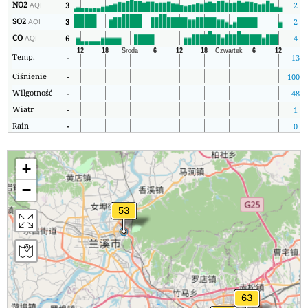
NO2
3
2
AQI
SO2
3
2
AQI
CO
6
4
AQI
Temp.
-
13
Ciśnienie
-
1004
Wilgotność
-
48
Wiatr
-
1
Rain
-
0
+
−