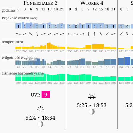
Poniedziałek 3
Wtorek 4
0
3
6
9
12
15
18
21
0
3
6
9
12
15
18
21
0
3
godzina
Prędkość wiatru 
(m/s)
1
1
1
1
1
1
1
1
1
0
1
1
1
1
1
1
1
0
temperatura
25°
26°
26°
25°
26°
31°
27°
26°
25°
24°
24°
28°
29°
29°
26°
25°
24°
23°
2
wilgotność względna
73
70
76
81
78
54
70
71
71
73
81
68
65
71
77
79
84
89
ciśnienie barometryczne
1007
1007
1009
1009
1008
1006
1007
1008
1007
1006
1007
1007
1005
1003
1004
1005
1004
1004
1
9
UVI:
5:25 ~ 18:53
5:2
5:24 ~ 18:54