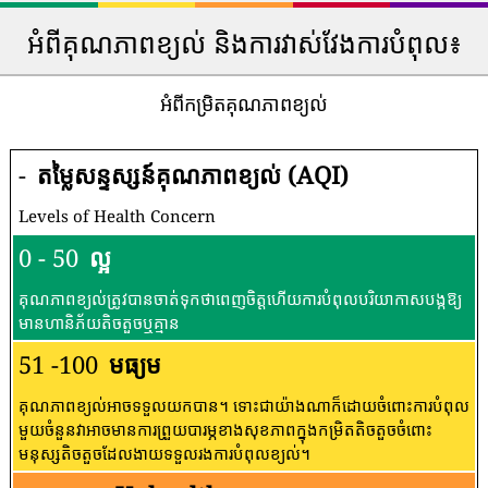
អំពីគុណភាពខ្យល់ និងការវាស់វែងការបំពុល៖
អំពីកម្រិតគុណភាពខ្យល់
-
តម្លៃសន្ទស្សន៍គុណភាពខ្យល់ (AQI)
Levels of Health Concern
0 - 50
ល្អ
គុណភាពខ្យល់ត្រូវបានចាត់ទុកថាពេញចិត្តហើយការបំពុលបរិយាកាសបង្កឱ្យ
មានហានិភ័យតិចតួចឬគ្មាន
51 -100
មធ្យម
គុណភាពខ្យល់អាចទទួលយកបាន។ ទោះជាយ៉ាងណាក៏ដោយចំពោះការបំពុល
មួយចំនួនវាអាចមានការព្រួយបារម្ភខាងសុខភាពក្នុងកម្រិតតិចតួចចំពោះ
មនុស្សតិចតួចដែលងាយទទួលរងការបំពុលខ្យល់។