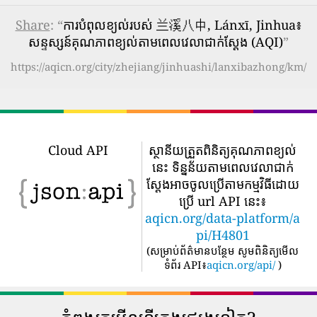
Share
: “
ការបំពុលខ្យល់របស់ 兰溪八中, Lánxī, Jinhua៖
សន្ទស្សន៍គុណភាពខ្យល់តាមពេលវេលាជាក់ស្តែង (AQI)
”
https://aqicn.org/city/zhejiang/jinhuashi/lanxibazhong/km/
Cloud API
ស្ថានីយត្រួតពិនិត្យគុណភាពខ្យល់
នេះ ទិន្នន័យតាមពេលវេលាជាក់
ស្តែងអាចចូលប្រើតាមកម្មវិធីដោយ
ប្រើ url API នេះ៖
aqicn.org/data-platform/a
pi/H4801
(
សម្រាប់ព័ត៌មានបន្ថែម សូមពិនិត្យមើល
ទំព័រ API៖
aqicn.org/api/
)