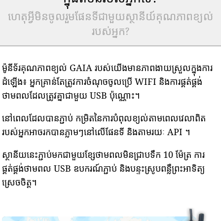
ហេតុអ្វីមិនចូលរួមផែនទីជាមួយស្ថានីយ៍គុណភាពខ្យល់
របស់អ្នក?
ម៉ូនីទ័រគុណភាពខ្យល់ GAIA របស់យើងមានភាពងាយស្រួលក្នុងការ
ដំឡើង៖ អ្នកគ្រាន់តែត្រូវការចំណុចចូលប្រើ WIFI និងការផ្គត់ផ្គង់
ថាមពលដែលត្រូវគ្នាជាមួយ USB ប៉ុណ្ណោះ។
នៅពេលដែលបានភ្ជាប់ កម្រិតនៃការបំពុលខ្យល់តាមពេលវេលាពិត
របស់អ្នកអាចរកបានភ្លាមៗនៅលើផែនទី និងតាមរយៈ API ។
ស្ថានីយនេះភ្ជាប់មកជាមួយខ្សែថាមពលមិនជ្រាបទឹក 10 ម៉ែត្រ ការ
ផ្គត់ផ្គង់ថាមពល USB ឧបករណ៍ភ្ជាប់ និងបន្ទះស្រូបពន្លឺព្រះអាទិត្យ
ស្រេចចិត្ត។