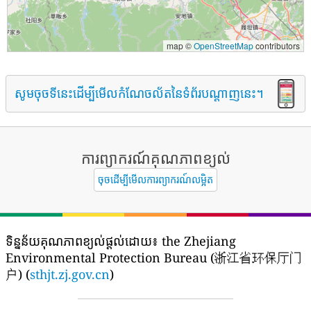
map ©
OpenStreetMap
contributors
សូមចុចទីនេះដើម្បីមើលកំណែចល័តនៃទំព័របណ្តាញនេះ។
ការព្យាករណ៍គុណភាពខ្យល់
ចុចដើម្បីមើលការព្យាករណ៍លម្អិត
ទិន្នន័យគុណភាពខ្យល់ផ្តល់ដោយ៖
the Zhejiang
Environmental Protection Bureau (浙江省环保厅门
户) (
sthjt.zj.gov.cn
)