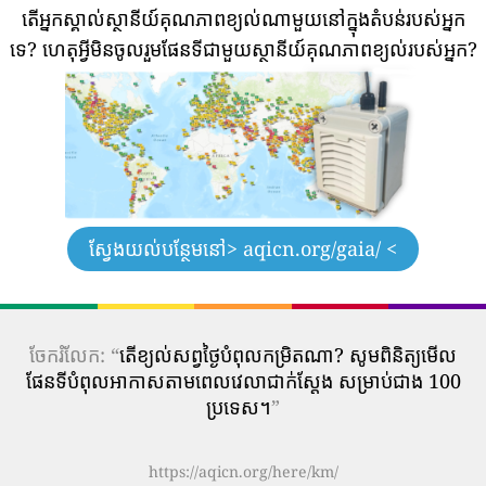
តើអ្នកស្គាល់ស្ថានីយ៍គុណភាពខ្យល់ណាមួយនៅក្នុងតំបន់របស់អ្នក
ទេ?
ហេតុអ្វីមិនចូលរួមផែនទីជាមួយស្ថានីយ៍គុណភាពខ្យល់របស់អ្នក?
ស្វែងយល់បន្ថែមនៅ
> aqicn.org/gaia/ <
ចែករំលែក: “
តើ​ខ្យល់​សព្វថ្ងៃ​បំពុល​កម្រិត​ណា? សូមពិនិត្យមើល
ផែនទីបំពុលអាកាសតាមពេលវេលាជាក់ស្តែង សម្រាប់ជាង 100
ប្រទេស។
”
https://aqicn.org/here/km/