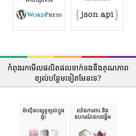
កំពុងរកមើលផលិតផលទាក់ទងនឹងគុណភាព
ខ្យល់បន្ថែមទៀតមែនទេ?
ម៉ាស៊ីនបន្សុទ្ធខ្យល់ក្នុង
របាំងការពារ និង
ផ្ទះ
ឧបករណ៍ដកដង្ហើម