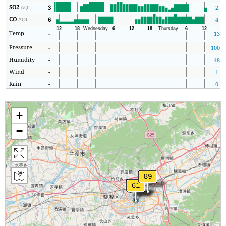
SO2
3
2
AQI
CO
6
4
AQI
Temp
-
13
Pressure
-
1004
Humidity
-
48
Wind
-
1
Rain
-
0
+
−