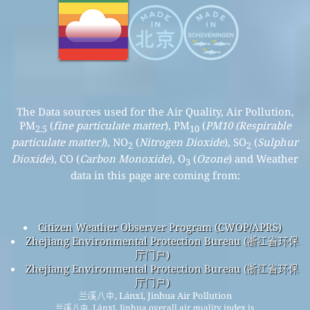
The Data sources used for the Air Quality, Air Pollution,
PM
(
fine particulate matter
), PM
(
PM10 (Respirable
2.5
10
particulate matter)
), NO
(
Nitrogen Dioxide
), SO
(
Sulphur
2
2
Dioxide
), CO (
Carbon Monoxide
), O
(
Ozone
) and Weather
3
data in this page are coming from:
Citizen Weather Observer Program (CWOP/APRS)
Zhejiang Environmental Protection Bureau (浙江省环保
厅门户)
Zhejiang Environmental Protection Bureau (浙江省环保
厅门户)
兰溪八中, Lánxī, Jinhua Air Pollution
兰溪八中, Lánxī, Jinhua overall air quality index is