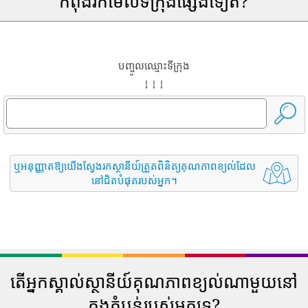
កំពុងរកមើលទីក្រុងផ្សេងទៀត?
បញ្ចូលឈ្មោះទីក្រុង
↓ ↓ ↓
ឬអនុញ្ញាតឱ្យយើងស្វែងរកស្ថានីយ៍ត្រួតពិនិត្យគុណភាពខ្យល់ដែល
នៅជិតបំផុតរបស់អ្នក។
តើអ្នកស្គាល់ស្ថានីយ៍គុណភាពខ្យល់ណាមួយនៅ
ក្នុងតំបន់របស់អ្នកទេ?