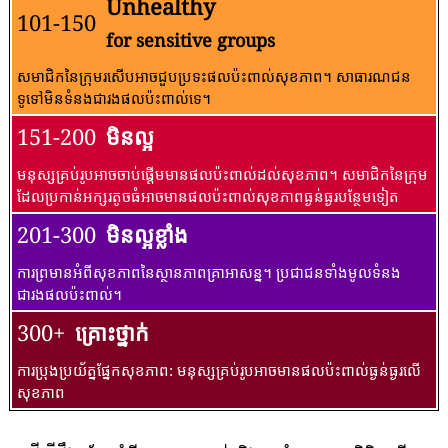
Unhealthy
101-150
for sensitive groups
សមាជិកនៃក្រុមរសើបអាចជួបប្រទះផលប៉ះពាល់សុខភាព។ សាធារណជន​
ទូទៅ​មិន​ទំនង​ជា​រង​ផល​ប៉ះពាល់​ទេ។
151-200
មិនល្អ
មនុស្សគ្រប់រូបអាចចាប់ផ្តើមមានផលប៉ះពាល់ដល់សុខភាព។ សមាជិកនៃក្រុម
ដែលប្រកាន់អក្សរតូចធំអាចមានផលប៉ះពាល់សុខភាពធ្ងន់ធ្ងរបន្ថែមទៀត
201-300
មិនល្អខ្លាំង
ការព្រមានអំពីសុខភាពនៃស្ថានភាពគ្រាអាសន្ន។ ប្រជាជនទាំងមូលទំនង
ជារងផលប៉ះពាល់។
300+
គ្រោះថ្នាក់
ការប្រុងប្រយ័ត្នផ្នែកសុខភាព: មនុស្សគ្រប់រូបអាចមានផលប៉ះពាល់ធ្ងន់ធ្ងរលើ
សុខភាព