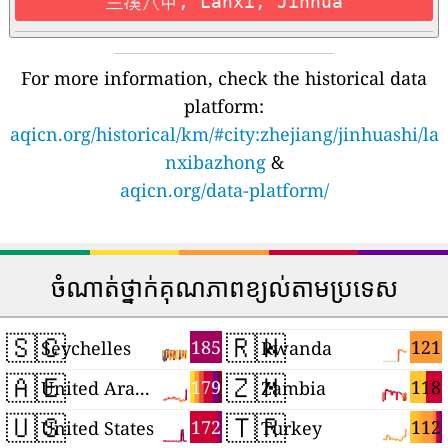
兰溪八中, Lánxī, Jinhua
For more information, check the historical data
platform:
aqicn.org/historical/km/#city:zhejiang/jinhuashi/la
nxibazhong
&
aqicn.org/data-platform/
ចំណាត់ថ្នាក់គុណភាពខ្យល់តាមប្រទេស
🇸🇨
🇷🇼
185
121
Seychelles
Rwanda
🇦🇪
🇿🇲
179
118
United Arab Emirates
Zambia
🇺🇸
🇹🇷
172
112
United States
Turkey