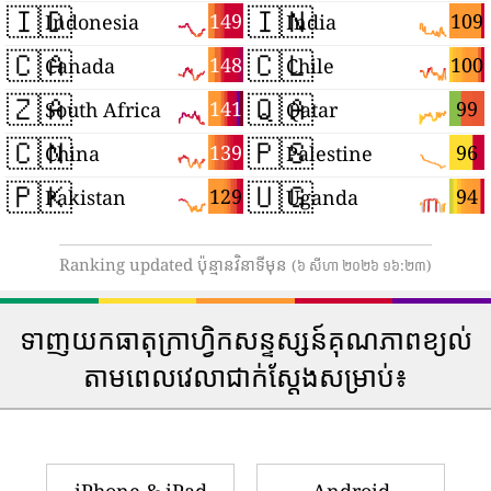
🇮🇩
🇮🇳
149
109
Indonesia
India
🇨🇦
🇨🇱
148
100
Canada
Chile
🇿🇦
🇶🇦
141
99
South Africa
Qatar
🇨🇳
🇵🇸
139
96
China
Palestine
🇵🇰
🇺🇬
129
94
Pakistan
Uganda
Ranking updated ប៉ុន្មានវិនាទីមុន
(៦ សីហា ២០២៦ ១៦:២៣)
ទាញយកធាតុក្រាហ្វិកសន្ទស្សន៍គុណភាពខ្យល់
តាមពេលវេលាជាក់ស្តែងសម្រាប់៖