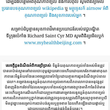
ដើម្បីដឹងបន្ថែមអំពីគុណភាពខ្យល់ និងការបំពុល សូមពិនិត្យមើល
ប្រធានបទគុណភាពខ្យល់ wikipedia
ឬ
មគ្គុទ្ទេសក៍ airnow អំពី
គុណភាពខ្យល់ និងសុខភាពរបស់អ្នក
។
សម្រាប់ដំបូន្មានសុខភាពដ៏មានប្រយោជន៍របស់វេជ្ជបណ្ឌិត
ទីក្រុងប៉េកាំង Richard Saint Cyr MD សូមពិនិត្យមើលប្លក់
www.myhealthbeijing.com
។
សេចក្តីជូនដំណឹងអំពីការប្រើប្រាស់
: ទិន្នន័យគុណភាពខ្យល់ទាំងអស់មិនត្រូវ
បានគេប៉ាន់ស្មាននៅពេលបោះពុម្ភផ្សាយនោះទេហើយដោយសារតែការធានាគុណ
ភាពនេះទិន្នន័យទាំងនេះអាចត្រូវបានកែប្រែដោយគ្មានការជូនដំណឹងគ្រប់ពេល
វេលា។ គម្រោងសន្ទស្សន៍គុណភាពខ្យល់អាកាសពិភពលោកបានអនុវត្តនូវ
ជំនាញនិងការថែទាំដែលសមស្របទាំងអស់ក្នុងការចងក្រងមាតិកានៃព័ត៌មាន
នេះហើយក្នុងករណីណាក៏ដោយក្រុមការងារគម្រោងសន្ទស្សន៍គុណភាពខ្យល់
អាកាសពិភពលោកឬភ្នាក់ងាររបស់វាត្រូវទទួលខុសត្រូវលើកិច្ចសន្យាខូចខាតឬបើ
មិនដូច្នោះទេសម្រាប់ការបាត់បង់របួសឬខូចខាត ដែលកើតឡើងដោយផ្ទាល់ឬ
ដោយប្រយោលពីការផ្គត់ផ្គង់ទិន្នន័យនេះ។