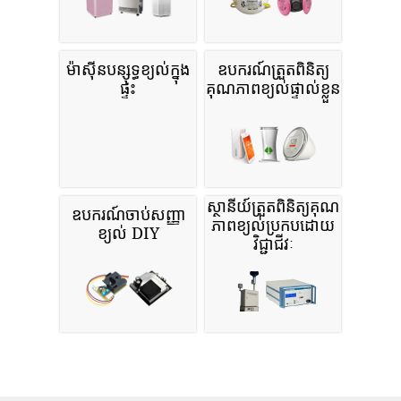
ម៉ាស៊ីនបន្សុទ្ធខ្យល់ក្នុង
ឧបករណ៍ត្រួតពិនិត្យ
ផ្ទះ
គុណភាពខ្យល់ផ្ទាល់ខ្លួន
ស្ថានីយ៍ត្រួតពិនិត្យគុណ
ឧបករណ៍ចាប់សញ្ញា
ភាពខ្យល់ប្រកបដោយ
ខ្យល់ DIY
វិជ្ជាជីវៈ