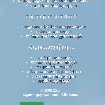
ទាក់ទងក្រុមគម្រោងសន្ទស្សន៍គុណភាពខ្យល់ពិភពលោក
កញ្ចប់ព័ត៌មាន និងប្រព័ន្ធផ្សព្វផ្សាយ
ការស្រាវជ្រាវគុណភាពខ្យល់
មូលដ្ឋានចំណេះដឹងអំពីគុណភាពខ្យល់ និងអត្ថបទ
ការពិសោធន៍គុណភាពខ្យល់
ការវិភាគឧបករណ៍ចាប់សញ្ញាគុណភាពខ្យល់
សំណួរដែលសួរញឹកញាប់
ប្រភពទិន្នន័យគុណភាពខ្យល់
ការគណនាសន្ទស្សន៍គុណភាពខ្យល់
ការព្យាករណ៍គុណភាពខ្យល់
ផលិតផលគុណភាពខ្យល់ (ម៉ាស ម៉ូនីទ័រ...)
API (ចំណុចប្រទាក់កម្មវិធីកម្មវិធី)
វេទិកាទិន្នន័យប្រវត្តិសាស្ត្រ
© 2008-2025
គម្រោងសន្ទស្សន៍គុណភាពខ្យល់ពិភពលោក