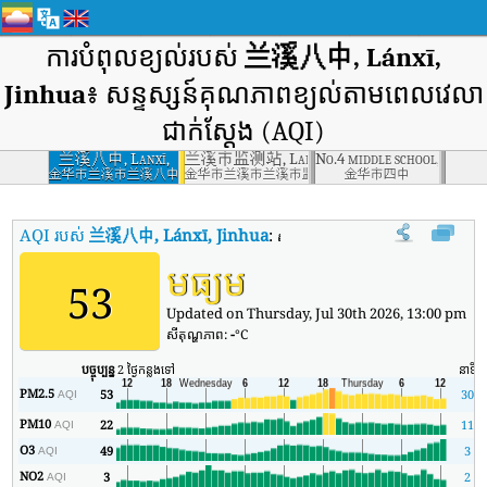
ការបំពុលខ្យល់របស់
兰溪八中, Lánxī,
Jinhua
៖ សន្ទស្សន៍គុណភាពខ្យល់តាមពេលវេលា
ជាក់ស្តែង (AQI)
兰溪八中, Lanxī,
兰溪市监测站, Lanxī, Jinhua
No.4 middle school, Jinhua
Jinhua
金华市兰溪市兰溪八中
金华市兰溪市兰溪市监测站
金华市四中
AQI របស់
兰溪八中, Lánxī, Jinhua
:
សន្ទស្សន៍គុណភាពខ្យល់តាមពេលវេលាពិ
មធ្យម
53
Updated on Thursday, Jul 30th 2026, 13:00 pm
សីតុណ្ហភាព:
-
°C
បច្ចុប្បន្ន
2 ថ្ងៃកន្លងទៅ
នាទី
PM2.5
53
30
AQI
PM10
22
11
AQI
O3
49
3
AQI
NO2
3
2
AQI