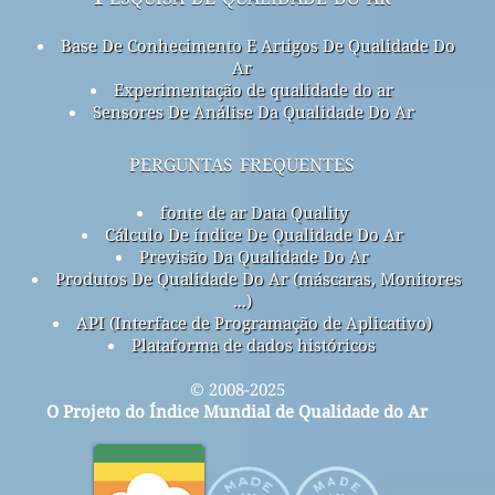
Base De Conhecimento E Artigos De Qualidade Do
Ar
Experimentação de qualidade do ar
Sensores De Análise Da Qualidade Do Ar
perguntas frequentes
fonte de ar Data Quality
Cálculo De índice De Qualidade Do Ar
Previsão Da Qualidade Do Ar
Produtos De Qualidade Do Ar (máscaras, Monitores
...)
API (Interface de Programação de Aplicativo)
Plataforma de dados históricos
© 2008-2025
O Projeto do Índice Mundial de Qualidade do Ar