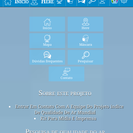
Início
Here
Início
Here
Mapa
Máscara
Dúvidas frequentes
Pesquisar
Contato
Sobre este projeto
Entrar Em Contato Com A Equipe Do Projeto índice
De Qualidade De Ar Mundial
Kit Para Mídia E Imprensa
Pesquisa de qualidade do ar