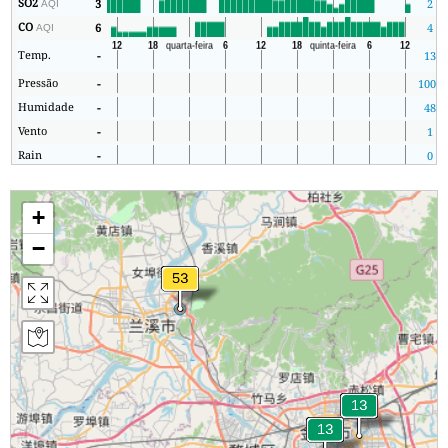
SO2
3
2
AQI
CO
6
4
AQI
Temp.
-
13
Pressão
-
1004
Humidade
-
48
Vento
-
1
Rain
-
0
+
−