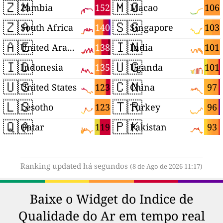
🇿🇲
🇲🇴
152
106
Zambia
Macao
🇿🇦
🇸🇬
140
103
South Africa
Singapore
🇦🇪
🇮🇳
138
101
United Arab Emirates
India
🇮🇩
🇺🇬
135
101
Indonesia
Uganda
🇺🇸
🇨🇳
123
97
United States
China
🇱🇸
🇹🇷
123
96
Lesotho
Turkey
🇶🇦
🇵🇰
119
93
Qatar
Pakistan
Ranking updated há segundos
(8 de Ago de 2026 11:17)
Baixe o Widget do Indice de
Qualidade do Ar em tempo real