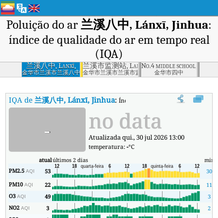
Poluição do ar
兰溪八中, Lánxī, Jinhua
:
índice de qualidade do ar em tempo real
(IQA)
兰溪八中, Lanxī,
兰溪市监测站, Lanxī, Jinhua
No.4 middle school, Jinhua
Jinhua
金华市兰溪市兰溪八中
金华市兰溪市兰溪市监测站
金华市四中
IQA de
兰溪八中, Lánxī, Jinhua
:
Índice de Qualidade do Ar (IQA) e
no data
-
Atualizada qui., 30 jul 2026 13:00
temperatura:
-
°C
atual
últimos 2 dias
min
PM2.5
53
30
AQI
PM10
22
11
AQI
O3
49
3
AQI
NO2
3
2
AQI