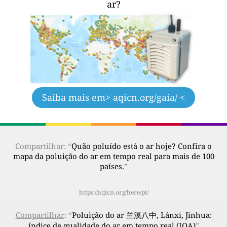
ar?
Saiba mais em
> aqicn.org/gaia/ <
Compartilhar: “
Quão poluído está o ar hoje? Confira o
mapa da poluição do ar em tempo real para mais de 100
países.
”
https://aqicn.org/here/pt/
Compartilhar
: “
Poluição do ar 兰溪八中, Lánxī, Jinhua:
índice de qualidade do ar em tempo real (IQA)
”