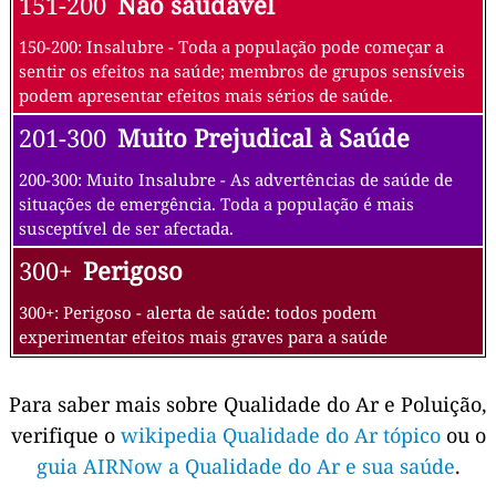
151-200
Não saudável
150-200: Insalubre - Toda a população pode começar a
sentir os efeitos na saúde; membros de grupos sensíveis
podem apresentar efeitos mais sérios de saúde.
201-300
Muito Prejudical à Saúde
200-300: Muito Insalubre - As advertências de saúde de
situações de emergência. Toda a população é mais
susceptível de ser afectada.
300+
Perigoso
300+: Perigoso - alerta de saúde: todos podem
experimentar efeitos mais graves para a saúde
Para saber mais sobre Qualidade do Ar e Poluição,
verifique o
wikipedia Qualidade do Ar tópico
ou o
guia AIRNow a Qualidade do Ar e sua saúde
.