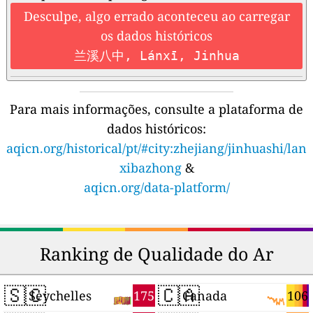
Desculpe, algo errado aconteceu ao carregar
os dados históricos
兰溪八中, Lánxī, Jinhua
Para mais informações, consulte a plataforma de
dados históricos:
aqicn.org/historical/pt/#city:zhejiang/jinhuashi/lan
xibazhong
&
aqicn.org/data-platform/
Ranking de Qualidade do Ar
🇸🇨
🇨🇦
175
106
Seychelles
Canada