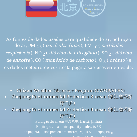
As fontes de dados usadas para qualidade do ar, poluição
do ar, PM
(
partículas finas
), PM
(
partículas
2,5
10
respiráveis
), NO
(
dióxido de nitrogênio
), SO
(
dióxido
2
2
de enxofre
), CO (
monóxido de carbono
), O
(
ozônio
) e
3
os dados meteorológicos nesta página são provenientes de:
Citizen Weather Observer Program (CWOP/APRS)
Zhejiang Environmental Protection Bureau (浙江省环保
厅门户)
Zhejiang Environmental Protection Bureau (浙江省环保
厅门户)
Poluição do ar em 兰溪八中, Lánxī, Jinhua
Beijing overall air quality index is 53
Beijing PM
(fine particulate matter) AQI is 53 - Beijing PM
2.5
10