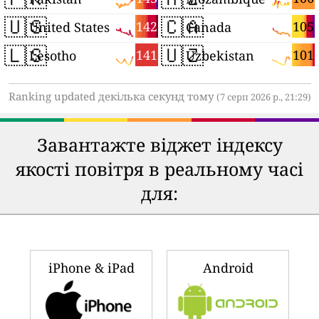
🇺🇸
🇨🇦
142
105
United States
Canada
🇱🇸
🇺🇿
141
101
Lesotho
Uzbekistan
Ranking updated декілька секунд тому
(7 серп 2026 р., 21:29)
Завантажте віджет індексу
якості повітря в реальному часі
для:
iPhone & iPad
Android