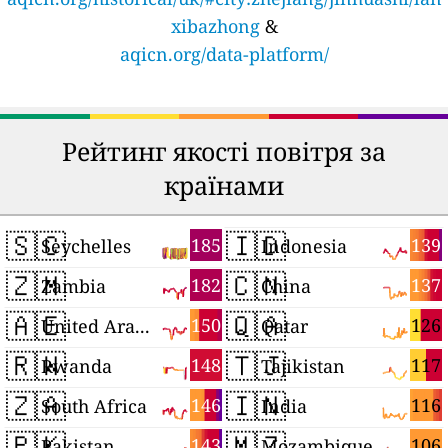
xibazhong
&
aqicn.org/data-platform/
Рейтинг якості повітря за
країнами
🇸🇨
🇮🇩
185
139
Seychelles
Indonesia
🇿🇲
🇨🇳
182
137
Zambia
China
🇦🇪
🇶🇦
150
126
United Arab Emirates
Qatar
🇷🇼
🇹🇯
148
117
Rwanda
Tajikistan
🇿🇦
🇮🇳
146
116
South Africa
India
🇵🇰
🇲🇿
143
106
Pakistan
Mozambique