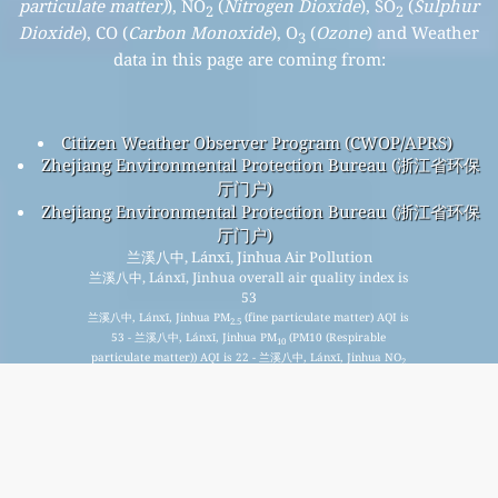
particulate matter)
), NO
(
Nitrogen Dioxide
), SO
(
Sulphur
2
2
Dioxide
), CO (
Carbon Monoxide
), O
(
Ozone
) and Weather
3
data in this page are coming from:
Citizen Weather Observer Program (CWOP/APRS)
Zhejiang Environmental Protection Bureau (浙江省环保
厅门户)
Zhejiang Environmental Protection Bureau (浙江省环保
厅门户)
兰溪八中, Lánxī, Jinhua Air Pollution
兰溪八中, Lánxī, Jinhua overall air quality index is
53
兰溪八中, Lánxī, Jinhua PM
(fine particulate matter) AQI is
2.5
53 - 兰溪八中, Lánxī, Jinhua PM
(PM10 (Respirable
10
particulate matter)) AQI is 22 - 兰溪八中, Lánxī, Jinhua NO
2
(Nitrogen Dioxide) AQI is 3 - 兰溪八中, Lánxī, Jinhua SO
2
(Sulphur Dioxide) AQI is 3 - 兰溪八中, Lánxī, Jinhua O
(Ozone)
3
AQI is 49 - 兰溪八中, Lánxī, Jinhua CO (Carbon Monoxide) AQI
is 6 -