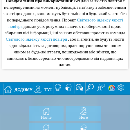
Повідомлення про використання
: Всі дані за якістю повітря є
неперевіреними на момент публікації, і в зв'язку з забезпеченням
якості цих даних, вони можуть бути змінені в будь-який час та без
попереднього повідомлення. Проект
Світового індексу якості
повітря
доклав усіх розумних навичок та обережності щодо
збирання цієї інформації, і ні за яких обставин проектна команда
Світового індексу якості повітря
, або її агенти, не будуть нести
відповідальність за договором, правопорушенням чи іншим
чином за будь-які втрати, пошкодження або збитки, що
виникають безпосередньо чи опосередковано від надання цих
даних.
додому
тут
Home
Here