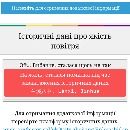
Натисніть для отримання додаткової інформації
Історичні дані про якість
повітря
Ой... Вибачте, сталася щось не так
На жаль, сталася помилка під час
завантаження історичних даних
兰溪八中, Lánxī, Jinhua
Для отримання додаткової інформації
перевірте платформу історичних даних:
aqicn.org/historical/uk/#city:zhejiang/jinhuashi/lan