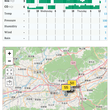
SO2
3
2
AQI
CO
6
4
AQI
Temp
-
13
Pressure
-
1004
Humidity
-
48
Wind
-
1
Rain
-
0
+
−