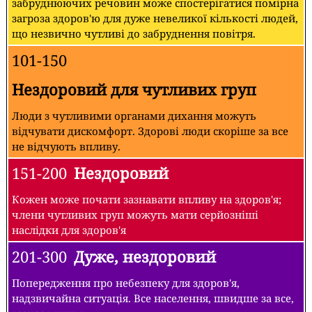
забруднюючих речовин може спостерігатися помірна
загроза здоров'ю для дуже невеликої кількості людей,
що незвично чутливі до забруднення повітря.
101-150
Нездоровий для чутливих груп
Люди з чутливими органами дихання можуть
відчувати дискомфорт. Здорові люди скоріше за все
не відчують впливу.
151-200
Нездоровий
Кожен може почати зазнавати впливу на здоров'я;
члени чутливих груп можуть мати серйозніші
наслідки для здоров'я
201-300
Дуже, нездоровий
Попередження про небезпеку для здоров'я,
надзвичайна ситуація. Все населення, швидше за все,