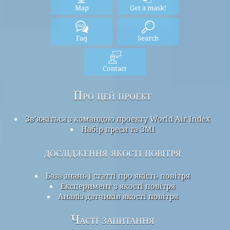
Map
Get a mask!
Faq
Search
Contact
Про цей проект
Зв’яжіться з командою проекту World Air Index
Набір преси та ЗМІ
дослідження якості повітря
База знань і статті про якість повітря
Експеримент з якості повітря
Аналіз датчиків якості повітря
Часті запитання