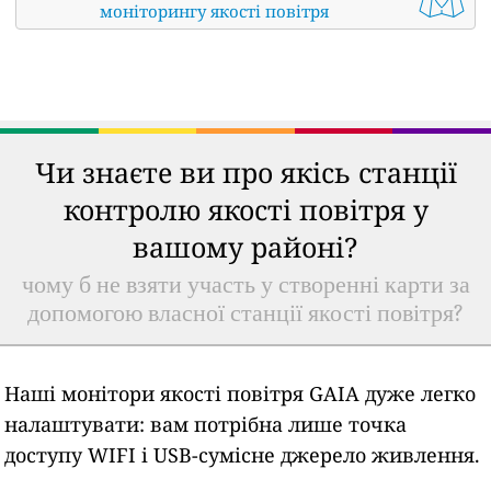
моніторингу якості повітря
Чи знаєте ви про якісь станції
контролю якості повітря у
вашому районі?
чому б не взяти участь у створенні карти за
допомогою власної станції якості повітря?
Наші монітори якості повітря GAIA дуже легко
налаштувати: вам потрібна лише точка
доступу WIFI і USB-сумісне джерело живлення.