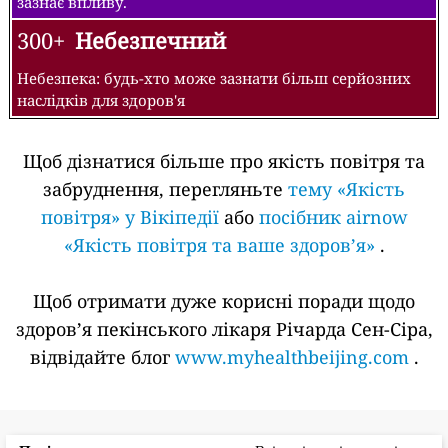
зазнає впливу.
300+
Небезпечний
Небезпека: будь-хто може зазнати більш серйозних
наслідків для здоров'я
Щоб дізнатися більше про якість повітря та
забруднення, перегляньте
тему «Якість
повітря» у Вікіпедії
або
посібник airnow
«Якість повітря та ваше здоров’я»
.
Щоб отримати дуже корисні поради щодо
здоров’я пекінського лікаря Річарда Сен-Сіра,
відвідайте блог
www.myhealthbeijing.com
.