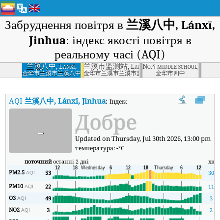
Забруднення повітря в
兰溪八中, Lánxī,
Jinhua
: індекс якості повітря в
реальному часі (AQI)
兰溪八中, Lanxī,
兰溪市监测站, Lanxī, Jinhua
No.4 middle school, Jinhua
Jinhua
金华市兰溪市兰溪八中
金华市兰溪市兰溪市监测站
金华市四中
AQI
兰溪八中, Lánxī, Jinhua
:
Індекс якості повітря в реальному ч
Добре
-
Updated on Thursday, Jul 30th 2026, 13:00 pm
температура:
-
°C
поточний
останні 2 дні
хв
PM2.5
53
30
AQI
PM10
22
11
AQI
O3
49
3
AQI
NO2
3
2
AQI