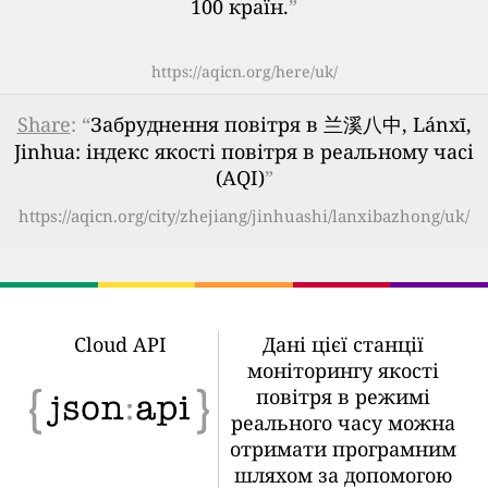
100 країн.
”
https://aqicn.org/here/uk/
Share
: “
Забруднення повітря в 兰溪八中, Lánxī,
Jinhua: індекс якості повітря в реальному часі
(AQI)
”
https://aqicn.org/city/zhejiang/jinhuashi/lanxibazhong/uk/
Cloud API
Дані цієї станції
моніторингу якості
повітря в режимі
реального часу можна
отримати програмним
шляхом за допомогою