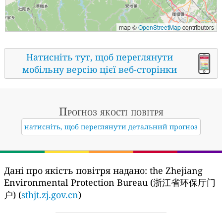
map ©
OpenStreetMap
contributors
Натисніть тут, щоб переглянути
мобільну версію цієї веб-сторінки
Прогноз якості повітря
натисніть, щоб переглянути детальний прогноз
Дані про якість повітря надано:
the Zhejiang
Environmental Protection Bureau (浙江省环保厅门
户) (
sthjt.zj.gov.cn
)