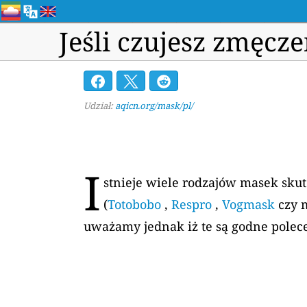
Jeśli czujesz zmęcz
Udział:
aqicn.org/mask/pl/
I
stnieje wiele rodzajów masek sku
(
Totobobo
,
Respro
,
Vogmask
czy 
uważamy jednak iż te są godne polec