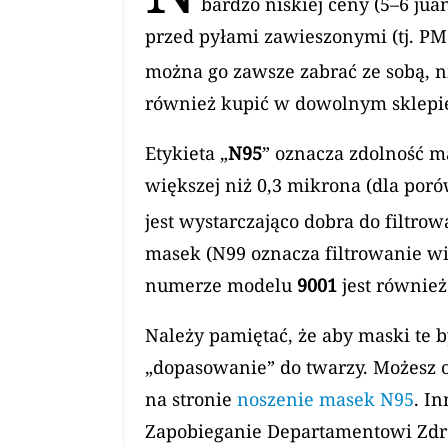
bardzo niskiej ceny (5–6 ju
przed pyłami zawieszonymi (tj. P
można go zawsze zabrać ze sobą, ni
również kupić w dowolnym sklepie
Etykieta „
N95
” oznacza zdolność m
większej niż 0,3 mikrona (dla por
jest wystarczająco dobra do filtro
masek (N99 oznacza filtrowanie wię
numerze modelu
9001
jest również
Należy pamiętać, że aby maski te 
„dopasowanie” do twarzy. Możesz od
na stronie
noszenie masek N95
. I
Zapobieganie Departamentowi Zdro