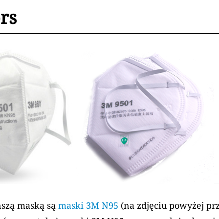
rs
ańszą maską są
maski 3M N95
(na zdjęciu powyżej p