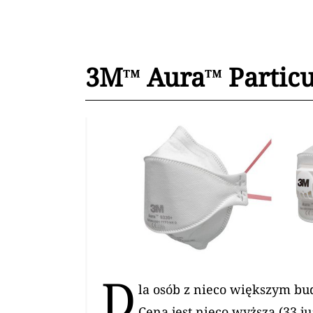
3M™ Aura™ Particu
D
la osób z nieco większym bu
Cena jest nieco wyższa (33 