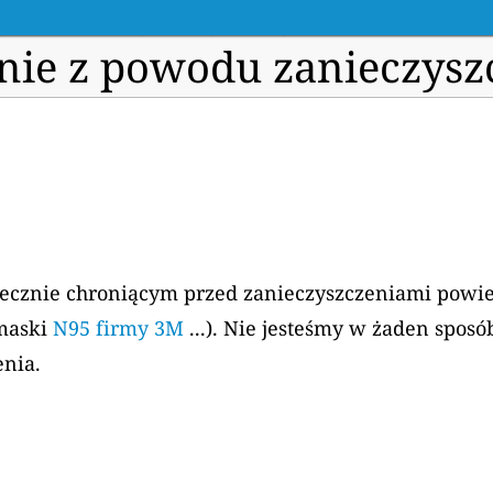
enie z powodu zanieczysz
tecznie chroniącym przed zanieczyszczeniami powiet
maski
N95 firmy 3M
...). Nie jesteśmy w żaden spo
enia.