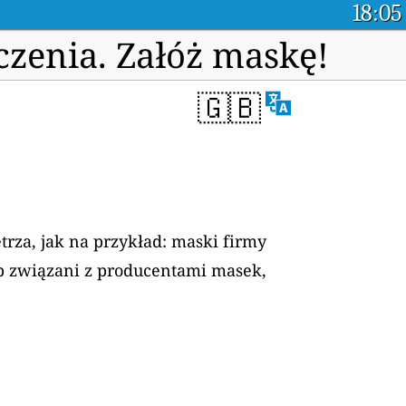
18:05
czenia. Załóż maskę!
🇬🇧
rza, jak na przykład: maski firmy
sób związani z producentami masek,