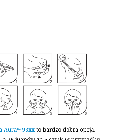
ia Aura™ 93xx
to bardzo dobra opcja.
, a 29 juanów za 5 sztuk w przypadku