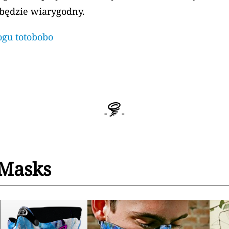
 będzie wiarygodny.
ogu totobobo
-
-
 Masks