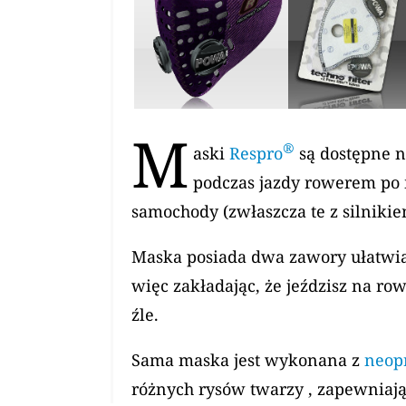
M
®
aski
Respro
są dostępne n
podczas jazdy rowerem po 
samochody (zwłaszcza te z silnikiem
Maska posiada dwa zawory ułatwiaj
więc zakładając, że jeździsz na ro
źle.
Sama maska ​​jest wykonana z
neop
różnych rysów twarzy , zapewniaj