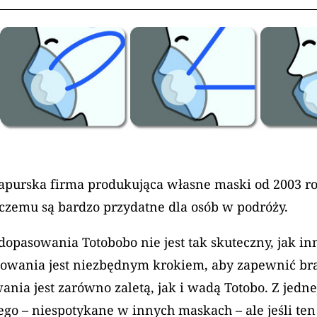
apurska firma produkująca własne maski od 2003 rok
czemu są bardzo przydatne dla osób w podróży.
 dopasowania Totobobo nie jest tak skuteczny, jak 
owania jest niezbędnym krokiem, aby zapewnić bra
ia jest zarówno zaletą, jak i wadą Totobo. Z jedne
o – niespotykane w innych maskach – ale jeśli te