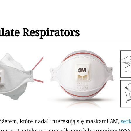
late Respirators
dżetem, które nadal interesują się maskami 3M,
ser
juany za 1 sztukę w przypadku modelu premium 9332