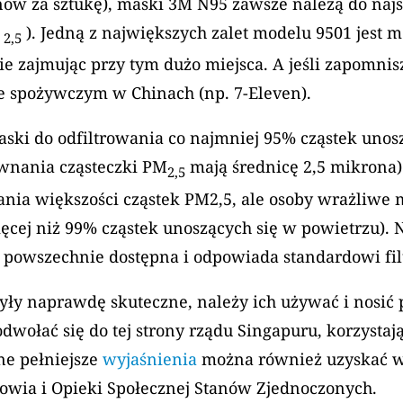
anów za sztukę), maski 3M N95 zawsze należą do na
M
). Jedną z największych zalet modelu 9501 jest m
2,5
e zajmując przy tym dużo miejsca. A jeśli zapomnisz
 spożywczym w Chinach (np. 7-Eleven).
aski do odfiltrowania co najmniej 95% cząstek unos
ównania cząsteczki PM
mają średnicę 2,5 mikrona)
2,5
wania większości cząstek PM2,5, ale osoby wrażliwe
cej niż 99% cząstek unoszących się w powietrzu). N
 powszechnie dostępna i odpowiada standardowi filt
były naprawdę skuteczne, należy ich używać i nosi
wołać się do tej strony rządu Singapuru, korzystają
nne pełniejsze
wyjaśnienia
można również uzyskać w 
wia i Opieki Społecznej Stanów Zjednoczonych.