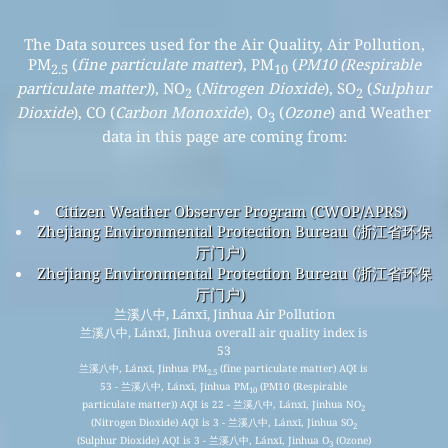
The Data sources used for the Air Quality, Air Pollution,
PM
(
fine particulate matter
), PM
(
PM10 (Respirable
2.5
10
particulate matter)
), NO
(
Nitrogen Dioxide
), SO
(
Sulphur
2
2
Dioxide
), CO (
Carbon Monoxide
), O
(
Ozone
) and Weather
3
data in this page are coming from:
Citizen Weather Observer Program (CWOP/APRS)
Zhejiang Environmental Protection Bureau (浙江省环保
厅门户)
Zhejiang Environmental Protection Bureau (浙江省环保
厅门户)
兰溪八中, Lánxī, Jinhua Air Pollution
兰溪八中, Lánxī, Jinhua overall air quality index is
53
兰溪八中, Lánxī, Jinhua PM
(fine particulate matter) AQI is
2.5
53 - 兰溪八中, Lánxī, Jinhua PM
(PM10 (Respirable
10
particulate matter)) AQI is 22 - 兰溪八中, Lánxī, Jinhua NO
2
(Nitrogen Dioxide) AQI is 3 - 兰溪八中, Lánxī, Jinhua SO
2
(Sulphur Dioxide) AQI is 3 - 兰溪八中, Lánxī, Jinhua O
(Ozone)
3