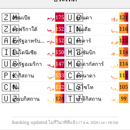
🇿🇲
🇺🇬
175
121
แซมเบีย
ยูกันดา
🇿🇦
🇮🇳
152
116
แอฟริกาใต้
อินเดีย
🇦🇪
🇶🇦
152
115
สหรัฐอาหรับเอมิเรตส์
กาตาร์
🇮🇩
🇲🇿
150
114
อินโดนีเซีย
โมซัมบิก
🇺🇸
🇲🇬
147
114
สหรัฐอเมริกา
มาดากัสการ์
🇵🇰
🇨🇦
133
111
ปากีสถาน
แคนาดา
🇨🇳
🇱🇸
132
105
จีน
เลโซโท
🇺🇿
🇹🇯
124
99
อุซเบกิสถาน
ทาจิกิสถาน
Ranking updated ไม่กี่วินาทีที่แล้ว
(7 ส.ค. 2026 เวลา 18:54)