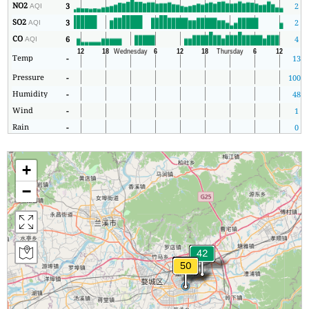
NO2
3
2
AQI
SO2
3
2
AQI
CO
6
4
AQI
Temp
-
13
Pressure
-
1004
Humidity
-
48
Wind
-
1
Rain
-
0
+
−