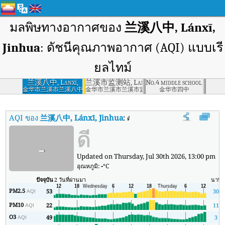
มลพิษทางอากาศของ
兰溪八中, Lánxī,
Jinhua
: ดัชนีคุณภาพอากาศ (AQI) แบบเรี
ยลไทม์
兰溪八中, Lanxī,
兰溪市监测站, Lanxī, Jinhua
No.4 middle school, Jinhua
Jinhua
金华市兰溪市兰溪八中
金华市兰溪市兰溪市监测站
金华市四中
AQI ของ
兰溪八中, Lánxī, Jinhua
:
ดัชนีคุณภาพอากาศ (AQI) แบบเรียล
ดี
-
Updated on Thursday, Jul 30th 2026, 13:00 pm
อุณหภูมิ:
-
°C
ปัจจุบัน
2 วันที่ผ่านมา
นาที
PM2.5
53
30
AQI
PM10
22
11
AQI
O3
49
3
AQI