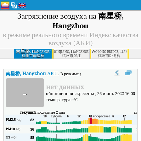
Загрязнение воздуха на
南星桥,
Hangzhou
в режиме реального времени Индекс качества
воздуха (АКИ)
南星桥, Hangzhou
Bīnjiang, Hangzhou
Wolong bridge, Hangzhou
杭州市南星桥
杭州市滨江
杭州市卧龙桥
南星桥, Hangzhou
АКИ
:
В режиме реального времени Индекс каче
нет данных
-
обновлено воскресенье, 26 июнь 2022 16:00
температура:
-
°C
текущий
последние 2 дня
ми
PM2.5
82
9
AQI
PM10
36
15
AQI
O3
58
3
AQI