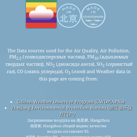
The Data sources used for the Air Quality, Air Pollution,
PM
(
тонкодисперсных частиц
), PM
(
вдыхаемых
2.5
10
твердых частиц
), NO
(
диоксида азота
), SO
(
сернистый
2
2
газ
), CO (
окись углерода
), O
(
озон
) and Weather data in
3
this page are coming from:
Citizen Weather Observer Program (CWOP/APRS)
Zhejiang Environmental Protection Bureau (浙江省环保
厅门户)
Загрязнение воздуха на 南星桥, Hangzhou
南星桥, Hangzhou общий индекс качества
воздуха составляет 82.
南星桥, Hangzhou PM
(тонкодисперсных частиц) АКИ