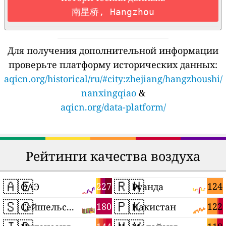
南星桥, Hangzhou
Для получения дополнительной информации
проверьте платформу исторических данных:
aqicn.org/historical/ru/#city:zhejiang/hangzhoushi/
nanxingqiao
&
aqicn.org/data-platform/
Рейтинги качества воздуха
🇦🇪
🇷🇼
227
124
ОАЭ
Руанда
🇸🇨
🇵🇰
180
122
Сейшельские Острова
Пакистан