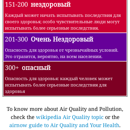
151-200
нездоровый
Каждый может начать испытывать последствия для
своего здоровья; особо чувствительные люди могут
испытывать более серьезные последствия.
201-300
Очень Нездоровый
Опасность для здоровья от чрезвычайных условий.
Это отразится, вероятно, на всем населении.
300+
опасный
Опасность для здоровья: каждый человек может
испытывать более серьезные последствия для
здоровья
To know more about Air Quality and Pollution,
check the
wikipedia Air Quality topic
or the
airnow guide to Air Quality and Your Health
.