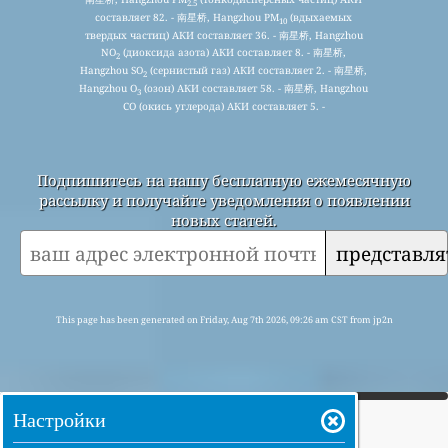
2.5
составляет 82. - 南星桥, Hangzhou PM
(вдыхаемых
10
твердых частиц) АКИ составляет 36. - 南星桥, Hangzhou
NO
(диоксида азота) АКИ составляет 8. - 南星桥,
2
Hangzhou SO
(сернистый газ) АКИ составляет 2. - 南星桥,
2
Hangzhou O
(озон) АКИ составляет 58. - 南星桥, Hangzhou
3
CO (окись углерода) АКИ составляет 5. -
Подпишитесь на нашу бесплатную ежемесячную
рассылку и получайте уведомления о появлении
новых статей.
представля
This page has been generated on Friday, Aug 7th 2026, 09:26 am CST from jp2n
Настройки