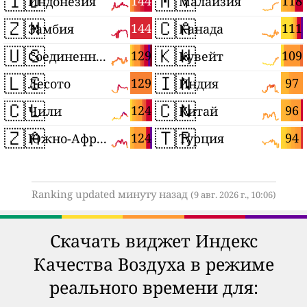
🇮🇩
🇲🇾
144
118
Индонезия
Малайзия
🇿🇲
🇨🇦
144
111
Замбия
Канада
🇺🇸
🇰🇼
129
109
Соединенные Штаты
Кувейт
🇱🇸
🇮🇳
129
97
Лесото
Индия
🇨🇱
🇨🇳
124
96
Чили
Китай
🇿🇦
🇹🇷
124
94
Южно-Африканская Республика
Турция
Ranking updated минуту назад
(9 авг. 2026 г., 10:06)
Скачать виджет Индекс
Качества Воздуха в режиме
реального времени для: