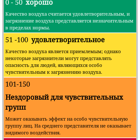
0 - 50
хорошо
Качество воздуха считается удовлетворительным, и
загрязнение воздуха представляется незначительным
в пределах нормы.
51 -100
удовлетворительное
Качество воздуха является приемлемым; однако
некоторые загрязнители могут представлять
опасность для людей, являющихся особо
чувствительным к загрязнению воздуха.
101-150
Нездоровый для чувствительных
групп
Может оказывать эффект на особо чувствительную
группу лиц. На среднего представителя не оказывает
видимого воздействия.