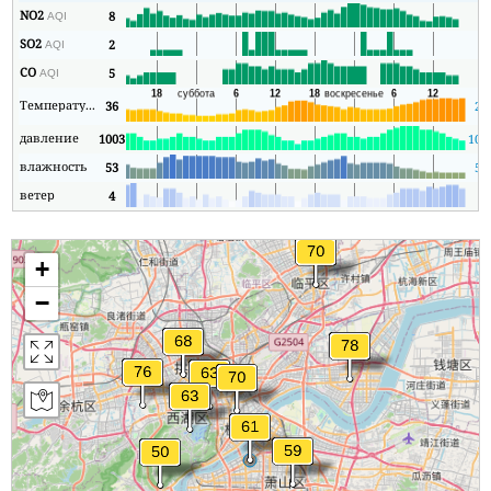
NO2
8
6
AQI
SO2
2
2
AQI
CO
5
4
AQI
Температура
36
25
давление
1003
100
влажность
53
53
ветер
4
0
+
−