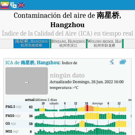
Contaminación del aire de
南星桥,
Hangzhou
Índice de la Calidad del Aire (ICA) en tiempo real
南星桥, Hangzhou
Bīnjiang, Hangzhou
Wolong bridge, Hangzhou
杭州市南星桥
杭州市滨江
杭州市卧龙桥
ICA de
南星桥, Hangzhou
:
Índice de la Calidad del Aire (ICA) de 南星
ningún dato
-
Actualizado Domingo, 26 Jun. 2022 16:00
temperatura:
-
°C
actual
últimos 2 días
mín
PM2.5
82
9
AQI
PM10
36
15
AQI
O3
58
3
AQI
NO2
8
6
AQI