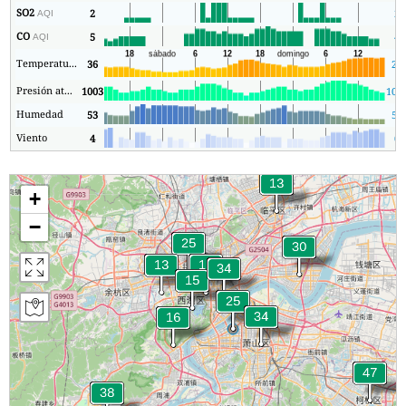
SO2
2
2
AQI
CO
5
4
AQI
Temperatura.
36
25
Presión atmosférica
1003
100
Humedad
53
53
Viento
4
0
+
−