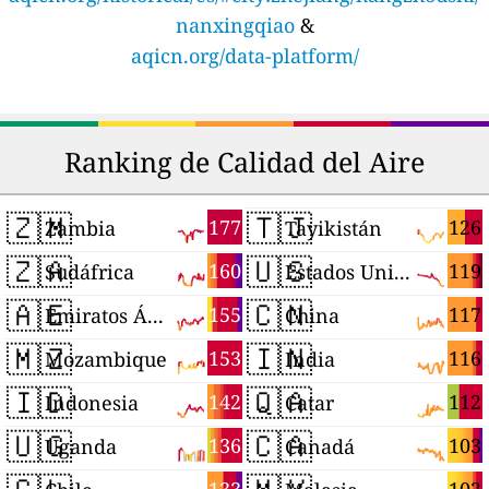
nanxingqiao
&
aqicn.org/data-platform/
Ranking de Calidad del Aire
🇿🇲
🇹🇯
177
126
Zambia
Tayikistán
🇿🇦
🇺🇸
160
119
Sudáfrica
Estados Unidos
🇦🇪
🇨🇳
155
117
Emiratos Árabes Unidos
China
🇲🇿
🇮🇳
153
116
Mozambique
India
🇮🇩
🇶🇦
142
112
Indonesia
Catar
🇺🇬
🇨🇦
136
103
Uganda
Canadá