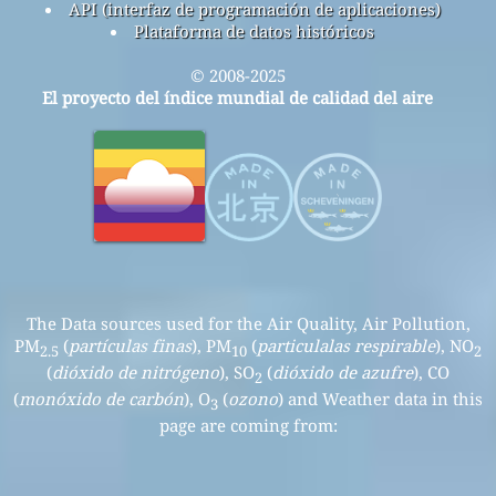
API (interfaz de programación de aplicaciones)
Plataforma de datos históricos
© 2008-2025
El proyecto del índice mundial de calidad del aire
The Data sources used for the Air Quality, Air Pollution,
PM
(
partículas finas
), PM
(
particulalas respirable
), NO
2.5
10
2
(
dióxido de nitrógeno
), SO
(
dióxido de azufre
), CO
2
(
monóxido de carbón
), O
(
ozono
) and Weather data in this
3
page are coming from: