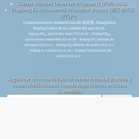
Citizen Weather Observer Program (CWOP/APRS)
Zhejiang Environmental Protection Bureau (浙江省环保
厅门户)
Contaminación atmosférica de 南星桥, Hangzhou
Beijing índice de la calidad del aire es 82.
Beijing PM
(partículas finas) ICA es 82. - Beijing PM
2.5
10
(particulalas respirable) ICA es 36. - Beijing NO
(dióxido de
2
nitrógeno) ICA es 8. - Beijing SO
(dióxido de azufre) ICA es 2.
2
- Beijing O
(ozono) ICA es 58. - Beijing CO (monóxido de
3
carbón) ICA es 5. -
Regístrese en nuestra lista de correo mensual gratuita y
reciba notificaciones cuando haya nuevos artículos
disponibles.
entregar
This page has been generated on Saturday, Aug 1st 2026, 14:44 pm CST from jp2n