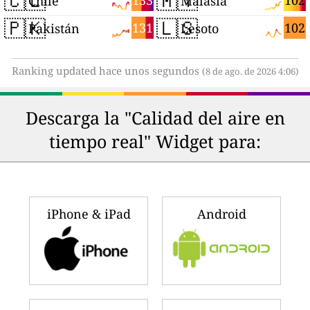
🇨🇱
🇲🇾
133
102
Chile
Malasia
🇵🇰
🇱🇸
131
102
Pakistán
Lesoto
Ranking updated hace unos segundos
(8 de ago. de 2026 4:06)
Descarga la "Calidad del aire en
tiempo real" Widget para:
iPhone & iPad
Android