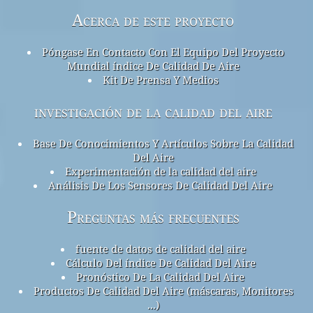
Acerca de este proyecto
Póngase En Contacto Con El Equipo Del Proyecto
Mundial índice De Calidad De Aire
Kit De Prensa Y Medios
investigación de la calidad del aire
Base De Conocimientos Y Artículos Sobre La Calidad
Del Aire
Experimentación de la calidad del aire
Análisis De Los Sensores De Calidad Del Aire
Preguntas más frecuentes
fuente de datos de calidad del aire
Cálculo Del índice De Calidad Del Aire
Pronóstico De La Calidad Del Aire
Productos De Calidad Del Aire (máscaras, Monitores
...)