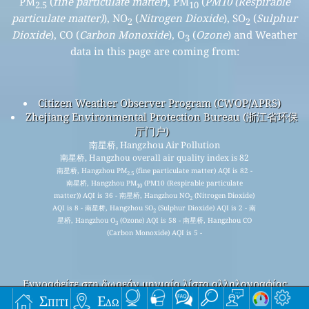
PM
(
fine particulate matter
), PM
(
PM10 (Respirable
2.5
10
particulate matter)
), NO
(
Nitrogen Dioxide
), SO
(
Sulphur
2
2
Dioxide
), CO (
Carbon Monoxide
), O
(
Ozone
) and Weather
3
data in this page are coming from:
Citizen Weather Observer Program (CWOP/APRS)
Zhejiang Environmental Protection Bureau (浙江省环保
厅门户)
南星桥, Hangzhou Air Pollution
南星桥, Hangzhou overall air quality index is 82
南星桥, Hangzhou PM
(fine particulate matter) AQI is 82 -
2.5
南星桥, Hangzhou PM
(PM10 (Respirable particulate
10
matter)) AQI is 36 - 南星桥, Hangzhou NO
(Nitrogen Dioxide)
2
AQI is 8 - 南星桥, Hangzhou SO
(Sulphur Dioxide) AQI is 2 - 南
2
星桥, Hangzhou O
(Ozone) AQI is 58 - 南星桥, Hangzhou CO
3
(Carbon Monoxide) AQI is 5 -
Εγγραφείτε στη δωρεάν μηνιαία λίστα αλληλογραφίας
μας και λάβετε ειδοποίηση όταν είναι διαθέσιμα νέα
Σπίτι
Εδώ