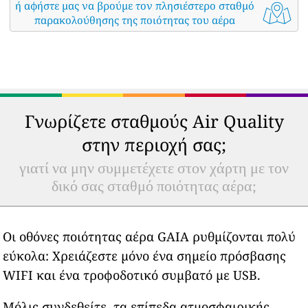
ή αφήστε μας να βρούμε τον πλησιέστερο σταθμό
παρακολούθησης της ποιότητας του αέρα
Γνωρίζετε σταθμούς Air Quality
στην περιοχή σας;
γιατί να μην συμμετέχετε στον χάρτη με τον
δικό σας σταθμό ποιότητας αέρα;
Οι οθόνες ποιότητας αέρα GAIA ρυθμίζονται πολύ
εύκολα: Χρειάζεστε μόνο ένα σημείο πρόσβασης
WIFI και ένα τροφοδοτικό συμβατό με USB.
Μόλις συνδεθείτε, τα επίπεδα ατμοσφαιρικής