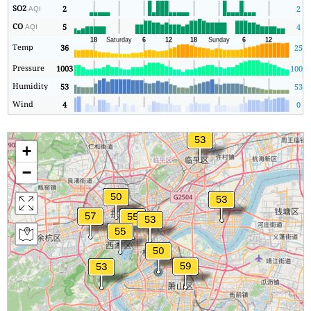
SO2
2
2
AQI
CO
5
4
AQI
Temp
36
25
Pressure
1003
1002
Humidity
53
53
Wind
4
0
+
−