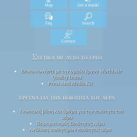
Map
Get a mask!
Faq
Search
Contact
Σχετικά με αυτό το έργο
Επικοινωνήστε με την ομάδα έργου World Air
Quality Index
Press And Media Kit
έρευνα για την ποιότητα του αέρα
Γνωσιακή βάση και άρθρα για την ποιότητα του
αέρα
Πειραματισμός Ποιότητας Αέρα
Ανάλυση αισθητήρων ποιότητας αέρα