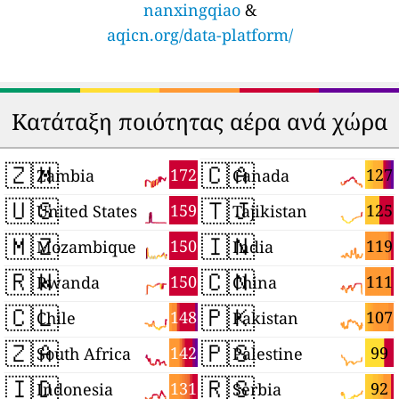
nanxingqiao
&
aqicn.org/data-platform/
Κατάταξη ποιότητας αέρα ανά χώρα
🇿🇲
🇨🇦
172
127
Zambia
Canada
🇺🇸
🇹🇯
159
125
United States
Tajikistan
🇲🇿
🇮🇳
150
119
Mozambique
India
🇷🇼
🇨🇳
150
111
Rwanda
China
🇨🇱
🇵🇰
148
107
Chile
Pakistan
🇿🇦
🇵🇸
142
99
South Africa
Palestine
🇮🇩
🇷🇸
131
92
Indonesia
Serbia