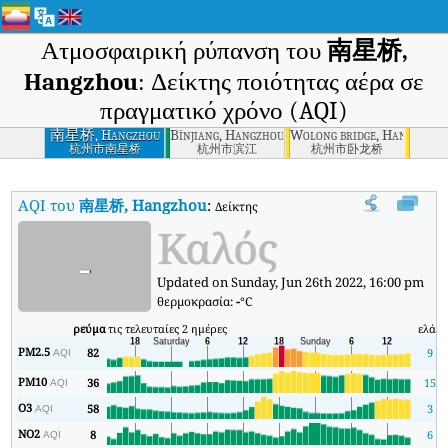
Ατμοσφαιρική ρύπανση του
南星桥,
Hangzhou
: Δείκτης ποιότητας αέρα σε
πραγματικό χρόνο (AQI)
南星桥, Hangzhou
Bīnjiang, Hangzhou
Wolong bridge, Hangzhou
杭州市南星桥
杭州市滨江
杭州市卧龙桥
AQI του
南星桥, Hangzhou
:
Δείκτης ποιότητας αέρα σε πραγματικό 
Καλός
-
Updated on Sunday, Jun 26th 2022, 16:00 pm
θερμοκρασία:
-
°C
ρεύμα
τις τελευταίες 2 ημέρες
ελάχ
PM2.5
82
9
AQI
PM10
36
15
AQI
O3
58
3
AQI
NO2
8
6
AQI