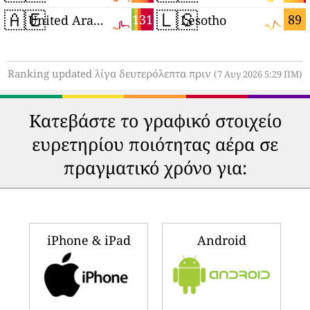
🇦🇪
🇱🇸
131
89
United Arab Emirates
Lesotho
Ranking updated λίγα δευτερόλεπτα πριν
(7 Αυγ 2026 5:29 ΠΜ)
Κατεβάστε το γραφικό στοιχείο
ευρετηρίου ποιότητας αέρα σε
πραγματικό χρόνο για:
iPhone & iPad
Android