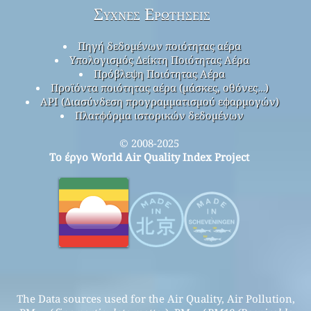
Συχνές Ερωτήσεις
Πηγή δεδομένων ποιότητας αέρα
Υπολογισμός Δείκτη Ποιότητας Αέρα
Πρόβλεψη Ποιότητας Αέρα
Προϊόντα ποιότητας αέρα (μάσκες, οθόνες…)
API (Διασύνδεση προγραμματισμού εφαρμογών)
Πλατφόρμα ιστορικών δεδομένων
© 2008-2025
Το έργο World Air Quality Index Project
The Data sources used for the Air Quality, Air Pollution,