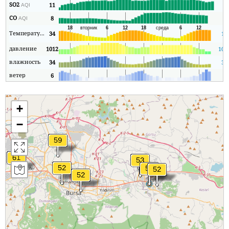
SO2
11
4
AQI
CO
8
1
AQI
Температура
34
15
давление
1012
101
влажность
34
30
ветер
6
1
+
−