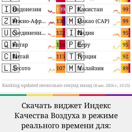
🇮🇩
🇵🇰
139
99
Индонезия
Пакистан
🇿🇦
🇲🇴
130
99
Южно-Африканская Республика
Макао (САР)
🇺🇸
🇮🇳
122
95
Соединенные Штаты
Индия
🇶🇦
🇵🇪
118
95
Катар
Перу
🇨🇳
🇹🇷
115
92
Китай
Турция
🇱🇸
🇲🇾
107
89
Лесото
Малайзия
Ranking updated несколько секунд назад
(8 авг. 2026 г., 13:25)
Скачать виджет Индекс
Качества Воздуха в режиме
реального времени для: