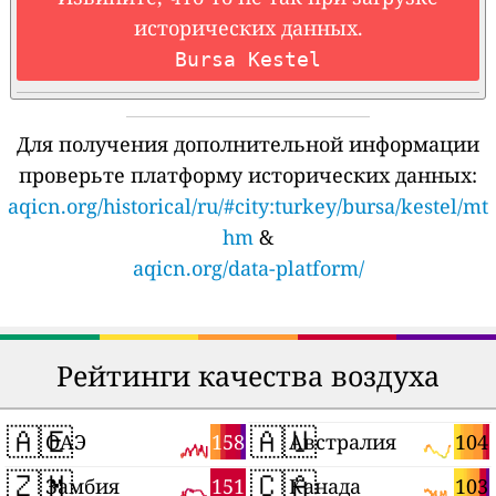
исторических данных.
Bursa Kestel
Для получения дополнительной информации
проверьте платформу исторических данных:
aqicn.org/historical/ru/#city:turkey/bursa/kestel/mt
hm
&
aqicn.org/data-platform/
Рейтинги качества воздуха
🇦🇪
🇦🇺
158
104
ОАЭ
Австралия
🇿🇲
🇨🇦
151
103
Замбия
Канада