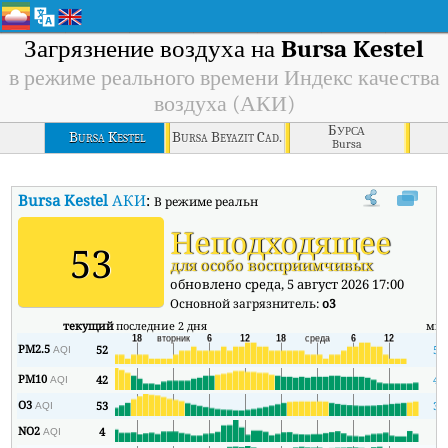
Загрязнение воздуха на
Bursa Kestel
в режиме реального времени Индекс качества
воздуха (АКИ)
Бурса
Bursa Kestel
Bursa Beyazit Cad.
Bursa
Bursa Kestel
АКИ
:
В режиме реального времени Индекс качества в
Неподходящее
53
для особо восприимчивых
обновлено среда, 5 август 2026 17:00
Основной загрязнитель:
o3
текущий
последние 2 дня
ми
PM2.5
52
52
AQI
PM10
42
40
AQI
O3
53
31
AQI
NO2
4
1
AQI