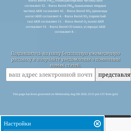
Bursa Kestel PM
(тонкодисперсных частиц) АКИ
2.5
составляет 52. - Bursa Kestel PM
(вдыхаемых твердых
10
частиц) АКИ составляет 42. - Bursa Kestel NO
(диоксида
2
азота) АКИ составляет 4. - Bursa Kestel SO
(сернистый
2
газ) АКИ составляет 11. - Bursa Kestel O
(озон) АКИ
3
составляет 53. - Bursa Kestel CO (окись углерода) АКИ
составляет 8. -
Подпишитесь на нашу бесплатную ежемесячную
рассылку и получайте уведомления о появлении
новых статей.
представля
This page has been generated on Wednesday, Aug 5th 2026, 23:51 pm CST from jp2n
Настройки