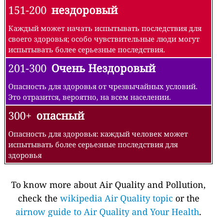
151-200
нездоровый
Каждый может начать испытывать последствия для
своего здоровья; особо чувствительные люди могут
испытывать более серьезные последствия.
201-300
Очень Нездоровый
Опасность для здоровья от чрезвычайных условий.
Это отразится, вероятно, на всем населении.
300+
опасный
Опасность для здоровья: каждый человек может
испытывать более серьезные последствия для
здоровья
To know more about Air Quality and Pollution,
check the
wikipedia Air Quality topic
or the
airnow guide to Air Quality and Your Health
.