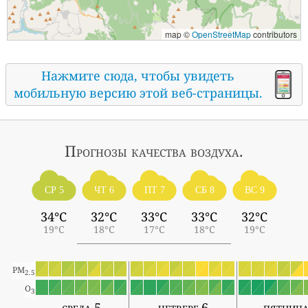
map ©
OpenStreetMap
contributors
Нажмите сюда, чтобы увидеть
мобильную версию этой веб-страницы.
Прогнозы
качества воздуха.
СР 5
ЧТ 6
ПТ 7
СБ 8
ВС 9
34°C
32°C
33°C
33°C
32°C
19°C
18°C
17°C
18°C
19°C
PM
2.5
O
3
среда 5
четверг 6
пятница