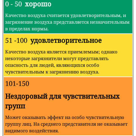
0 - 50
хорошо
Качество воздуха считается удовлетворительным, и
загрязнение воздуха представляется незначительным
в пределах нормы.
51 -100
удовлетворительное
Качество воздуха является приемлемым; однако
некоторые загрязнители могут представлять
опасность для людей, являющихся особо
чувствительным к загрязнению воздуха.
101-150
Нездоровый для чувствительных
групп
Может оказывать эффект на особо чувствительную
группу лиц. На среднего представителя не оказывает
видимого воздействия.