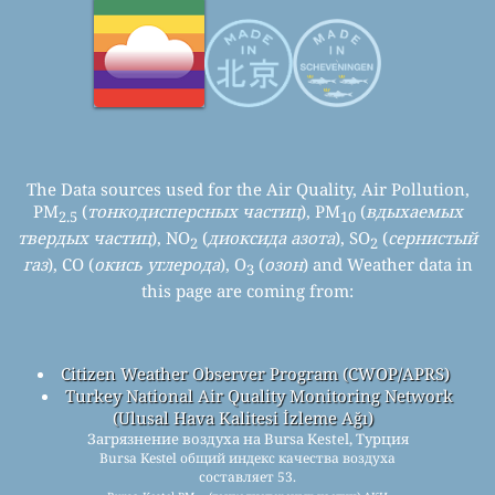
The Data sources used for the Air Quality, Air Pollution,
PM
(
тонкодисперсных частиц
), PM
(
вдыхаемых
2.5
10
твердых частиц
), NO
(
диоксида азота
), SO
(
сернистый
2
2
газ
), CO (
окись углерода
), O
(
озон
) and Weather data in
3
this page are coming from:
Citizen Weather Observer Program (CWOP/APRS)
Turkey National Air Quality Monitoring Network
(Ulusal Hava Kalitesi İzleme Ağı)
Загрязнение воздуха на Bursa Kestel, Турция
Bursa Kestel общий индекс качества воздуха
составляет 53.