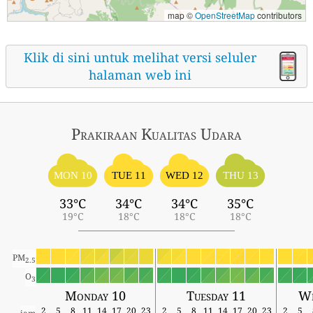
map ©
OpenStreetMap
contributors
Klik di sini untuk melihat versi seluler
halaman web ini
Prakiraan Kualitas Udara
MON 10
TUE 11
WED 12
THU 13
33°C
34°C
34°C
35°C
19°C
18°C
18°C
18°C
PM
2.5
O
3
Monday 10
Tuesday 11
We
2
5
8
11
14
17
20
23
2
5
8
11
14
17
20
23
2
5