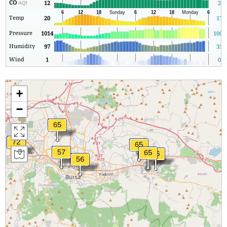
CO
12
2
AQI
Temp
20
17
Pressure
1014
1009
Humidity
97
33
Wind
1
0
+
−