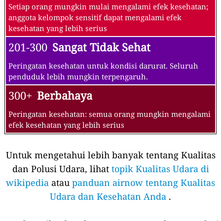
Setiap orang mungkin mulai mengalami efek kesehatan;
anggota kelompok sensitif dapat mengalami efek
kesehatan yang lebih serius
201-300
Sangat Tidak Sehat
Peringatan kesehatan untuk kondisi darurat. Seluruh
penduduk lebih mungkin terpengaruh.
300+
Berbahaya
Peringatan kesehatan: semua orang mungkin mengalami
efek kesehatan yang lebih serius
Untuk mengetahui lebih banyak tentang Kualitas
dan Polusi Udara, lihat
topik Kualitas Udara di
wikipedia
atau
panduan airnow tentang Kualitas
Udara dan Kesehatan Anda
.