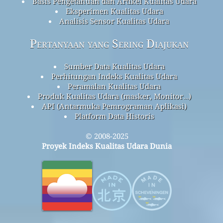
Basis Pengetahuan dan Artikel Kualitas Udara
Eksperimen Kualitas Udara
Analisis Sensor Kualitas Udara
Pertanyaan yang Sering Diajukan
Sumber Data Kualitas Udara
Perhitungan Indeks Kualitas Udara
Peramalan Kualitas Udara
Produk Kualitas Udara (masker, Monitor…)
API (Antarmuka Pemrograman Aplikasi)
Platform Data Historis
© 2008-2025
Proyek Indeks Kualitas Udara Dunia