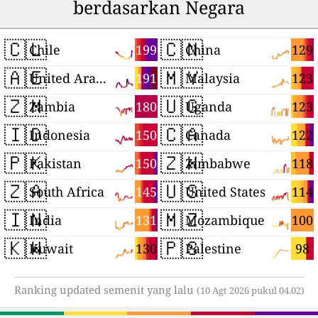
berdasarkan Negara
🇨🇱
🇨🇳
199
129
Chile
China
🇦🇪
🇲🇾
191
123
United Arab Emirates
Malaysia
🇿🇲
🇺🇬
180
123
Zambia
Uganda
🇮🇩
🇨🇦
150
122
Indonesia
Canada
🇵🇰
🇿🇼
150
118
Pakistan
Zimbabwe
🇿🇦
🇺🇸
145
114
South Africa
United States
🇮🇳
🇲🇿
131
100
India
Mozambique
🇰🇼
🇵🇸
130
98
Kuwait
Palestine
Ranking updated semenit yang lalu
(10 Agt 2026 pukul 04.02)