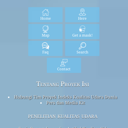
Home
Here
Map
Get a mask!
Faq
Search
Contact
Tentang Proyek Ini
Hubungi Tim Proyek Indeks Kualitas Udara Dunia
Pers dan Media Kit
penelitian kualitas udara