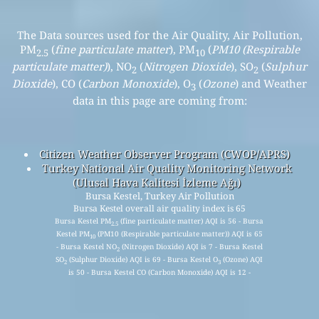
The Data sources used for the Air Quality, Air Pollution,
PM
(
fine particulate matter
), PM
(
PM10 (Respirable
2.5
10
particulate matter)
), NO
(
Nitrogen Dioxide
), SO
(
Sulphur
2
2
Dioxide
), CO (
Carbon Monoxide
), O
(
Ozone
) and Weather
3
data in this page are coming from:
Citizen Weather Observer Program (CWOP/APRS)
Turkey National Air Quality Monitoring Network
(Ulusal Hava Kalitesi İzleme Ağı)
Bursa Kestel, Turkey Air Pollution
Bursa Kestel overall air quality index is 65
Bursa Kestel PM
(fine particulate matter) AQI is 56 - Bursa
2.5
Kestel PM
(PM10 (Respirable particulate matter)) AQI is 65
10
- Bursa Kestel NO
(Nitrogen Dioxide) AQI is 7 - Bursa Kestel
2
SO
(Sulphur Dioxide) AQI is 69 - Bursa Kestel O
(Ozone) AQI
2
3
is 50 - Bursa Kestel CO (Carbon Monoxide) AQI is 12 -