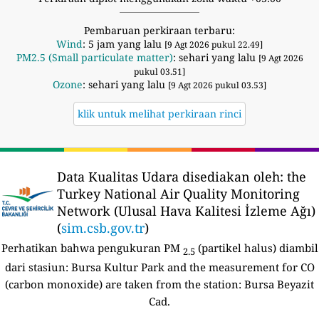
Pembaruan perkiraan terbaru:
Wind
: 5 jam yang lalu
[9 Agt 2026 pukul 22.49]
PM2.5 (Small particulate matter)
: sehari yang lalu
[9 Agt 2026
pukul 03.51]
Ozone
: sehari yang lalu
[9 Agt 2026 pukul 03.53]
klik untuk melihat perkiraan rinci
Data Kualitas Udara disediakan oleh:
the
Turkey National Air Quality Monitoring
Network (Ulusal Hava Kalitesi İzleme Ağı)
(
sim.csb.gov.tr
)
Perhatikan bahwa pengukuran PM
(partikel halus) diambil
2.5
dari stasiun:
Bursa Kultur Park and the measurement for CO
(carbon monoxide) are taken from the station: Bursa Beyazit
Cad.