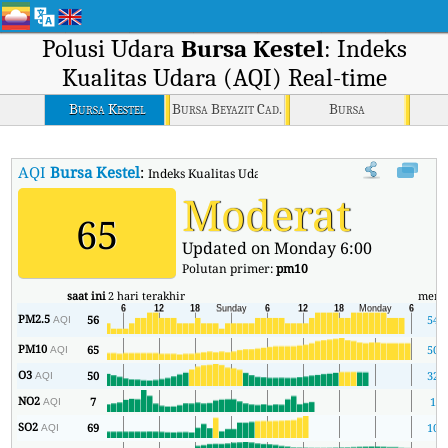
Polusi Udara
Bursa Kestel
: Indeks
Kualitas Udara (AQI) Real-time
Bursa Kestel
Bursa Beyazit Cad.
Bursa
AQI
Bursa Kestel
:
Indeks Kualitas Udara (AQI) Real-time Bursa Kestel.
Moderat
65
Updated on Monday 6:00
Polutan primer:
pm10
saat ini
2 hari terakhir
meni
PM2.5
56
54
AQI
PM10
65
50
AQI
O3
50
32
AQI
NO2
7
1
AQI
SO2
69
10
AQI