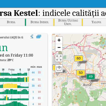
rsa Kestel
: indicele calității
Bursa Uludag
Bursa
Bursa Inegol
Yalova
Univ.
 aerului (AQI) în timp real al lui Bursa Kestel.
+
un
−
ed on Friday 11:00
tura:
29
°C
min
max
44
55
41
51
30
65
1
10
3
65
4
10