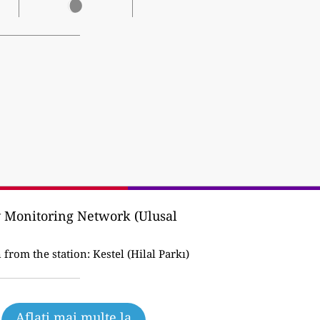
y Monitoring Network (Ulusal
 from the station:
Kestel (Hilal Parkı)
Aflați mai multe la