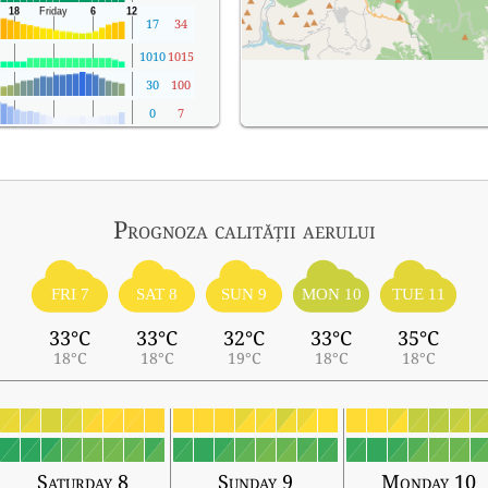
17
34
1010
1015
30
100
0
7
Prognoza calității aerului
FRI 7
SAT 8
SUN 9
MON 10
TUE 11
33°C
33°C
32°C
33°C
35°C
18°C
18°C
19°C
18°C
18°C
Saturday 8
Sunday 9
Monday 10