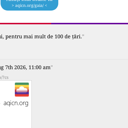
> aqicn.org/gaia/ <
ui, pentru mai mult de 100 de țări.
”
ug 7th 2026, 11:00 am
”
o/?cs