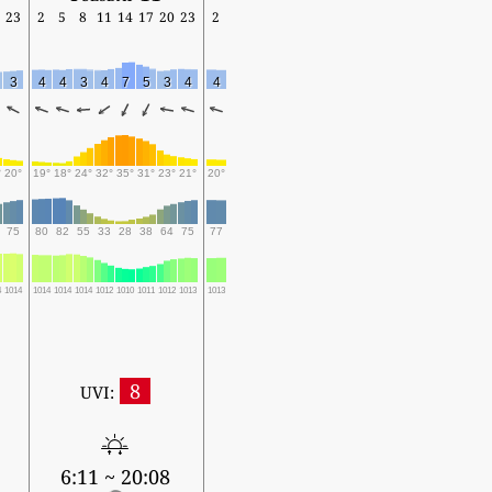
23
2
5
8
11
14
17
20
23
2
3
4
4
3
4
7
5
3
4
4
°
20°
19°
18°
24°
32°
35°
31°
23°
21°
20°
75
80
82
55
33
28
38
64
75
77
4
1014
1014
1014
1014
1012
1010
1011
1012
1013
1013
8
UVI:
6:11 ~ 20:08