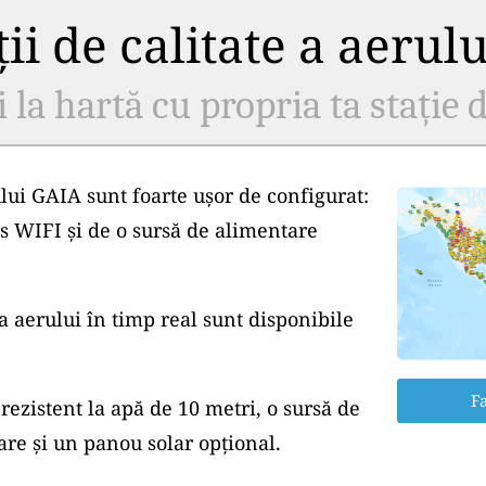
ii de calitate a aerul
i la hartă cu propria ta stație d
lui GAIA sunt foarte ușor de configurat:
s WIFI și de o sursă de alimentare
a aerului în timp real sunt disponibile
Fa
rezistent la apă de 10 metri, o sursă de
e și un panou solar opțional.