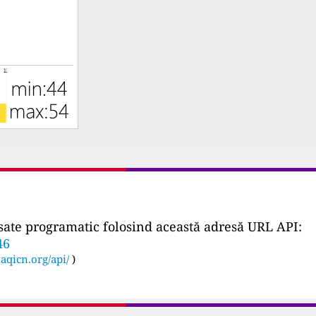
ccesate programatic folosind această adresă URL API:
46
:
aqicn.org/api/
)