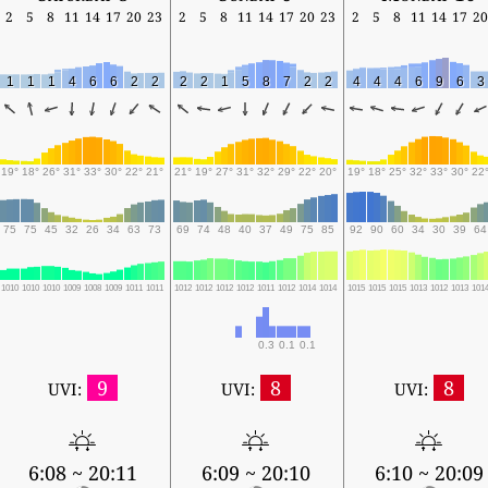
2
5
8
11
14
17
20
23
2
5
8
11
14
17
20
23
2
5
8
11
14
17
20
1
1
1
4
6
6
2
2
2
2
1
5
8
7
2
2
4
4
4
6
9
6
3
19°
18°
26°
31°
33°
30°
22°
21°
21°
19°
27°
31°
32°
29°
22°
20°
19°
18°
25°
32°
33°
30°
22
75
75
45
32
26
34
63
73
69
74
48
40
37
49
75
85
92
90
60
34
30
39
64
1010
1010
1010
1009
1008
1009
1011
1011
1012
1012
1012
1012
1011
1012
1014
1014
1015
1015
1015
1013
1012
1013
101
0.3
0.1
0.1
9
8
8
UVI:
UVI:
UVI:
6:08 ~ 20:11
6:09 ~ 20:10
6:10 ~ 20:09