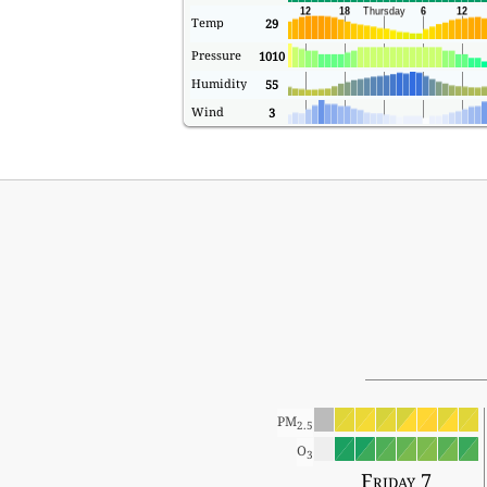
Temp
29
Pressure
1010
Humidity
55
Wind
3
PM
2.5
O
3
Friday 7