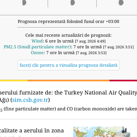
Prognoza reprezentată folosind fusul orar +03:00
Cele mai recente actualizări de prognoză:
Wind
: 6 ore în urmă
[7 aug. 2026 4:49]
PM2.5 (Small particulate matter)
: 7 ore în urmă
[7 aug. 2026 3:51]
Ozone
: 7 ore în urmă
[7 aug. 2026 3:53]
faceți clic pentru a vizualiza prognoza detaliată
aerului furnizate de:
the Turkey National Air Qualit
ğı) (
sim.csb.gov.tr
)
(fine particulate matter) and CO (carbon monoxide) are taken
.5
calitate a aerului în zona