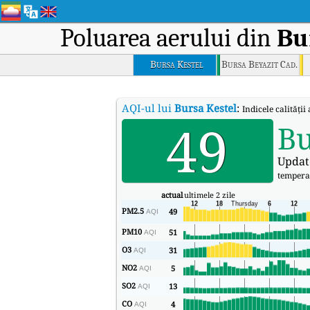
Poluarea aerului din
Bu
Bursa Kestel
Bursa Beyazit Cad.
AQI-ul lui
Bursa Kestel
:
Indicele calității
49
B
Updat
tempera
actual
ultimele 2 zile
PM2.5
49
AQI
PM10
51
AQI
O3
31
AQI
NO2
5
AQI
SO2
13
AQI
CO
4
AQI