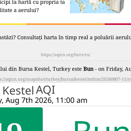
icipi la hartă cu propria ta
litate a aerului?
astăzi? Consultați harta în timp real a poluării aerul
https://aqicn.org/here/ro/
ului din Bursa Kestel, Turkey este
Bun
- on Friday, A
s://aqicn.org/snapshot/turkey/bursa/kestel/mthm/20260807-11/r