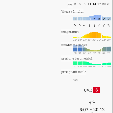
2
5
8
11
14
17
20
23
ora
Viteza vântului
1
1
1
3
6
5
2
2
temperatura
18°
18°
23°
30°
33°
30°
22°
20°
umiditate relativă
88
91
68
42
32
39
64
70
presiune barometrică
1011
1011
1011
1009
1007
1007
1009
1009
precipitatii totale
NaN
8
UVI:
6:07 ~ 20:12