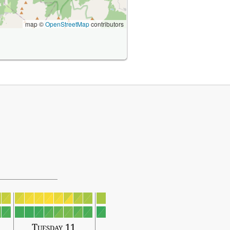
map ©
OpenStreetMap
contributors
Tuesday 11