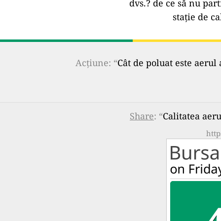
dvs.?
de ce să nu part
stație de ca
Acțiune: “
Cât de poluat este aerul 
Share
: “
Calitatea aer
http