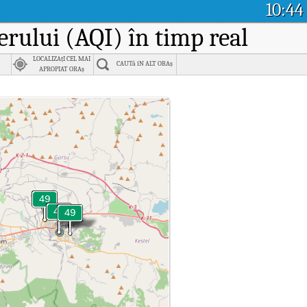
10:44
 aerului (AQI) în timp real
LOCALIZAțI CEL MAI
CAUTă îN ALT ORAș
APROPIAT ORAș