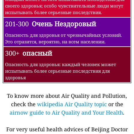
своего здоровья; особо чувствительные люди могут
испытывать более серьезные последствия.
201-300
Очень Нездоровый
Опасность для здоровья от чрезвычайных условий.
Это отразится, вероятно, на всем населении.
300+
опасный
Опасность для здоровья: каждый человек может
испытывать более серьезные последствия для
здоровья
To know more about Air Quality and Pollution,
check the
wikipedia Air Quality topic
or the
airnow guide to Air Quality and Your Health
.
For very useful health advices of Beijing Doctor