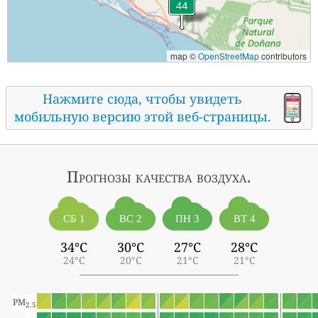
map ©
OpenStreetMap
contributors
Нажмите сюда, чтобы увидеть
мобильную версию этой веб-страницы.
Прогнозы
качества воздуха.
СБ 1
ВС 2
ПН 3
ВТ 4
34°C
30°C
27°C
28°C
24°C
20°C
21°C
21°C
PM
2.5