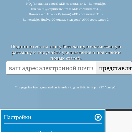
NO
(диоксида азота) АКИ составляет 1. - Romeralejo,
2
Huelva SO
(сернистый газ) АКИ составляет 4. -
2
Romeralejo, Huelva O
(озон) АКИ составляет 31. -
3
Romeralejo, Huelva CO (окись углерода) АКИ составляет 0.
-
Подпишитесь на нашу бесплатную ежемесячную
рассылку и получайте уведомления о появлении
новых статей.
представля
This page has been generated on Saturday, Aug 1st 2026, 16:14 pm CST from jp2n
Настройки