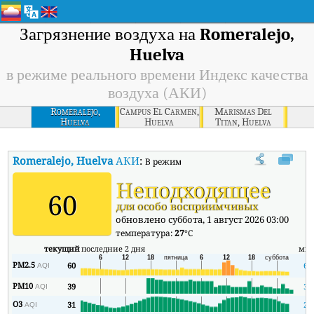
Загрязнение воздуха на
Romeralejo,
Huelva
в режиме реального времени Индекс качества
воздуха (АКИ)
Romeralejo,
Campus El Carmen,
Marismas Del
Huelva
Huelva
Titan, Huelva
Romeralejo, Huelva
АКИ
:
В режиме реального времени Индекс ка
Неподходящее
60
для особо восприимчивых
обновлено суббота, 1 август 2026 03:00
температура:
27
°C
текущий
последние 2 дня
ми
PM2.5
60
60
AQI
PM10
39
39
AQI
O3
31
22
AQI