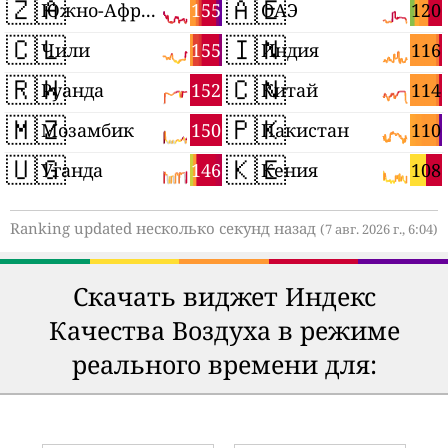
🇿🇦
🇦🇪
155
120
Южно-Африканская Республика
ОАЭ
🇨🇱
🇮🇳
155
116
Чили
Индия
🇷🇼
🇨🇳
152
114
Руанда
Китай
🇲🇿
🇵🇰
150
110
Мозамбик
Пакистан
🇺🇬
🇰🇪
146
108
Уганда
Кения
Ranking updated несколько секунд назад
(7 авг. 2026 г., 6:04)
Скачать виджет Индекс
Качества Воздуха в режиме
реального времени для: