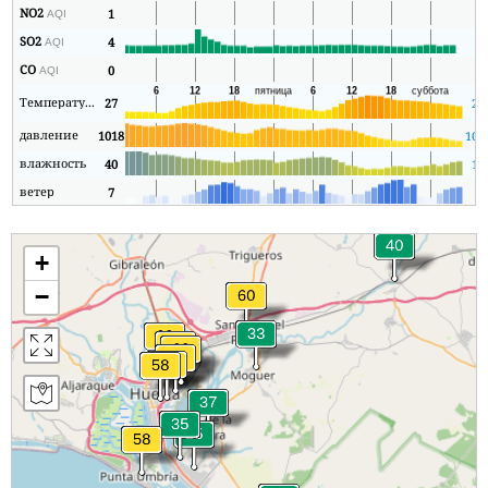
NO2
1
1
AQI
SO2
4
2
AQI
CO
0
0
AQI
Температура
27
21
давление
1018
101
влажность
40
18
ветер
7
1
+
−