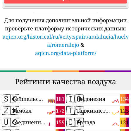
Для получения дополнительной информации
проверьте платформу исторических данных:
aqicn.org/historical/ru/#city:spain/andalucia/huelv
a/romeralejo
&
aqicn.org/data-platform/
Рейтинги качества воздуха
🇸🇨
🇮🇩
181
134
Сейшельские Острова
Индонезия
🇿🇲
🇹🇯
172
125
Замбия
Таджикистан
🇺🇸
🇨🇦
159
121
Соединенные Штаты
Канада