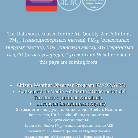
The Data sources used for the Air Quality, Air Pollution,
PM
(
тонкодисперсных частиц
), PM
(
вдыхаемых
2.5
10
твердых частиц
), NO
(
диоксида азота
), SO
(
сернистый
2
2
газ
), CO (
окись углерода
), O
(
озон
) and Weather data in
3
this page are coming from:
Citizen Weather Observer Program (CWOP/APRS)
Consejería de Medio Ambiente y Ordenación del
Territorio :: Junta de Andalucía
European Environment Agency
Загрязнение воздуха на Romeralejo, Huelva, Испания
Romeralejo, Huelva общий индекс качества
воздуха составляет 60.
Romeralejo, Huelva PM
(тонкодисперсных частиц) АКИ
2.5
составляет 60. - Romeralejo, Huelva PM
(вдыхаемых
10
твердых частиц) АКИ составляет 39. - Romeralejo, Huelva