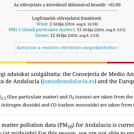
Az előrejelzés a következő időzónával készült: +02:00
Legfrissebb előrejelzési frissítések:
Wind
: 2 órája
[2026. aug 8. 16:59]
PM2.5 (Small particulate matter)
: 15 órája
[2026. aug 8. 3:51]
Ozone
: 15 órája
[2026. aug 8. 3:53]
kattintson a részletes előrejelzés megtekintéséhez
i adatokat szolgáltatta:
the Consejería de Medio Am
nta de Andalucía (
juntadeandalucia.es
) and the Eur
M
(fine particulate matter) and O
(ozone) are taken from the 
2.5
3
(nitrogen dioxide) and CO (carbon monoxide) are taken from t
e matter pollution data (PM
) for Andalucía is curre
10
 (at midnight).For this reason, we are not able to pr