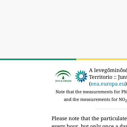
A levegőminőség
Territorio :: Ju
(
eea.europa.eu
)
Note that the measurements for P
and the measurements for NO
2
Please note that the particulat
every hour, but only once a day