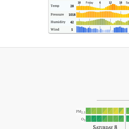
Temp
28
Pressure
1018
Humidity
42
Wind
5
PM
2.5
O
3
Saturday 8