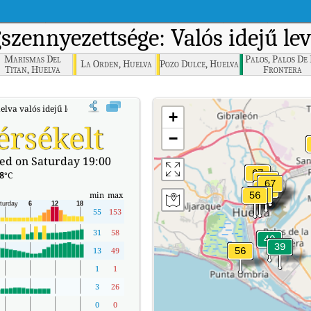
szennyezettsége: Valós idejű l
Marismas Del
Palos, Palos De
La Orden, Huelva
Pozo Dulce, Huelva
Titan, Huelva
Frontera
lva valós idejű levegőminőségi indexe (AQI).
+
rsékelt
−
ed on Saturday 19:00
8
°C
min
max
55
153
31
58
13
49
1
1
3
26
0
0