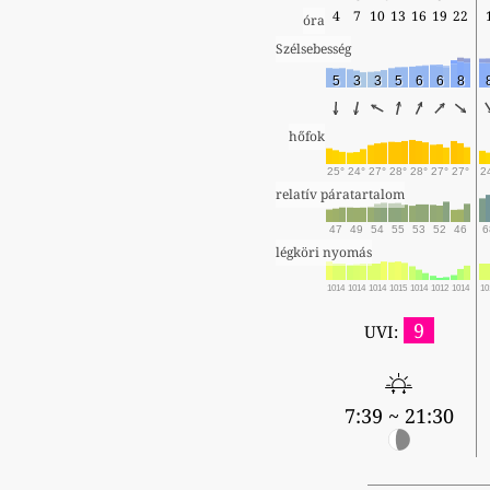
4
7
10
13
16
19
22
óra
Szélsebesség
5
3
3
5
6
6
8
hőfok
25°
24°
27°
28°
28°
27°
27°
2
relatív páratartalom
47
49
54
55
53
52
46
6
légköri nyomás
1014
1014
1014
1015
1014
1012
1014
10
9
UVI:
7:39 ~ 21:30