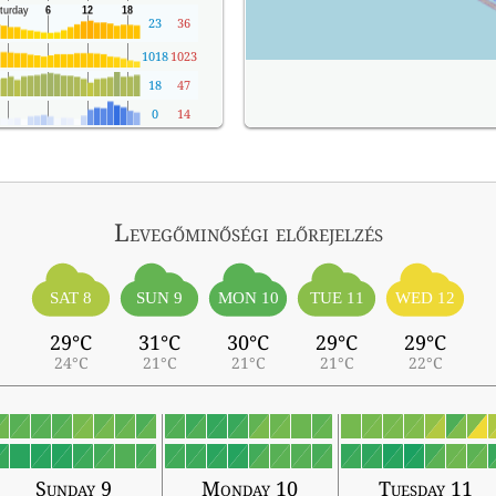
23
36
1018
1023
18
47
0
14
Levegőminőségi előrejelzés
SAT 8
SUN 9
MON 10
TUE 11
WED 12
29°C
31°C
30°C
29°C
29°C
24°C
21°C
21°C
21°C
22°C
Sunday 9
Monday 10
Tuesday 11