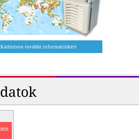
Kattintson további információkért
adatok
zben