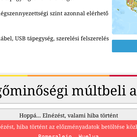
 légszennyezettségi szint azonnal elérhető
ábel, USB tápegység, szerelési felszerelés
őminőségi múltbeli 
Hoppá... Elnézést, valami hiba történt
ézést, hiba történt az előzményadatok betöltése kö
Romeralejo, Huelva