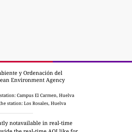
biente y Ordenación del
opean Environment Agency
station:
Campus El Carmen, Huelva
he station: Los Rosales, Huelva
ntly notavailable in real-time
ovide the real-time AQI like for