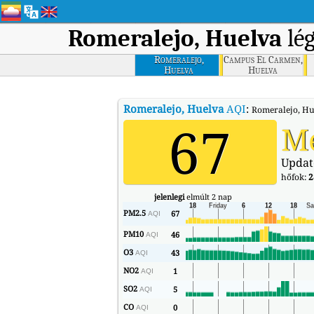
Romeralejo, Huelva
lég
Romeralejo,
Campus El Carmen,
Huelva
Huelva
Romeralejo, Huelva
AQI
:
Romeralejo, Hue
67
Mé
Updat
hőfok:
2
jelenlegi
elmúlt 2 nap
PM2.5
67
AQI
PM10
46
AQI
O3
43
AQI
NO2
1
AQI
SO2
5
AQI
CO
0
AQI