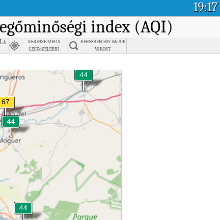
19:17
evegőminőségi index (AQI)
 La
KERESSE MEG A
KERESSEN EGY MáSIK
LEGKöZELEBBI
VáROST
VáROST