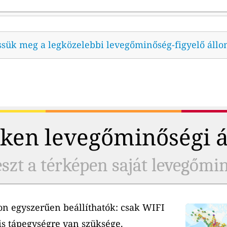
ssük meg a legközelebbi levegőminőség-figyelő állo
ken levegőminőségi 
szt a térképen saját levegőmi
n egyszerűen beállíthatók: csak WIFI
is tápegységre van szüksége.