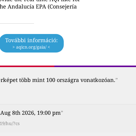
the Andalucía EPA (Consejería
További információ:
> aqicn.org/gaia/ <
érképet több mint 100 országra vonatkozóan.
”
 Aug 8th 2026, 19:00 pm
”
19/hu/?cs