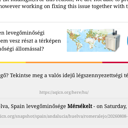
however working on fixing this issue together with 
en levegőminőségi
em vesz részt a térképen
nőségi állomással?
ő? Tekintse meg a valós idejű légszennyezettségi t
https://aqicn.org/here/hu/
elva, Spain levegőminősége
Mérsékelt
- on Saturday,
aqicn.org/snapshot/spain/andalucia/huelva/romeralejo/20260808-