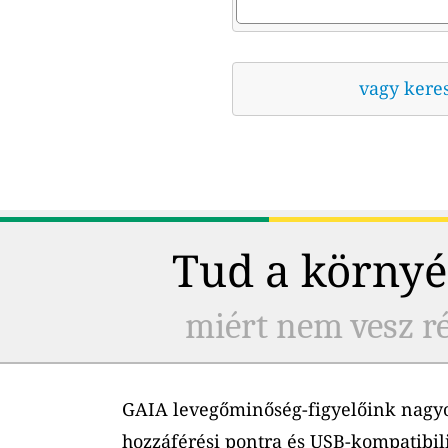
vagy kere
Tud a környé
miért nem vesz ré
GAIA levegőminőség-figyelőink nagyo
hozzáférési pontra és USB-kompatibil