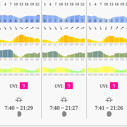
1
4
7
10
13
16
19
22
1
4
7
10
13
16
19
22
1
4
7
10
13
16
19
8
8
8
6
5
8
8
8
8
7
7
4
4
9
9
7
6
6
4
2
3
7
7
4°
23°
21°
27°
31°
28°
27°
26°
24°
22°
21°
27°
30°
28°
26°
26°
24°
22°
21°
27°
29°
27°
27°
2
8
71
73
41
30
49
51
48
55
62
63
42
34
45
52
51
56
63
64
44
39
52
50
14
1014
1014
1015
1014
1014
1013
1014
1015
1014
1015
1015
1015
1013
1013
1014
1015
1015
1015
1015
1015
1014
1013
1
9
9
9
UVI:
UVI:
UVI:
7:40 ~ 21:29
7:40 ~ 21:27
7:41 ~ 21:26