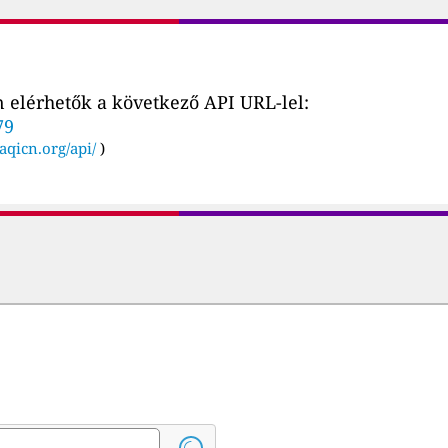
 elérhetők a következő API URL-lel:
79
aqicn.org/api/
)