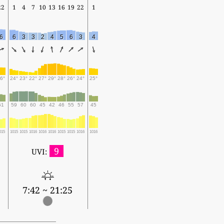
22
1
4
7
10
13
16
19
22
1
6
6
3
3
2
4
5
6
3
4
6°
24°
23°
22°
27°
29°
28°
26°
24°
25°
51
59
60
60
45
42
46
55
57
45
015
1015
1015
1016
1016
1016
1015
1015
1016
1016
9
UVI:
7:42 ~ 21:25