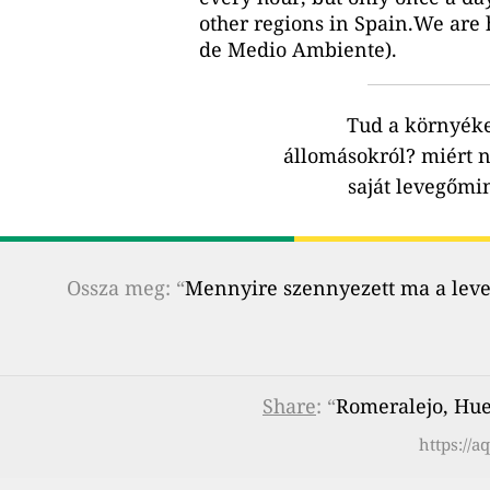
other regions in Spain.We are 
de Medio Ambiente).
Tud a környék
állomásokról?
miért n
saját levegőmi
Ossza meg: “
Mennyire szennyezett ma a leveg
Share
: “
Romeralejo, Hu
https://