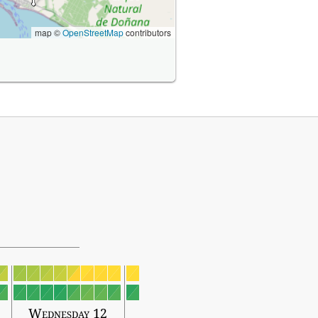
map ©
OpenStreetMap
contributors
Wednesday 12