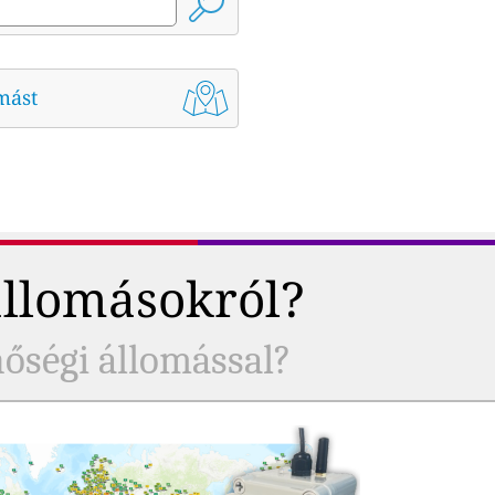
mást
állomásokról?
nőségi állomással?