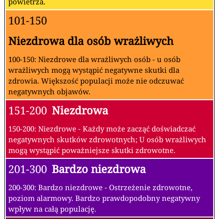
powietrza.
101-150
Niezdrowa dla osób wrażliwych
100-150: Niezdrowe dla wrażliwych osób - u osób
wrażliwych mogą wystąpić negatywne skutki dla
zdrowia. Większość populacji może nie odczuwać
negatywnych objawów.
151-200
Niezdrowa
150-200: Niezdrowe - Każdy może zacząć doświadczać
negatywnych skutków zdrowotnych; U osób wrażliwych
mogą wystąpić poważniejsze skutki zdrowotne.
201-300
Bardzo niezdrowa
200-300: Bardzo niezdrowe - Ostrzeżenie zdrowotne,
poziom alarmowy. Bardzo prawdopodobny negatywny
wpływ na całą populację.