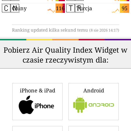
🇨🇳
🇹🇷
116
95
Chiny
Turcja
Ranking updated kilka sekund temu
(8 sie 2026 14:17)
Pobierz Air Quality Index Widget w
czasie rzeczywistym dla:
iPhone & iPad
Android