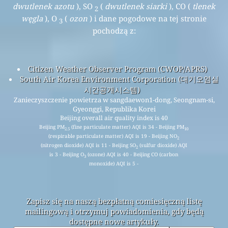
dwutlenek azotu
), SO
(
dwutlenek siarki
), CO (
tlenek
2
węgla
), O
(
ozon
) i dane pogodowe na tej stronie
3
pochodzą z:
Citizen Weather Observer Program (CWOP/APRS)
South Air Korea Environment Corporation (대기오염실
시간공개시스템)
Zanieczyszczenie powietrza w sangdaewon1-dong, Seongnam-si,
Gyeonggi, Republika Korei
Beijing overall air quality index is 40
Beijing PM
(fine particulate matter) AQI is 34 - Beijing PM
2.5
10
(respirable particulate matter) AQI is 19 - Beijing NO
2
(nitrogen dioxide) AQI is 11 - Beijing SO
(sulfur dioxide) AQI
2
is 3 - Beijing O
(ozone) AQI is 40 - Beijing CO (carbon
3
monoxide) AQI is 5 -
Zapisz się na naszą bezpłatną comiesięczną listę
mailingową i otrzymuj powiadomienia, gdy będą
dostępne nowe artykuły.