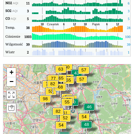
NO2
11
6
AQI
SO2
3
3
AQI
CO
5
5
AQI
Temp.
38
28
Ciśnienie
1003
1003
Wilgotność
39
39
Wiatr
2
1
+
−