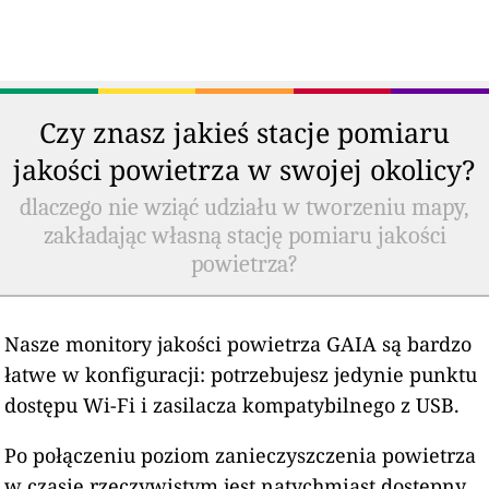
Czy znasz jakieś stacje pomiaru
jakości powietrza w swojej okolicy?
dlaczego nie wziąć udziału w tworzeniu mapy,
zakładając własną stację pomiaru jakości
powietrza?
Nasze monitory jakości powietrza GAIA są bardzo
łatwe w konfiguracji: potrzebujesz jedynie punktu
dostępu Wi-Fi i zasilacza kompatybilnego z USB.
Po połączeniu poziom zanieczyszczenia powietrza
w czasie rzeczywistym jest natychmiast dostępny