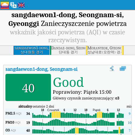
sangdaewon1-dong, Seongnam-si,
Gyeonggi
Zanieczyszczenie powietrza
wskaźnik jakości powietrza (AQI) w czasie
rzeczywistym.
sangdaewon1-dong,
Dandae-dong, Seongnam-si, Gyeonggi
Moranyeok, Gyeonggi
Seongnam-si,
상대원동 경기
단대동 경기
성남대로(모란역) 경기
Gyeonggi
sangdaewon1-dong, Seongnam-si, Gyeonggi
AQI
:
sangdaewon1-
Good
40
Poprawiony: Piątek 15:00
Główny czynnik zanieczyszczający:
o3
aktualny
ostatnie 2 dni
min
PM2.5
34
9
AQI
PM10
19
10
AQI
O3
40
7
AQI