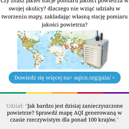
Czy znasz jakieś stacje pomiaru jakości powietrza w
swojej okolicy?
dlaczego nie wziąć udziału w
tworzeniu mapy, zakładając własną stację pomiaru
jakości powietrza?
Dowiedz się więcej na
> aqicn.org/gaia/ <
Udział: “
Jak bardzo jest dzisiaj zanieczyszczone
powietrze? Sprawdź mapę AQI generowaną w
czasie rzeczywistym dla ponad 100 krajów.
”