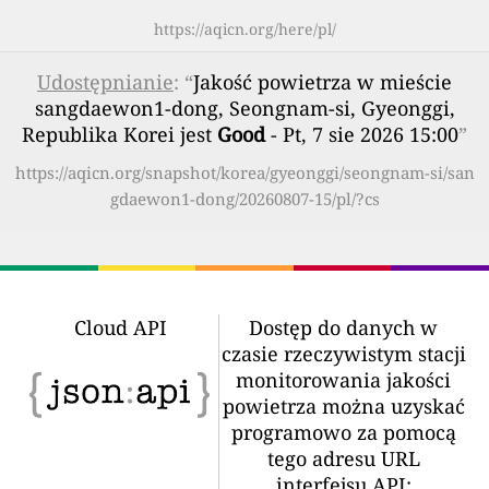
https://aqicn.org/here/pl/
Udostępnianie
: “
Jakość powietrza w mieście
sangdaewon1-dong, Seongnam-si, Gyeonggi,
Republika Korei jest
Good
- Pt, 7 sie 2026 15:00
”
https://aqicn.org/snapshot/korea/gyeonggi/seongnam-si/san
gdaewon1-dong/20260807-15/pl/?cs
Cloud API
Dostęp do danych w
czasie rzeczywistym stacji
monitorowania jakości
powietrza można uzyskać
programowo za pomocą
tego adresu URL
interfejsu API: