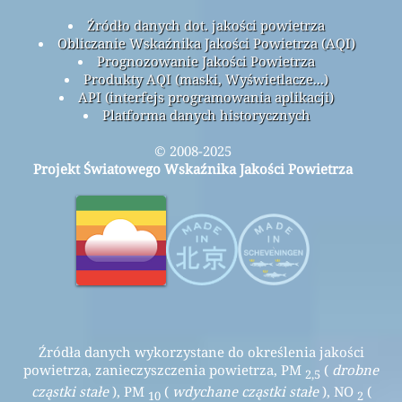
Źródło danych dot. jakości powietrza
Obliczanie Wskaźnika Jakości Powietrza (AQI)
Prognozowanie Jakości Powietrza
Produkty AQI (maski, Wyświetlacze...)
API (interfejs programowania aplikacji)
Platforma danych historycznych
© 2008-2025
Projekt Światowego Wskaźnika Jakości Powietrza
Źródła danych wykorzystane do określenia jakości
powietrza, zanieczyszczenia powietrza, PM
(
drobne
2,5
cząstki stałe
), PM
(
wdychane cząstki stałe
), NO
(
10
2