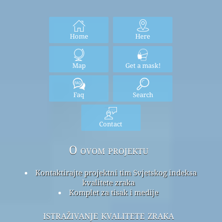
Home
Here
Map
Get a mask!
Faq
Search
Contact
O ovom projektu
Kontaktirajte projektni tim Svjetskog indeksa
kvalitete zraka
Komplet za tisak i medije
istraživanje kvalitete zraka