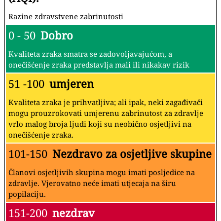
Razine zdravstvene zabrinutosti
0 - 50
Dobro
Kvaliteta zraka smatra se zadovoljavajućom, a
onečišćenje zraka predstavlja mali ili nikakav rizik
51 -100
umjeren
Kvaliteta zraka je prihvatljiva; ali ipak, neki zagađivači
mogu prouzrokovati umjerenu zabrinutost za zdravlje
vrlo malog broja ljudi koji su neobično osjetljivi na
onečišćenje zraka.
101-150
Nezdravo za osjetljive skupine
Članovi osjetljivih skupina mogu imati posljedice na
zdravlje. Vjerovatno neće imati utjecaja na širu
popilaciju.
151-200
nezdrav