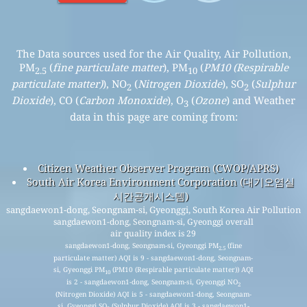
The Data sources used for the Air Quality, Air Pollution,
PM
(
fine particulate matter
), PM
(
PM10 (Respirable
2.5
10
particulate matter)
), NO
(
Nitrogen Dioxide
), SO
(
Sulphur
2
2
Dioxide
), CO (
Carbon Monoxide
), O
(
Ozone
) and Weather
3
data in this page are coming from:
Citizen Weather Observer Program (CWOP/APRS)
South Air Korea Environment Corporation (대기오염실
시간공개시스템)
sangdaewon1-dong, Seongnam-si, Gyeonggi, South Korea Air Pollution
sangdaewon1-dong, Seongnam-si, Gyeonggi overall
air quality index is 29
sangdaewon1-dong, Seongnam-si, Gyeonggi PM
(fine
2.5
particulate matter) AQI is 9 - sangdaewon1-dong, Seongnam-
si, Gyeonggi PM
(PM10 (Respirable particulate matter)) AQI
10
is 2 - sangdaewon1-dong, Seongnam-si, Gyeonggi NO
2
(Nitrogen Dioxide) AQI is 5 - sangdaewon1-dong, Seongnam-
si, Gyeonggi SO
(Sulphur Dioxide) AQI is 3 - sangdaewon1-