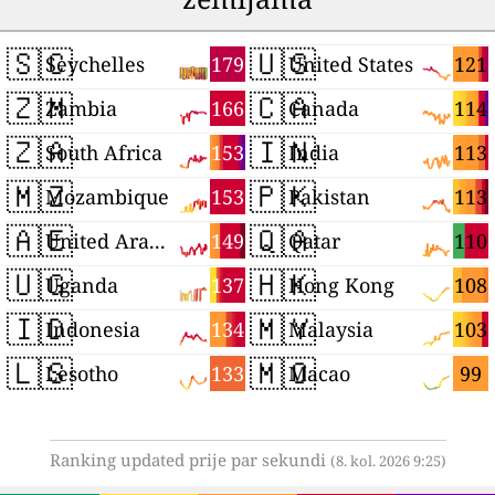
🇸🇨
🇺🇸
179
121
Seychelles
United States
🇿🇲
🇨🇦
166
114
Zambia
Canada
🇿🇦
🇮🇳
153
113
South Africa
India
🇲🇿
🇵🇰
153
113
Mozambique
Pakistan
🇦🇪
🇶🇦
149
110
United Arab Emirates
Qatar
🇺🇬
🇭🇰
137
108
Uganda
Hong Kong
🇮🇩
🇲🇾
134
103
Indonesia
Malaysia
🇱🇸
🇲🇴
133
99
Lesotho
Macao
Ranking updated prije par sekundi
(8. kol. 2026 9:25)