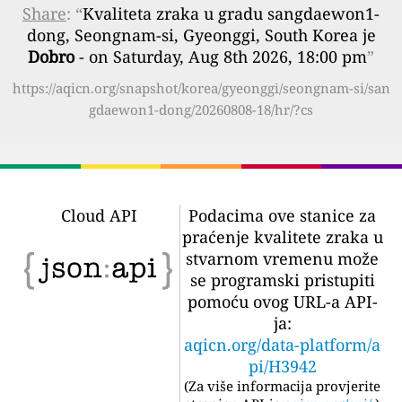
Share
: “
Kvaliteta zraka u gradu sangdaewon1-
dong, Seongnam-si, Gyeonggi, South Korea je
Dobro
- on Saturday, Aug 8th 2026, 18:00 pm
”
https://aqicn.org/snapshot/korea/gyeonggi/seongnam-si/san
gdaewon1-dong/20260808-18/hr/?cs
Cloud API
Podacima ove stanice za
praćenje kvalitete zraka u
stvarnom vremenu može
se programski pristupiti
pomoću ovog URL-a API-
ja:
aqicn.org/data-platform/a
pi/H3942
(
Za više informacija provjerite