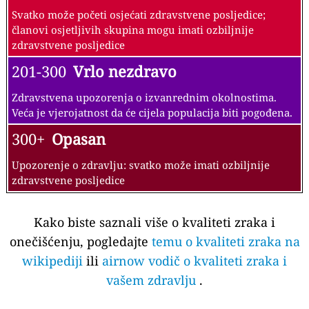
Svatko može početi osjećati zdravstvene posljedice;
članovi osjetljivih skupina mogu imati ozbiljnije
zdravstvene posljedice
201-300
Vrlo nezdravo
Zdravstvena upozorenja o izvanrednim okolnostima.
Veća je vjerojatnost da će cijela populacija biti pogođena.
300+
Opasan
Upozorenje o zdravlju: svatko može imati ozbiljnije
zdravstvene posljedice
Kako biste saznali više o kvaliteti zraka i
onečišćenju, pogledajte
temu o kvaliteti zraka na
wikipediji
ili
airnow vodič o kvaliteti zraka i
vašem zdravlju
.