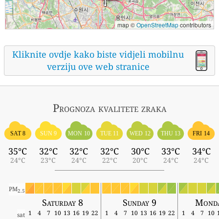
map ©
OpenStreetMap
contributors
Kliknite ovdje kako biste vidjeli mobilnu
verziju ove web stranice
Prognoza kvalitete zraka
SAT 8
SUN 9
MON 10
TUE 11
WED 12
THU 13
FRI 14
35°C
32°C
32°C
32°C
30°C
33°C
34°C
24°C
23°C
24°C
22°C
20°C
24°C
24°C
PM
2.5
Saturday 8
Sunday 9
Monda
1
4
7
10
13
16
19
22
1
4
7
10
13
16
19
22
1
4
7
10
sat