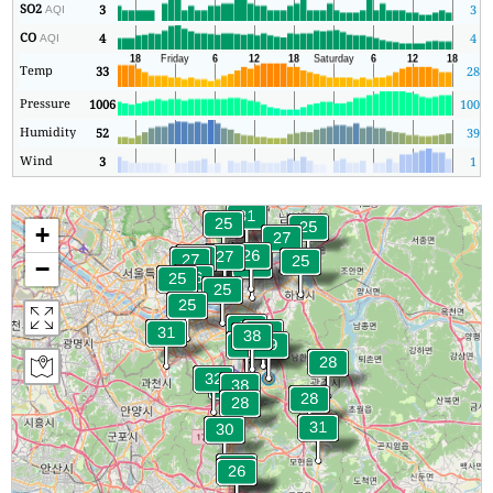
SO2
3
3
AQI
CO
4
4
AQI
Temp
33
28
Pressure
1006
1003
Humidity
52
39
Wind
3
1
+
−