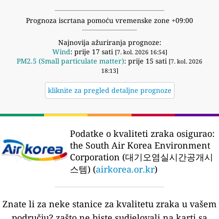
Prognoza iscrtana pomoću vremenske zone +09:00
Najnovija ažuriranja prognoze:
Wind
: prije 17 sati
[7. kol. 2026 16:54]
PM2.5 (Small particulate matter)
: prije 15 sati
[7. kol. 2026
18:13]
kliknite za pregled detaljne prognoze
Podatke o kvaliteti zraka osigurao:
the South Air Korea Environment
Corporation (대기오염실시간공개시
스템) (
airkorea.or.kr
)
Znate li za neke stanice za kvalitetu zraka u vašem
području?
zašto ne biste sudjelovali na karti sa