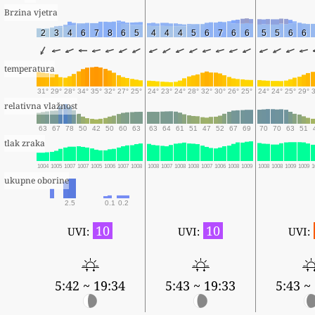
Brzina vjetra
2
3
4
6
7
8
6
5
4
4
4
5
6
7
6
6
5
5
6
6
temperatura
31°
29°
28°
34°
35°
32°
27°
25°
24°
23°
24°
28°
32°
30°
26°
25°
24°
24°
25°
29°
relativna vlažnost
63
67
78
50
42
50
60
63
63
64
61
51
47
52
67
69
70
70
63
51
tlak zraka
1004
1005
1007
1007
1005
1006
1007
1008
1008
1007
1008
1008
1007
1006
1008
1009
1008
1008
1009
1009
1
ukupne oborine
2.5
0.1
0.2
10
10
UVI:
UVI:
UVI:
5:42 ~ 19:34
5:43 ~ 19:33
5:43 ~