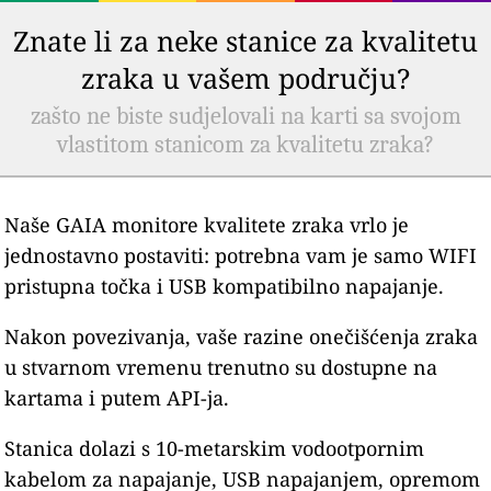
Znate li za neke stanice za kvalitetu
zraka u vašem području?
zašto ne biste sudjelovali na karti sa svojom
vlastitom stanicom za kvalitetu zraka?
Naše GAIA monitore kvalitete zraka vrlo je
jednostavno postaviti: potrebna vam je samo WIFI
pristupna točka i USB kompatibilno napajanje.
Nakon povezivanja, vaše razine onečišćenja zraka
u stvarnom vremenu trenutno su dostupne na
kartama i putem API-ja.
Stanica dolazi s 10-metarskim vodootpornim
kabelom za napajanje, USB napajanjem, opremom