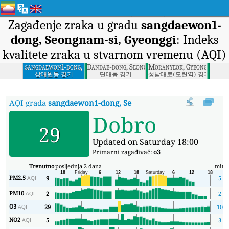
Zagađenje zraka u gradu
sangdaewon1-
dong, Seongnam-si, Gyeonggi
: Indeks
kvalitete zraka u stvarnom vremenu (AQI)
sangdaewon1-dong,
Dandae-dong, Seongnam-si, Gyeonggi
Moranyeok, Gyeonggi
Seongnam-si,
상대원동 경기
단대동 경기
성남대로(모란역) 경기
Gyeonggi
AQI grada
sangdaewon1-dong, Seongnam-si, Gyeonggi
:
sangd
Dobro
29
Updated on Saturday 18:00
Primarni zagađivač:
o3
Trenutno
posljednja 2 dana
min
PM2.5
9
5
AQI
PM10
2
2
AQI
O3
29
10
AQI
NO2
5
3
AQI