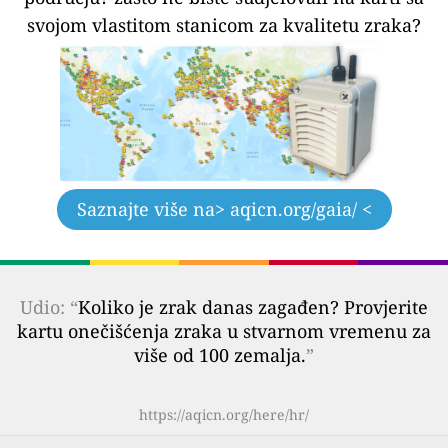
svojom vlastitom stanicom za kvalitetu zraka?
Saznajte više na
> aqicn.org/gaia/ <
Udio: “
Koliko je zrak danas zagađen? Provjerite
kartu onečišćenja zraka u stvarnom vremenu za
više od 100 zemalja.
”
https://aqicn.org/here/hr/