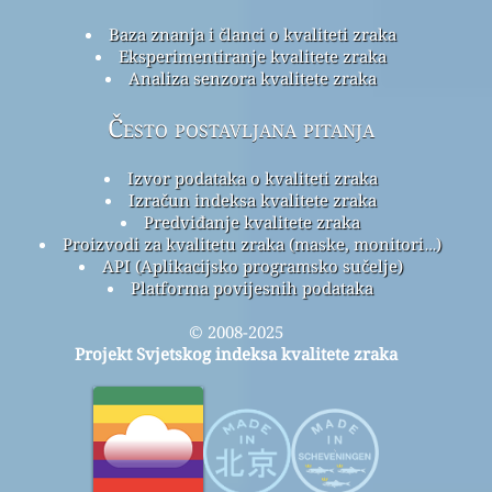
Baza znanja i članci o kvaliteti zraka
Eksperimentiranje kvalitete zraka
Analiza senzora kvalitete zraka
Često postavljana pitanja
Izvor podataka o kvaliteti zraka
Izračun indeksa kvalitete zraka
Predviđanje kvalitete zraka
Proizvodi za kvalitetu zraka (maske, monitori…)
API (Aplikacijsko programsko sučelje)
Platforma povijesnih podataka
© 2008-2025
Projekt Svjetskog indeksa kvalitete zraka