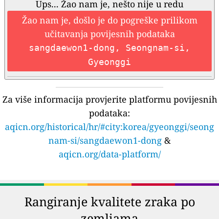
Ups... Žao nam je, nešto nije u redu
Žao nam je, došlo je do pogreške prilikom
učitavanja povijesnih podataka
sangdaewon1-dong, Seongnam-si,
Gyeonggi
Za više informacija provjerite platformu povijesnih
podataka:
aqicn.org/historical/hr/#city:korea/gyeonggi/seong
nam-si/sangdaewon1-dong
&
aqicn.org/data-platform/
Rangiranje kvalitete zraka po
zemljama